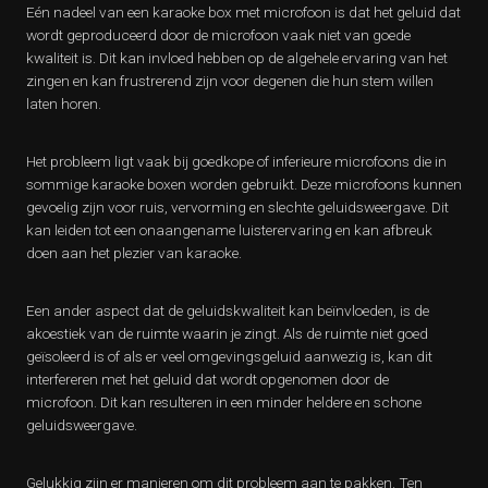
Eén nadeel van een karaoke box met microfoon is dat het geluid dat
wordt geproduceerd door de microfoon vaak niet van goede
kwaliteit is. Dit kan invloed hebben op de algehele ervaring van het
zingen en kan frustrerend zijn voor degenen die hun stem willen
laten horen.
Het probleem ligt vaak bij goedkope of inferieure microfoons die in
sommige karaoke boxen worden gebruikt. Deze microfoons kunnen
gevoelig zijn voor ruis, vervorming en slechte geluidsweergave. Dit
kan leiden tot een onaangename luisterervaring en kan afbreuk
doen aan het plezier van karaoke.
Een ander aspect dat de geluidskwaliteit kan beïnvloeden, is de
akoestiek van de ruimte waarin je zingt. Als de ruimte niet goed
geïsoleerd is of als er veel omgevingsgeluid aanwezig is, kan dit
interfereren met het geluid dat wordt opgenomen door de
microfoon. Dit kan resulteren in een minder heldere en schone
geluidsweergave.
Gelukkig zijn er manieren om dit probleem aan te pakken. Ten