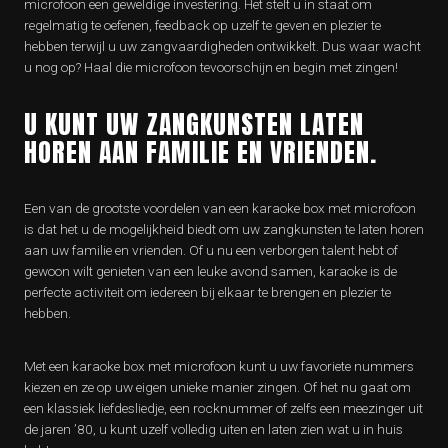
microfoon een geweldige investering. Het stelt u in staat om
regelmatig te oefenen, feedback op uzelf te geven en plezier te
hebben terwijl u uw zangvaardigheden ontwikkelt. Dus waar wacht
u nog op? Haal die microfoon tevoorschijn en begin met zingen!
U KUNT UW ZANGKUNSTEN LATEN
HOREN AAN FAMILIE EN VRIENDEN.
Een van de grootste voordelen van een karaoke box met microfoon
is dat het u de mogelijkheid biedt om uw zangkunsten te laten horen
aan uw familie en vrienden. Of u nu een verborgen talent hebt of
gewoon wilt genieten van een leuke avond samen, karaoke is de
perfecte activiteit om iedereen bij elkaar te brengen en plezier te
hebben.
Met een karaoke box met microfoon kunt u uw favoriete nummers
kiezen en ze op uw eigen unieke manier zingen. Of het nu gaat om
een klassiek liefdesliedje, een rocknummer of zelfs een meezinger uit
de jaren ’80, u kunt uzelf volledig uiten en laten zien wat u in huis