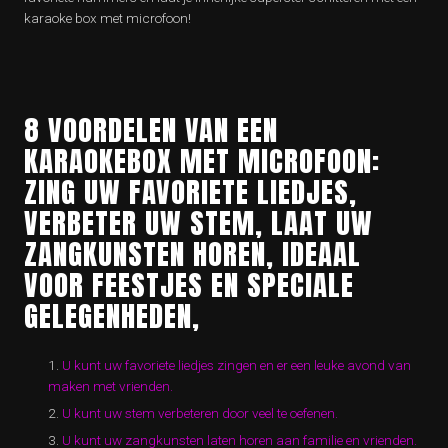
karaoke box met microfoon!
8 VOORDELEN VAN EEN
KARAOKEBOX MET MICROFOON:
ZING UW FAVORIETE LIEDJES,
VERBETER UW STEM, LAAT UW
ZANGKUNSTEN HOREN, IDEAAL
VOOR FEESTJES EN SPECIALE
GELEGENHEDEN,
U kunt uw favoriete liedjes zingen en er een leuke avond van
maken met vrienden.
U kunt uw stem verbeteren door veel te oefenen.
U kunt uw zangkunsten laten horen aan familie en vrienden.