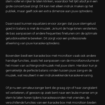
stem voller en rijker te laten klinken, waardoor het lijkt alsof je in een
grote concertzaal zingt. Dit kan niet alleen indruk maken op het
publiek, maar geeft ook een extra dimensie aan jouw optredens.
Daarnaast kunnen equalizers ervoor zorgen dat jouw stemgeluid
goed in balans is met de muziek. Je kunt de hoge tonen versterken,
de bas aanpassen of andere frequenties finetunen om de optimale
geluidskwaliteit te bereiken. Dit zorgt voor een professionele
afwerking van jouw karaoke-optredens.
Bovendien biedt een karaoke box met microfoon vaak ook andere
handige functies, zoals het aanpassen van de microfoonvolume en
het mixen van achtergrondmuziek met jouw stem. Hierdoor kun je
gemakkelijk de perfecte balans vinden tussen jouw zang en de
muziek, wat resulteert in een indrukwekkende karaoke-ervaring.
Of je nu een amateurzanger bent die graag zijn of haar zangtalent
wil verbeteren, of gewoon op zoek bent naar een leuke manier om je
stem te laten horen tijdens karaokeavonden met vrienden, de
verschillende functies van een karaoke box met microfoon bieden