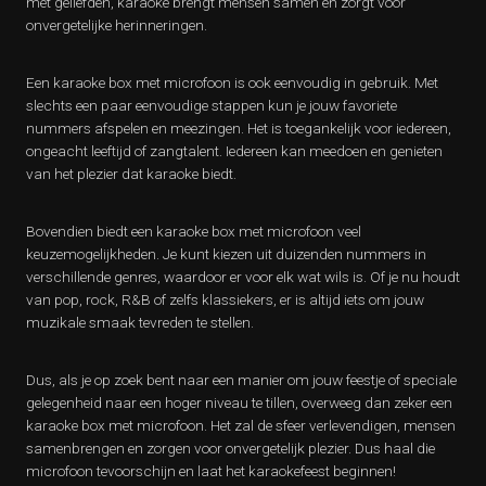
met geliefden, karaoke brengt mensen samen en zorgt voor
onvergetelijke herinneringen.
Een karaoke box met microfoon is ook eenvoudig in gebruik. Met
slechts een paar eenvoudige stappen kun je jouw favoriete
nummers afspelen en meezingen. Het is toegankelijk voor iedereen,
ongeacht leeftijd of zangtalent. Iedereen kan meedoen en genieten
van het plezier dat karaoke biedt.
Bovendien biedt een karaoke box met microfoon veel
keuzemogelijkheden. Je kunt kiezen uit duizenden nummers in
verschillende genres, waardoor er voor elk wat wils is. Of je nu houdt
van pop, rock, R&B of zelfs klassiekers, er is altijd iets om jouw
muzikale smaak tevreden te stellen.
Dus, als je op zoek bent naar een manier om jouw feestje of speciale
gelegenheid naar een hoger niveau te tillen, overweeg dan zeker een
karaoke box met microfoon. Het zal de sfeer verlevendigen, mensen
samenbrengen en zorgen voor onvergetelijk plezier. Dus haal die
microfoon tevoorschijn en laat het karaokefeest beginnen!