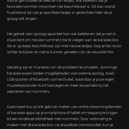
vooraf geïnstalleerde selectie van liedjes, wat betekent dat je
favoriete nummer misschien niet beschikbaar is. Dit kan vooral
frustrerend zijn als je specifieke liedjes in gedachten hebt die je
graag wilt zingen.
Het gebrek aan opslagcapaciteit kan ook betekenen dat je niet in
staat bent om nieuwe nummers toe te voegen aan de karaoke box.
Als er updates beschikbaar zijn met nieuwe liedjes, loop je het risico
achter te blijven en niet te kunnen genieten van de nieuwste hits.
Gelukkig zijn er manieren om dit probleem te omzeilen. Sommige
karaoke boxen bieden mogelijkheden voor externe opslag, zoals
USB-poorten of Bluetooth-connectiviteit, waardoor je jouw eigen
muziekbestanden kunt toevoegen en meer keuze hebt bij het
selecteren van nummers.
Daarnaast kun je ook gebruik maken van online streamingdiensten
of karaoke-apps op je smartphone of tablet om toegang te krijgen
tot een eindeloze bibliotheek met nummers. Door verbinding te
maken met de karaoke box via draadloze connectiviteit, kun je