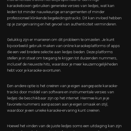
karaokeboxen gebruiken generieke versies van liedjes, wat kan
leiden tot minder nauwkeurige arrangementen of minder
professioneel klinkende begeleidingstracks. Dit kan invloed hebben
op je zangervaring en het gevoel van authenticiteit verminderen.
Gelukkig zijn er manieren om dit probleem te omzeilen. Je kunt
bijvoorbeeld gebruik maken van online karaokeplatforms of apps
die een veel bredere selectie aan liedjes bieden. Deze platforms
stellen je in staat om toegang te krijgen tot duizenden nummers,
inclusief de nieuwste hits, waardoor je meer keuzemogelijkheden
hebt voor je karaoke-avonturen.
Een andere optie is het creëren van je eigen aangepaste karaoke-
tracks door middel van software en instrumentale versies van
liedjes die beschikbaar zijn op het internet. Hiermee kun je je
favoriete nummers aanpassen aan je eigen smaak en stijl,
waardoor je een unieke karaoke-ervaring kunt creëren.
Hoewel het vinden van de juiste liedjes soms een uitdaging kan zijn