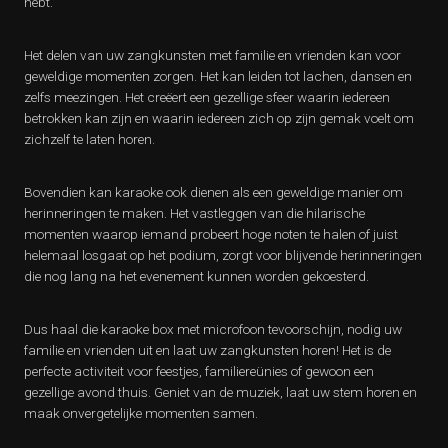
hebt.
Het delen van uw zangkunsten met familie en vrienden kan voor
geweldige momenten zorgen. Het kan leiden tot lachen, dansen en
zelfs meezingen. Het creëert een gezellige sfeer waarin iedereen
betrokken kan zijn en waarin iedereen zich op zijn gemak voelt om
zichzelf te laten horen.
Bovendien kan karaoke ook dienen als een geweldige manier om
herinneringen te maken. Het vastleggen van die hilarische
momenten waarop iemand probeert hoge noten te halen of juist
helemaal losgaat op het podium, zorgt voor blijvende herinneringen
die nog lang na het evenement kunnen worden gekoesterd.
Dus haal die karaoke box met microfoon tevoorschijn, nodig uw
familie en vrienden uit en laat uw zangkunsten horen! Het is de
perfecte activiteit voor feestjes, familiereünies of gewoon een
gezellige avond thuis. Geniet van de muziek, laat uw stem horen en
maak onvergetelijke momenten samen.