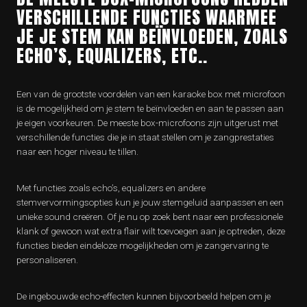
VERSCHILLENDE FUNCTIES WAARMEE
JE JE STEM KAN BEÏNVLOEDEN, ZOALS
ECHO’S, EQUALIZERS, ETC..
Een van de grootste voordelen van een karaoke box met microfoon
is de mogelijkheid om je stem te beïnvloeden en aan te passen aan
je eigen voorkeuren. De meeste box-microfoons zijn uitgerust met
verschillende functies die je in staat stellen om je zangprestaties
naar een hoger niveau te tillen.
Met functies zoals echo’s, equalizers en andere
stemvervormingsopties kun je jouw stemgeluid aanpassen en een
unieke sound creëren. Of je nu op zoek bent naar een professionele
klank of gewoon wat extra flair wilt toevoegen aan je optreden, deze
functies bieden eindeloze mogelijkheden om je zangervaring te
personaliseren.
De ingebouwde echo-effecten kunnen bijvoorbeeld helpen om je