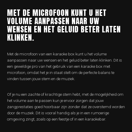
MET DE MICROFOON KUNT U HET
VOLUME AANPASSEN NAAR UW
WENSEN EN HET GELUID BETER LATEN
KLINKEN.
Met de microfoon van een karaoke box kunt u het volume
aanpassen naar uw wensen en het geluid beter laten klinken. Dit is
een geweldige pro van het gebruik van een karaoke box met
microfoon, omdat het je in staat stelt om de perfecte balans te
vinden tussen jouw stem en de muziek.
Of je nu een zachte of krachtige stem hebt, met de mogelijkheid om
het volume aan te passen kun je ervoor zorgen dat jouw
zangprestaties goed hoorbaar zijn zonder dat ze overstemd worden
door de muziek. Dit is vooral handig als je in een rumoerige
omgeving zingt, zoals op een feestje of in een karaokebar.