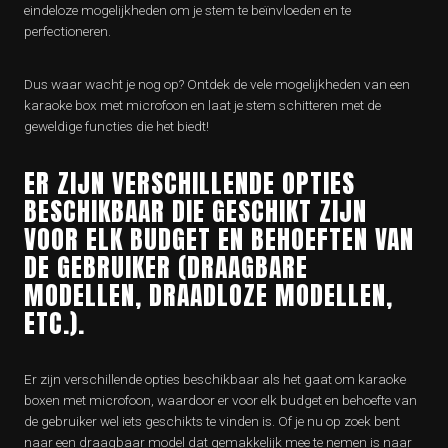
eindeloze mogelijkheden om je stem te beïnvloeden en te
perfectioneren.
Dus waar wacht je nog op? Ontdek de vele mogelijkheden van een
karaoke box met microfoon en laat je stem schitteren met de
geweldige functies die het biedt!
ER ZIJN VERSCHILLENDE OPTIES
BESCHIKBAAR DIE GESCHIKT ZIJN
VOOR ELK BUDGET EN BEHOEFTEN VAN
DE GEBRUIKER (DRAAGBARE
MODELLEN, DRAADLOZE MODELLEN,
ETC.).
Er zijn verschillende opties beschikbaar als het gaat om karaoke
boxen met microfoon, waardoor er voor elk budget en behoefte van
de gebruiker wel iets geschikts te vinden is. Of je nu op zoek bent
naar een draagbaar model dat gemakkelijk mee te nemen is naar