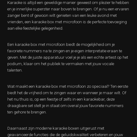
Karaoke is altijd een geweldige manier geweest om plezier te hebben
en je innerlijke superster naar boven te brengen. Of je nu een ervaren
zanger bent of gewoon wilt genieten van een leuke avond met
vrienden, een karaoke box met microfoon is de perfecte toevoeging
aan elke feestelijke gelegenheid.
Een karaoke box met microfoon biedt de mogelijkheid om je
favoriete nummers na te zingen en je eigen interpretatie eraan te
geven. Met de juiste apparatuur voel je je als een echte artiest op het
podium, klaar om het publiek te vermaken met jouw vocale
talenten.
Wat maakt een karaoke box met microfoon zo speciaal? Ten eerste
biedt het de vrijheid om te zingen waar en wanneer je maar wilt. Of
het nu thuis is, op een feestje of zelfs in een karaokebar, deze
draagbare set stelt je in staat om overal jouw favoriete nummers
ten gehore te brengen.
Daarnaast zijn moderne karaoke boxen uitgerust met
geavanceerde functies die de geluidskwaliteit verbeteren en jouw