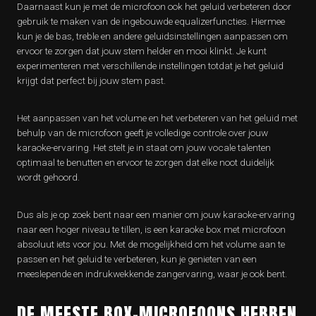
Daarnaast kun je met de microfoon ook het geluid verbeteren door
gebruik te maken van de ingebouwde equalizerfuncties. Hiermee
kun je de bas, treble en andere geluidsinstellingen aanpassen om
ervoor te zorgen dat jouw stem helder en mooi klinkt. Je kunt
experimenteren met verschillende instellingen totdat je het geluid
krijgt dat perfect bij jouw stem past.
Het aanpassen van het volume en het verbeteren van het geluid met
behulp van de microfoon geeft je volledige controle over jouw
karaoke-ervaring. Het stelt je in staat om jouw vocale talenten
optimaal te benutten en ervoor te zorgen dat elke noot duidelijk
wordt gehoord.
Dus als je op zoek bent naar een manier om jouw karaoke-ervaring
naar een hoger niveau te tillen, is een karaoke box met microfoon
absoluut iets voor jou. Met de mogelijkheid om het volume aan te
passen en het geluid te verbeteren, kun je genieten van een
meeslepende en indrukwekkende zangervaring, waar je ook bent.
DE MEESTE BOX-MICROFOONS HEBBEN