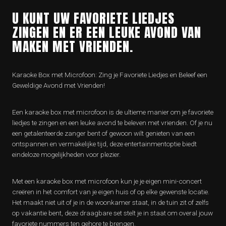
U KUNT UW FAVORIETE LIEDJES
ZINGEN EN ER EEN LEUKE AVOND VAN
MAKEN MET VRIENDEN.
Karaoke Box met Microfoon: Zing je Favoriete Liedjes en Beleef een
Geweldige Avond met Vrienden!
Een karaoke box met microfoon is de ultieme manier om je favoriete
liedjes te zingen en een leuke avond te beleven met vrienden. Of je nu
een getalenteerde zanger bent of gewoon wilt genieten van een
ontspannen en vermakelijke tijd, deze entertainmentoptie biedt
eindeloze mogelijkheden voor plezier.
Met een karaoke box met microfoon kun je je eigen mini-concert
creëren in het comfort van je eigen huis of op elke gewenste locatie.
Het maakt niet uit of je in de woonkamer staat, in de tuin zit of zelfs
op vakantie bent, deze draagbare set stelt je in staat om overal jouw
favoriete nummers ten gehore te brengen.