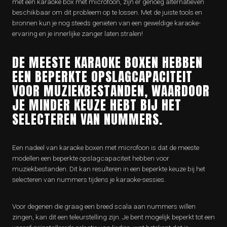
met een karaoke box met microfoon, zijn er genoeg alternatieven
beschikbaar om dit probleem op te lossen. Met de juiste tools en
bronnen kun je nog steeds genieten van een geweldige karaoke-
ervaring en je innerlijke zanger laten stralen!
DE MEESTE KARAOKE BOXEN HEBBEN
EEN BEPERKTE OPSLAGCAPACITEIT
VOOR MUZIEKBESTANDEN, WAARDOOR
JE MINDER KEUZE HEBT BIJ HET
SELECTEREN VAN NUMMERS.
Een nadeel van karaoke boxen met microfoon is dat de meeste
modellen een beperkte opslagcapaciteit hebben voor
muziekbestanden. Dit kan resulteren in een beperkte keuze bij het
selecteren van nummers tijdens je karaoke-sessies.
Voor degenen die graag een breed scala aan nummers willen
zingen, kan dit een teleurstelling zijn. Je bent mogelijk beperkt tot een