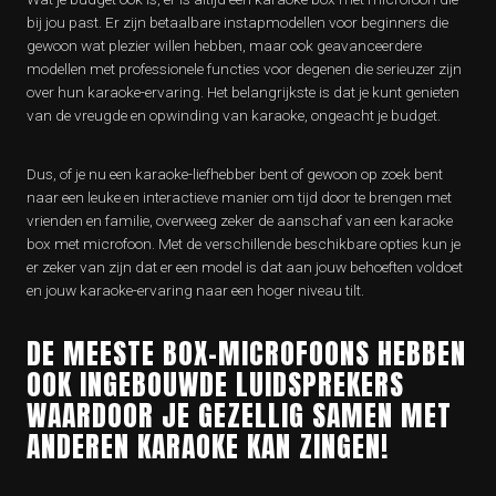
bij jou past. Er zijn betaalbare instapmodellen voor beginners die
gewoon wat plezier willen hebben, maar ook geavanceerdere
modellen met professionele functies voor degenen die serieuzer zijn
over hun karaoke-ervaring. Het belangrijkste is dat je kunt genieten
van de vreugde en opwinding van karaoke, ongeacht je budget.
Dus, of je nu een karaoke-liefhebber bent of gewoon op zoek bent
naar een leuke en interactieve manier om tijd door te brengen met
vrienden en familie, overweeg zeker de aanschaf van een karaoke
box met microfoon. Met de verschillende beschikbare opties kun je
er zeker van zijn dat er een model is dat aan jouw behoeften voldoet
en jouw karaoke-ervaring naar een hoger niveau tilt.
DE MEESTE BOX-MICROFOONS HEBBEN
OOK INGEBOUWDE LUIDSPREKERS
WAARDOOR JE GEZELLIG SAMEN MET
ANDEREN KARAOKE KAN ZINGEN!