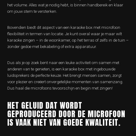
het volume. Alles wat je nodig hebt, is binnen handbereik en klaar
om jouw stem te versterken.
Bovendien biedt dit aspect van een karaoke box met microfoon
flexibiliteit in termen van locatie. Je kunt overal waar je maar wilt
karaoke zingen – in de woonkamer, op het terras of zelfs in de tuin –
zonder gedoe met bekabeling of extra apparatuur.
Dus als je op zoek bent naar een leuke activiteit om samen met
anderen van te genieten, is een karaoke box met ingebouwde
luidsprekers de perfecte keuze. Het brengt mensen samen, zorgt
voor plezier en creëert onvergetelijke momenten van samenzang.
Dus haal die microfoons tevoorschijn en begin met zingen!
HET GELUID DAT WORDT
GEPRODUCEERD DOOR DE MICROFOON
IS VAAK NIET VAN GOEDE KWALITEIT.