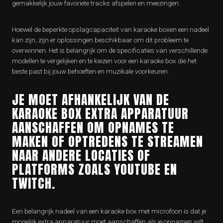
gemakkelijk jouw favoriete tracks afspelen en meezingen.
Hoewel de beperkte opslagcapaciteit van karaoke boxen een nadeel
kan zijn, zijn er oplossingen beschikbaar om dit probleem te
overwinnen. Het is belangrijk om de specificaties van verschillende
modellen te vergelijken en te kiezen voor een karaoke box die het
beste past bij jouw behoeften en muzikale voorkeuren.
JE MOET AFHANKELIJK VAN DE
KARAOKE BOX EXTRA APPARATUUR
AANSCHAFFEN OM OPNAMES TE
MAKEN OF OPTREDENS TE STREAMEN
NAAR ANDERE LOCATIES OF
PLATFORMS ZOALS YOUTUBE EN
TWITCH.
Een belangrijk nadeel van een karaoke box met microfoon is dat je
mogelijk extra apparatuur moet aanschaffen als je opnames wilt