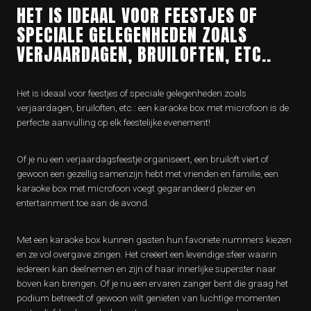
HET IS IDEAAL VOOR FEESTJES OF
SPECIALE GELEGENHEDEN ZOALS
VERJAARDAGEN, BRUILOFTEN, ETC..
Het is ideaal voor feestjes of speciale gelegenheden zoals
verjaardagen, bruiloften, etc.: een karaoke box met microfoon is de
perfecte aanvulling op elk feestelijke evenement!
Of je nu een verjaardagsfeestje organiseert, een bruiloft viert of
gewoon een gezellig samenzijn hebt met vrienden en familie, een
karaoke box met microfoon voegt gegarandeerd plezier en
entertainment toe aan de avond.
Met een karaoke box kunnen gasten hun favoriete nummers kiezen
en ze vol overgave zingen. Het creëert een levendige sfeer waarin
iedereen kan deelnemen en zijn of haar innerlijke superster naar
boven kan brengen. Of je nu een ervaren zanger bent die graag het
podium betreedt of gewoon wilt genieten van luchtige momenten