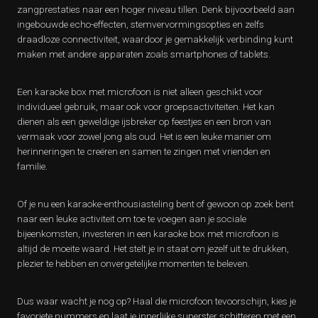
zangprestaties naar een hoger niveau tillen. Denk bijvoorbeeld aan
ingebouwde echo-effecten, stemvervormingsopties en zelfs
draadloze connectiviteit, waardoor je gemakkelijk verbinding kunt
maken met andere apparaten zoals smartphones of tablets.
Een karaoke box met microfoon is niet alleen geschikt voor
individueel gebruik, maar ook voor groepsactiviteiten. Het kan
dienen als een geweldige ijsbreker op feestjes en een bron van
vermaak voor zowel jong als oud. Het is een leuke manier om
herinneringen te creëren en samen te zingen met vrienden en
familie.
Of je nu een karaoke-enthousiasteling bent of gewoon op zoek bent
naar een leuke activiteit om toe te voegen aan je sociale
bijeenkomsten, investeren in een karaoke box met microfoon is
altijd de moeite waard. Het stelt je in staat om jezelf uit te drukken,
plezier te hebben en onvergetelijke momenten te beleven.
Dus waar wacht je nog op? Haal die microfoon tevoorschijn, kies je
favoriete nummers en laat je innerlijke superster schitteren met een