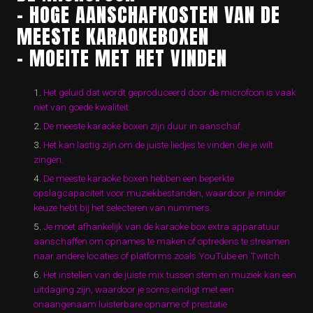
– HOGE AANSCHAFKOSTEN VAN DE
MEESTE KARAOKEBOXEN
– MOEITE MET HET VINDEN
Het geluid dat wordt geproduceerd door de microfoon is vaak
niet van goede kwaliteit.
De meeste karaoke boxen zijn duur in aanschaf.
Het kan lastig zijn om de juiste liedjes te vinden die je wilt
zingen.
De meeste karaoke boxen hebben een beperkte
opslagcapaciteit voor muziekbestanden, waardoor je minder
keuze hebt bij het selecteren van nummers.
Je moet afhankelijk van de karaoke box extra apparatuur
aanschaffen om opnames te maken of optredens te streamen
naar andere locaties of platforms zoals YouTube en Twitch.
Het instellen van de juiste mix tussen stem en muziek kan een
uitdaging zijn, waardoor je soms eindigt met een
onaangenaam luisterbare opname of prestatie