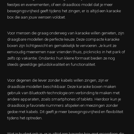
feestjes en evenementen, of een draadloos model dat je meer
bewegingsvrijheid geeft tijdens het zingen, er is altijd een karaoke
box die aan jouw wensen voldoet.
Voor mensen die graag onderweg van karaoke willen genieten, zijn
draagbare modellen de perfecte keuze. Deze compacte karaoke
boxen zijn lichtgewicht en gemakkelijk te vervoeren. Je kunt ze
eenvoudig meenemen naar vrienden thuis, picknicks in het park of
zelfs op vakantie. Ondanks hun kleine formaat bieden ze nog
steeds geweldige geluidskwaliteit en functionaliteit.
Voor degenen die liever zonder kabels willen zingen, zijn er
draadloze modellen beschikbaar. Deze karaoke boxen maken
gebruik van Bluetooth-technologie om verbinding te maken met
andere apparaten, zoals smartphones of tablets. Hierdoor kun je
draadloos je favoriete nummers afspelen en meezingen zonder
gedoe met kabels. Dit geeft je meer bewegingsvrijheid en flexibiliteit
tijdens het optreden.
Wat je budget ook is, er is altijd een karaoke box met microfoon die