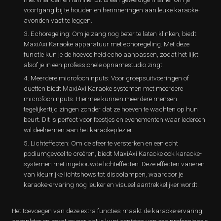
voortgang bij te houden en herinneringen aan leuke karaoke-
avonden vast te leggen.
Echoregeling: Om je zang nog beter te laten klinken, biedt
MaxiAxi Karaoke apparatuur met echoregeling. Met deze
functie kun je de hoeveelheid echo aanpassen, zodat het lijkt
alsof je in een professionele opnamestudio zingt.
Meerdere microfooninputs: Voor groepsuitvoeringen of
duetten biedt MaxiAxi Karaoke systemen met meerdere
microfooninputs. Hiermee kunnen meerdere mensen
tegelijkertijd zingen zonder dat ze hoeven te wachten op hun
beurt. Dit is perfect voor feestjes en evenementen waar iedereen
wil deelnemen aan het karaokeplezier.
Lichteffecten: Om de sfeer te versterken en een echt
podiumgevoel te creëren, biedt MaxiAxi Karaoke ook karaoke-
systemen met ingebouwde lichteffecten. Deze effecten variëren
van kleurrijke lichtshows tot discolampen, waardoor je
karaoke-ervaring nog leuker en visueel aantrekkelijker wordt.
Het toevoegen van deze extra functies maakt de karaoke-ervaring