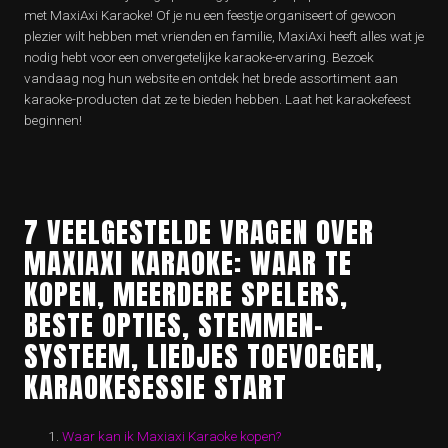
met MaxiAxi Karaoke! Of je nu een feestje organiseert of gewoon
plezier wilt hebben met vrienden en familie, MaxiAxi heeft alles wat je
nodig hebt voor een onvergetelijke karaoke-ervaring. Bezoek
vandaag nog hun website en ontdek het brede assortiment aan
karaoke-producten dat ze te bieden hebben. Laat het karaokefeest
beginnen!
7 VEELGESTELDE VRAGEN OVER
MAXIAXI KARAOKE: WAAR TE
KOPEN, MEERDERE SPELERS,
BESTE OPTIES, STEMMEN-
SYSTEEM, LIEDJES TOEVOEGEN,
KARAOKESESSIE START
Waar kan ik Maxiaxi Karaoke kopen?