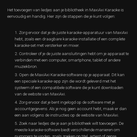
Het toevoegen van liedjes aan je bibliotheek in MaxiAxi Karaoke is
eenvoudig en handig. Hier zijn de stappen die je kunt volgen:
Zorg ervoor dat je de juiste karaoke-apparatuur van MaxiAxi
hebt, zoals een draagbare karaoke-installatie of een complete
karaoke-set met versterker en mixer.
Controleer of je de juiste aansluitingen hebt om je apparaat te
verbinden met een computer, smartphone, tablet of andere
muziekbron.
Open de MaxiAxi Karaoke-software op je apparaat. Dit kan
een speciale karaoke-app zijn die wordt geleverd met het
systeem of een compatibele software die je kunt downloaden
van de website van MaxiAxi.
Zorg ervoor dat je bent ingelogd op de software met je
accountgegevens. Als je nog geen account hebt, maak er dan
een aan volgens de instructies op de website van MaxiAxi.
Zoek naar liedjes die je aan je bibliotheek wilt toevoegen. De
meeste karaoke-software biedt verschillende manieren om
nummers te vinden, zoals zoeken op titel, artiest of genre.