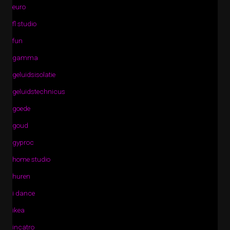
euro
fl studio
fun
gamma
geluidsisolatie
geluidstechnicus
goede
goud
gyproc
home studio
huren
i dance
ikea
incatro