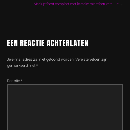
Maak je feest compleet met karaoke microfoon verhuur!
→
EEN REACTIE ACHTERLATEN
Je e-mailadres zal niet getoond worden.
Vereiste velden zijn
gemarkeerd met
*
Reactie
*