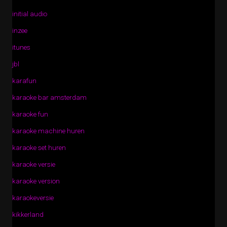
initial audio
inzee
itunes
jbl
karafun
karaoke bar amsterdam
karaoke fun
karaoke machine huren
karaoke set huren
karaoke versie
karaoke version
karaokeversie
kikkerland