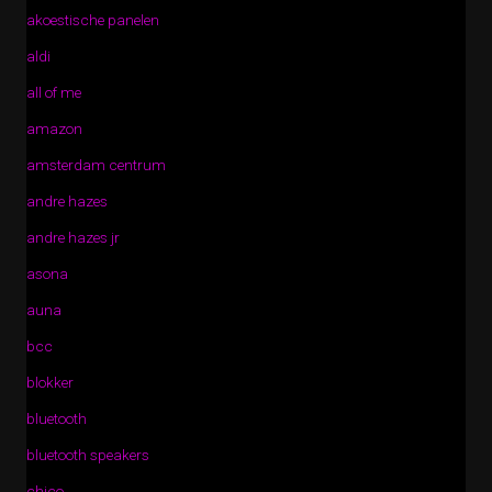
akoestische panelen
aldi
all of me
amazon
amsterdam centrum
andre hazes
andre hazes jr
asona
auna
bcc
blokker
bluetooth
bluetooth speakers
chico