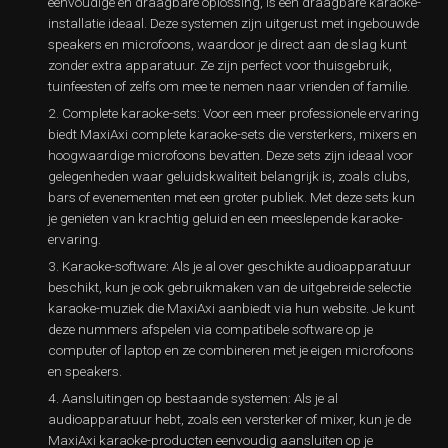
eenvoudige en draagbare oplossing, is een draagbare karaoke-
installatie ideaal. Deze systemen zijn uitgerust met ingebouwde
speakers en microfoons, waardoor je direct aan de slag kunt
zonder extra apparatuur. Ze zijn perfect voor thuisgebruik,
tuinfeesten of zelfs om mee te nemen naar vrienden of familie.
Complete karaoke-sets: Voor een meer professionele ervaring
biedt MaxiAxi complete karaoke-sets die versterkers, mixers en
hoogwaardige microfoons bevatten. Deze sets zijn ideaal voor
gelegenheden waar geluidskwaliteit belangrijk is, zoals clubs,
bars of evenementen met een groter publiek. Met deze sets kun
je genieten van krachtig geluid en een meeslepende karaoke-
ervaring.
Karaoke-software: Als je al over geschikte audioapparatuur
beschikt, kun je ook gebruikmaken van de uitgebreide selectie
karaoke-muziek die MaxiAxi aanbiedt via hun website. Je kunt
deze nummers afspelen via compatibele software op je
computer of laptop en ze combineren met je eigen microfoons
en speakers.
Aansluitingen op bestaande systemen: Als je al
audioapparatuur hebt, zoals een versterker of mixer, kun je de
MaxiAxi karaoke-producten eenvoudig aansluiten op je