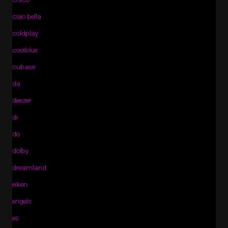
ciao bella
coldplay
coolblue
cubase
da
deezer
di
do
dolby
dreamland
eiken
engels
es