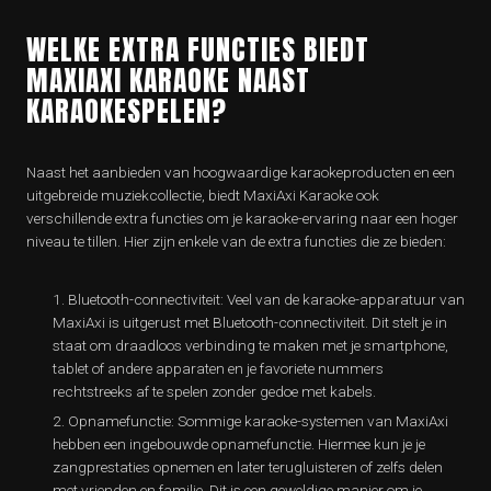
WELKE EXTRA FUNCTIES BIEDT
MAXIAXI KARAOKE NAAST
KARAOKESPELEN?
Naast het aanbieden van hoogwaardige karaokeproducten en een
uitgebreide muziekcollectie, biedt MaxiAxi Karaoke ook
verschillende extra functies om je karaoke-ervaring naar een hoger
niveau te tillen. Hier zijn enkele van de extra functies die ze bieden:
Bluetooth-connectiviteit: Veel van de karaoke-apparatuur van
MaxiAxi is uitgerust met Bluetooth-connectiviteit. Dit stelt je in
staat om draadloos verbinding te maken met je smartphone,
tablet of andere apparaten en je favoriete nummers
rechtstreeks af te spelen zonder gedoe met kabels.
Opnamefunctie: Sommige karaoke-systemen van MaxiAxi
hebben een ingebouwde opnamefunctie. Hiermee kun je je
zangprestaties opnemen en later terugluisteren of zelfs delen
met vrienden en familie. Dit is een geweldige manier om je