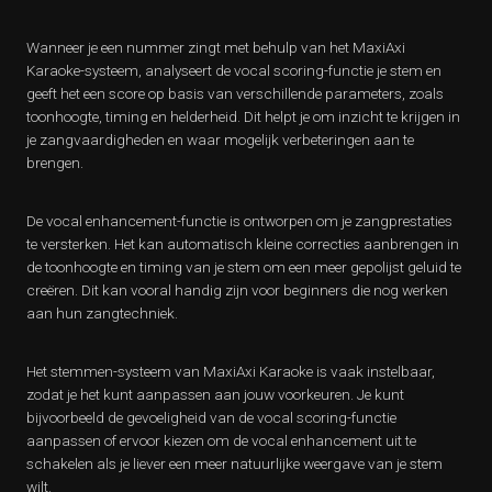
Wanneer je een nummer zingt met behulp van het MaxiAxi
Karaoke-systeem, analyseert de vocal scoring-functie je stem en
geeft het een score op basis van verschillende parameters, zoals
toonhoogte, timing en helderheid. Dit helpt je om inzicht te krijgen in
je zangvaardigheden en waar mogelijk verbeteringen aan te
brengen.
De vocal enhancement-functie is ontworpen om je zangprestaties
te versterken. Het kan automatisch kleine correcties aanbrengen in
de toonhoogte en timing van je stem om een meer gepolijst geluid te
creëren. Dit kan vooral handig zijn voor beginners die nog werken
aan hun zangtechniek.
Het stemmen-systeem van MaxiAxi Karaoke is vaak instelbaar,
zodat je het kunt aanpassen aan jouw voorkeuren. Je kunt
bijvoorbeeld de gevoeligheid van de vocal scoring-functie
aanpassen of ervoor kiezen om de vocal enhancement uit te
schakelen als je liever een meer natuurlijke weergave van je stem
wilt.