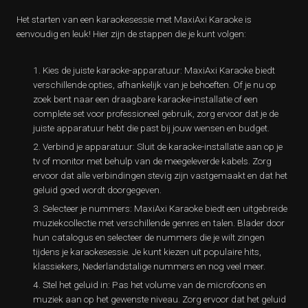
Het starten van een karaokesessie met MaxiAxi Karaoke is
eenvoudig en leuk! Hier zijn de stappen die je kunt volgen:
Kies de juiste karaoke-apparatuur: MaxiAxi Karaoke biedt
verschillende opties, afhankelijk van je behoeften. Of je nu op
zoek bent naar een draagbare karaoke-installatie of een
complete set voor professioneel gebruik, zorg ervoor dat je de
juiste apparatuur hebt die past bij jouw wensen en budget.
Verbind je apparatuur: Sluit de karaoke-installatie aan op je
tv of monitor met behulp van de meegeleverde kabels. Zorg
ervoor dat alle verbindingen stevig zijn vastgemaakt en dat het
geluid goed wordt doorgegeven.
Selecteer je nummers: MaxiAxi Karaoke biedt een uitgebreide
muziekcollectie met verschillende genres en talen. Blader door
hun catalogus en selecteer de nummers die je wilt zingen
tijdens je karaokesessie. Je kunt kiezen uit populaire hits,
klassiekers, Nederlandstalige nummers en nog veel meer.
Stel het geluid in: Pas het volume van de microfoons en
muziek aan op het gewenste niveau. Zorg ervoor dat het geluid