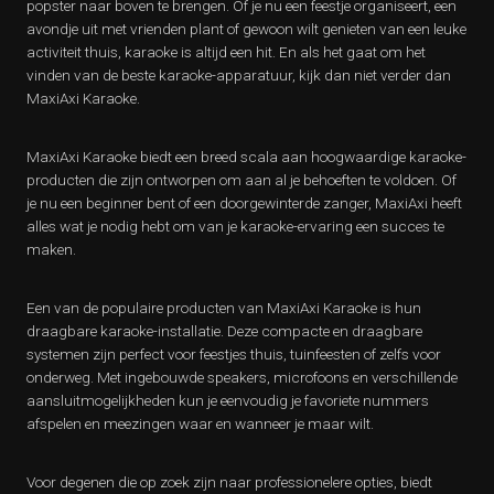
popster naar boven te brengen. Of je nu een feestje organiseert, een
avondje uit met vrienden plant of gewoon wilt genieten van een leuke
activiteit thuis, karaoke is altijd een hit. En als het gaat om het
vinden van de beste karaoke-apparatuur, kijk dan niet verder dan
MaxiAxi Karaoke.
MaxiAxi Karaoke biedt een breed scala aan hoogwaardige karaoke-
producten die zijn ontworpen om aan al je behoeften te voldoen. Of
je nu een beginner bent of een doorgewinterde zanger, MaxiAxi heeft
alles wat je nodig hebt om van je karaoke-ervaring een succes te
maken.
Een van de populaire producten van MaxiAxi Karaoke is hun
draagbare karaoke-installatie. Deze compacte en draagbare
systemen zijn perfect voor feestjes thuis, tuinfeesten of zelfs voor
onderweg. Met ingebouwde speakers, microfoons en verschillende
aansluitmogelijkheden kun je eenvoudig je favoriete nummers
afspelen en meezingen waar en wanneer je maar wilt.
Voor degenen die op zoek zijn naar professionelere opties, biedt