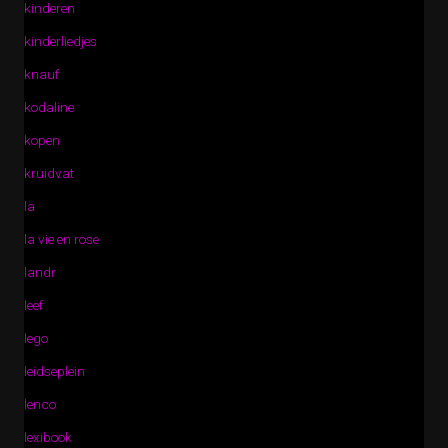
kinderen
kinderliedjes
knauf
kodaline
kopen
kruidvat
la
la vie en rose
landr
leef
lego
leidseplein
lenco
lexibook