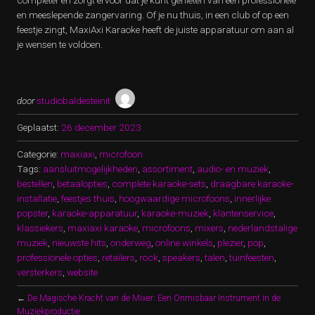
completer en zorgt ervoor dat je kunt genieten van een professionele
en meeslepende zangervaring. Of je nu thuis, in een club of op een
feestje zingt, MaxiAxi Karaoke heeft de juiste apparatuur om aan al
je wensen te voldoen.
door
studiobaldesteinit
Geplaatst:
26 december 2023
Categorie:
maxiaxi
,
microfoon
Tags:
aansluitmogelijkheden
,
assortiment
,
audio- en muziek
,
bestellen
,
betaalopties
,
complete karaoke-sets
,
draagbare karaoke-
installatie
,
feestjes thuis
,
hoogwaardige microfoons
,
innerlijke
popster
,
karaoke-apparatuur
,
karaoke-muziek
,
klantenservice
,
klassiekers
,
maxiaxi karaoke
,
microfoons
,
mixers
,
nederlandstalige
muziek
,
nieuwste hits
,
onderweg
,
online winkels
,
plezier
,
pop
,
professionele opties
,
retailers
,
rock
,
speakers
,
talen
,
tuinfeesten
,
versterkers
,
website
←
De Magische Kracht van de Mixer: Een Onmisbaar Instrument in de
Muziekproductie