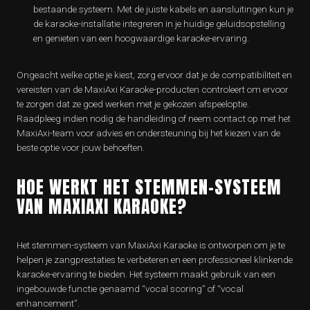
bestaande systeem. Met de juiste kabels en aansluitingen kun je
de karaoke-installatie integreren in je huidige geluidsopstelling
en genieten van een hoogwaardige karaoke-ervaring.
Ongeacht welke optie je kiest, zorg ervoor dat je de compatibiliteit en
vereisten van de MaxiAxi Karaoke-producten controleert om ervoor
te zorgen dat ze goed werken met je gekozen afspeeloptie.
Raadpleeg indien nodig de handleiding of neem contact op met het
MaxiAxi-team voor advies en ondersteuning bij het kiezen van de
beste optie voor jouw behoeften.
HOE WERKT HET STEMMEN-SYSTEEM
VAN MAXIAXI KARAOKE?
Het stemmen-systeem van MaxiAxi Karaoke is ontworpen om je te
helpen je zangprestaties te verbeteren en een professioneel klinkende
karaoke-ervaring te bieden. Het systeem maakt gebruik van een
ingebouwde functie genaamd “vocal scoring” of “vocal
enhancement”.