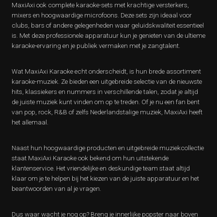
MaxiAxi ook complete karaoke-sets met krachtige versterkers,
mixers en hoogwaardige microfoons. Deze sets zijn ideaal voor
clubs, bars of andere gelegenheden waar geluidskwaliteit essentieel
is. Met deze professionele apparatuur kun je genieten van de ultieme
karaoke-ervaring en je publiek vermaken met je zangtalent.
Wat MaxiAxi Karaoke echt onderscheidt, is hun brede assortiment
karaoke-muziek. Ze bieden een uitgebreide selectie van de nieuwste
hits, klassiekers en nummers in verschillende talen, zodat je altijd
de juiste muziek kunt vinden om op te treden. Of je nu een fan bent
van pop, rock, R&B of zelfs Nederlandstalige muziek, MaxiAxi heeft
het allemaal.
Naast hun hoogwaardige producten en uitgebreide muziekcollectie
staat MaxiAxi Karaoke ook bekend om hun uitstekende
klantenservice. Het vriendelijke en deskundige team staat altijd
klaar om je te helpen bij het kiezen van de juiste apparatuur en het
beantwoorden van al je vragen.
Dus waar wacht je nog op? Breng je innerlijke popster naar boven