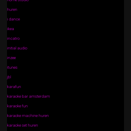
huren
i dance
ikea
incatro
initial audio
inzee
itunes
jbl
karafun
karaoke bar amsterdam
karaoke fun
karaoke machine huren
karaoke set huren