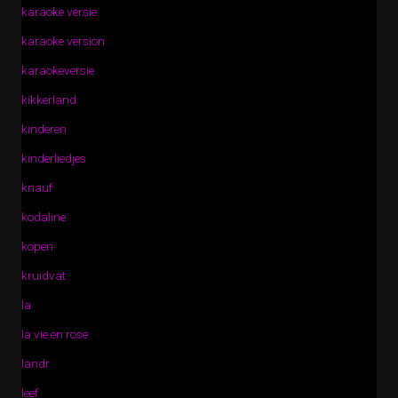
karaoke versie
karaoke version
karaokeversie
kikkerland
kinderen
kinderliedjes
knauf
kodaline
kopen
kruidvat
la
la vie en rose
landr
leef