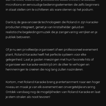
microfoons en eenvoudige bedieningselementen die zelfs beginners
in staat stellen om te schitteren als ware sterren op het podium.
Dankzij de geavanceerde technologieën die Roland in zijn karaoke-
producten integreert, geniet je van kristalhelder geluid en
realistische begeleidingsmuziek die je zangervaring verrijken en je
publiek betoveren.
Of je nu een privéfeestje organiseert of een professioneel evenement
plant, Roland Karaoke heeft het perfecte systeem voor elke
gelegenheid. Laat je gasten meezingen met hun favoriete hits of
organiseer een karaoke-wedstrijd om de sfeer te verhogen en
herinneringen te creëren die nog lang zullen nazinderen.
Kortom, met Roland Karaoke breng je entertainment naar een hoger
niveau en maak je van elk evenement een onvergetelijke ervaring.
Ontdek vandaag nog de mogelijkheden van Roland Karaoke en laat
je stem stralen als nooit tevoren!