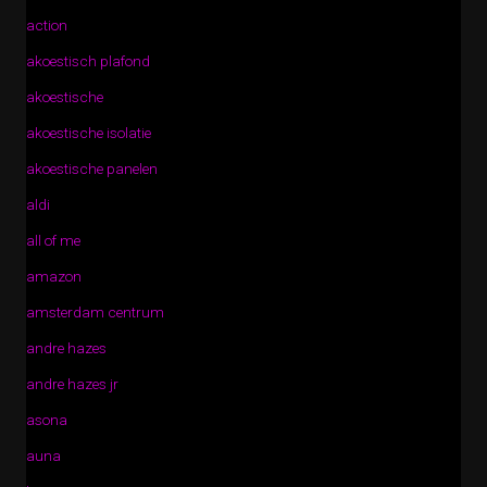
action
akoestisch plafond
akoestische
akoestische isolatie
akoestische panelen
aldi
all of me
amazon
amsterdam centrum
andre hazes
andre hazes jr
asona
auna