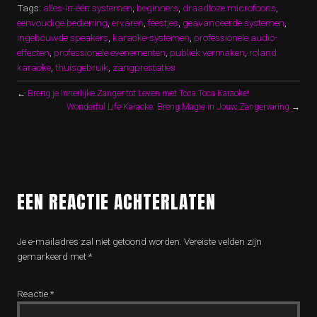
Tags:
alles-in-één systemen
,
beginners
,
draadloze microfoons
,
eenvoudige bediening
,
ervaren
,
feestjes
,
geavanceerde systemen
,
ingebouwde speakers
,
karaoke-systemen
,
professionele audio-
effecten
,
professionele evenementen
,
publiek vermaken
,
roland
karaoke
,
thuisgebruik
,
zangprestaties
←
Breng je Innerlijke Zanger tot Leven met Toca Toca Karaoke!
Wonderful Life Karaoke: Breng Magie in Jouw Zangervaring
→
EEN REACTIE ACHTERLATEN
Je e-mailadres zal niet getoond worden.
Vereiste velden zijn
gemarkeerd met
*
Reactie
*