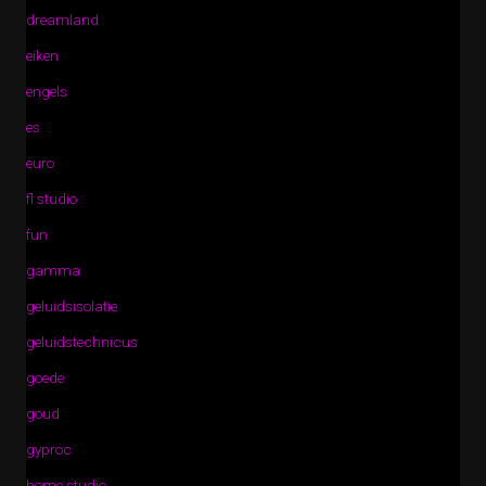
dreamland
eiken
engels
es
euro
fl studio
fun
gamma
geluidsisolatie
geluidstechnicus
goede
goud
gyproc
home studio