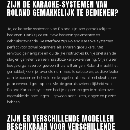
ZIJN DE KARAOKE-SYSTEMEN VAN
ROLAND GEMAKKELIJK TE BEDIENEN?
Ja, de karaoke-systemen van Roland zijn zeer gemakkelijk te
bedienen. Dankzij de intuïtieve bedieningselementen en
gebruikersvriendelijke interface zijn Roland Karaoke-systemen
perfect voor zowel beginners als ervaren gebruikers. Met
eenvoudige navigatie en duidelijke instructies kun je snel aan de
slag en genieten van een naadloze karaoke-ervaring. Of je nu een
feestje organiseert of gewoon thuis wilt zingen, Roland maakt het
gemakkelijk om je favoriete nummers te selecteren, audio-effecten
aan te passen en het volume te regelen, allemaal met slechts een
paar eenvoudige stappen. Met de gebruiksvriendelijkheid van
Roland Karaoke-systemen hoef je je geen zorgen te maken over
ingewikkelde instellingen – gewoon aansluiten, zingen en plezier
hebben!
ZIJN ER VERSCHILLENDE MODELLEN
BESCHIKBAAR VOOR VERSCHILLENDE