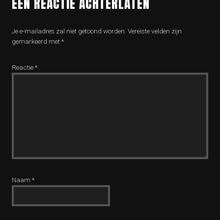
EEN REACTIE ACHTERLATEN
Je e-mailadres zal niet getoond worden.
Vereiste velden zijn
gemarkeerd met
*
Reactie
*
Naam
*