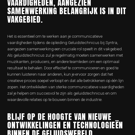
VAARDIGHEDEN, AANGEZIEN
SAMENWERKING BELANGRIJK IS IN DIT
VAKGEBIED.
Het is essentieel om te werken aan je communicatieve
vaardigheden tijdens de opleiding Geluidstechnicus bij Syntra,
aangezien samenwerking een cruciale rol speelt in dit vakgebied.
Als geluidstechnicus zul je regelmatig moeten samenwerken met
muzikanten, producers, en andere teamleden om een optimaal
resultaat te behalen. Door effectief te communiceren en goed te
kunnen luisteren naar anderen, kun je ervoor zorgen dat het
creatieve proces soepel verloopt en dat alle betrokkenen op één lijn
zopen. Het ontwikkelen van sterke communicatieve vaardigheden
zal je helpen om succesvol te zijn als geluidstechnicus en om
waardevolle relaties op te bouwen binnen de industrie.
BLIJF OP DE HOOGTE VAN NIEUWE
ONTWIKKELINGEN EN TECHNOLOGIEËN
BINNEN DE GELUIDSWERELD.