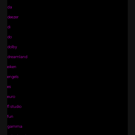
da
deezer
di
do
dolby
dreamland
eiken
engels
es
euro
fl studio
fun
gamma