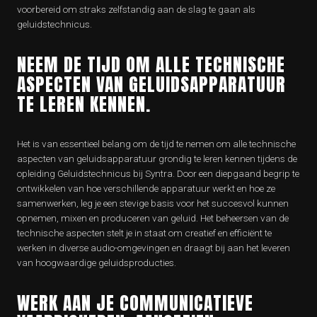
voorbereid om straks zelfstandig aan de slag te gaan als
geluidstechnicus.
NEEM DE TIJD OM ALLE TECHNISCHE
ASPECTEN VAN GELUIDSAPPARATUUR
TE LEREN KENNEN.
Het is van essentieel belang om de tijd te nemen om alle technische
aspecten van geluidsapparatuur grondig te leren kennen tijdens de
opleiding Geluidstechnicus bij Syntra. Door een diepgaand begrip te
ontwikkelen van hoe verschillende apparatuur werkt en hoe ze
samenwerken, leg je een stevige basis voor het succesvol kunnen
opnemen, mixen en produceren van geluid. Het beheersen van de
technische aspecten stelt je in staat om creatief en efficiënt te
werken in diverse audio-omgevingen en draagt bij aan het leveren
van hoogwaardige geluidsproducties.
WERK AAN JE COMMUNICATIEVE