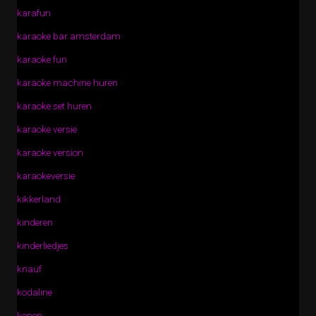
karafun
karaoke bar amsterdam
karaoke fun
karaoke machine huren
karaoke set huren
karaoke versie
karaoke version
karaokeversie
kikkerland
kinderen
kinderliedjes
knauf
kodaline
kopen