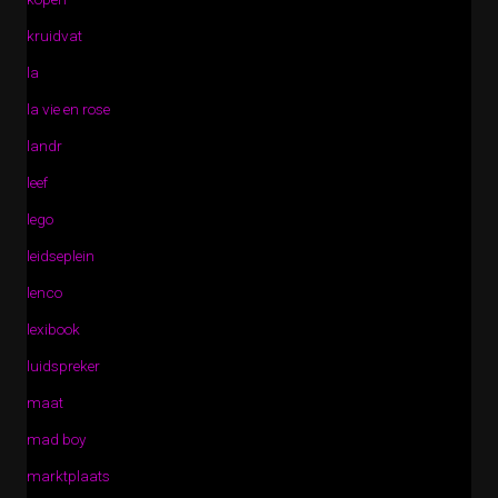
kruidvat
la
la vie en rose
landr
leef
lego
leidseplein
lenco
lexibook
luidspreker
maat
mad boy
marktplaats