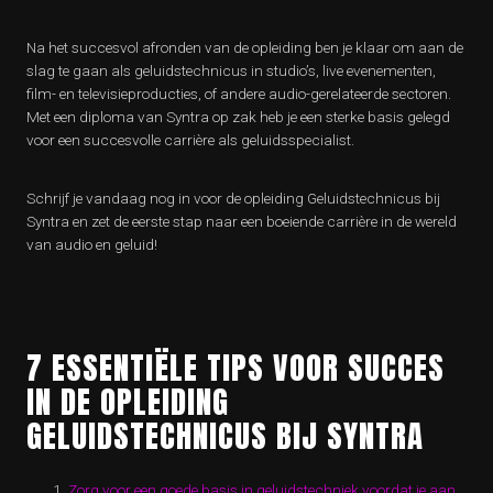
Na het succesvol afronden van de opleiding ben je klaar om aan de
slag te gaan als geluidstechnicus in studio’s, live evenementen,
film- en televisieproducties, of andere audio-gerelateerde sectoren.
Met een diploma van Syntra op zak heb je een sterke basis gelegd
voor een succesvolle carrière als geluidsspecialist.
Schrijf je vandaag nog in voor de opleiding Geluidstechnicus bij
Syntra en zet de eerste stap naar een boeiende carrière in de wereld
van audio en geluid!
7 ESSENTIËLE TIPS VOOR SUCCES
IN DE OPLEIDING
GELUIDSTECHNICUS BIJ SYNTRA
Zorg voor een goede basis in geluidstechniek voordat je aan