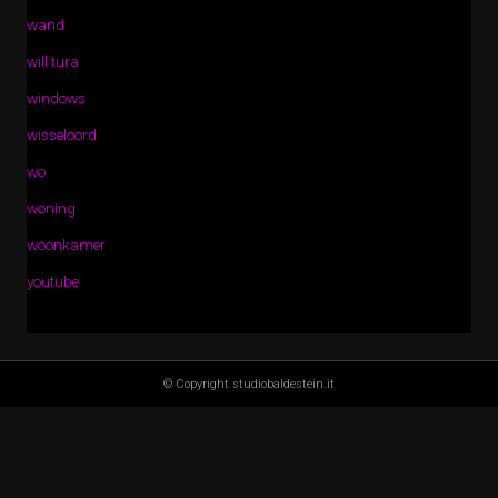
wand
will tura
windows
wisseloord
wo
woning
woonkamer
youtube
© Copyright studiobaldestein.it