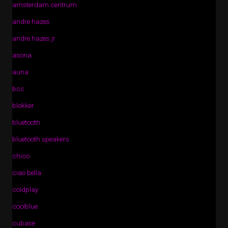
amsterdam centrum
andre hazes
andre hazes jr
asona
auna
bcc
blokker
bluetooth
bluetooth speakers
chico
ciao bella
coldplay
coolblue
cubase