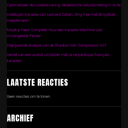
Optimaliseer de Luisterervaring: Akoestische Geluidsmeting in Actie
Hallelujah Karaoke van Leonard Cohen: Zing mee met dit tijdloze
meesterwerk!
Maak je Feest Compleet: Huur een Karaoke Machine voor
Onvergetelijk Plezier!
Diepgaande Analyse van de Shadow Hills Compressor VST
Geniet van een avond vol plezier met Je ne parle pas français
karaoke!
LAATSTE REACTIES
Geen reacties om te tonen.
ARCHIEF