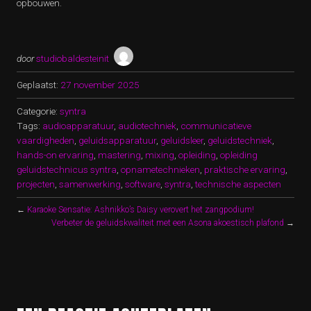
opbouwen.
door
studiobaldesteinit
Geplaatst:
27 november 2025
Categorie:
syntra
Tags:
audioapparatuur
,
audiotechniek
,
communicatieve
vaardigheden
,
geluidsapparatuur
,
geluidsleer
,
geluidstechniek
,
hands-on ervaring
,
mastering
,
mixing
,
opleiding
,
opleiding
geluidstechnicus syntra
,
opnametechnieken
,
praktische ervaring
,
projecten
,
samenwerking
,
software
,
syntra
,
technische aspecten
←
Karaoke Sensatie: Ashnikko’s Daisy verovert het zangpodium!
Verbeter de geluidskwaliteit met een Asona akoestisch plafond
→