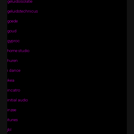
geluidsisolatie
geluidstechnicus
goede
goud
gyproc
home studio
huren
i dance
ikea
incatro
initial audio
inzee
itunes
jbl