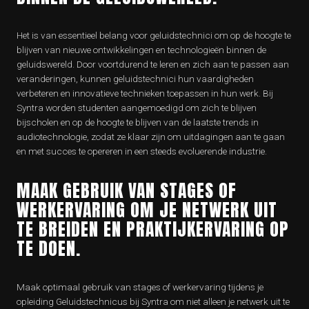
Het is van essentieel belang voor geluidstechnici om op de hoogte te
blijven van nieuwe ontwikkelingen en technologieën binnen de
geluidswereld. Door voortdurend te leren en zich aan te passen aan
veranderingen, kunnen geluidstechnici hun vaardigheden
verbeteren en innovatieve technieken toepassen in hun werk. Bij
Syntra worden studenten aangemoedigd om zich te blijven
bijscholen en op de hoogte te blijven van de laatste trends in
audiotechnologie, zodat ze klaar zijn om uitdagingen aan te gaan
en met succes te opereren in een steeds evoluerende industrie.
MAAK GEBRUIK VAN STAGES OF
WERKERVARING OM JE NETWERK UIT
TE BREIDEN EN PRAKTIJKERVARING OP
TE DOEN.
Maak optimaal gebruik van stages of werkervaring tijdens je
opleiding Geluidstechnicus bij Syntra om niet alleen je netwerk uit te