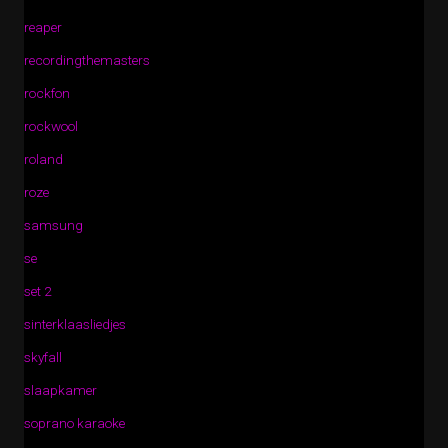
reaper
recordingthemasters
rockfon
rockwool
roland
roze
samsung
se
set 2
sinterklaasliedjes
skyfall
slaapkamer
soprano karaoke