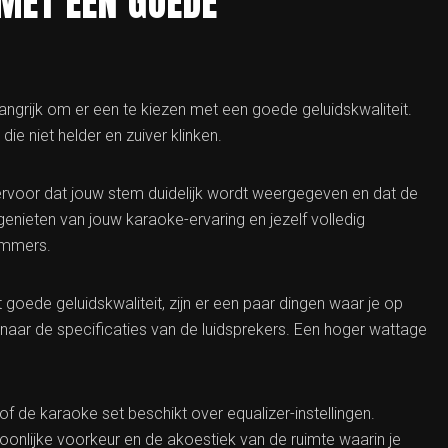
MET EEN GOEDE
langrijk om er een te kiezen met een goede geluidskwaliteit.
e niet helder en zuiver klinken.
ervoor dat jouw stem duidelijk wordt weergegeven en dat de
genieten van jouw karaoke-ervaring en jezelf volledig
ummers.
oede geluidskwaliteit, zijn er een paar dingen waar je op
en naar de specificaties van de luidsprekers. Een hoger wattage
f de karaoke set beschikt over equalizer-instellingen.
oonlijke voorkeur en de akoestiek van de ruimte waarin je