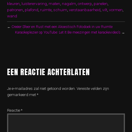
kleuren
,
luisterervaring
,
maten
,
nagalm
,
ontwerp
,
panelen
,
patronen
,
plafond
,
ruimte
,
schuim
,
verstaanbaarheid
,
vilt
,
vormen
,
wand
←
Creëer Sfeer en Rust met een Akoestisch Fotodoek in uw Ruimte
Karaokeplezier op YouTube: Let It Be meezingen met karaokevideo’s
→
EEN REACTIE ACHTERLATEN
Je e-mailadres zal niet getoond worden.
Vereiste velden zijn
gemarkeerd met
*
Reactie
*