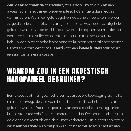
geluidsabsorberende materialen, zoals schuim of vilt, kan een
akoestisch hangpaneel ongewenste echo’s en geluidsreflecties
verminderen. Wanneer geluidsgolven de panelen bereiken, worden
ze geabsorbeerd in plaats van gereflecteerd, waardoor de algehele
geluidskwaliteit verbetert. Hierdoor wordt de nagalm verminderd en
wordt de ruimte stiller en comfortabeler om in te vertoeven. Met
behulp van akoestische hangpanelen kunnen verschillende soorten
ruimtes worden geoptimaliseerd voor een betere luisterervaring en
een aangenamere akoestiek.
WAAROM ZOU IK EEN AKOESTISCH
HANGPANEEL GEBRUIKEN?
Een akoestisch hangpaneel is een waardevolle toevoeging aan elke
ruimte vanwege de vele voordelen die het biedt op het gebied van
geluidskwaliteit. Door het gebruik van een akoestisch hangpaneel
kun je storende echo’s verminderen, geluidsreflecties absorberen en
de algehele akoestiek van de ruimte verbeteren. Dit leidt tot een betere
verstaanbaarheid van gesprekken, minder geluidsoverlast en een