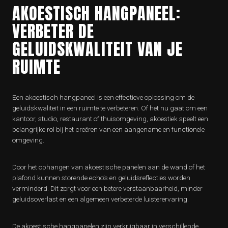
AKOESTISCH HANGPANEEL:
VERBETER DE
GELUIDSKWALITEIT VAN JE
RUIMTE
Een akoestisch hangpaneel is een effectieve oplossing om de
geluidskwaliteit in een ruimte te verbeteren. Of het nu gaat om een
kantoor, studio, restaurant of thuisomgeving, akoestiek speelt een
belangrijke rol bij het creëren van een aangename en functionele
omgeving.
Door het ophangen van akoestische panelen aan de wand of het
plafond kunnen storende echo’s en geluidsreflecties worden
verminderd. Dit zorgt voor een betere verstaanbaarheid, minder
geluidsoverlast en een algemeen verbeterde luisterervaring.
De akoestische hangpanelen zijn verkrijgbaar in verschillende