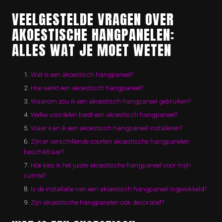
VEELGESTELDE VRAGEN OVER
AKOESTISCHE HANGPANELEN:
ALLES WAT JE MOET WETEN
Wat is een akoestisch hangpaneel?
Hoe werkt een akoestisch hangpaneel?
Waarom zou ik een akoestisch hangpaneel gebruiken?
Welke voordelen biedt een akoestisch hangpaneel?
Waar kan ik een akoestisch hangpaneel installeren?
Zijn er verschillende soorten akoestische hangpanelen
beschikbaar?
Hoe kies ik het juiste akoestische hangpaneel voor mijn
ruimte?
Is de installatie van een akoestisch hangpaneel ingewikkeld?
Zijn akoestische hangpanelen ook decoratief?