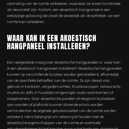
uitstraling van de ruimte verbeteren, waardoor ze zowel functioneel
als decoratief zijn. Kortom, een akoestisch hangpaneel is een
veelzijdige oplossing die zowel de akoestiek als de esthetiek van een
ruimte kan verbeteren.
WAAR KAN IK EEN AKOESTISCH
HANGPANEEL INSTALLEREN?
Een veelgestelde vraag over akoestische hangpanelen is: waar kan
ik een akoestisch hangpaneel installeren? Akoestische hangpanelen
kunnen op verschillende locaties worden geïnstalleerd, afhankelijk
van de specifieke behoeften van de ruimte. Ze zijn ideaal voor
gebruik in kantoren, vergaderruimtes, thuisbioscopen, restaurants,
studio’s en zelfs in huiselijke omgevingen zoals woonkamers of
slaapkamers. Door akoestische panelen strategisch te plaatsen
aan wanden of plafonds kunnen storende echo’s worden
verminderd en de algehele geluidskwaliteit van de ruimte worden
verbeterd. Het is belangrijk om rekening te houden met de
akoestische eigenschappen van de ruimte en eventuele
geluidsproblemen bij het bepalen waar je het beste een akoestisch