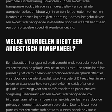
prettigere luisterervaring. Bovendien kunnen akoestische
hangpanelen ook bijdragen aan de esthetiek van de ruimte,
aangezien ze beschikbaar zijn in verschillende maten, vormen en
kleuren die passen bij de stijl en inrichting. Kortom, het gebruik van
een akoestisch hangpaneel is essentieel voor wie waarde hecht aan
een comfortabele en goed klinkende omgeving.
WELKE VOORDELEN BIEDT EEN
AKOESTISCH HANGPANEEL?
Een akoestisch hangpaneel biedt verschillende voordelen voor het
verbeteren van de geluidskwaliteit in een ruimte. Ten eerste helpt het
paneel bij het verminderen van storende echo’s en geluidsreflecties,
waardoor de algehele akoestiek wordt verbeterd. Dit resulteert in een
betere verstaanbaarheid van gesprekken, muziek of andere
geluiden, wat zorgt voor een comfortabelere en productievere
omgeving. Daarnaast kan een akoestisch hangpaneel ook
bijdragen aan het verminderen van geluidsoverlast, waardoor de
privacy en concentratie worden bevorderd. Door te kiezen voor
panelen met een esthetisch ontwerp kunnen ze ook de visuele