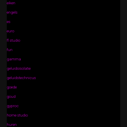
eiken
engels
es
euro
fl studio
fun
gamma
geluidsisolatie
geluidstechnicus
goede
goud
gyproc
home studio
huren