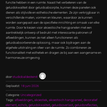
functie hebben in een ruimte. Naast het verbeteren van de
geluidskwaliteit door geluidsabsorptie, kunnen deze panelen ook
dienen als stijlvolle en esthetische elementen. Ze zijn verkrijgbaar in
verschillende maten, vormen en kleuren, waardoor ze kunnen
worden aangepast aan de specifieke inrichting en smaak van elke
ruimte. Door te kiezen voor akoestische hangpanelen met een
aantrekkelijk ontwerp of bedrukt met interessante patronen of
afbeeldingen, kunnen ze niet alleen functioneren als
geluidsabsorberende oplossing, maar ook bijdragen aan de
algehele uitstraling en sfeer van de ruimte. Zo combineren ze
functionaliteit met esthetiek en dragen ze bij aan een aangename en
harmonieuze omgeving.
door
studiobaldesteinit
Geplaatst:
18 juni 2026
Categorie:
Uncategorized
Tags:
afbeeldingen
,
akoestiek
,
akoestisch hangpaneel
,
decoratief
element
,
echo's
,
geluidskwaliteit
,
geluidsoverlast
,
geluidsreflecties
,