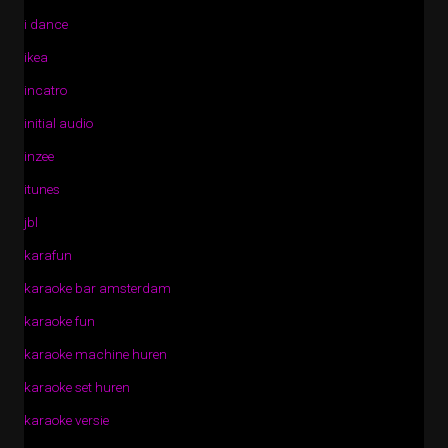
i dance
ikea
incatro
initial audio
inzee
itunes
jbl
karafun
karaoke bar amsterdam
karaoke fun
karaoke machine huren
karaoke set huren
karaoke versie