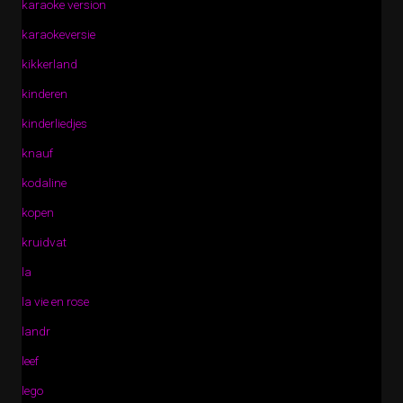
karaoke version
karaokeversie
kikkerland
kinderen
kinderliedjes
knauf
kodaline
kopen
kruidvat
la
la vie en rose
landr
leef
lego