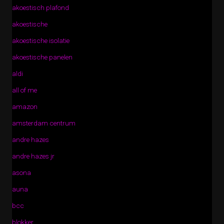
akoestisch plafond
akoestische
akoestische isolatie
akoestische panelen
aldi
all of me
amazon
amsterdam centrum
andre hazes
andre hazes jr
asona
auna
bcc
blokker