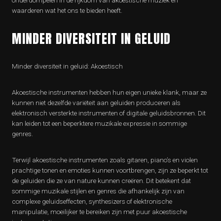
onderdompelen in de rijkdom van akoestische muziek en
waarderen wat het ons te bieden heeft.
MINDER DIVERSITEIT IN GELUID
Minder diversiteit in geluid: Akoestisch
Akoestische instrumenten hebben hun eigen unieke klank, maar ze
kunnen niet dezelfde variëteit aan geluiden produceren als
elektronisch versterkte instrumenten of digitale geluidsbronnen. Dit
kan leiden tot een beperktere muzikale expressie in sommige
genres.
Terwijl akoestische instrumenten zoals gitaren, piano’s en violen
prachtige tonen en emoties kunnen voortbrengen, zijn ze beperkt tot
de geluiden die ze van nature kunnen creëren. Dit betekent dat
sommige muzikale stijlen en genres die afhankelijk zijn van
complexe geluidseffecten, synthesizers of elektronische
manipulatie, moeilijker te bereiken zijn met puur akoestische