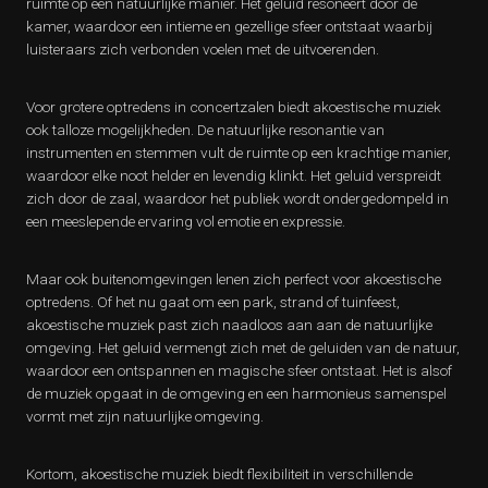
ruimte op een natuurlijke manier. Het geluid resoneert door de
kamer, waardoor een intieme en gezellige sfeer ontstaat waarbij
luisteraars zich verbonden voelen met de uitvoerenden.
Voor grotere optredens in concertzalen biedt akoestische muziek
ook talloze mogelijkheden. De natuurlijke resonantie van
instrumenten en stemmen vult de ruimte op een krachtige manier,
waardoor elke noot helder en levendig klinkt. Het geluid verspreidt
zich door de zaal, waardoor het publiek wordt ondergedompeld in
een meeslepende ervaring vol emotie en expressie.
Maar ook buitenomgevingen lenen zich perfect voor akoestische
optredens. Of het nu gaat om een park, strand of tuinfeest,
akoestische muziek past zich naadloos aan aan de natuurlijke
omgeving. Het geluid vermengt zich met de geluiden van de natuur,
waardoor een ontspannen en magische sfeer ontstaat. Het is alsof
de muziek opgaat in de omgeving en een harmonieus samenspel
vormt met zijn natuurlijke omgeving.
Kortom, akoestische muziek biedt flexibiliteit in verschillende