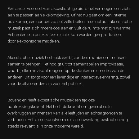
Een ander voordeel van akoestisch geluid is het vermogen om zich
aan te passen aan elke omgeving. Of het nu gaat om een intieme
huiskamer, een concertzaal of zelfs buiten in de natuur, akoestische
muziek past zich moeiteloos aan en vult de ruimte met zijn warmte.
Het creëert een unieke sfeer die niet kan worden gereproduceerd
door elektronische middelen.
Akoestische muziek heeft ook een bijzondere manier om mensen
samen te brengen. Het nodigt uit tot samenspel en improvisatie,
waarbij elke muzikant reageert op de klanken en emoties van de
anderen. Dit zorgt voor een levendige en interactieve ervaring, zowel
voor de uitvoerenden als voor het publiek.
Bovendien heeft akoestische muziek een tijdloze
aantrekkingskracht. Het heeft de kracht om generaties te
overbruggen en mensen van alle leeftijden en achtergronden te
verbinden. Het is een kunstvorm die al eeuwenlang bestaat en nog
steeds relevant is in onze moderne wereld.