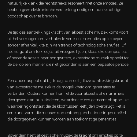
natuurlijke klank die rechtstreeks resoneert met onze emoties. Ze
hebben geen elektronische versterking nodig om hun krachtige
boodschap over te brengen.
De tijdloze aantrekkingskracht van akoestische muziek komt voort
uit het vermogen om verhalen te vertellen en emoties op te roepen
zonder afhankelijk te zijn van trends of technologische snufjes. Of
het nu gaat om folkliedjes uit vroegere tijden, klassieke composities
of hedendaagse singer-songwriters, akoestische muziek spreekt tot
de ziel op een manier die niet gebonden is aan een bepaalde periode.
Een ander aspect dat bijdraagt aan de tijdloze aantrekkingskracht
van akoestische muziek is de mogelijkheid om generaties te
verbinden. Ouders kunnen hun liefde voor akoestische nummers
doorgeven aan hun kinderen, waardoor er een gemeenschappelijke
waardering ontstaat die de kloof tussen leeftijden overbrugt. Het is
een kunstvorm die mensen samenbrengt en herinneringen creëert
die doorgegeven kunnen worden aan toekomstige generaties.
Bovendien heeft akoestische muziek de kracht om emoties op te