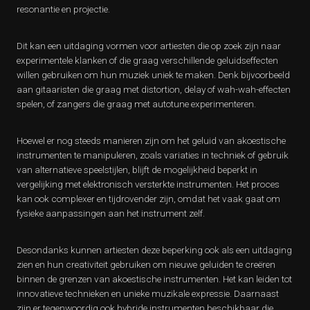
resonantie en projectie.
Dit kan een uitdaging vormen voor artiesten die op zoek zijn naar
experimentele klanken of die graag verschillende geluidseffecten
willen gebruiken om hun muziek uniek te maken. Denk bijvoorbeeld
aan gitaaristen die graag met distortion, delay of wah-wah-effecten
spelen, of zangers die graag met autotune experimenteren.
Hoewel er nog steeds manieren zijn om het geluid van akoestische
instrumenten te manipuleren, zoals variaties in techniek of gebruik
van alternatieve speelstijlen, blijft de mogelijkheid beperkt in
vergelijking met elektronisch versterkte instrumenten. Het proces
kan ook complexer en tijdrovender zijn, omdat het vaak gaat om
fysieke aanpassingen aan het instrument zelf.
Desondanks kunnen artiesten deze beperking ook als een uitdaging
zien en hun creativiteit gebruiken om nieuwe geluiden te creëren
binnen de grenzen van akoestische instrumenten. Het kan leiden tot
innovatieve technieken en unieke muzikale expressie. Daarnaast
zijn er tegenwoordig ook hybride instrumenten beschikbaar die