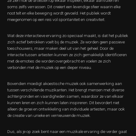
Ze zien hoe de artiesten op elkaar inspelen, elkaar aanvullen en
soms zelfs verrassen. Dit creëert een levendige sfeer waarin elke
noot telt en elke beweging wordt gevoeld. Het publiek wordt
meegenomen op een reis vol spontaniteit en creativiteit.
Wat deze interactieve ervaring zo speciaal maakt, is dat het publiek
zich actief betrokken voelt bij de muziek. Ze worden geen passieve
toeschouwers, maar maken deel uit van het geheel. Door de
interactie tussen artiesten kunnen ze zich gemakkelijk identificeren
met de emoties die worden overgebracht en voelen ze zich
verbonden met de muziek op een dieper niveau.
Bovendien moedigt akoestische muziek ook samenwerking aan
tussen verschillende muzikanten. Het brengt mensen met diverse
achtergronden en vaardigheden samen, waardoor ze van elkaar
kunnen leren en zich kunnen laten inspireren. Dit bevordert niet
alleen de groei en ontwikkeling van individuele artiesten, maar ook
de creatie van unieke en vernieuwende muziek.
Dus, als je op zoek bent naar een muzikale ervaring die verder gaat