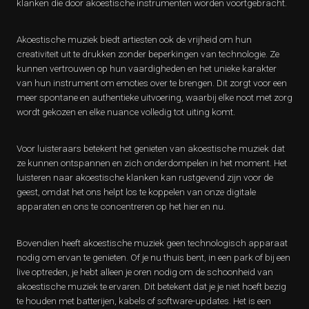
klanken die door akoestische instrumenten worden voortgebracht.
Akoestische muziek biedt artiesten ook de vrijheid om hun
creativiteit uit te drukken zonder beperkingen van technologie. Ze
kunnen vertrouwen op hun vaardigheden en het unieke karakter
van hun instrument om emoties over te brengen. Dit zorgt voor een
meer spontane en authentieke uitvoering, waarbij elke noot met zorg
wordt gekozen en elke nuance volledig tot uiting komt.
Voor luisteraars betekent het genieten van akoestische muziek dat
ze kunnen ontspannen en zich onderdompelen in het moment. Het
luisteren naar akoestische klanken kan rustgevend zijn voor de
geest, omdat het ons helpt los te koppelen van onze digitale
apparaten en ons te concentreren op het hier en nu.
Bovendien heeft akoestische muziek geen technologisch apparaat
nodig om ervan te genieten. Of je nu thuis bent, in een park of bij een
live optreden, je hebt alleen je oren nodig om de schoonheid van
akoestische muziek te ervaren. Dit betekent dat je je niet hoeft bezig
te houden met batterijen, kabels of software-updates. Het is een