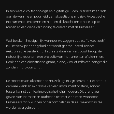
In een wereld vol technologie en digitale geluiden, is er iets magisch
aan de warmte en puurheid van akoestische muziek. Akoestische
instrumenten en stemmen hebben de kracht om emoties op te
roepen en een diepe verbinding te creëren met de luisteraar.
Wat betekent het eigenlijk wanneer we zeggen dat iets “akoestisch”
is? Het verwijst naar geluid dat wordt geproduceerd zonder
elektronische versterking. In plaats daarvan vertrouwt het op de
natuurlijke resonantie en projectie van instrumenten of stemmen.
Denk aan een akoestische gitaar, piano, viool of zelfs een zanger die
zonder microfoon zingt.
De essentie van akoestische muziek ligt in zijn eenvoud. Het onthult
de ware klank en expressie van een instrument of stem, zonder
tussenkomst van technologische hulpmiddelen. Dit brengt een
gevoel van intimiteit en authenticiteit met zich mee, waardoor
luisteraars zich kunnen onderdompelen in de rauwe emoties die
worden overgebracht.