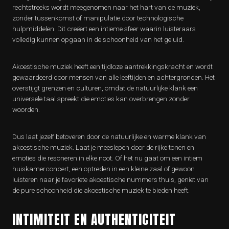
rechtstreeks wordt meegenomen naar het hart van de muziek,
zonder tussenkomst of manipulatie door technologische
hulpmiddelen. Dit creëert een intieme sfeer waarin luisteraars
volledig kunnen opgaan in de schoonheid van het geluid.
Akoestische muziek heeft een tijdloze aantrekkingskracht en wordt
gewaardeerd door mensen van alle leeftijden en achtergronden. Het
overstijgt grenzen en culturen, omdat de natuurlijke klank een
universele taal spreekt die emoties kan overbrengen zonder
woorden.
Dus laat jezelf betoveren door de natuurlijke en warme klank van
akoestische muziek. Laat je meeslepen door de rijke tonen en
emoties die resoneren in elke noot. Of het nu gaat om een intiem
huiskamerconcert, een optreden in een kleine zaal of gewoon
luisteren naar je favoriete akoestische nummers thuis, geniet van
de pure schoonheid die akoestische muziek te bieden heeft.
INTIMITEIT EN AUTHENTICITEIT