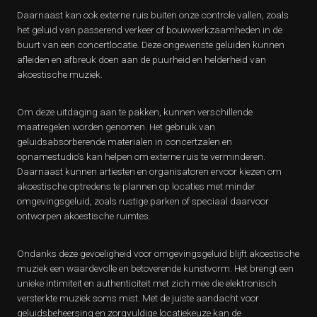
Daarnaast kan ook externe ruis buiten onze controle vallen, zoals
het geluid van passerend verkeer of bouwwerkzaamheden in de
buurt van een concertlocatie. Deze ongewenste geluiden kunnen
afleiden en afbreuk doen aan de puurheid en helderheid van
akoestische muziek.
Om deze uitdaging aan te pakken, kunnen verschillende
maatregelen worden genomen. Het gebruik van
geluidsabsorberende materialen in concertzalen en
opnamestudio’s kan helpen om externe ruis te verminderen.
Daarnaast kunnen artiesten en organisatoren ervoor kiezen om
akoestische optredens te plannen op locaties met minder
omgevingsgeluid, zoals rustige parken of speciaal daarvoor
ontworpen akoestische ruimtes.
Ondanks deze gevoeligheid voor omgevingsgeluid blijft akoestische
muziek een waardevolle en betoverende kunstvorm. Het brengt een
unieke intimiteit en authenticiteit met zich mee die elektronisch
versterkte muziek soms mist. Met de juiste aandacht voor
geluidsbeheersing en zorgvuldige locatiekeuze kan de