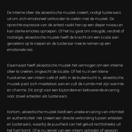
De intieme sfeer die akoestische muziek creëert, nodigt luisteraars
uit om zich emotioneel verbonden te voelen met de muziek. De
oprechte expressie van de artiest raakt hen op een dieper niveau en
kan sterke emoties oproepen. Of het nu gaat om vreugde, verdriet of
nostalgie, akoestische muziek heeft de kracht om een scala aan
gevoelens op te roepen en de luisteraar mee te nemen op een
emotionele reis.
Daarnaast heeft akoestische muziek het vermogen om een intieme
sfeer te creëren, ongeacht de locatie. Of het nu in een kleine
huiskamer, een intiem café of zelfs in de buitenlucht is, akoestische
muziek past zich moeiteloos aan en vult de ruimte met zijn warmte
en charme. Dit zorgt voor een bijzondere en betoverende ervaring
voor zowel artiesten als luisteraars.
Kortom, akoestische muziek biedt een unieke ervaring van intimiteit
en authenticiteit. Het creëert een directe verbinding tussen artiesten
en luisteraars, waarbij de puurheid van het geluid rechtstreeks uit
het hart komt. Of je nu geniet van een intiem optreden of gewoon