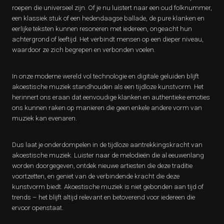
roepen die universeel zijn. Of je nu luistert naar een oud folknummer,
een klassiek stuk of een hedendaagse ballade, de pure klanken en
eerlijke teksten kunnen resoneren met iedereen, ongeacht hun
achtergrond of leeftijd. Het verbindt mensen op een dieper niveau,
waardoor ze zich begrepen en verbonden voelen.
In onze moderne wereld vol technologie en digitale geluiden blijft
akoestische muziek standhouden als een tijdloze kunstvorm. Het
herinnert ons eraan dat eenvoudige klanken en authentieke emoties
ons kunnen raken op manieren die geen enkele andere vorm van
muziek kan evenaren.
Dus laat je onderdompelen in de tijdloze aantrekkingskracht van
akoestische muziek. Luister naar de melodieën die al eeuwenlang
worden doorgegeven, ontdek nieuwe artiesten die deze traditie
voortzetten, en geniet van de verbindende kracht die deze
kunstvorm biedt. Akoestische muziek is niet gebonden aan tijd of
trends – het blijft altijd relevant en betoverend voor iedereen die
ervoor openstaat.