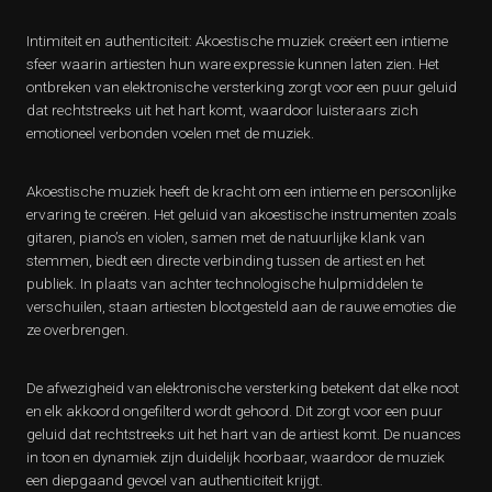
Intimiteit en authenticiteit: Akoestische muziek creëert een intieme
sfeer waarin artiesten hun ware expressie kunnen laten zien. Het
ontbreken van elektronische versterking zorgt voor een puur geluid
dat rechtstreeks uit het hart komt, waardoor luisteraars zich
emotioneel verbonden voelen met de muziek.
Akoestische muziek heeft de kracht om een intieme en persoonlijke
ervaring te creëren. Het geluid van akoestische instrumenten zoals
gitaren, piano’s en violen, samen met de natuurlijke klank van
stemmen, biedt een directe verbinding tussen de artiest en het
publiek. In plaats van achter technologische hulpmiddelen te
verschuilen, staan artiesten blootgesteld aan de rauwe emoties die
ze overbrengen.
De afwezigheid van elektronische versterking betekent dat elke noot
en elk akkoord ongefilterd wordt gehoord. Dit zorgt voor een puur
geluid dat rechtstreeks uit het hart van de artiest komt. De nuances
in toon en dynamiek zijn duidelijk hoorbaar, waardoor de muziek
een diepgaand gevoel van authenticiteit krijgt.