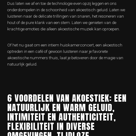
Dus laten we af en toe de technologie even opzij leggen en ons
onderdompelen in de schoonheid van akoestisch geluid. Laten we
luisteren naar de delicate trillingen van snaren, het resoneren van
hout of de pure klank van een stem. Laten we genieten van de
krachtige emoties die alleen akoestische muziek kan oproepen.
Of het nu gaat om een intiem huiskamerconcert, een akoestisch
optreden in een café of gewoon luisteren naar je favoriete
akoestische nummers thuis, laat je betoveren door de magie van
natuurlijk geluid.
6 VOORDELEN VAN AKOESTIEK: EEN
NATUURLIJK EN WARM GELUID,
INTIMITEIT EN AUTHENTICITEIT,
FLEXIBILITEIT IN DIVERSE
OMGEVINGEN, TIJDLOZE