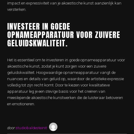
impact en expressiviteit van je akoestische kunst aanzienlijk kan
versterken.
INVESTEER IN GOEDE
OPNAMEAPPARATUUR VOOR ZUIVERE
GELUIDSKWALITEIT.
Het is essentieel om te investeren in goede opnameapparatuur voor
akoestische kunst, zodat je kunt zorgen voor een zuivere
geluidskwaliteit. Hoogwaardige opnameapparatuur vangt de
nuances en details van geluid op, waardoor de artistieke expressie
volledig tot zijn recht komt. Door te kiezen voor kwalitatieve
apparatuur leg je een stevige basis voor het creëren van
meeslepende akoestische kunstwerken die de luisteraar betoveren
en emotioneren.
door
studiobaldesteinit