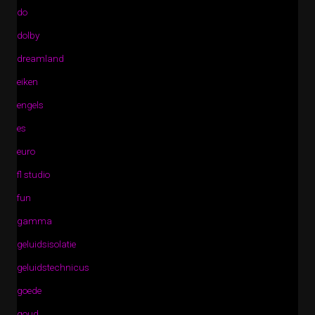
do
dolby
dreamland
eiken
engels
es
euro
fl studio
fun
gamma
geluidsisolatie
geluidstechnicus
goede
goud