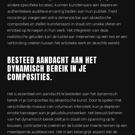
andere specifieke locaties, kunnen kunstenaars een diepere en
authentiekere auditieve ervaring bieden aan hun publiek. Field
recordings voegen een extra dimensie toe aan akoestische
composities en stellen kunstenaars in staat om unieke sferen en
emoties op te roepen in hun werk. Het integreren van deze
realistische geluiden kan de luisteraar meenemen op een reis en een
verbinding creëren tussen het artistieke werk en de echte wereld.
BESTEED AANDACHT AAN HET
DYNAMISCH BEREIK IN JE
COMPOSITIES.
Het is essentieel om aandacht te besteden aan het dynamisch
bereik in je composities bij akoestische kunst. Door te spelen met
verschillende niveaus van volume en intensiteit, kun je diepte en
emotie toevoegen aan je geluidskunstwerken. Het bewust beheren
van het dynamisch bereik stelt je in staat om spanning op te
bouwen, contrasten te creëren en de luisteraar mee te nemen op een
meeslepende auditieve reis. Het is een belangrijk aspect dat de