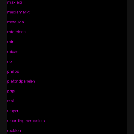
maxiaxi
mediamarkt
metallica
microfoon
mini
mixen
no
philips
plafondpanelen
prijs
real
reaper
recordingthemasters
rockfon