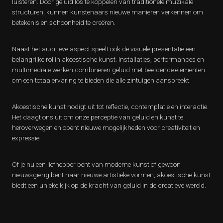
luisteren. Door geluid los te koppelen van traditionele muzikale
structuren, kunnen kunstenaars nieuwe manieren verkennen om
betekenis en schoonheid te creëren.
Naast het auditieve aspect speelt ook de visuele presentatie een
belangrijke rol in akoestische kunst. Installaties, performances en
multimediale werken combineren geluid met beeldende elementen
om een totaalervaring te bieden die alle zintuigen aanspreekt.
Akoestische kunst nodigt uit tot reflectie, contemplatie en interactie.
Het daagt ons uit om onze perceptie van geluid en kunst te
heroverwegen en opent nieuwe mogelijkheden voor creativiteit en
expressie.
Of je nu een liefhebber bent van moderne kunst of gewoon
nieuwsgierig bent naar nieuwe artistieke vormen, akoestische kunst
biedt een unieke kijk op de kracht van geluid in de creatieve wereld.