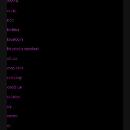
asona
auna
bcc
blokker
bluetooth
bluetooth speakers
chico
ciao bella
coldplay
coolblue
cubase
da
deezer
di