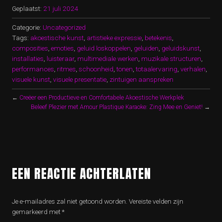
Geplaatst:
21 juli 2024
Categorie:
Uncategorized
Tags:
akoestische kunst
,
artistieke expressie
,
betekenis
,
composities
,
emoties
,
geluid loskoppelen
,
geluiden
,
geluidskunst
,
installaties
,
luisteraar
,
multimediale werken
,
muzikale structuren
,
performances
,
ritmes
,
schoonheid
,
tonen
,
totaalervaring
,
verhalen
,
visuele kunst
,
visuele presentatie
,
zintuigen aanspreken
←
Creëer een Productieve en Comfortabele Akoestische Werkplek
Beleef Plezier met Amour Plastique Karaoke: Zing Mee en Geniet!
→
EEN REACTIE ACHTERLATEN
Je e-mailadres zal niet getoond worden.
Vereiste velden zijn
gemarkeerd met
*