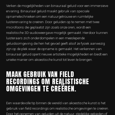
Verken de mogelijkheden van binauraal geluid voor een immersieve
ervaring. Binauraal geluid maakt gebruik van speciale
opnametechnieken om een natuurgetrouwe en ruimtelijke
luisterervaring te creëren. Door geluiden op te nemen met twee
microfoons die geplaatst zijn zoals onze oren, wordt een
realistische 3D-audioweergave mogelijk gemaakt. Hierdoor kunnen
luisteraars zich onderdompelen in een meeslepende
geluidsomgeving die hen het gevoel geeft alsof ze fysiek aanwezig
zijn op de plek waar de opname is gemaakt. Het verkennen van
binauraal geluid opent nieuwe artistieke mogelijkheden en biedt een
unieke manier om akoestische kunst tot leven te brengen.
MAAK GEBRUIK VAN FIELD
RECORDINGS OM REALISTISCHE
OMGEVINGEN TE CREËREN.
Een waardevolle tip binnen de wereld van akoestische kunst is het
gebruik van field recordings om realistische omgevingen te creëren.
Door het opnemen van geluiden uit de natuur, stedelijke gebieden of