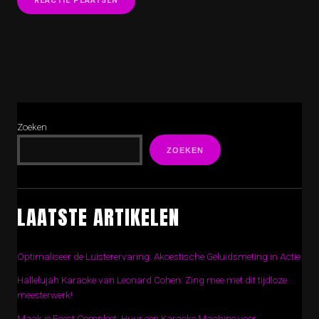
Zoeken
ZOEKEN
LAATSTE ARTIKELEN
Optimaliseer de Luisterervaring: Akoestische Geluidsmeting in Actie
Hallelujah Karaoke van Leonard Cohen: Zing mee met dit tijdloze
meesterwerk!
Maak je Feest Compleet: Huur een Karaoke Machine voor