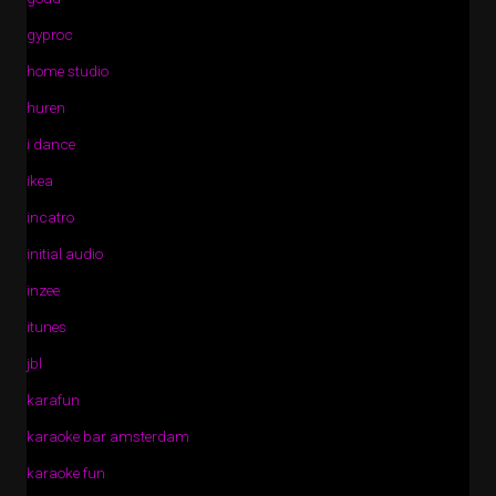
gyproc
home studio
huren
i dance
ikea
incatro
initial audio
inzee
itunes
jbl
karafun
karaoke bar amsterdam
karaoke fun