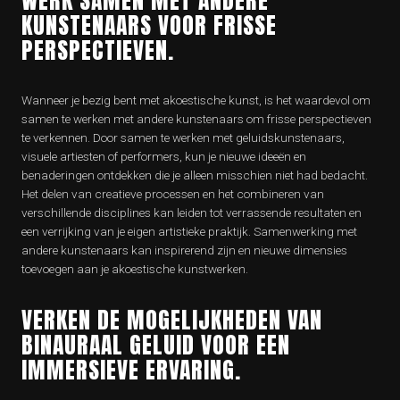
WERK SAMEN MET ANDERE
KUNSTENAARS VOOR FRISSE
PERSPECTIEVEN.
Wanneer je bezig bent met akoestische kunst, is het waardevol om
samen te werken met andere kunstenaars om frisse perspectieven
te verkennen. Door samen te werken met geluidskunstenaars,
visuele artiesten of performers, kun je nieuwe ideeën en
benaderingen ontdekken die je alleen misschien niet had bedacht.
Het delen van creatieve processen en het combineren van
verschillende disciplines kan leiden tot verrassende resultaten en
een verrijking van je eigen artistieke praktijk. Samenwerking met
andere kunstenaars kan inspirerend zijn en nieuwe dimensies
toevoegen aan je akoestische kunstwerken.
VERKEN DE MOGELIJKHEDEN VAN
BINAURAAL GELUID VOOR EEN
IMMERSIEVE ERVARING.