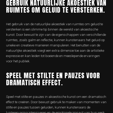
GEBRUIK NATUURLIJKE AKOESTIEK VAN
RUIMTES OM GELUID TE VERSTERKEN.
Het gebruik van de natuurlijke akoestiek van ruimtes om geluid te
versterken is een slimme tip binnen de wereld van akoestische
kunst. Door bewust te zijn van de eigenschappen van verschillende
ruimtes, zoals galm en reflectie, kunnen kunstenaars het geluid op
unieke en creatieve manieren manipuleren. Het benutten van de
natuurlijke akoestiek voegt een extra dimensie toe aan de artistieke
expressie en kan leiden tot boeiende en meeslepende ervaringen
voor het publiek.
SPEEL MET STILTE EN PAUZES VOOR
DRAMATISCH EFFECT.
Speel met stilte en pauzes in akoestische kunst om een dramatisch
effect te creëren. Door bewust gebruik te maken van momenten van
stilte en pauzes tussen geluiden, kunnen kunstenaars de
luisterervaring intensiveren en de emotionele impact van hun werk