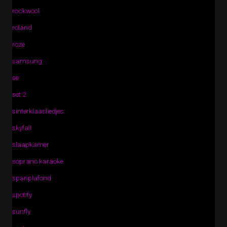
rockwool
roland
roze
samsung
se
set 2
sinterklaasliedjes
skyfall
slaapkamer
soprano karaoke
spanplafond
spotify
sunfly