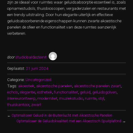
zijn ze ideaal voor ruimtes waar geluidsabsorptie essentieel is, zoals
opnamestudio’s, thuisbioscopen, vergaderzalen en restaurants met
een trendy uitstraling. Door hun elegante uiterlijk en effectieve
geluidsabsorberende eigenschappen kunnen zwarte akoestische
panelen de sfeer en functionaliteit van deze ruimtes aanzienlijk
verbeteren.
door
studiobaldesteinit
Geplaatst:
21 juni 2024
Categorie:
Uncategorized
Tags:
akoestiek
,
akoestische panelen
,
akoestische panelen zwart
,
echo's
,
elegantie
,
esthetiek
,
functionaliteit
,
geluid
,
geluidsgolven
,
interieurontwerp
,
moderniteit
,
muziekstudio
,
ruimte
,
stijl
,
thuiskantoor
,
zwart
←
Optimaliseer Geluid in de Buitenlucht met Akoestische Panelen
Optimaliseer de Geluidskwaliteit met een Akoestisch Spuitplafond
→