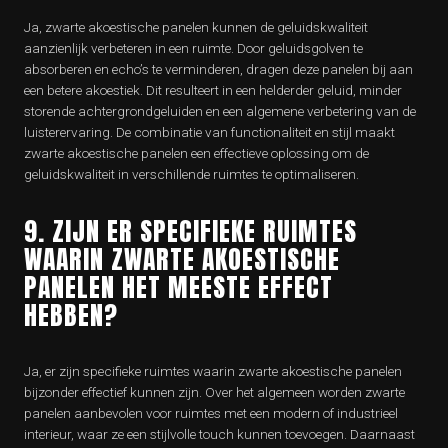
Ja, zwarte akoestische panelen kunnen de geluidskwaliteit
aanzienlijk verbeteren in een ruimte. Door geluidsgolven te
absorberen en echo’s te verminderen, dragen deze panelen bij aan
een betere akoestiek. Dit resulteert in een helderder geluid, minder
storende achtergrondgeluiden en een algemene verbetering van de
luisterervaring. De combinatie van functionaliteit en stijl maakt
zwarte akoestische panelen een effectieve oplossing om de
geluidskwaliteit in verschillende ruimtes te optimaliseren.
9. ZIJN ER SPECIFIEKE RUIMTES
WAARIN ZWARTE AKOESTISCHE
PANELEN HET MEESTE EFFECT
HEBBEN?
Ja, er zijn specifieke ruimtes waarin zwarte akoestische panelen
bijzonder effectief kunnen zijn. Over het algemeen worden zwarte
panelen aanbevolen voor ruimtes met een modern of industrieel
interieur, waar ze een stijlvolle touch kunnen toevoegen. Daarnaast