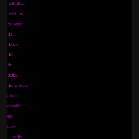
coldplay
coolblue
cubase
da
deezer
di
do
dolby
dreamland
eiken
engels
es
euro
fl studio