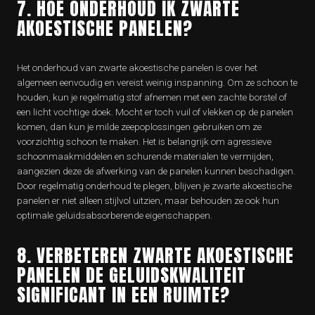
7. HOE ONDERHOUD IK ZWARTE
AKOESTISCHE PANELEN?
Het onderhoud van zwarte akoestische panelen is over het
algemeen eenvoudig en vereist weinig inspanning. Om ze schoon te
houden, kun je regelmatig stof afnemen met een zachte borstel of
een licht vochtige doek. Mocht er toch vuil of vlekken op de panelen
komen, dan kun je milde zeepoplossingen gebruiken om ze
voorzichtig schoon te maken. Het is belangrijk om agressieve
schoonmaakmiddelen en schurende materialen te vermijden,
aangezien deze de afwerking van de panelen kunnen beschadigen.
Door regelmatig onderhoud te plegen, blijven je zwarte akoestische
panelen er niet alleen stijlvol uitzien, maar behouden ze ook hun
optimale geluidsabsorberende eigenschappen.
8. VERBETEREN ZWARTE AKOESTISCHE
PANELEN DE GELUIDSKWALITEIT
SIGNIFICANT IN EEN RUIMTE?