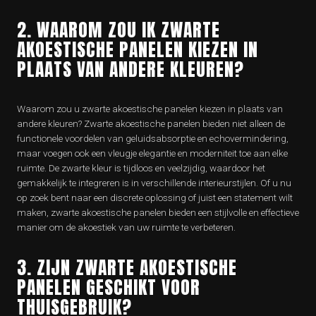
2. WAAROM ZOU IK ZWARTE
AKOESTISCHE PANELEN KIEZEN IN
PLAATS VAN ANDERE KLEUREN?
Waarom zou u zwarte akoestische panelen kiezen in plaats van
andere kleuren? Zwarte akoestische panelen bieden niet alleen de
functionele voordelen van geluidsabsorptie en echovermindering,
maar voegen ook een vleugje elegantie en moderniteit toe aan elke
ruimte. De zwarte kleur is tijdloos en veelzijdig, waardoor het
gemakkelijk te integreren is in verschillende interieurstijlen. Of u nu
op zoek bent naar een discrete oplossing of juist een statement wilt
maken, zwarte akoestische panelen bieden een stijlvolle en effectieve
manier om de akoestiek van uw ruimte te verbeteren.
3. ZIJN ZWARTE AKOESTISCHE
PANELEN GESCHIKT VOOR
THUISGEBRUIK?