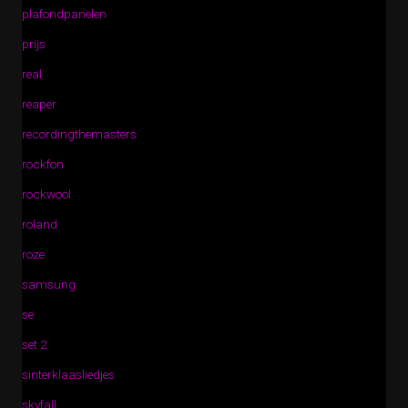
plafondpanelen
prijs
real
reaper
recordingthemasters
rockfon
rockwool
roland
roze
samsung
se
set 2
sinterklaasliedjes
skyfall