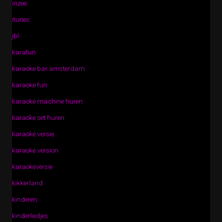
inzee
itunes
jbl
karafun
karaoke bar amsterdam
karaoke fun
karaoke machine huren
karaoke set huren
karaoke versie
karaoke version
karaokeversie
kikkerland
kinderen
kinderliedjes