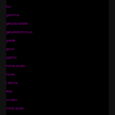
fun
gamma
geluidsisolatie
geluidstechnicus
goede
goud
gyproc
home studio
huren
i dance
ikea
incatro
initial audio