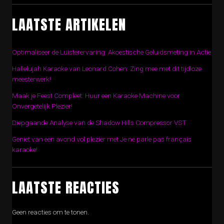
LAATSTE ARTIKELEN
Optimaliseer de Luisterervaring: Akoestische Geluidsmeting in Actie
Hallelujah Karaoke van Leonard Cohen: Zing mee met dit tijdloze
meesterwerk!
Maak je Feest Compleet: Huur een Karaoke Machine voor
Onvergetelijk Plezier!
Diepgaande Analyse van de Shadow Hills Compressor VST
Geniet van een avond vol plezier met Je ne parle pas français
karaoke!
LAATSTE REACTIES
Geen reacties om te tonen.