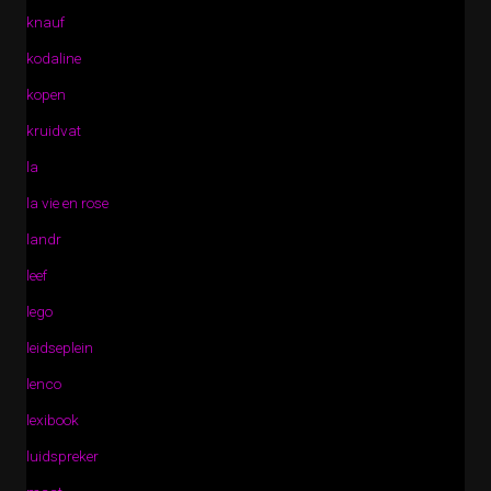
knauf
kodaline
kopen
kruidvat
la
la vie en rose
landr
leef
lego
leidseplein
lenco
lexibook
luidspreker