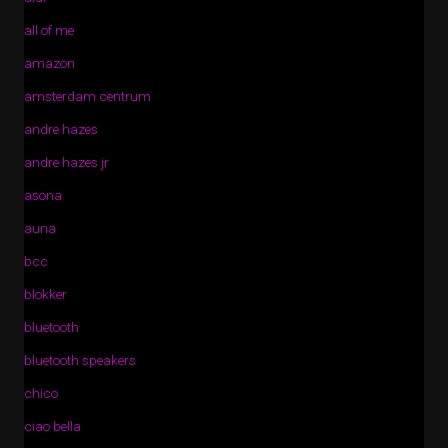
all of me
amazon
amsterdam centrum
andre hazes
andre hazes jr
asona
auna
bcc
blokker
bluetooth
bluetooth speakers
chico
ciao bella