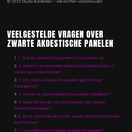
© 2023 Studio Baldestein – Alle rechten voorbehouden
VEELGESTELDE VRAGEN OVER
ZWARTE AKOESTISCHE PANELEN
1. Wat zijn akoestische panelen en hoe werken ze?
2. Waarom zou ik zwarte akoestische panelen kiezen in
plaats van andere kleuren?
3. Zijn zwarte akoestische panelen geschikt voor
thuisgebruik?
4. Hoe kan ik zwarte akoestische panelen installeren?
5. Welke afmetingen zijn beschikbaar voor zwarte
akoestische panelen?
6. Zijn er verschillende soorten zwarte akoestische panelen
beschikbaar?
7. Hoe onderhoud ik zwarte akoestische panelen?