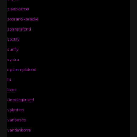
slaapkamer
soprano karaoke
spanplafond
spotify
sunfly
syntra
systeemplafond
ta
tonor
Uncategorized
valentino
vanbasco
vandenborre