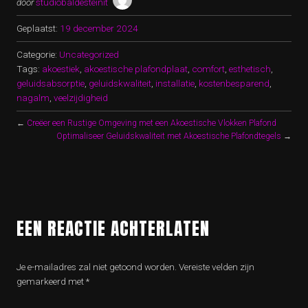
door
studiobaldesteinit
Geplaatst:
19 december 2024
Categorie:
Uncategorized
Tags:
akoestiek
,
akoestische plafondplaat
,
comfort
,
esthetisch
,
geluidsabsorptie
,
geluidskwaliteit
,
installatie
,
kostenbesparend
,
nagalm
,
veelzijdigheid
←
Creëer een Rustige Omgeving met een Akoestische Vlokken Plafond
Optimaliseer Geluidskwaliteit met Akoestische Plafondtegels
→
EEN REACTIE ACHTERLATEN
Je e-mailadres zal niet getoond worden.
Vereiste velden zijn
gemarkeerd met
*