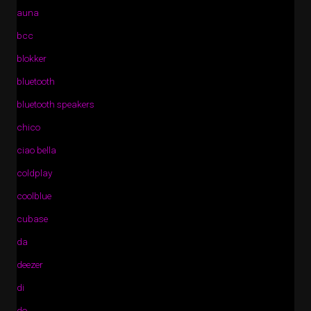
auna
bcc
blokker
bluetooth
bluetooth speakers
chico
ciao bella
coldplay
coolblue
cubase
da
deezer
di
do