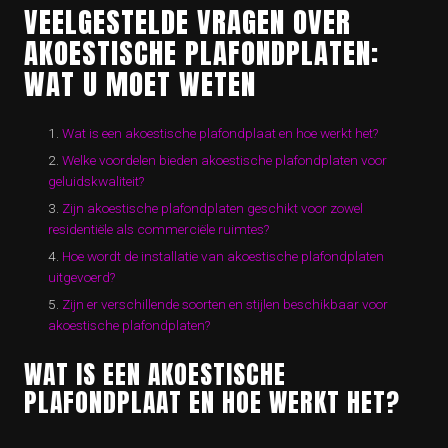
VEELGESTELDE VRAGEN OVER
AKOESTISCHE PLAFONDPLATEN:
WAT U MOET WETEN
Wat is een akoestische plafondplaat en hoe werkt het?
Welke voordelen bieden akoestische plafondplaten voor
geluidskwaliteit?
Zijn akoestische plafondplaten geschikt voor zowel
residentiële als commerciële ruimtes?
Hoe wordt de installatie van akoestische plafondplaten
uitgevoerd?
Zijn er verschillende soorten en stijlen beschikbaar voor
akoestische plafondplaten?
WAT IS EEN AKOESTISCHE
PLAFONDPLAAT EN HOE WERKT HET?