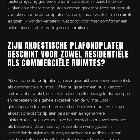
luisteromgeving gecreëerd waarin spraak en muziek helderder
klinken en achtergrondgeluiden worden gedempt. Door het gebruik
van akoestische plafondplaten kan de geluidskwaliteit in een ruimte
aanzienlijk worden verbeterd, wat zorgt voor meer comfort en een
betere akoestische ervaring voor gebruikers.
ZIJN AKOESTISCHE PLAFONDPLATEN
GESCHIKT VOOR ZOWEL RESIDENTIËLE
ALS COMMERCIËLE RUIMTES?
Akoestische plafondplaten zijn zeer geschikt voor zowel residentiële
als commerciële ruimtes. Of het nu gaat om een huis, kantoor,
restaurant of winkel, deze platen bieden effectieve geluidsabsorptie
en verbeteren de algehele akoestiek van de ruimte. Door
geluidsgolven te absorberen en reflecties te verminderen, dragen
akoestische plafondplaten bij aan een aangenamere
luisteromgeving en verhogen ze het comfort voor zowel bewoners
als bezoekers. Daarnaast zijn deze platen verkrijgbaar in
verschillende stijlen en kleuren, waardoor ze naadloos kunnen
worden geïntegreerd in elk type interieur, of het nu gaat om een