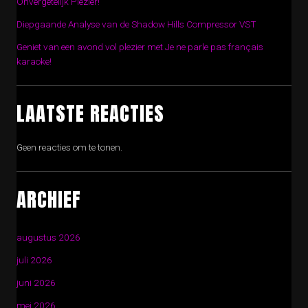
Onvergetelijk Plezier!
Diepgaande Analyse van de Shadow Hills Compressor VST
Geniet van een avond vol plezier met Je ne parle pas français
karaoke!
LAATSTE REACTIES
Geen reacties om te tonen.
ARCHIEF
augustus 2026
juli 2026
juni 2026
mei 2026