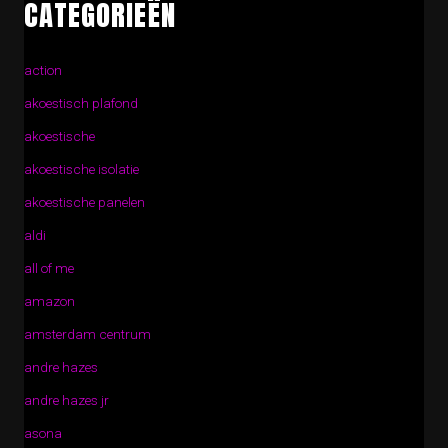
CATEGORIEËN
action
akoestisch plafond
akoestische
akoestische isolatie
akoestische panelen
aldi
all of me
amazon
amsterdam centrum
andre hazes
andre hazes jr
asona