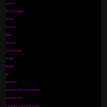
gyproc
home studio
huren
i dance
ikea
incatro
initial audio
inzee
itunes
jbl
karafun
karaoke bar amsterdam
karaoke fun
karaoke machine huren