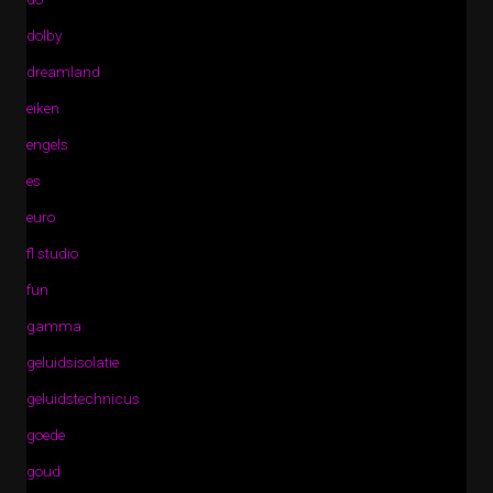
dolby
dreamland
eiken
engels
es
euro
fl studio
fun
gamma
geluidsisolatie
geluidstechnicus
goede
goud