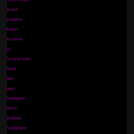
knauf
kodaline
kopen
kruidvat
la
la vie en rose
landr
leef
lego
leidseplein
lenco
lexibook
luidspreker