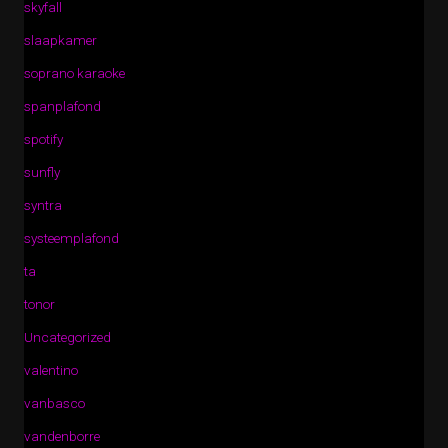
skyfall
slaapkamer
soprano karaoke
spanplafond
spotify
sunfly
syntra
systeemplafond
ta
tonor
Uncategorized
valentino
vanbasco
vandenborre