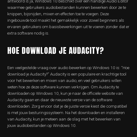
antwoord is ja, Windows 10 beschikt over een handige Audio Editor
waarmee gebruikers audiobestanden kunnen bewerken door ze te
knippen, bijsnijden, mixen en effecten toe te voegen. Deze
ingebouwde tool maakt het gemakkelijk voor zowel beginners als
ervaren gebruikers om basisbewerkingen uit te voeren zonder dat er
extra software nodig is.
HOE DOWNLOAD JE AUDACITY?
Een veelgestelde vraag over audio bewerken op Windows 10 is: “Hoe
download je Audacity?” Audacity is een populaire en krachtige tool
voor het bewerken en mixen van audio, en veel gebruikers willen
weten hoe ze deze software kunnen verkrijgen. Om Audacity te
downloaden op Windows 10, kun je naar de officiële website van
Audacity gaan en daar de nieuwste versie van de software
downloaden. Zorg ervoor dat je de juiste versie kiest die compatibel
is met jouw besturingssysteem. Na het downloaden en installeren
van Audacity, kun je meteen aan de slag met het bewerken van
jouw audiobestanden op Windows 10.