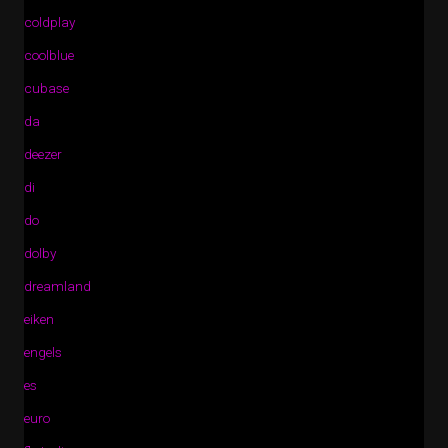
coldplay
coolblue
cubase
da
deezer
di
do
dolby
dreamland
eiken
engels
es
euro