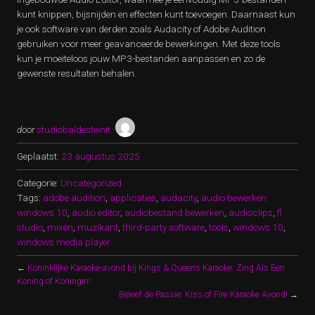
kunt knippen, bijsnijden en effecten kunt toevoegen. Daarnaast kun
je ook software van derden zoals Audacity of Adobe Audition
gebruiken voor meer geavanceerde bewerkingen. Met deze tools
kun je moeiteloos jouw MP3-bestanden aanpassen en zo de
gewenste resultaten behalen.
door
studiobaldesteinit
Geplaatst:
23 augustus 2025
Categorie:
Uncategorized
Tags:
adobe audition
,
applicaties
,
audacity
,
audio bewerken
windows 10
,
audio editor
,
audiobestand bewerken
,
audioclips
,
fl
studio
,
mixen
,
muzikant
,
third-party software
,
tools
,
windows 10
,
windows media player
←
Koninklijke Karaoke-avond bij Kings & Queens Karaoke: Zing Als Een
Koning of Koningin!
Beleef de Passie: Kiss of Fire Karaoke Avond!
→