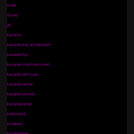
inzee
itunes
jbl
karafun
karaoke bar amsterdam
karaoke fun
karaoke machine huren
karaoke set huren
karaoke versie
karaoke version
karaokeversie
kikkerland
kinderen
kinderliedjes