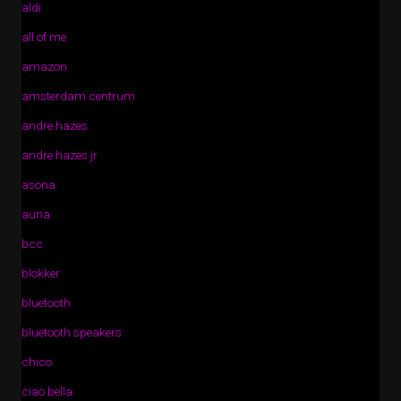
aldi
all of me
amazon
amsterdam centrum
andre hazes
andre hazes jr
asona
auna
bcc
blokker
bluetooth
bluetooth speakers
chico
ciao bella