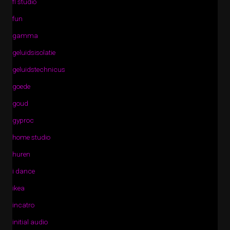
fl studio
fun
gamma
geluidsisolatie
geluidstechnicus
goede
goud
gyproc
home studio
huren
i dance
ikea
incatro
initial audio