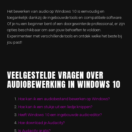
Het bewerken van audio op Windows 10 is eenvoudig en
toegankelijk dankzij de ingebouwde tools en compatibele software.
Of je nu een beginner bent of een doorgewinterde professional, er zijn
opties beschikbaar om aan jouw behoeften te voldoen.
Experimenteer met verschillende tools en ontdek welke het beste bij
jou past!
VEELGESTELDE VRAGEN OVER
AUDIOBEWERKING IN WINDOWS 10
Hoe kan ik een audiobestand bewerken op Windows?
Hoe kan ik een stukje uit een liedje knippen?
Heeft Windows 10 een ingebouwde audio-editor?
Hoe download je Audacity?
Is Audacity gratis?