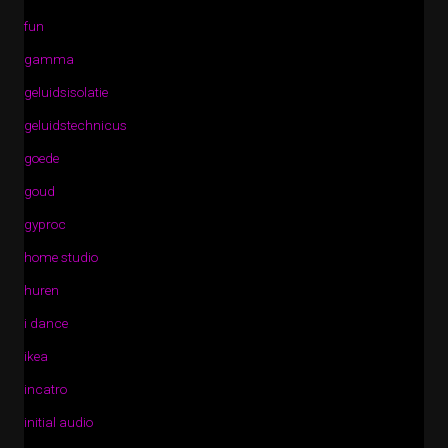
fun
gamma
geluidsisolatie
geluidstechnicus
goede
goud
gyproc
home studio
huren
i dance
ikea
incatro
initial audio