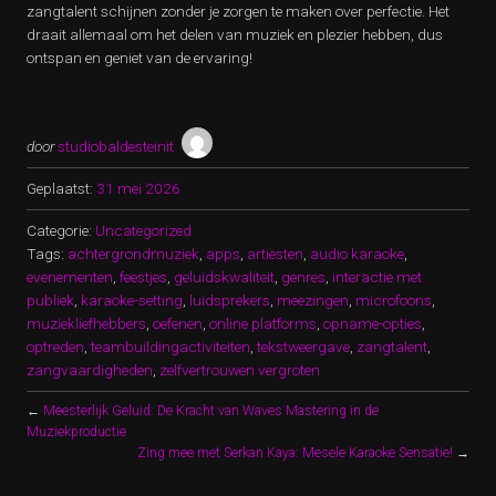
zangtalent schijnen zonder je zorgen te maken over perfectie. Het
draait allemaal om het delen van muziek en plezier hebben, dus
ontspan en geniet van de ervaring!
door
studiobaldesteinit
Geplaatst:
31 mei 2026
Categorie:
Uncategorized
Tags:
achtergrondmuziek
,
apps
,
artiesten
,
audio karaoke
,
evenementen
,
feestjes
,
geluidskwaliteit
,
genres
,
interactie met
publiek
,
karaoke-setting
,
luidsprekers
,
meezingen
,
microfoons
,
muziekliefhebbers
,
oefenen
,
online platforms
,
opname-opties
,
optreden
,
teambuildingactiviteiten
,
tekstweergave
,
zangtalent
,
zangvaardigheden
,
zelfvertrouwen vergroten
←
Meesterlijk Geluid: De Kracht van Waves Mastering in de
Muziekproductie
Zing mee met Serkan Kaya: Mesele Karaoke Sensatie!
→