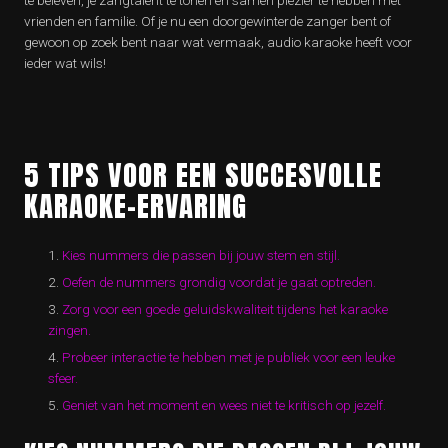
te beleven, je zangtalent te tonen en samen plezier te hebben met
vrienden en familie. Of je nu een doorgewinterde zanger bent of
gewoon op zoek bent naar wat vermaak, audio karaoke heeft voor
ieder wat wils!
5 TIPS VOOR EEN SUCCESVOLLE
KARAOKE-ERVARING
Kies nummers die passen bij jouw stem en stijl.
Oefen de nummers grondig voordat je gaat optreden.
Zorg voor een goede geluidskwaliteit tijdens het karaoke
zingen.
Probeer interactie te hebben met je publiek voor een leuke
sfeer.
Geniet van het moment en wees niet te kritisch op jezelf.