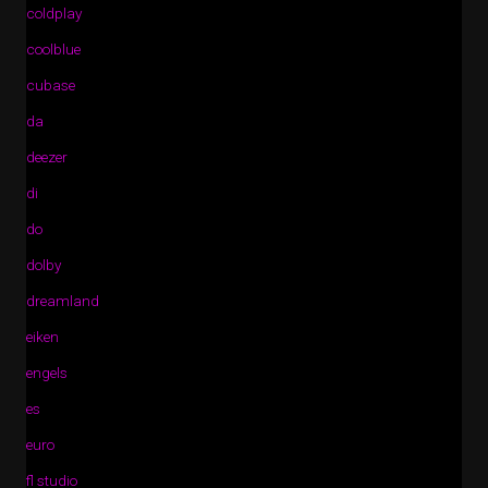
coldplay
coolblue
cubase
da
deezer
di
do
dolby
dreamland
eiken
engels
es
euro
fl studio