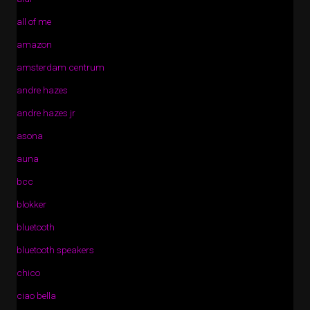
all of me
amazon
amsterdam centrum
andre hazes
andre hazes jr
asona
auna
bcc
blokker
bluetooth
bluetooth speakers
chico
ciao bella