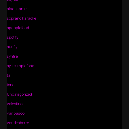
slaapkamer
soprano karaoke
spanplafond
spotify
sunfly
syntra
systeemplafond
ta
tonor
Uncategorized
valentino
vanbasco
vandenborre