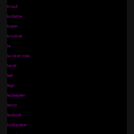
knauf
kodaline
kopen
kruidvat
la
la vie en rose
landr
leef
lego
leidseplein
lenco
lexibook
luidspreker