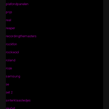
plafondpanelen
prijs
real
reaper
recordingthemasters
rockfon
rockwool
roland
roze
samsung
se
set 2
sinterklaasliedjes
skyfall