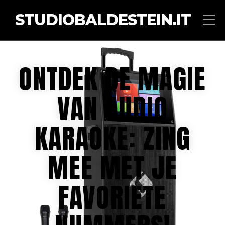
STUDIOBALDESTEIN.IT
ONTDEK DE MAGIE
VAN AUDIO
KARAOKE: ZING
MEE MET JE
FAVORIETE