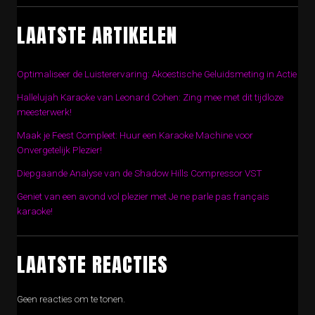
LAATSTE ARTIKELEN
Optimaliseer de Luisterervaring: Akoestische Geluidsmeting in Actie
Hallelujah Karaoke van Leonard Cohen: Zing mee met dit tijdloze
meesterwerk!
Maak je Feest Compleet: Huur een Karaoke Machine voor
Onvergetelijk Plezier!
Diepgaande Analyse van de Shadow Hills Compressor VST
Geniet van een avond vol plezier met Je ne parle pas français
karaoke!
LAATSTE REACTIES
Geen reacties om te tonen.