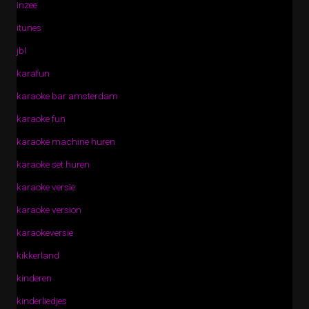
inzee
itunes
jbl
karafun
karaoke bar amsterdam
karaoke fun
karaoke machine huren
karaoke set huren
karaoke versie
karaoke version
karaokeversie
kikkerland
kinderen
kinderliedjes