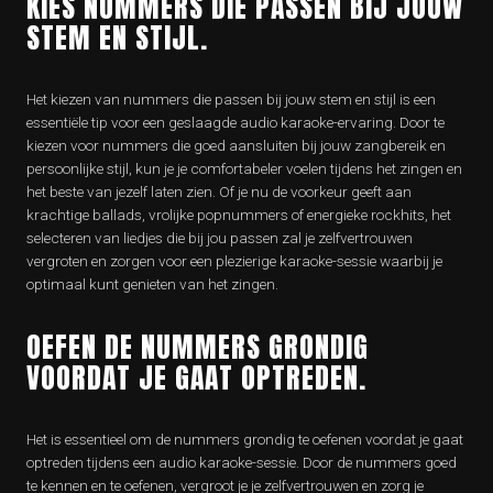
KIES NUMMERS DIE PASSEN BIJ JOUW
STEM EN STIJL.
Het kiezen van nummers die passen bij jouw stem en stijl is een
essentiële tip voor een geslaagde audio karaoke-ervaring. Door te
kiezen voor nummers die goed aansluiten bij jouw zangbereik en
persoonlijke stijl, kun je je comfortabeler voelen tijdens het zingen en
het beste van jezelf laten zien. Of je nu de voorkeur geeft aan
krachtige ballads, vrolijke popnummers of energieke rockhits, het
selecteren van liedjes die bij jou passen zal je zelfvertrouwen
vergroten en zorgen voor een plezierige karaoke-sessie waarbij je
optimaal kunt genieten van het zingen.
OEFEN DE NUMMERS GRONDIG
VOORDAT JE GAAT OPTREDEN.
Het is essentieel om de nummers grondig te oefenen voordat je gaat
optreden tijdens een audio karaoke-sessie. Door de nummers goed
te kennen en te oefenen, vergroot je je zelfvertrouwen en zorg je