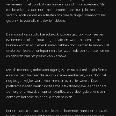
verbeteren in het comfort van je eigen huis of in karaokebars. Met
een breed scala aan nummers beschikbaar, kun je kiezen uit
verschillende genres en artiesten om mee te zingen, waardoor het
geschikt is voor alle muziekliefhebbers.
Daarnaast kan audio karaoke ook worden gebruikt voor feestjes,
evenementen of teambuildingactiviteiten, waar mensen samen
kunnen komen en plezier kunnen hebben door samen te zingen. Het
creëert een leuke en ontspannen sfeer waar iedereen kan deelnemen
en genieten van het plezier van karaoke.
Met de technologische vooruitgang zijn er nu ook online platforms
en apps beschikbaar die audio karaoke aanbieden, waardoor het
nog toegankelijker wordt voor mensen overal ter wereld. Deze
platforms bieden vaak functies zoals tekstweergave, aanpasbare
achtergrondmuziek en opname-opties, waardoor gebruikers een
complete karaoke-ervaring kunnen beleven.
Kortom, audio karaoke is een leuke en boeiende manier om muziek