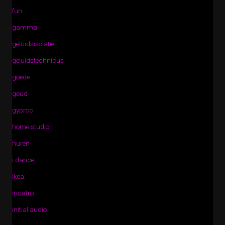
fun
gamma
geluidsisolatie
geluidstechnicus
goede
goud
gyproc
home studio
huren
i dance
ikea
incatro
initial audio