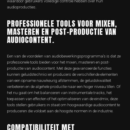
waardoor gebruikers volledige controle hebben over hun
audioproducties.
PROFESSIONELE TOOLS VOOR MIXEN,
MASTEREN EN POST-PRODUCTIE VAN
AUDIOCONTENT.
Een van de voordelen van audiobewerkingsprogramma’s is dat ze
professionele tools bieden voor het mixen, masteren en post-
productie van audiocontent. Met deze geavanceerde functies
kunnen geluidstechnici en producers de verschillende elementen
van een opname nauwkeurig afstemmen, de geluidskwaliteit
verbeteren en de algehele productie naar een hoger niveau tillen. Of
het nu gaat om het balanceren van instrumentale tracks, het
toepassen van effecten of het optimaliseren van de eindmix, deze
tools stellen gebruikers in staat om hoogwaardige audiocontent te
produceren die voldoet aan de hoogste normen in de industrie.
COMPATIBILITEIT MET