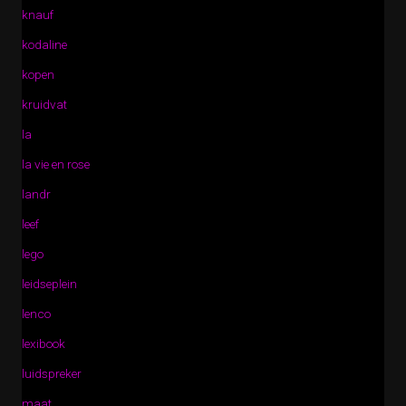
knauf
kodaline
kopen
kruidvat
la
la vie en rose
landr
leef
lego
leidseplein
lenco
lexibook
luidspreker
maat