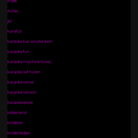
inzee
itunes
jbl
karafun
karaoke bar amsterdam
karaoke fun
karaoke machine huren
karaoke set huren
karaoke versie
karaoke version
karaokeversie
kikkerland
kinderen
kinderliedjes