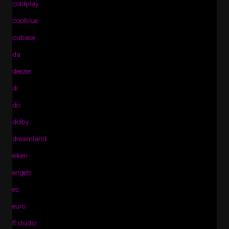
coldplay
coolblue
cubase
da
deezer
di
do
dolby
dreamland
eiken
engels
es
euro
fl studio