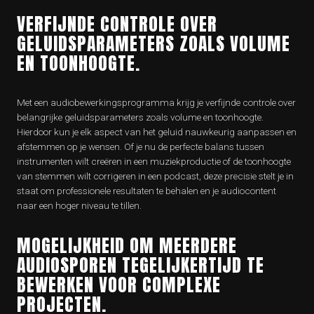
VERFIJNDE CONTROLE OVER
GELUIDSPARAMETERS ZOALS VOLUME
EN TOONHOOGTE.
Met een audiobewerkingsprogramma krijg je verfijnde controle over
belangrijke geluidsparameters zoals volume en toonhoogte.
Hierdoor kun je elk aspect van het geluid nauwkeurig aanpassen en
afstemmen op je wensen. Of je nu de perfecte balans tussen
instrumenten wilt creëren in een muziekproductie of de toonhoogte
van stemmen wilt corrigeren in een podcast, deze precisie stelt je in
staat om professionele resultaten te behalen en je audiocontent
naar een hoger niveau te tillen.
MOGELIJKHEID OM MEERDERE
AUDIOSPOREN TEGELIJKERTIJD TE
BEWERKEN VOOR COMPLEXE
PROJECTEN.