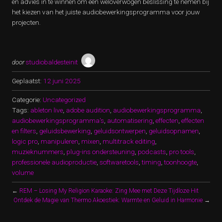
en advies in te winnen om een weloverwogen beslissing te nemen bij
het kiezen van het juiste audiobewerkingsprogramma voor jouw
projecten.
door
studiobaldesteinit
Geplaatst:
12 juni 2025
Categorie:
Uncategorized
Tags:
ableton live
,
adobe audition
,
audiobewerkingsprogramma
,
audiobewerkingsprogramma's
,
automatisering
,
effecten
,
effecten
en filters
,
geluidsbewerking
,
geluidsontwerpen
,
geluidsopnamen
,
logic pro
,
manipuleren
,
mixen
,
multitrack editing
,
muzieknummers
,
plug-ins ondersteuning
,
podcasts
,
pro tools
,
professionele audioproductie
,
softwaretools
,
timing
,
toonhoogte
,
volume
←
REM – Losing My Religion Karaoke: Zing Mee met Deze Tijdloze Hit
Ontdek de Magie van Thermo Akoestiek: Warmte en Geluid in Harmonie
→