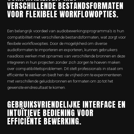
VERSCHILLENDE BESTANDSFORMATEN
VOOR FLEXIBELE WORKFLOWOPTIES.
Een belangrijk voordeel van audiobewerkingsprogramma’s is hun
compatibiliteit met verschillende bestandsformaten, wat zorgt voor
flexibele workflowopties. Door de mogelijkheid om diverse
audioformaten te importeren en exporteren, kunnen gebruikers
naadloos werken met opnames van verschillende bronnen en deze
integreren in hun projecten zonder zich zorgen te hoeven maken
over compatibiliteitsproblemen. Dit stelt professionals in staat om
efficiënter te werken en biedt hen de vrijheid om te experimenteren
met verschillende geluidsbronnen en formaten om zo tot het
gewenste eindresultaat te komen.
GEBRUIKSVRIENDELIJKE INTERFACE EN
INTUÏTIEVE BEDIENING VOOR
EFFICIËNTE BEWERKING.