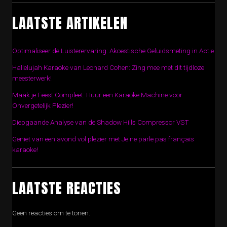
LAATSTE ARTIKELEN
Optimaliseer de Luisterervaring: Akoestische Geluidsmeting in Actie
Hallelujah Karaoke van Leonard Cohen: Zing mee met dit tijdloze
meesterwerk!
Maak je Feest Compleet: Huur een Karaoke Machine voor
Onvergetelijk Plezier!
Diepgaande Analyse van de Shadow Hills Compressor VST
Geniet van een avond vol plezier met Je ne parle pas français
karaoke!
LAATSTE REACTIES
Geen reacties om te tonen.