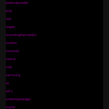
plafondpanelen
prijs
real
reaper
recordingthemasters
rockfon
rockwool
roland
roze
samsung
se
set 2
sinterklaasliedjes
skyfall