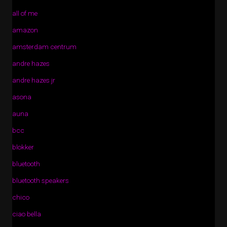
all of me
amazon
amsterdam centrum
andre hazes
andre hazes jr
asona
auna
bcc
blokker
bluetooth
bluetooth speakers
chico
ciao bella