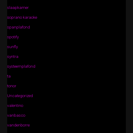
slaapkamer
soprano karaoke
spanplafond
spotify
sunfly
syntra
systeemplafond
ta
tonor
Uncategorized
valentino
vanbasco
vandenborre