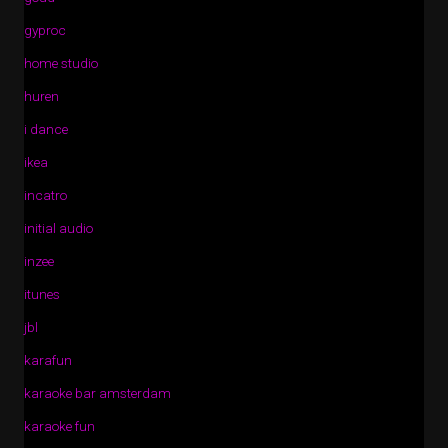
gyproc
home studio
huren
i dance
ikea
incatro
initial audio
inzee
itunes
jbl
karafun
karaoke bar amsterdam
karaoke fun