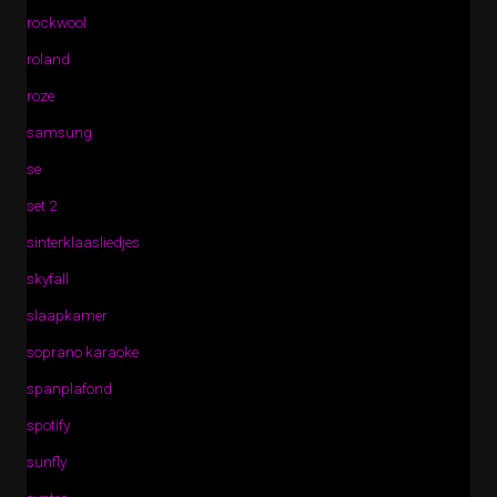
rockwool
roland
roze
samsung
se
set 2
sinterklaasliedjes
skyfall
slaapkamer
soprano karaoke
spanplafond
spotify
sunfly