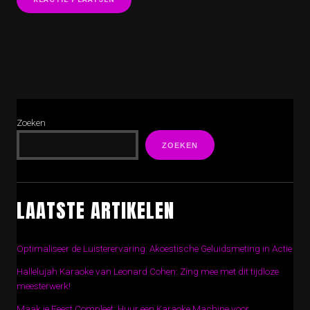
Zoeken
ZOEKEN
LAATSTE ARTIKELEN
Optimaliseer de Luisterervaring: Akoestische Geluidsmeting in Actie
Hallelujah Karaoke van Leonard Cohen: Zing mee met dit tijdloze
meesterwerk!
Maak je Feest Compleet: Huur een Karaoke Machine voor