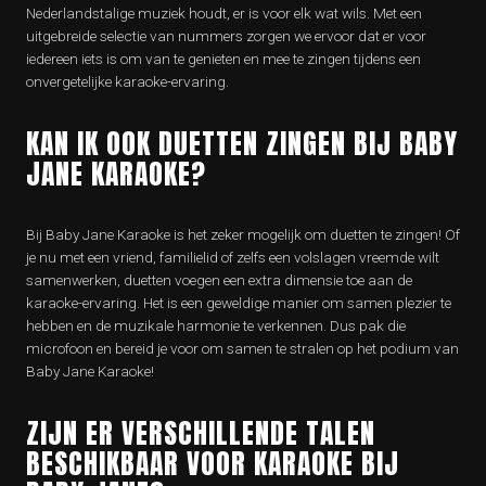
Nederlandstalige muziek houdt, er is voor elk wat wils. Met een
uitgebreide selectie van nummers zorgen we ervoor dat er voor
iedereen iets is om van te genieten en mee te zingen tijdens een
onvergetelijke karaoke-ervaring.
KAN IK OOK DUETTEN ZINGEN BIJ BABY
JANE KARAOKE?
Bij Baby Jane Karaoke is het zeker mogelijk om duetten te zingen! Of
je nu met een vriend, familielid of zelfs een volslagen vreemde wilt
samenwerken, duetten voegen een extra dimensie toe aan de
karaoke-ervaring. Het is een geweldige manier om samen plezier te
hebben en de muzikale harmonie te verkennen. Dus pak die
microfoon en bereid je voor om samen te stralen op het podium van
Baby Jane Karaoke!
ZIJN ER VERSCHILLENDE TALEN
BESCHIKBAAR VOOR KARAOKE BIJ