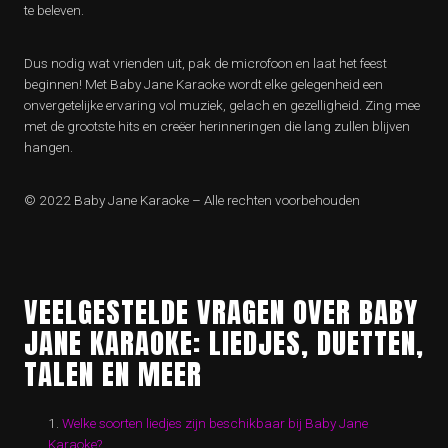
te beleven.
Dus nodig wat vrienden uit, pak de microfoon en laat het feest
beginnen! Met Baby Jane Karaoke wordt elke gelegenheid een
onvergetelijke ervaring vol muziek, gelach en gezelligheid. Zing mee
met de grootste hits en creëer herinneringen die lang zullen blijven
hangen.
© 2022 Baby Jane Karaoke – Alle rechten voorbehouden
VEELGESTELDE VRAGEN OVER BABY
JANE KARAOKE: LIEDJES, DUETTEN,
TALEN EN MEER
Welke soorten liedjes zijn beschikbaar bij Baby Jane
Karaoke?