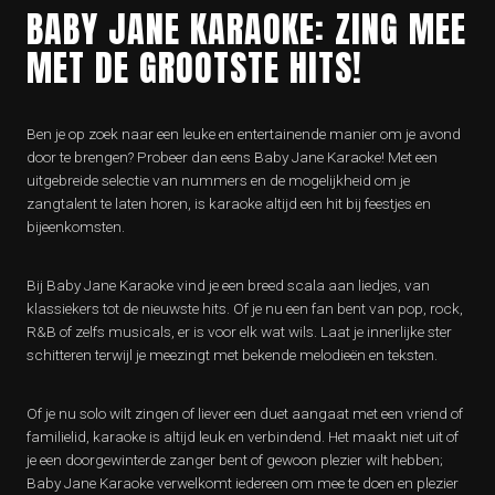
BABY JANE KARAOKE: ZING MEE
MET DE GROOTSTE HITS!
Ben je op zoek naar een leuke en entertainende manier om je avond
door te brengen? Probeer dan eens Baby Jane Karaoke! Met een
uitgebreide selectie van nummers en de mogelijkheid om je
zangtalent te laten horen, is karaoke altijd een hit bij feestjes en
bijeenkomsten.
Bij Baby Jane Karaoke vind je een breed scala aan liedjes, van
klassiekers tot de nieuwste hits. Of je nu een fan bent van pop, rock,
R&B of zelfs musicals, er is voor elk wat wils. Laat je innerlijke ster
schitteren terwijl je meezingt met bekende melodieën en teksten.
Of je nu solo wilt zingen of liever een duet aangaat met een vriend of
familielid, karaoke is altijd leuk en verbindend. Het maakt niet uit of
je een doorgewinterde zanger bent of gewoon plezier wilt hebben;
Baby Jane Karaoke verwelkomt iedereen om mee te doen en plezier