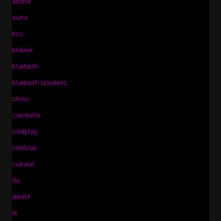
asona
auna
bcc
blokker
bluetooth
bluetooth speakers
chico
ciao bella
coldplay
coolblue
cubase
da
deezer
di