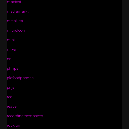
maxiaxi
mediamarkt
metallica
microfoon
mini
mixen
no
philips
plafondpanelen
prijs
real
reaper
recordingthemasters
rockfon