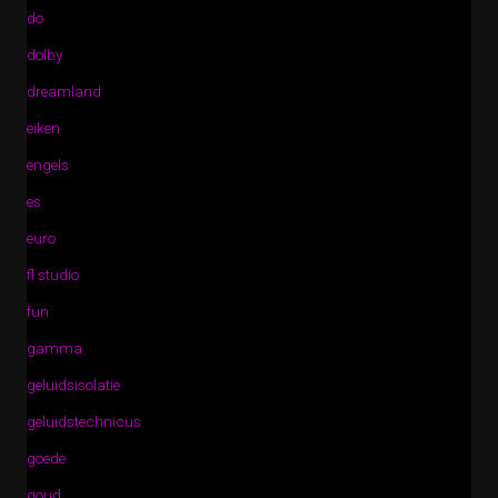
do
dolby
dreamland
eiken
engels
es
euro
fl studio
fun
gamma
geluidsisolatie
geluidstechnicus
goede
goud