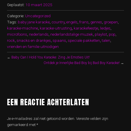
Geplaatst:
10 maart 2025
Categorie:
Uncategorized
Tags:
baby jane karaoke
,
country
,
engels
,
frans
,
genres
,
groepen
,
karaoke-machine
,
karaoke-uitrusting
,
karaokefeestje
,
liedjes
,
microfoons
,
nederlands
,
nederlandstalige muziek
,
playlist
,
pop
,
rock
,
snacks en drankjes
,
spaans
,
speciale pakketten
,
talen
,
vrienden en familie uitnodigen
←
Baby Can I Hold You Karaoke: Zing Je Emoties Uit!
Ontdek je Innerlijke Bad Boy bij Bad Boy Karaoke!
→
EEN REACTIE ACHTERLATEN
Je e-mailadres zal niet getoond worden.
Vereiste velden zijn
gemarkeerd met
*