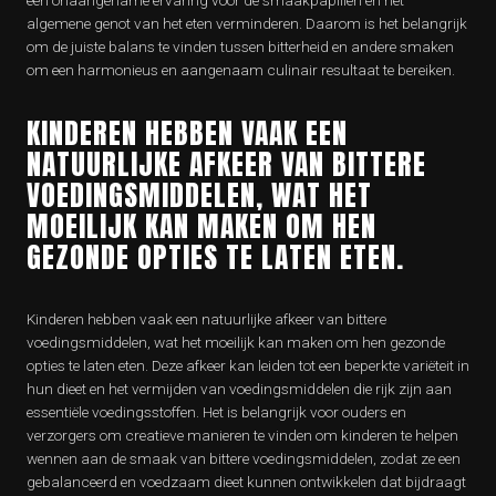
een onaangename ervaring voor de smaakpapillen en het
algemene genot van het eten verminderen. Daarom is het belangrijk
om de juiste balans te vinden tussen bitterheid en andere smaken
om een harmonieus en aangenaam culinair resultaat te bereiken.
KINDEREN HEBBEN VAAK EEN
NATUURLIJKE AFKEER VAN BITTERE
VOEDINGSMIDDELEN, WAT HET
MOEILIJK KAN MAKEN OM HEN
GEZONDE OPTIES TE LATEN ETEN.
Kinderen hebben vaak een natuurlijke afkeer van bittere
voedingsmiddelen, wat het moeilijk kan maken om hen gezonde
opties te laten eten. Deze afkeer kan leiden tot een beperkte variëteit in
hun dieet en het vermijden van voedingsmiddelen die rijk zijn aan
essentiële voedingsstoffen. Het is belangrijk voor ouders en
verzorgers om creatieve manieren te vinden om kinderen te helpen
wennen aan de smaak van bittere voedingsmiddelen, zodat ze een
gebalanceerd en voedzaam dieet kunnen ontwikkelen dat bijdraagt