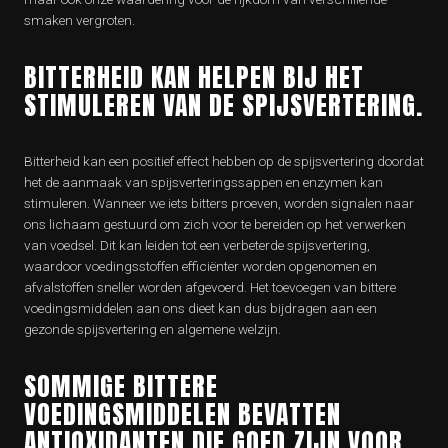
smaken vergroten.
BITTERHEID KAN HELPEN BIJ HET
STIMULEREN VAN DE SPIJSVERTERING.
Bitterheid kan een positief effect hebben op de spijsvertering doordat
het de aanmaak van spijsverteringssappen en enzymen kan
stimuleren. Wanneer we iets bitters proeven, worden signalen naar
ons lichaam gestuurd om zich voor te bereiden op het verwerken
van voedsel. Dit kan leiden tot een verbeterde spijsvertering,
waardoor voedingsstoffen efficiënter worden opgenomen en
afvalstoffen sneller worden afgevoerd. Het toevoegen van bittere
voedingsmiddelen aan ons dieet kan dus bijdragen aan een
gezonde spijsvertering en algemene welzijn.
SOMMIGE BITTERE
VOEDINGSMIDDELEN BEVATTEN
ANTIOXIDANTEN DIE GOED ZIJN VOOR