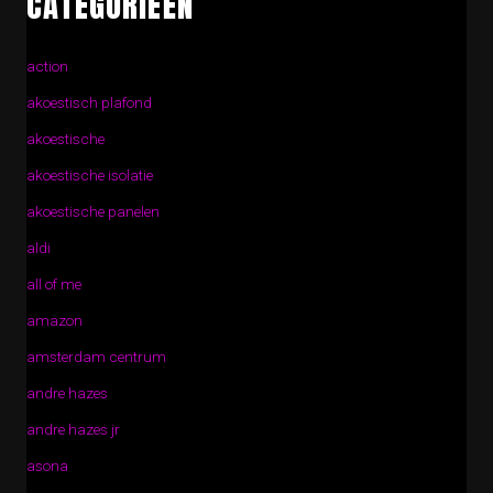
CATEGORIEËN
action
akoestisch plafond
akoestische
akoestische isolatie
akoestische panelen
aldi
all of me
amazon
amsterdam centrum
andre hazes
andre hazes jr
asona