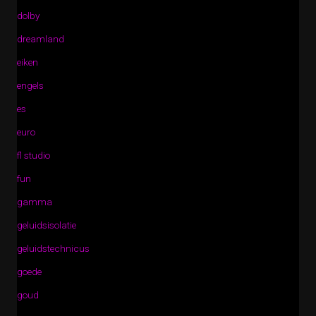
dolby
dreamland
eiken
engels
es
euro
fl studio
fun
gamma
geluidsisolatie
geluidstechnicus
goede
goud