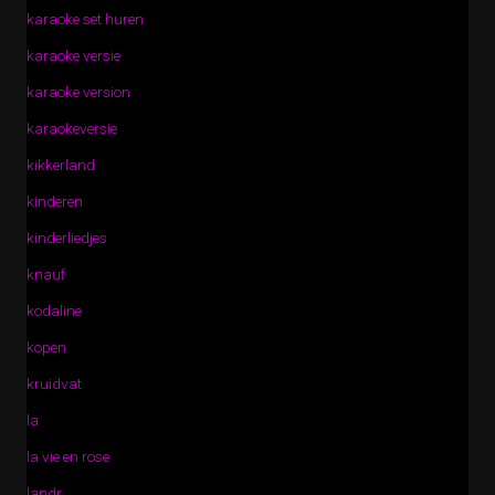
karaoke set huren
karaoke versie
karaoke version
karaokeversie
kikkerland
kinderen
kinderliedjes
knauf
kodaline
kopen
kruidvat
la
la vie en rose
landr