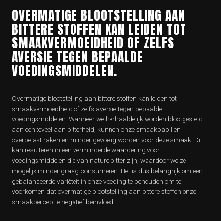
OVERMATIGE BLOOTSTELLING AAN
BITTERE STOFFEN KAN LEIDEN TOT
SMAAKVERMOEIDHEID OF ZELFS
AVERSIE TEGEN BEPAALDE
VOEDINGSMIDDELEN.
Overmatige blootstelling aan bittere stoffen kan leiden tot
smaakvermoeidheid of zelfs aversie tegen bepaalde
voedingsmiddelen. Wanneer we herhaaldelijk worden blootgesteld
aan een teveel aan bitterheid, kunnen onze smaakpapillen
overbelast raken en minder gevoelig worden voor deze smaak. Dit
kan resulteren in een verminderde waardering voor
voedingsmiddelen die van nature bitter zijn, waardoor we ze
mogelijk minder graag consumeren. Het is dus belangrijk om een
gebalanceerde variëteit in onze voeding te behouden om te
voorkomen dat overmatige blootstelling aan bittere stoffen onze
smaakperceptie negatief beïnvloedt.