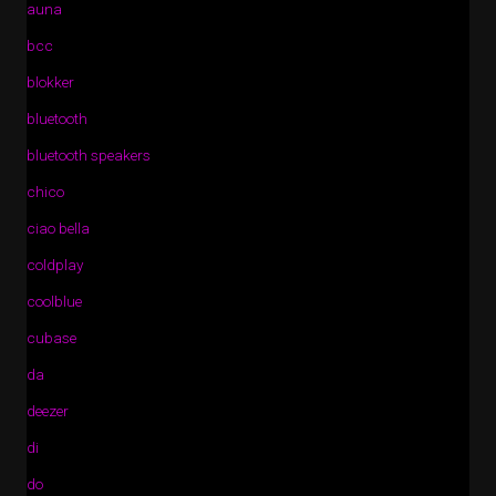
auna
bcc
blokker
bluetooth
bluetooth speakers
chico
ciao bella
coldplay
coolblue
cubase
da
deezer
di
do