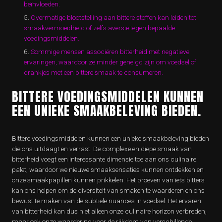
beïnvloeden.
Overmatige blootstelling aan bittere stoffen kan leiden tot
smaakvermoeidheid of zelfs aversie tegen bepaalde
voedingsmiddelen.
Sommige mensen associëren bitterheid met negatieve
ervaringen, waardoor ze minder geneigd zijn om voedsel of
drankjes met een bittere smaak te consumeren.
BITTERE VOEDINGSMIDDELEN KUNNEN
EEN UNIEKE SMAAKBELEVING BIEDEN.
Bittere voedingsmiddelen kunnen een unieke smaakbeleving bieden
die ons uitdaagt en verrast. De complexe en diepe smaak van
bitterheid voegt een interessante dimensie toe aan ons culinaire
palet, waardoor we nieuwe smaaksensaties kunnen ontdekken en
onze smaakpapillen kunnen prikkelen. Het proeven van iets bitters
kan ons helpen om de diversiteit van smaken te waarderen en ons
bewust te maken van de subtiele nuances in voedsel. Het ervaren
van bitterheid kan dus niet alleen onze culinaire horizon verbreden,
maar ook onze waardering voor de rijkdom van verschillende