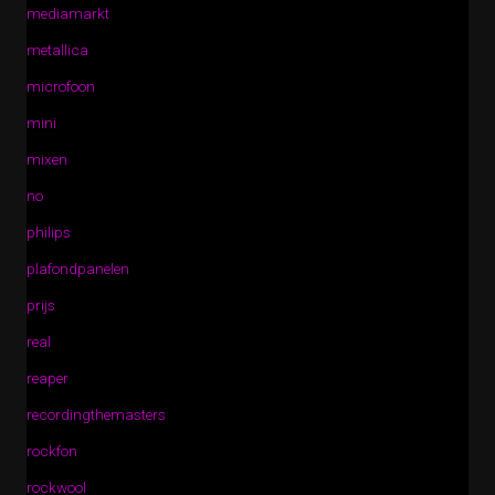
mediamarkt
metallica
microfoon
mini
mixen
no
philips
plafondpanelen
prijs
real
reaper
recordingthemasters
rockfon
rockwool