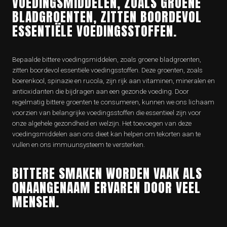
VOEDINGSMIDDELEN, ZOALS GROENE
BLADGROENTEN, ZITTEN BOORDEVOL
ESSENTIËLE VOEDINGSSTOFFEN.
Bepaalde bittere voedingsmiddelen, zoals groene bladgroenten,
zitten boordevol essentiële voedingsstoffen. Deze groenten, zoals
boerenkool, spinazie en rucola, zijn rijk aan vitaminen, mineralen en
antioxidanten die bijdragen aan een gezonde voeding. Door
regelmatig bittere groenten te consumeren, kunnen we ons lichaam
voorzien van belangrijke voedingsstoffen die essentieel zijn voor
onze algehele gezondheid en welzijn. Het toevoegen van deze
voedingsmiddelen aan ons dieet kan helpen om tekorten aan te
vullen en ons immuunsysteem te versterken.
BITTERE SMAKEN WORDEN VAAK ALS
ONAANGENAAM ERVAREN DOOR VEEL
MENSEN.