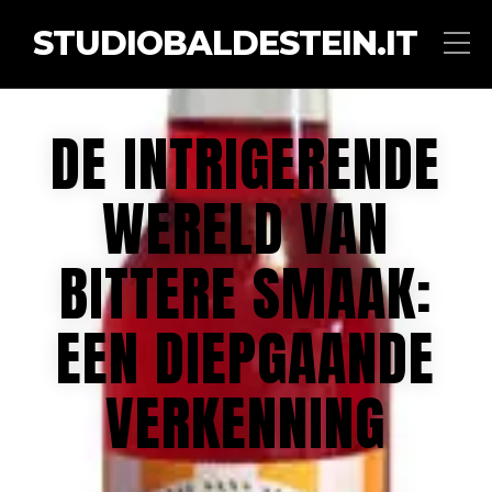
STUDIOBALDESTEIN.IT
DE INTRIGERENDE
WERELD VAN
BITTERE SMAAK:
EEN DIEPGAANDE
VERKENNING