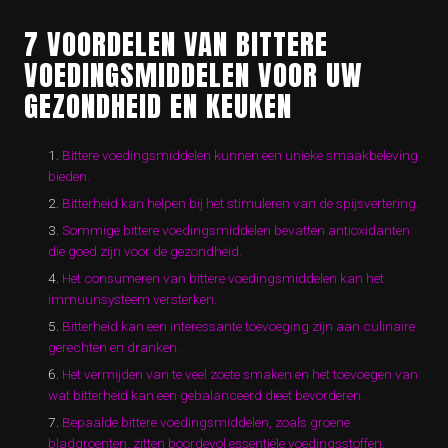
7 VOORDELEN VAN BITTERE
VOEDINGSMIDDELEN VOOR UW
GEZONDHEID EN KEUKEN
Bittere voedingsmiddelen kunnen een unieke smaakbeleving
bieden.
Bitterheid kan helpen bij het stimuleren van de spijsvertering.
Sommige bittere voedingsmiddelen bevatten antioxidanten
die goed zijn voor de gezondheid.
Het consumeren van bittere voedingsmiddelen kan het
immuunsysteem versterken.
Bitterheid kan een interessante toevoeging zijn aan culinaire
gerechten en dranken.
Het vermijden van te veel zoete smaken en het toevoegen van
wat bitterheid kan een gebalanceerd dieet bevorderen.
Bepaalde bittere voedingsmiddelen, zoals groene
bladgroenten, zitten boordevol essentiële voedingsstoffen.