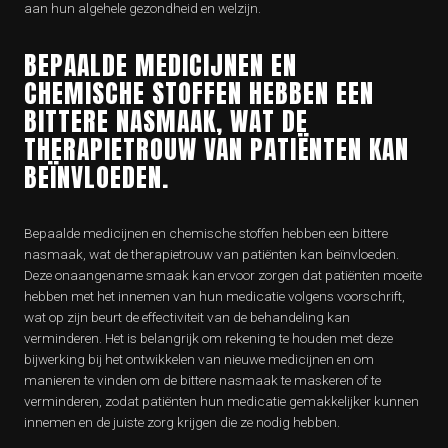
aan hun algehele gezondheid en welzijn.
BEPAALDE MEDICIJNEN EN
CHEMISCHE STOFFEN HEBBEN EEN
BITTERE NASMAAK, WAT DE
THERAPIETROUW VAN PATIËNTEN KAN
BEÏNVLOEDEN.
Bepaalde medicijnen en chemische stoffen hebben een bittere
nasmaak, wat de therapietrouw van patiënten kan beïnvloeden.
Deze onaangename smaak kan ervoor zorgen dat patiënten moeite
hebben met het innemen van hun medicatie volgens voorschrift,
wat op zijn beurt de effectiviteit van de behandeling kan
verminderen. Het is belangrijk om rekening te houden met deze
bijwerking bij het ontwikkelen van nieuwe medicijnen en om
manieren te vinden om de bittere nasmaak te maskeren of te
verminderen, zodat patiënten hun medicatie gemakkelijker kunnen
innemen en de juiste zorg krijgen die ze nodig hebben.