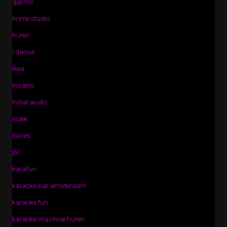
gyproc
home studio
huren
i dance
ikea
incatro
initial audio
inzee
itunes
jbl
karafun
karaoke bar amsterdam
karaoke fun
karaoke machine huren