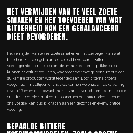
HET VERMIJDEN VAN TE VEEL ZOETE
SMAKEN EN HET TOEVOEGEN VAN WAT
BITTERHEID KAN EEN GEBALANCEERD
DIEET BEVORDEREN.
Het vermijden van te veel zoete smaken en het toevoegen van wat
bitterheid kan een gebalanceerd dieet bevorderen. Bittere
voedingsmiddelen helpen om de smaakpapillen te prikkelen en
kunnen de eetlust reguleren, waardoor overmatige consumptie van
suikerrijke producten wordt tegengegaan. Door bitterheid toe te
voegen aan maaltijden of snacks, kunnen we onze smaakervaring
diversifiëren en ons bewust maken van de verschillende smaken die
ons dieet compleet maken. Het opnemen van bittere elementen in
ons voedsel kan dus bijdragen aan een gezonde en evenwichtige
voeding.
BEPAALDE BITTERE