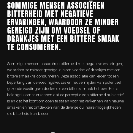
SOMMIGE MENSEN ASSOCIËREN
BITTERHEID MET NEGATIEVE
ERVARINGEN, WAARDOOR ZE MINDER
GENEIGD ZIJN OM VOEDSEL OF
DRANKJES MET EEN BITTERE SMAAK
TE CONSUMEREN.
Sommige mensen associëren bitterheid met negatieve ervaringen,
waardoor ze minder geneigd zijn om voedsel of drankjes met een
bittere smaak te consumeren. Deze associatie kan leiden tot een
beperking van de voedingskeuzes en het vermijden van potentieel
gezonde voedingsmiddelen die een bittere smaak hebben. Het is
belangrijk om te erkennen dat de perceptie van bitterheid subjectief
is en dat het loont om open te staan voor het verkennen van nieuwe
smaken en het ontdekken van de diverse culinaire mogelijkheden
die bitterheid kan bieden.