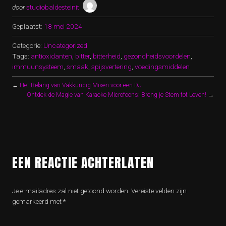
door
studiobaldesteinit
Geplaatst:
18 mei 2024
Categorie:
Uncategorized
Tags:
antioxidanten
,
bitter
,
bitterheid
,
gezondheidsvoordelen
,
immuunsysteem
,
smaak
,
spijsvertering
,
voedingsmiddelen
←
Het Belang van Vakkundig Mixen voor een DJ
Ontdek de Magie van Karaoke Microfoons: Breng je Stem tot Leven!
→
EEN REACTIE ACHTERLATEN
Je e-mailadres zal niet getoond worden.
Vereiste velden zijn
gemarkeerd met
*