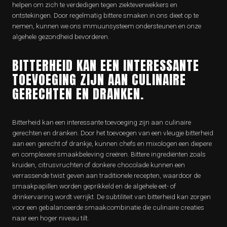
helpen om zich te verdedigen tegen ziekteverwekkers en
ontstekingen. Door regelmatig bittere smaken in ons dieet op te
nemen, kunnen we ons immuunsysteem ondersteunen en onze
algehele gezondheid bevorderen.
BITTERHEID KAN EEN INTERESSANTE
TOEVOEGING ZIJN AAN CULINAIRE
GERECHTEN EN DRANKEN.
Bitterheid kan een interessante toevoeging zijn aan culinaire
gerechten en dranken. Door het toevoegen van een vleugje bitterheid
aan een gerecht of drankje, kunnen chefs en mixologen een diepere
en complexere smaakbeleving creëren. Bittere ingrediënten zoals
kruiden, citrusvruchten of donkere chocolade kunnen een
verrassende twist geven aan traditionele recepten, waardoor de
smaakpapillen worden geprikkeld en de algehele eet- of
drinkervaring wordt verrijkt. De subtiliteit van bitterheid kan zorgen
voor een gebalanceerde smaakcombinatie die culinaire creaties
naar een hoger niveau tilt.