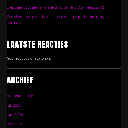
Diepgaande Analyse van de Shadow Hills Compressor VST
Geniet van een avond vol plezier met Je ne parle pas français
karaoke!
LAATSTE REACTIES
Geen reacties om te tonen.
ARCHIEF
augustus 2026
juli 2026
juni 2026
mei 2026