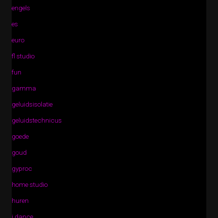
engels
es
euro
fl studio
fun
gamma
geluidsisolatie
geluidstechnicus
goede
goud
gyproc
home studio
huren
i dance