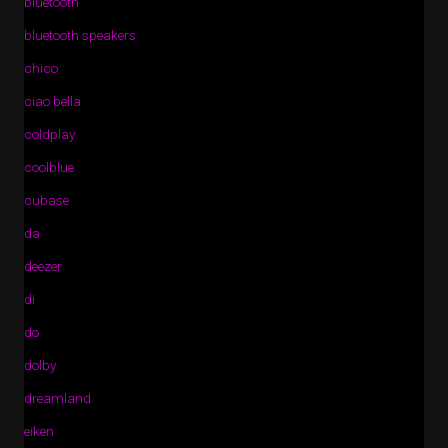
bluetooth
bluetooth speakers
chico
ciao bella
coldplay
coolblue
cubase
da
deezer
di
do
dolby
dreamland
eiken