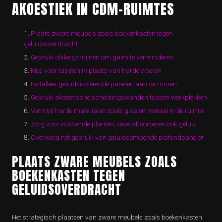
AKOESTIEK IN CDM-RUIMTES
Plaats zware meubels zoals boekenkasten tegen
geluidsoverdracht
Gebruik dikke gordijnen om galm te verminderen
Kies voor tapijten in plaats van harde vloeren
Installeer geluidsisolerende panelen aan de muren
Gebruik akoestische scheidingswanden tussen werkplekken
Vermijd harde materialen zoals glas en metaal in de ruimte
Zorg voor voldoende planten, deze absorberen ook geluid
Overweeg het gebruik van geluiddempende plafondpanelen
PLAATS ZWARE MEUBELS ZOALS
BOEKENKASTEN TEGEN
GELUIDSOVERDRACHT
Het strategisch plaatsen van zware meubels zoals boekenkasten