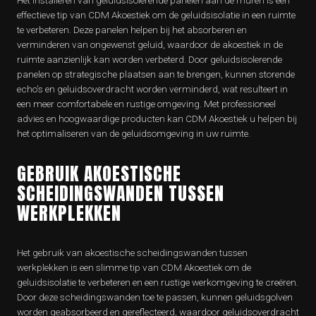
Het installeren van geluidsisolerende panelen aan de muren is een
effectieve tip van CDM Akoestiek om de geluidsisolatie in een ruimte
te verbeteren. Deze panelen helpen bij het absorberen en
verminderen van ongewenst geluid, waardoor de akoestiek in de
ruimte aanzienlijk kan worden verbeterd. Door geluidsisolerende
panelen op strategische plaatsen aan te brengen, kunnen storende
echo’s en geluidsoverdracht worden verminderd, wat resulteert in
een meer comfortabele en rustige omgeving. Met professioneel
advies en hoogwaardige producten kan CDM Akoestiek u helpen bij
het optimaliseren van de geluidsomgeving in uw ruimte.
GEBRUIK AKOESTISCHE
SCHEIDINGSWANDEN TUSSEN
WERKPLEKKEN
Het gebruik van akoestische scheidingswanden tussen
werkplekken is een slimme tip van CDM Akoestiek om de
geluidsisolatie te verbeteren en een rustige werkomgeving te creëren.
Door deze scheidingswanden toe te passen, kunnen geluidsgolven
worden geabsorbeerd en gereflecteerd, waardoor geluidsoverdracht