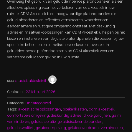
Overweeg het gebruik van geluiddempende plafondpanelen als een
effectieve oplossing voor het verbeteren van de akoestiek in uw
ruimte. CDM Akoestiek biedt hoogwaardige plafondpanelen die
geluid absorberen en reflecties verminderen, waardoor een
aangenamere en rustigere omgeving ontstaat. Met deskundig
advies en maatwerkoplossingen kan CDM Akoestiek u helpen bij het
kiezen en installeren van de juiste plafondpanelen die passen bij uw
specifieke behoeften en esthetische voorkeuren. Investeer in
geluiddempende plafondpanelen van CDM Akoestiek voor een
verbeterde geluidsomgeving in uw ruimte.
door
studiobaldesteinit
Geplaatst:
23 februari 2026
Categorie:
Uncategorized
Tags:
akoestische oplossingen
,
boekenkasten
,
cdm akoestiek
,
comfortabele omgeving
,
deskundig advies
,
dikke gordijnen
,
galm
verminderen
,
geluidsisolatie
,
geluidsisolerende panelen
,
geluidskwaliteit
,
geluidsomgeving
,
geluidsoverdracht verminderen
,