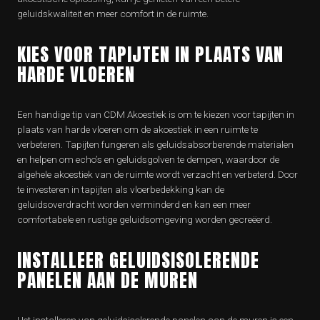
geluidskwaliteit en meer comfort in de ruimte.
KIES VOOR TAPIJTEN IN PLAATS VAN
HARDE VLOEREN
Een handige tip van CDM Akoestiek is om te kiezen voor tapijten in
plaats van harde vloeren om de akoestiek in een ruimte te
verbeteren. Tapijten fungeren als geluidsabsorberende materialen
en helpen om echo’s en geluidsgolven te dempen, waardoor de
algehele akoestiek van de ruimte wordt verzacht en verbeterd. Door
te investeren in tapijten als vloerbedekking kan de
geluidsoverdracht worden verminderd en kan een meer
comfortabele en rustige geluidsomgeving worden gecreëerd.
INSTALLEER GELUIDSISOLERENDE
PANELEN AAN DE MUREN