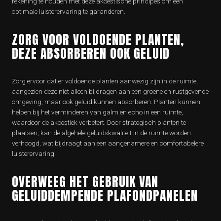
rekening te houden met deze akoestische principes om een
optimale luisterervaring te garanderen.
ZORG VOOR VOLDOENDE PLANTEN,
DEZE ABSORBEREN OOK GELUID
Zorg ervoor dat er voldoende planten aanwezig zijn in de ruimte,
aangezien deze niet alleen bijdragen aan een groene en rustgevende
omgeving, maar ook geluid kunnen absorberen. Planten kunnen
helpen bij het verminderen van galm en echo in een ruimte,
waardoor de akoestiek verbetert. Door strategisch planten te
plaatsen, kan de algehele geluidskwaliteit in de ruimte worden
verhoogd, wat bijdraagt aan een aangenamere en comfortabelere
luisterervaring.
OVERWEEG HET GEBRUIK VAN
GELUIDDEMPENDE PLAFONDPANELEN