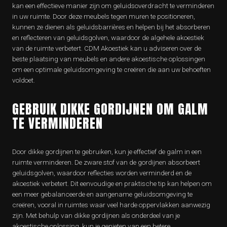
kan een effectieve manier zijn om geluidsoverdracht te verminderen
in uw ruimte. Door deze meubels tegen muren te positioneren,
kunnen ze dienen als geluidsbarrières en helpen bij het absorberen
en reflecteren van geluidsgolven, waardoor de algehele akoestiek
van de ruimte verbetert. CDM Akoestiek kan u adviseren over de
beste plaatsing van meubels en andere akoestische oplossingen
om een optimale geluidsomgeving te creëren die aan uw behoeften
voldoet.
GEBRUIK DIKKE GORDIJNEN OM GALM
TE VERMINDEREN
Door dikke gordijnen te gebruiken, kun je effectief de galm in een
ruimte verminderen. De zware stof van de gordijnen absorbeert
geluidsgolven, waardoor reflecties worden verminderd en de
akoestiek verbetert. Dit eenvoudige en praktische tip kan helpen om
een meer gebalanceerde en aangename geluidsomgeving te
creëren, vooral in ruimtes waar veel harde oppervlakken aanwezig
zijn. Met behulp van dikke gordijnen als onderdeel van je
akoestische oplossing, kun je genieten van een betere