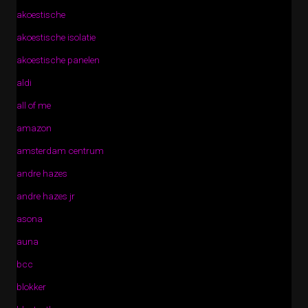
akoestische
akoestische isolatie
akoestische panelen
aldi
all of me
amazon
amsterdam centrum
andre hazes
andre hazes jr
asona
auna
bcc
blokker