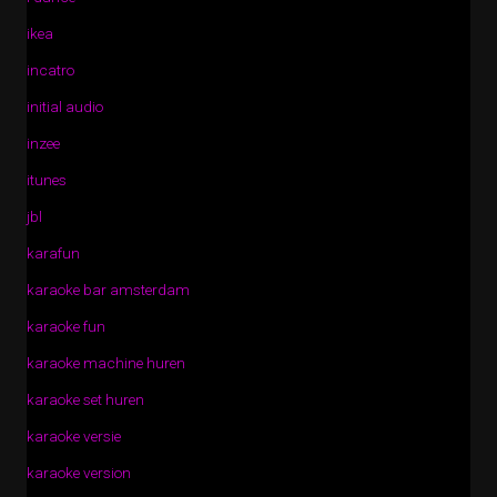
ikea
incatro
initial audio
inzee
itunes
jbl
karafun
karaoke bar amsterdam
karaoke fun
karaoke machine huren
karaoke set huren
karaoke versie
karaoke version