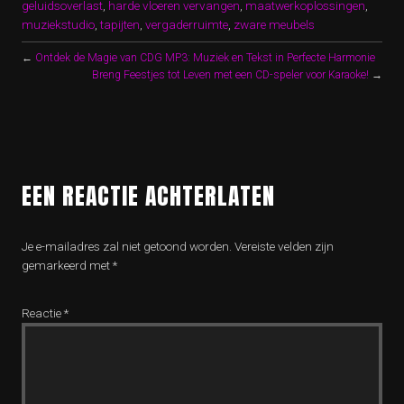
geluidsoverlast
,
harde vloeren vervangen
,
maatwerkoplossingen
,
muziekstudio
,
tapijten
,
vergaderruimte
,
zware meubels
←
Ontdek de Magie van CDG MP3: Muziek en Tekst in Perfecte Harmonie
Breng Feestjes tot Leven met een CD-speler voor Karaoke!
→
EEN REACTIE ACHTERLATEN
Je e-mailadres zal niet getoond worden.
Vereiste velden zijn
gemarkeerd met
*
Reactie
*