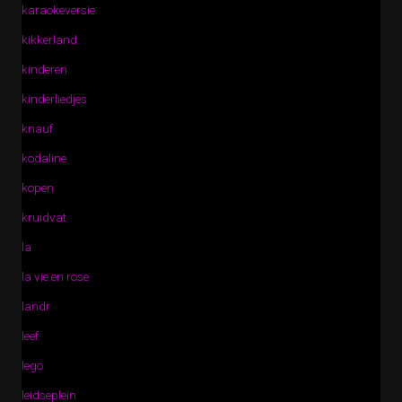
karaokeversie
kikkerland
kinderen
kinderliedjes
knauf
kodaline
kopen
kruidvat
la
la vie en rose
landr
leef
lego
leidseplein