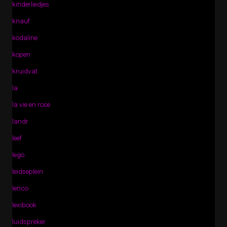
kinderliedjes
knauf
kodaline
kopen
kruidvat
la
la vie en rose
landr
leef
lego
leidseplein
lenco
lexibook
luidspreker