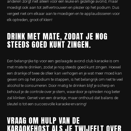
anderen zorgt niet alleen voor een leuke en gezellige avond, maar
moedigt ook aan tot zelfvertrouwen en plezier op het podium. Dus
vergeet niet om elkaar aan te moedigen en te applaudisseren voor
elk optreden, groot of klein!
DRINK MET MATE, ZODAT JE NOG
STEEDS GOED KUNT ZINGEN.
Een belangrijke tip voor een geslaagde avond club karaoke is om
met mate te drinken, zodat je nog steeds goed kunt zingen. Hoewel
een drankje of twee de sfeer kan verhogen en je wat meer moed kan
geven om op het podium te stappen, is het belangrijk om niet te veel
alcohol te consumeren. Door matig te drinken blijf je scherp en
behoud je de controle over je stem, waardoor je optreden nog beter
zal klinken. Geniet van een drankje, maar onthoud dat balans de
sleutel is tot een succesvolle karaoke-ervaring!
VRAAG OM HULP VAN DE
KARAOKEHOST ALS JE TWIJFELT OVER