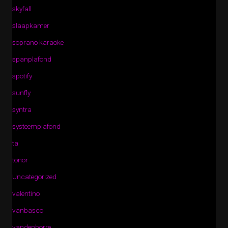
skyfall
slaapkamer
soprano karaoke
spanplafond
spotify
sunfly
syntra
systeemplafond
ta
tonor
Uncategorized
valentino
vanbasco
vandenborre