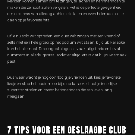
Mensen komen samen om te zingen, te lachen en herinneringen te
maken die ze nooit zullen vergeten. Het is de perfecte gelegenheid
om de stress van alledag achter je te laten en even helemaal los te
gaan op je favoriete hits.
Of je nu solo wilt optreden, een duet wilt zingen met een vriend of
zelfs met een hele groep op het podium wilt staan, bij club karaoke
kan het allemaal. De songcatalogus is vaak uitgebreid en bevat
nummers in allerlei genres, zodat er altijd iets is dat bij jouw smaak
past.
Dus waar wacht je nog op? Nodig je vrienden uit, kies je favoriete
liedje en stap het podium op bij club karaoke. Laat je innerlijke
superster stralen en creëer herinneringen die een leven lang
meegaan!
7 TIPS VOOR EEN GESLAAGDE CLUB