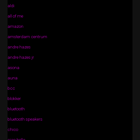
aldi
all of me
amazon
amsterdam centrum
andre hazes
andre hazes jr
asona
auna
bcc
blokker
bluetooth
bluetooth speakers
chico
ciao bella