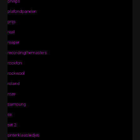
philips
plafondpanelen
prijs
real
reaper
recordingthemasters
rockfon
rockwool
roland
roze
samsung
se
set 2
sinterklaasliedjes