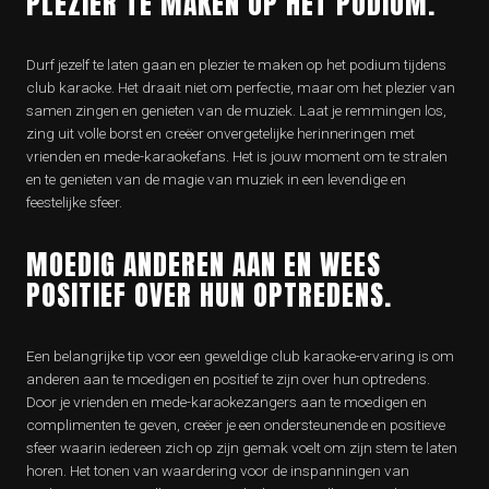
PLEZIER TE MAKEN OP HET PODIUM.
Durf jezelf te laten gaan en plezier te maken op het podium tijdens
club karaoke. Het draait niet om perfectie, maar om het plezier van
samen zingen en genieten van de muziek. Laat je remmingen los,
zing uit volle borst en creëer onvergetelijke herinneringen met
vrienden en mede-karaokefans. Het is jouw moment om te stralen
en te genieten van de magie van muziek in een levendige en
feestelijke sfeer.
MOEDIG ANDEREN AAN EN WEES
POSITIEF OVER HUN OPTREDENS.
Een belangrijke tip voor een geweldige club karaoke-ervaring is om
anderen aan te moedigen en positief te zijn over hun optredens.
Door je vrienden en mede-karaokezangers aan te moedigen en
complimenten te geven, creëer je een ondersteunende en positieve
sfeer waarin iedereen zich op zijn gemak voelt om zijn stem te laten
horen. Het tonen van waardering voor de inspanningen van