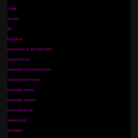
inzee
itunes
jbl
karafun
karaoke bar amsterdam
karaoke fun
karaoke machine huren
karaoke set huren
karaoke versie
karaoke version
karaokeversie
kikkerland
kinderen