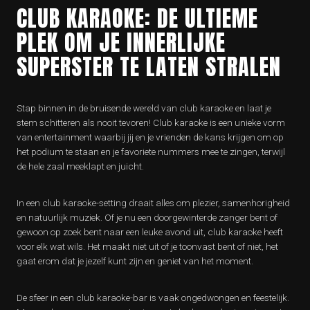
CLUB KARAOKE: DE ULTIEME
PLEK OM JE INNERLIJKE
SUPERSTER TE LATEN STRALEN
Stap binnen in de bruisende wereld van club karaoke en laat je
stem schitteren als nooit tevoren! Club karaoke is een unieke vorm
van entertainment waarbij jij en je vrienden de kans krijgen om op
het podium te staan en je favoriete nummers mee te zingen, terwijl
de hele zaal meeklapt en juicht.
In een club karaoke-setting draait alles om plezier, samenhorigheid
en natuurlijk muziek. Of je nu een doorgewinterde zanger bent of
gewoon op zoek bent naar een leuke avond uit, club karaoke heeft
voor elk wat wils. Het maakt niet uit of je toonvast bent of niet, het
gaat erom dat je jezelf kunt zijn en geniet van het moment.
De sfeer in een club karaoke-bar is vaak ongedwongen en feestelijk.