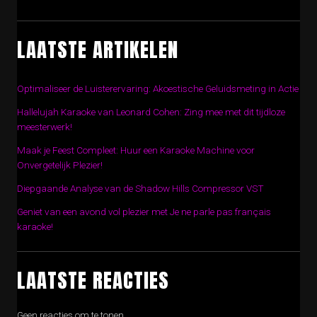
LAATSTE ARTIKELEN
Optimaliseer de Luisterervaring: Akoestische Geluidsmeting in Actie
Hallelujah Karaoke van Leonard Cohen: Zing mee met dit tijdloze
meesterwerk!
Maak je Feest Compleet: Huur een Karaoke Machine voor
Onvergetelijk Plezier!
Diepgaande Analyse van de Shadow Hills Compressor VST
Geniet van een avond vol plezier met Je ne parle pas français
karaoke!
LAATSTE REACTIES
Geen reacties om te tonen.