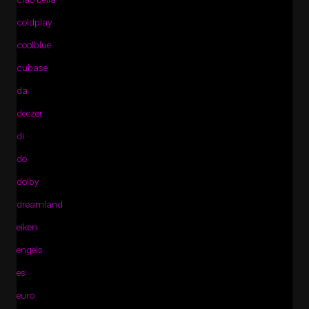
coldplay
coolblue
cubase
da
deezer
di
do
dolby
dreamland
eiken
engels
es
euro