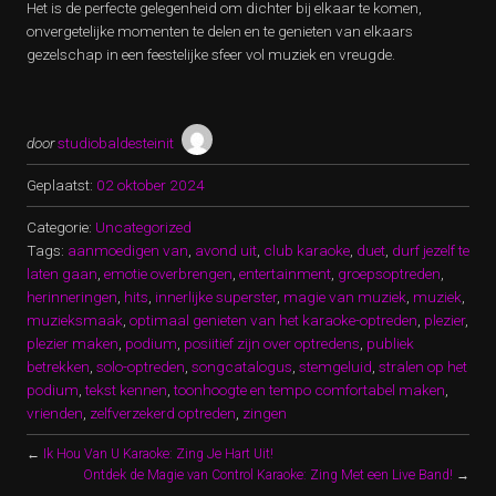
Het is de perfecte gelegenheid om dichter bij elkaar te komen,
onvergetelijke momenten te delen en te genieten van elkaars
gezelschap in een feestelijke sfeer vol muziek en vreugde.
door
studiobaldesteinit
Geplaatst:
02 oktober 2024
Categorie:
Uncategorized
Tags:
aanmoedigen van
,
avond uit
,
club karaoke
,
duet
,
durf jezelf te
laten gaan
,
emotie overbrengen
,
entertainment
,
groepsoptreden
,
herinneringen
,
hits
,
innerlijke superster
,
magie van muziek
,
muziek
,
muzieksmaak
,
optimaal genieten van het karaoke-optreden
,
plezier
,
plezier maken
,
podium
,
posiitief zijn over optredens
,
publiek
betrekken
,
solo-optreden
,
songcatalogus
,
stemgeluid
,
stralen op het
podium
,
tekst kennen
,
toonhoogte en tempo comfortabel maken
,
vrienden
,
zelfverzekerd optreden
,
zingen
←
Ik Hou Van U Karaoke: Zing Je Hart Uit!
Ontdek de Magie van Control Karaoke: Zing Met een Live Band!
→