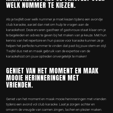
WELK NUMMER TE KIEZEN.
Als je twijfelt over welk nummer je moet kiezen tijdens een avondje
club karaoke, aarzel dan niet om hulp te vragen aan de
karaokehost. Deze ervaren gastheer of gastvrouw staat klaar om je
te begeleiden en advies te geven bij het maken van je keuze. Met hun
kennis van het repertoire en hun passie voor karaoke kunnen ze je
helpen het perfecte nummer te vinden dat past bij jouw stem en stijl.
Twijfel dus niet en maak gebruik van de expertise van de
karaokehost om jouw optreden onvergetelijk te maken!
GENIET VAN HET MOMENT EN MAAK
MOOIE HERINNERINGEN MET
VRIENDEN.
Geniet van het moment en maak mooie herinneringen met vrienden
tijdens een avond vol club karaoke. Laat je zorgen achter en
omarm de vreugde van samen zingen, lachen en plezier maken.