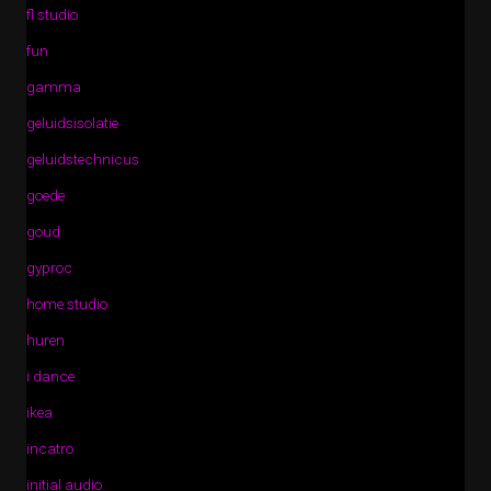
fl studio
fun
gamma
geluidsisolatie
geluidstechnicus
goede
goud
gyproc
home studio
huren
i dance
ikea
incatro
initial audio