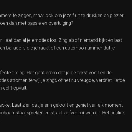
mers te zingen, maar ook om jezelf uit te drukken en plezier
doen dan met passie en overtuiging?
 laat dan al je emoties los. Zing alsof niemand kijkt en laat
een ballade is die je raakt of een uptempo nummer dat je
fecte timing. Het gaat erom dat je de tekst voelt en de
s stromen terwijl je zingt, of het nu vreugde, verdriet, liefde
n echt opvalt.
raoke. Laat zien dat je erin gelooft en geniet van elk moment
chaamstaal spreken en straal zelfvertrouwen uit. Het publiek
.