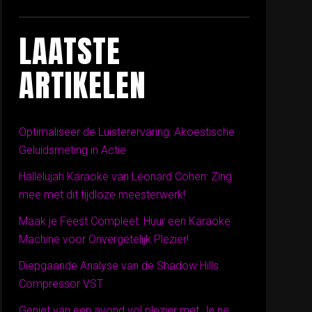
LAATSTE
ARTIKELEN
Optimaliseer de Luisterervaring: Akoestische
Geluidsmeting in Actie
Hallelujah Karaoke van Leonard Cohen: Zing
mee met dit tijdloze meesterwerk!
Maak je Feest Compleet: Huur een Karaoke
Machine voor Onvergetelijk Plezier!
Diepgaande Analyse van de Shadow Hills
Compressor VST
Geniet van een avond vol plezier met Je ne