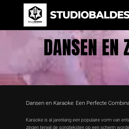
STUDIOBALDEST
DANSEN EN 
Dansen en Karaoke: Een Perfecte Combinat
Karaoke is al jarenlang een populaire vorm van en
zingen terwijl de songteksten op een scherm word