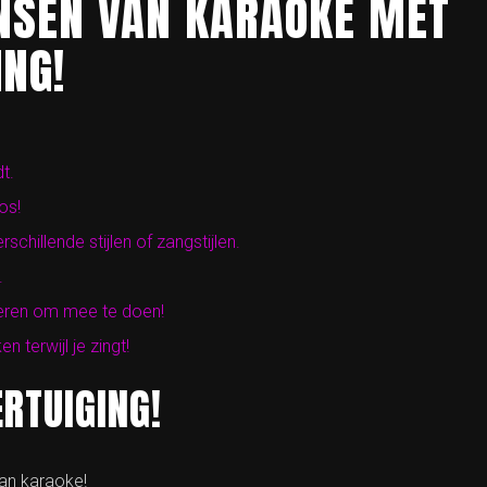
ANSEN VAN KARAOKE MET
ING!
t.
os!
hillende stijlen of zangstijlen.
.
reren om mee te doen!
 terwijl je zingt!
ERTUIGING!
van karaoke!