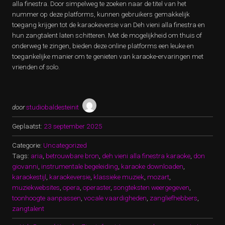
alla finestra. Door simpelweg te zoeken naar de titel van het
nummer op deze platforms, kunnen gebruikers gemakkelijk
toegang krijgen tot de karaokeversie van Deh vieni alla finestra en
hun zangtalent laten schitteren. Met de mogelijkheid om thuis of
onderweg te zingen, bieden deze online platforms een leuke en
toegankelijke manier om te genieten van karaoke-ervaringen met
vrienden of solo.
door
studiobaldesteinit
Geplaatst:
23 september 2025
Categorie:
Uncategorized
Tags:
aria
,
betrouwbare bron
,
deh vieni alla finestra karaoke
,
don
giovanni
,
instrumentale begeleiding
,
karaoke downloaden
,
karaokestijl
,
karaokeversie
,
klassieke muziek
,
mozart
,
muziekwebsites
,
opera
,
operaster
,
songteksten weergegeven
,
toonhoogte aanpassen
,
vocale vaardigheden
,
zangliefhebbers
,
zangtalent