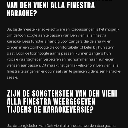
VAN DEH VIENI ALLA FINESTRA
KARAOKE?
Ja, bij de meeste karaoke-software en -toepassingen is het mogelijk
om de toonhoogte aan te passen van Deh vieni alla finestra
karaoke. Deze functie is handig voor zangers die de aria willen
zingen in een toonhoogte die comfortabeler of beter bij hun stem
past. Door de toonhoogte aan te passen, kunnen zangers hun
vocale vaardigheden verbeteren en het nummer naar hun eigen
wensen aanpassen. Dit maakt het gemakkelijker om Deh vieni alla
finestra te zingen en er optimaal van te genieten tijdens een karaoke-
sessie.
ZIJN DE SONGTEKSTEN VAN DEH VIENI
ALLA FINESTRA WEERGEGEVEN
TIJDENS DE KARAOKEVERSIE?
Ja, de songteksten van Deh vieni alla finestra worden doorgaans