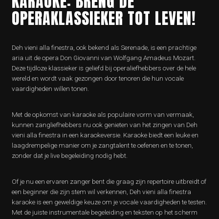
KARAOKE: BRENG DE
OPERAKLASSIEKER TOT LEVEN!
Deh vieni alla finestra, ook bekend als Serenade, is een prachtige
aria uit de opera Don Giovanni van Wolfgang Amadeus Mozart.
Deze tijdloze klassieker is geliefd bij operaliefhebbers over de hele
wereld en wordt vaak gezongen door tenoren die hun vocale
vaardigheden willen tonen.
Met de opkomst van karaoke als populaire vorm van vermaak,
kunnen zangliefhebbers nu ook genieten van het zingen van Deh
vieni alla finestra in een karaokeversie. Karaoke biedt een leuke en
laagdrempelige manier om je zangtalent te oefenen en te tonen,
zonder dat je live begeleiding nodig hebt.
Of je nu een ervaren zanger bent die graag zijn repertoire uitbreidt of
een beginner die zijn stem wil verkennen, Deh vieni alla finestra
karaoke is een geweldige keuze om je vocale vaardigheden te testen.
Met de juiste instrumentale begeleiding en teksten op het scherm