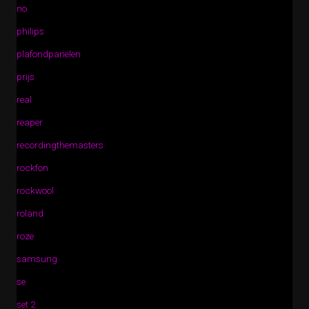
no
philips
plafondpanelen
prijs
real
reaper
recordingthemasters
rockfon
rockwool
roland
roze
samsung
se
set 2