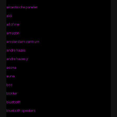
akoestische panelen
aldi
all of me
amazon
amsterdam centrum
andre hazes
andre hazes jr
asona
auna
bcc
blokker
bluetooth
bluetooth speakers