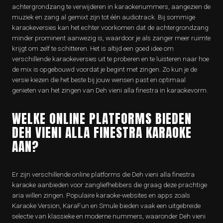
achtergrondzang te verwijderen in karaokenummers, aangezien de
muziek en zang al gemixt zijn tot één audiotrack. Bij sommige
karaokeversies kan het echter voorkomen dat de achtergrondzang
minder prominent aanwezig is, waardoor je als zanger meer ruimte
krijgt om zelf te schitteren. Het is altijd een goed idee om
verschillende karaokeversies uit te proberen en te luisteren naar hoe
de mix is opgebouwd voordat je begint met zingen. Zo kun je de
versie kiezen die het beste bij jouw wensen past en optimaal
genieten van het zingen van Deh vieni alla finestra in karaokevorm.
WELKE ONLINE PLATFORMS BIEDEN
DEH VIENI ALLA FINESTRA KARAOKE
AAN?
Er zijn verschillende online platforms die Deh vieni alla finestra
karaoke aanbieden voor zangliefhebbers die graag deze prachtige
aria willen zingen. Populaire karaoke-websites en apps zoals
Karaoke Version, KaraFun en Smule bieden vaak een uitgebreide
selectie van klassieke en moderne nummers, waaronder Deh vieni