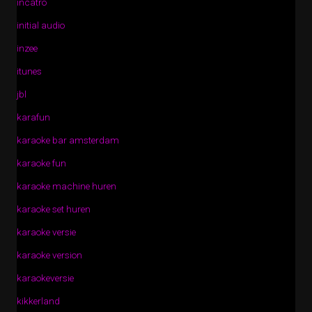
incatro
initial audio
inzee
itunes
jbl
karafun
karaoke bar amsterdam
karaoke fun
karaoke machine huren
karaoke set huren
karaoke versie
karaoke version
karaokeversie
kikkerland