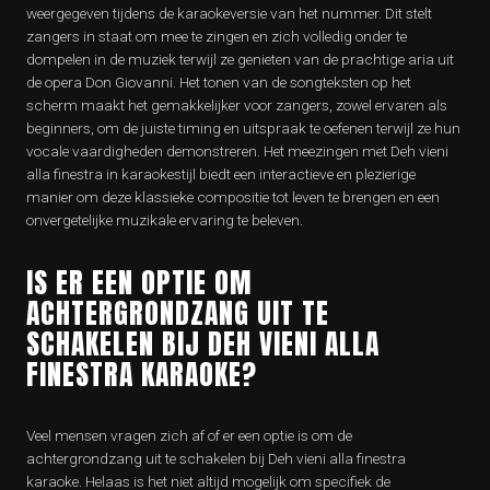
weergegeven tijdens de karaokeversie van het nummer. Dit stelt
zangers in staat om mee te zingen en zich volledig onder te
dompelen in de muziek terwijl ze genieten van de prachtige aria uit
de opera Don Giovanni. Het tonen van de songteksten op het
scherm maakt het gemakkelijker voor zangers, zowel ervaren als
beginners, om de juiste timing en uitspraak te oefenen terwijl ze hun
vocale vaardigheden demonstreren. Het meezingen met Deh vieni
alla finestra in karaokestijl biedt een interactieve en plezierige
manier om deze klassieke compositie tot leven te brengen en een
onvergetelijke muzikale ervaring te beleven.
IS ER EEN OPTIE OM
ACHTERGRONDZANG UIT TE
SCHAKELEN BIJ DEH VIENI ALLA
FINESTRA KARAOKE?
Veel mensen vragen zich af of er een optie is om de
achtergrondzang uit te schakelen bij Deh vieni alla finestra
karaoke. Helaas is het niet altijd mogelijk om specifiek de