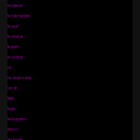
kinderen
kinderliedjes
knauf
kodaline
kopen
kruidvat
la
la vie en rose
landr
leef
lego
leidseplein
lenco
lexibook