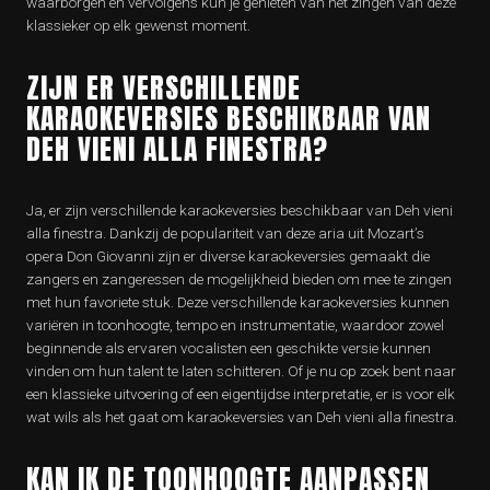
waarborgen en vervolgens kun je genieten van het zingen van deze
klassieker op elk gewenst moment.
ZIJN ER VERSCHILLENDE
KARAOKEVERSIES BESCHIKBAAR VAN
DEH VIENI ALLA FINESTRA?
Ja, er zijn verschillende karaokeversies beschikbaar van Deh vieni
alla finestra. Dankzij de populariteit van deze aria uit Mozart’s
opera Don Giovanni zijn er diverse karaokeversies gemaakt die
zangers en zangeressen de mogelijkheid bieden om mee te zingen
met hun favoriete stuk. Deze verschillende karaokeversies kunnen
variëren in toonhoogte, tempo en instrumentatie, waardoor zowel
beginnende als ervaren vocalisten een geschikte versie kunnen
vinden om hun talent te laten schitteren. Of je nu op zoek bent naar
een klassieke uitvoering of een eigentijdse interpretatie, er is voor elk
wat wils als het gaat om karaokeversies van Deh vieni alla finestra.
KAN IK DE TOONHOOGTE AANPASSEN