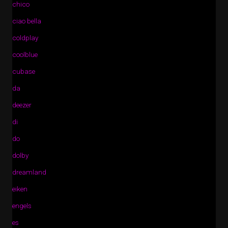
chico
ciao bella
coldplay
coolblue
cubase
da
deezer
di
do
dolby
dreamland
eiken
engels
es