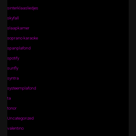
sinterklaasliedjes
skyfall
slaapkamer
soprano karaoke
spanplafond
spotify
sunfly
syntra
systeemplafond
ta
tonor
Uncategorized
valentino