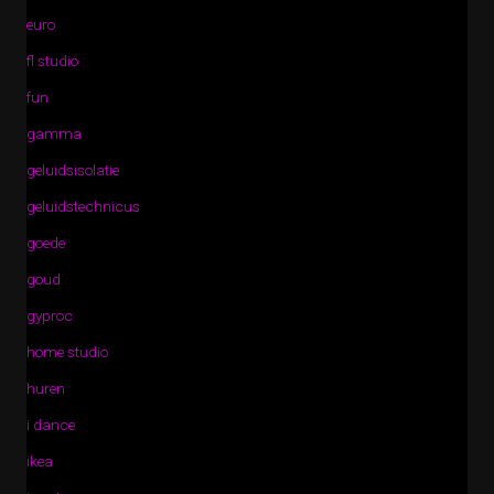
euro
fl studio
fun
gamma
geluidsisolatie
geluidstechnicus
goede
goud
gyproc
home studio
huren
i dance
ikea