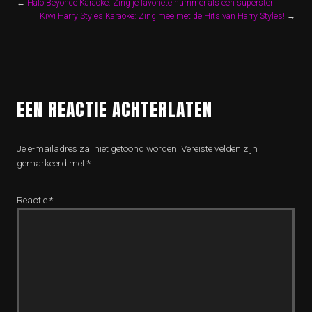
←
Halo Beyoncé Karaoke: Zing je favoriete nummer als een superster!
Kiwi Harry Styles Karaoke: Zing mee met de Hits van Harry Styles!
→
EEN REACTIE ACHTERLATEN
Je e-mailadres zal niet getoond worden.
Vereiste velden zijn
gemarkeerd met
*
Reactie
*