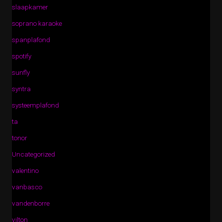
slaapkamer
soprano karaoke
spanplafond
spotify
sunfly
syntra
systeemplafond
ta
tonor
Uncategorized
valentino
vanbasco
vandenborre
vilton