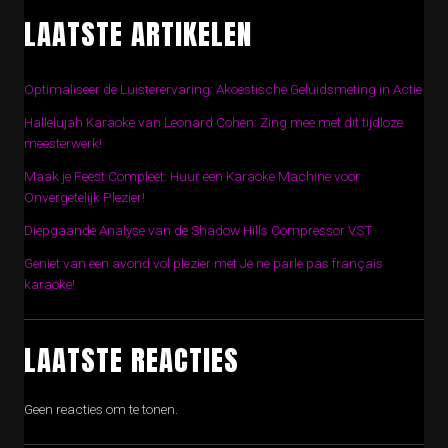
LAATSTE ARTIKELEN
Optimaliseer de Luisterervaring: Akoestische Geluidsmeting in Actie
Hallelujah Karaoke van Leonard Cohen: Zing mee met dit tijdloze
meesterwerk!
Maak je Feest Compleet: Huur een Karaoke Machine voor
Onvergetelijk Plezier!
Diepgaande Analyse van de Shadow Hills Compressor VST
Geniet van een avond vol plezier met Je ne parle pas français
karaoke!
LAATSTE REACTIES
Geen reacties om te tonen.