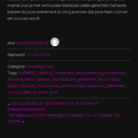
manier kun je met vertrouwen beslissen welke gerechten het beste
passen bij jouw evenement en zorg je ervoor dat jouw feest culinair
een succes wordt.
door
studiobaldesteinit
Geplaatst:
11 juni 2024
Categorie:
Uncategorized
Tags:
buffetstijl
,
catering
,
creativiteit
,
dienstverlening
,
evenement
,
expertise
,
feest cateraar
,
food stations
,
gerechten
,
keuze menu-
opties
,
logistiek
,
menu-opties
,
professioneel
,
recensies
,
referenties
,
service
,
sfeer
,
sit-down diner
←
De Cruciale Rol van Geluidstechnici in de Muziek- en
Entertainmentindustrie
Hoe maak je een professionele geluidsopname: Tips en stappen voor
succes!
→