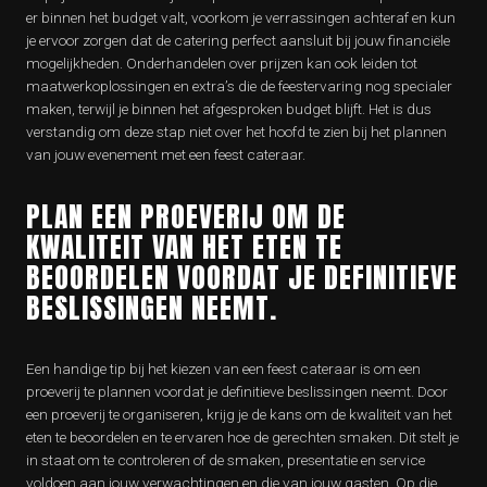
er binnen het budget valt, voorkom je verrassingen achteraf en kun
je ervoor zorgen dat de catering perfect aansluit bij jouw financiële
mogelijkheden. Onderhandelen over prijzen kan ook leiden tot
maatwerkoplossingen en extra’s die de feestervaring nog specialer
maken, terwijl je binnen het afgesproken budget blijft. Het is dus
verstandig om deze stap niet over het hoofd te zien bij het plannen
van jouw evenement met een feest cateraar.
PLAN EEN PROEVERIJ OM DE
KWALITEIT VAN HET ETEN TE
BEOORDELEN VOORDAT JE DEFINITIEVE
BESLISSINGEN NEEMT.
Een handige tip bij het kiezen van een feest cateraar is om een
proeverij te plannen voordat je definitieve beslissingen neemt. Door
een proeverij te organiseren, krijg je de kans om de kwaliteit van het
eten te beoordelen en te ervaren hoe de gerechten smaken. Dit stelt je
in staat om te controleren of de smaken, presentatie en service
voldoen aan jouw verwachtingen en die van jouw gasten. Op die