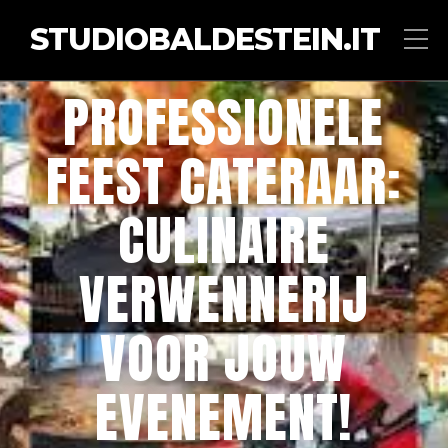
STUDIOBALDESTEIN.IT
PROFESSIONELE
FEEST CATERAAR:
CULINAIRE
VERWENNERIJ
VOOR JOUW
EVENEMENT!