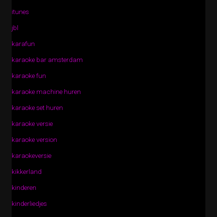
itunes
jbl
karafun
karaoke bar amsterdam
karaoke fun
karaoke machine huren
karaoke set huren
karaoke versie
karaoke version
karaokeversie
kikkerland
kinderen
kinderliedjes