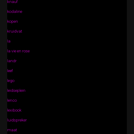
knauf
kodaline
kopen
kruidvat
la
la vie en rose
landr
leef
lego
leidseplein
lenco
lexibook
luidspreker
maat