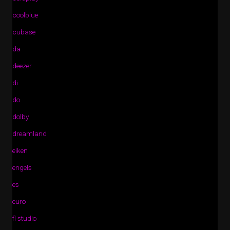
coolblue
cubase
da
deezer
di
do
dolby
dreamland
eiken
engels
es
euro
fl studio