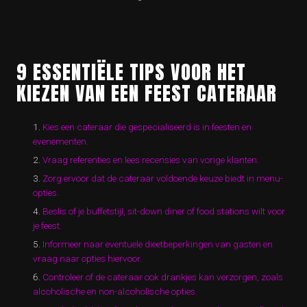
9 ESSENTIËLE TIPS VOOR HET
KIEZEN VAN EEN FEEST CATERAAR
Kies een cateraar die gespecialiseerd is in feesten en
evenementen.
Vraag referenties en lees recensies van vorige klanten.
Zorg ervoor dat de cateraar voldoende keuze biedt in menu-
opties.
Beslis of je buffetstijl, sit-down diner of food stations wilt voor
je feest.
Informeer naar eventuele dieetbeperkingen van gasten en
vraag naar opties hiervoor.
Controleer of de cateraar ook drankjes kan verzorgen, zoals
alcoholische en non-alcoholische opties.