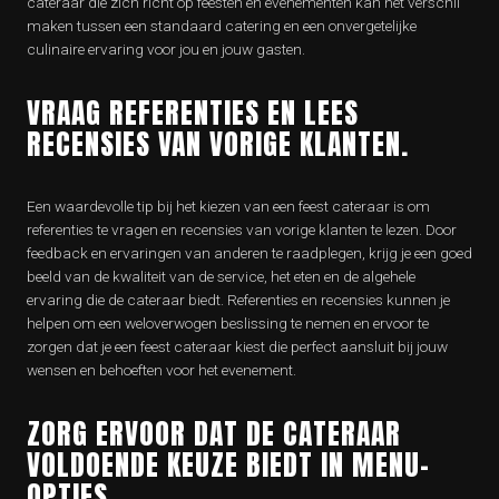
cateraar die zich richt op feesten en evenementen kan het verschil
maken tussen een standaard catering en een onvergetelijke
culinaire ervaring voor jou en jouw gasten.
VRAAG REFERENTIES EN LEES
RECENSIES VAN VORIGE KLANTEN.
Een waardevolle tip bij het kiezen van een feest cateraar is om
referenties te vragen en recensies van vorige klanten te lezen. Door
feedback en ervaringen van anderen te raadplegen, krijg je een goed
beeld van de kwaliteit van de service, het eten en de algehele
ervaring die de cateraar biedt. Referenties en recensies kunnen je
helpen om een weloverwogen beslissing te nemen en ervoor te
zorgen dat je een feest cateraar kiest die perfect aansluit bij jouw
wensen en behoeften voor het evenement.
ZORG ERVOOR DAT DE CATERAAR
VOLDOENDE KEUZE BIEDT IN MENU-
OPTIES.