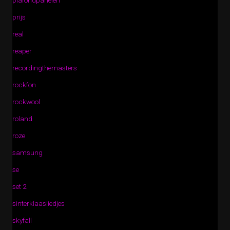
plafondpanelen
prijs
real
reaper
recordingthemasters
rockfon
rockwool
roland
roze
samsung
se
set 2
sinterklaasliedjes
skyfall