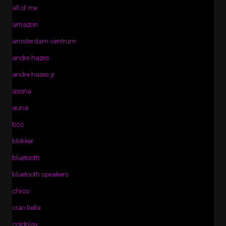
all of me
amazon
amsterdam centrum
andre hazes
andre hazes jr
asona
auna
bcc
blokker
bluetooth
bluetooth speakers
chico
ciao bella
coldplay