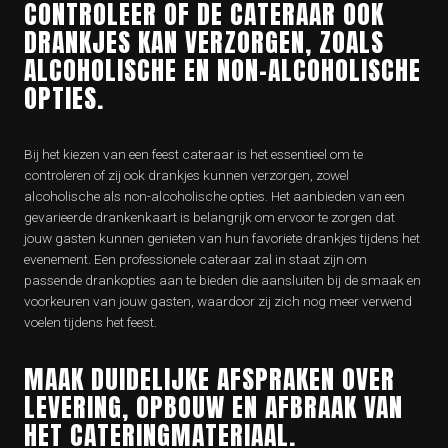
CONTROLEER OF DE CATERAAR OOK
DRANKJES KAN VERZORGEN, ZOALS
ALCOHOLISCHE EN NON-ALCOHOLISCHE
OPTIES.
Bij het kiezen van een feest cateraar is het essentieel om te
controleren of zij ook drankjes kunnen verzorgen, zowel
alcoholische als non-alcoholische opties. Het aanbieden van een
gevarieerde drankenkaart is belangrijk om ervoor te zorgen dat
jouw gasten kunnen genieten van hun favoriete drankjes tijdens het
evenement. Een professionele cateraar zal in staat zijn om
passende drankopties aan te bieden die aansluiten bij de smaak en
voorkeuren van jouw gasten, waardoor zij zich nog meer verwend
voelen tijdens het feest.
MAAK DUIDELIJKE AFSPRAKEN OVER
LEVERING, OPBOUW EN AFBRAAK VAN
HET CATERINGMATERIAAL.