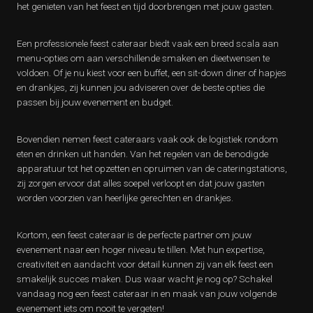
het genieten van het feest en tijd doorbrengen met jouw gasten.
Een professionele feest cateraar biedt vaak een breed scala aan
menu-opties om aan verschillende smaken en dieetwensen te
voldoen. Of je nu kiest voor een buffet, een sit-down diner of hapjes
en drankjes, zij kunnen jou adviseren over de beste opties die
passen bij jouw evenement en budget.
Bovendien nemen feest cateraars vaak ook de logistiek rondom
eten en drinken uit handen. Van het regelen van de benodigde
apparatuur tot het opzetten en opruimen van de cateringstations,
zij zorgen ervoor dat alles soepel verloopt en dat jouw gasten
worden voorzien van heerlijke gerechten en drankjes.
Kortom, een feest cateraar is de perfecte partner om jouw
evenement naar een hoger niveau te tillen. Met hun expertise,
creativiteit en aandacht voor detail kunnen zij van elk feest een
smakelijk succes maken. Dus waar wacht je nog op? Schakel
vandaag nog een feest cateraar in en maak van jouw volgende
evenement iets om nooit te vergeten!