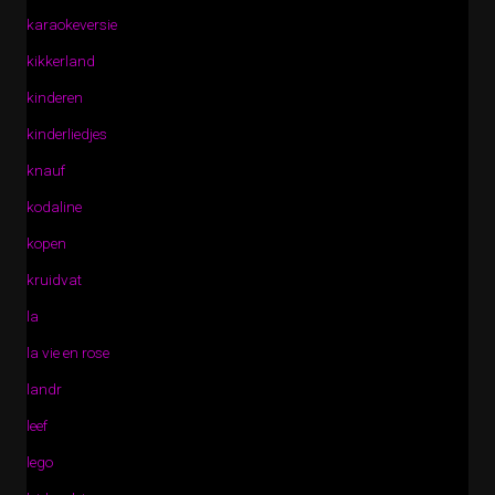
karaokeversie
kikkerland
kinderen
kinderliedjes
knauf
kodaline
kopen
kruidvat
la
la vie en rose
landr
leef
lego