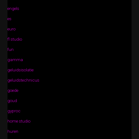
engels
es
euro
fl studio
fun
gamma
geluidsisolatie
geluidstechnicus
goede
goud
gyproc
home studio
huren