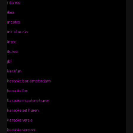
i dance
ikea
incatro
initial audio
inzee
itunes
jbl
karafun
karaoke bar amsterdam
karaoke fun
karaoke machine huren
karaoke set huren
karaoke versie
karaoke version