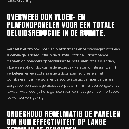
luisterervaring.
OVERWEEG OOK VLOER- EN
PLAFONDPANELEN VOOR EEN TOTALE
GELUIDSREDUCTIE IN DE RUIMTE.
Vergeet niet om ook vloer- en plafondpanelen te overwegen voor een
algehele geluidsreductie in de ruimte. Door geluiddempende
panelen op meerdere oppervlakken te installeren, zoals wanden,
vloeren en plafonds, kun je de akoestiek van de ruimte aanzienlijk
verbeteren en een optimale geluidsomgeving creëren. Het
combineren van verschillende soorten geluiddempende panelen
zorgt voor een totale geluidsabsorptie en minimaliseert ongewenst
lawaai, waardoor je kunt genieten van een rustige en comfortabele
leef- of werkomgeving.
ONDERHOUD REGELMATIG DE PANELEN
OM HUN EFFECTIVITEIT OP LANGE