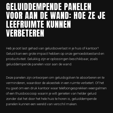
GELUIDDEMPENDE PANELEN
VOOR AAN DE WAND: HOE ZE JE
LEEFRUIMTE KUNNEN
VERBETEREN
Heb je ooit last gehad van geluidsoverlast in je huis of kantoor?
Geluid kan een grote impact hebben op onze gemoedstoestand en
productiviteit. Gelukkig zijn er oplossingen beschikbaar, zoals
geluiddempende panelen voor aan de wand.
Deze panelen zijn ontworpen om geluidsgolven te absorberen en te
verminderen, waardoor de akoestiek in een ruimte verbetert. Of het
nu gaat om een druk kantoor waar telefoongesprekken weergalmen
of een thuisbioscoop waarin je wilt genieten van helder geluid
zonder dat het door het hele huis te horen is, geluiddempende
panelen kunnen een wereld van verschil maken.