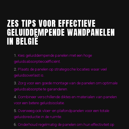
ZES TIPS VOOR EFFECTIEVE
GELUIDDEMPENDE WANDPANELEN
IN BELGIË
Kies geluiddempende panelen met een hoge
geluidsabsorptiecoëfficiënt.
Plaats de panelen op strategische locaties waar veel
geluidsoverlast is.
Zorg voor een goede montage van de panelen om optimale
geluidsabsorptie te garanderen.
Combineer verschillende diktes en materialen van panelen
voor een betere geluidsisolatie.
Overweeg ook vloer- en plafondpanelen voor een totale
geluidsreductie in de ruimte.
Onderhoud regelmatig de panelen om hun effectiviteit op