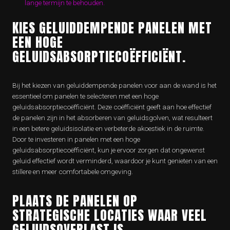
lange termijn te behouden.
KIES GELUIDDEMPENDE PANELEN MET
EEN HOGE
GELUIDSABSORPTIECOËFFICIËNT.
Bij het kiezen van geluiddempende panelen voor aan de wand is het
essentieel om panelen te selecteren met een hoge
geluidsabsorptiecoëfficiënt. Deze coëfficiënt geeft aan hoe effectief
de panelen zijn in het absorberen van geluidsgolven, wat resulteert
in een betere geluidsisolatie en verbeterde akoestiek in de ruimte.
Door te investeren in panelen met een hoge
geluidsabsorptiecoëfficiënt, kun je ervoor zorgen dat ongewenst
geluid effectief wordt verminderd, waardoor je kunt genieten van een
stillere en meer comfortabele omgeving.
PLAATS DE PANELEN OP
STRATEGISCHE LOCATIES WAAR VEEL
GELUIDSOVERLAST IS.