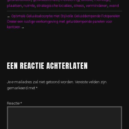
plaatsen
,
ruimte
,
strategische locaties
,
stress
,
verminderen
,
wand
←
Optimale Geluidsabsorptie met Stijlvolle Geluiddempende Fotopanelen
Creëer een rustige werkomgeving met geluiddempende panelen voor
kantoren
→
EEN REACTIE ACHTERLATEN
Je e-mailadres zal niet getoond worden.
Vereiste velden zijn
gemarkeerd met
*
Reactie
*