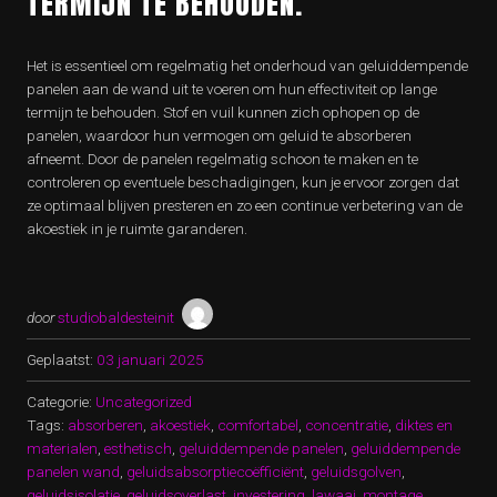
TERMIJN TE BEHOUDEN.
Het is essentieel om regelmatig het onderhoud van geluiddempende
panelen aan de wand uit te voeren om hun effectiviteit op lange
termijn te behouden. Stof en vuil kunnen zich ophopen op de
panelen, waardoor hun vermogen om geluid te absorberen
afneemt. Door de panelen regelmatig schoon te maken en te
controleren op eventuele beschadigingen, kun je ervoor zorgen dat
ze optimaal blijven presteren en zo een continue verbetering van de
akoestiek in je ruimte garanderen.
door
studiobaldesteinit
Geplaatst:
03 januari 2025
Categorie:
Uncategorized
Tags:
absorberen
,
akoestiek
,
comfortabel
,
concentratie
,
diktes en
materialen
,
esthetisch
,
geluiddempende panelen
,
geluiddempende
panelen wand
,
geluidsabsorptiecoëfficiënt
,
geluidsgolven
,
geluidsisolatie
,
geluidsoverlast
,
investering
,
lawaai
,
montage
,