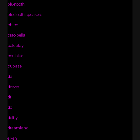
bluetooth
bluetooth speakers
chico
ciao bella
coldplay
coolblue
cubase
da
deezer
di
do
dolby
dreamland
eiken