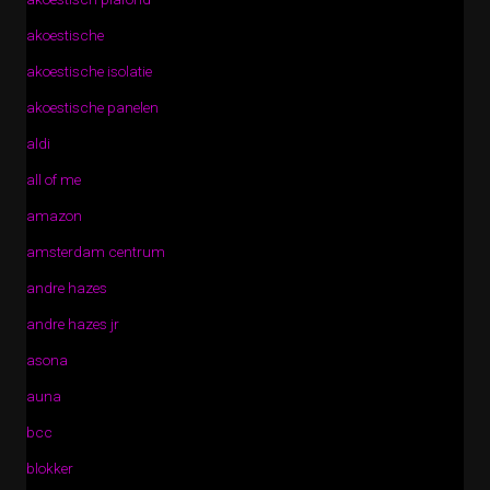
akoestische
akoestische isolatie
akoestische panelen
aldi
all of me
amazon
amsterdam centrum
andre hazes
andre hazes jr
asona
auna
bcc
blokker