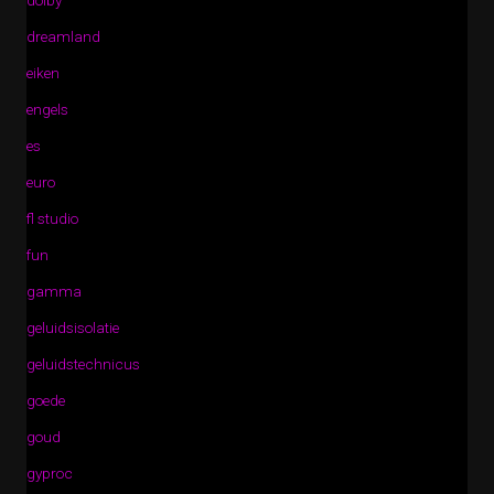
dolby
dreamland
eiken
engels
es
euro
fl studio
fun
gamma
geluidsisolatie
geluidstechnicus
goede
goud
gyproc