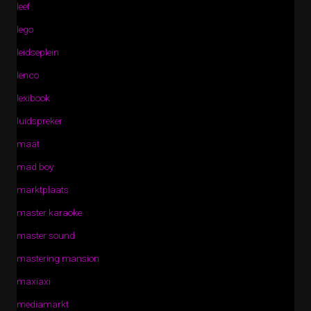
leef
lego
leidseplein
lenco
lexibook
luidspreker
maat
mad boy
marktplaats
master karaoke
master sound
mastering mansion
maxiaxi
mediamarkt