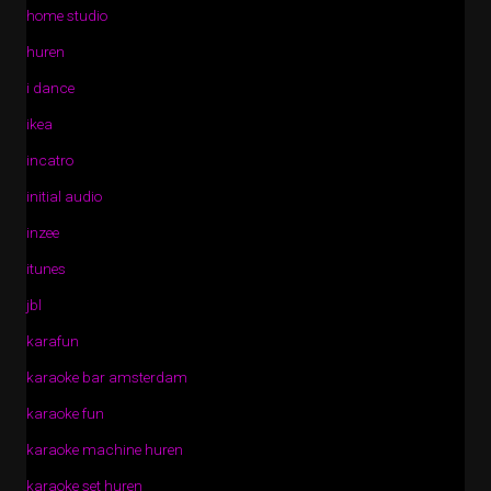
home studio
huren
i dance
ikea
incatro
initial audio
inzee
itunes
jbl
karafun
karaoke bar amsterdam
karaoke fun
karaoke machine huren
karaoke set huren