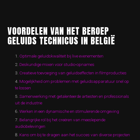
VOORDELEN VAN HET BEROEP
GELUIDS TECHNICUS IN BELGIË
Optimale geluidskwaliteit bij live evenementen
Deskundige mixen voor studio-opnames
Creatieve toevoeging van geluidseffecten in filmproducties
Mogelijkheid om problemen met geluidsapparatuur snel op
te lossen
Samenwerking met getalenteerde artiesten en professionals
uit de industrie
Werken in een dynamische en stimulerende omgeving
Belangrijke rol bij het creëren van meeslepende
audiobelevingen
Kans om bij te dragen aan het succes van diverse projecten