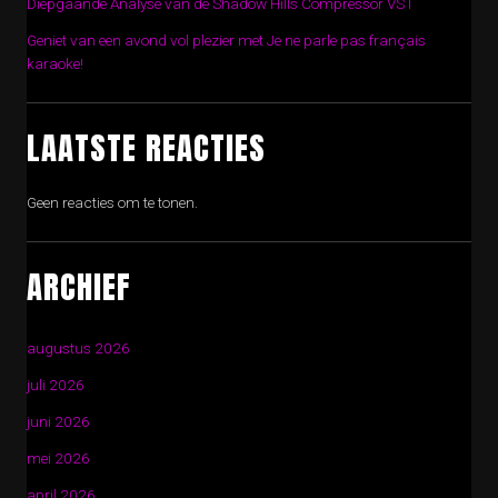
Diepgaande Analyse van de Shadow Hills Compressor VST
Geniet van een avond vol plezier met Je ne parle pas français
karaoke!
LAATSTE REACTIES
Geen reacties om te tonen.
ARCHIEF
augustus 2026
juli 2026
juni 2026
mei 2026
april 2026