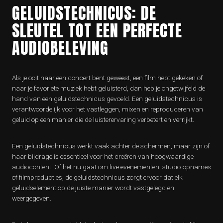
GELUIDSTECHNICUS: DE
SLEUTEL TOT EEN PERFECTE
AUDIOBELEVING
Als je ooit naar een concert bent geweest, een film hebt gekeken of
naar je favoriete muziek hebt geluisterd, dan heb je ongetwijfeld de
hand van een geluidstechnicus gevoeld. Een geluidstechnicus is
verantwoordelijk voor het vastleggen, mixen en reproduceren van
geluid op een manier die de luisterervaring verbetert en verrijkt.
Een geluidstechnicus werkt vaak achter de schermen, maar zijn of
haar bijdrage is essentieel voor het creëren van hoogwaardige
audiocontent. Of het nu gaat om live evenementen, studio-opnames
of filmproducties, de geluidstechnicus zorgt ervoor dat elk
geluidselement op de juiste manier wordt vastgelegd en
weergegeven.