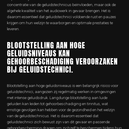
concentratie van de geluidstechnicus beïnvloeden, maar ook de
algehele kwaliteit van het audiowerk in gevaar brengen. Het is
daarom essentieel dat geluidstechnici voldoende rust en pauzes
krijgen om hun welzijn te waarborgen en optimale prestaties te
leveren.
BLOOTSTELLING AAN HOGE
GELUIDSNIVEAUS KAN
GEHOORBESCHADIGING VEROORZAKEN
BIJ GELUIDSTECHNICI.
Blootstelling aan hoge geluidsniveaus is een belangrijk risico voor
geluidstechnici, aangezien zij regelmatig werken in omgevingen
met intense geluidsdruk. Langdurige blootstelling aan luide
geluiden kan leiden tot gehoorbeschadiging en tinnitus, wat
ernstige gevolgen kan hebben voor de gezondheid en het welzijn
van de geluidstechnicus. Het is daarom essentieel dat
geluidstechnici zich bewust zijn van dit gevaar en passende
gehoorbescherming dragen om zichzelf te beschermen tijdens hun