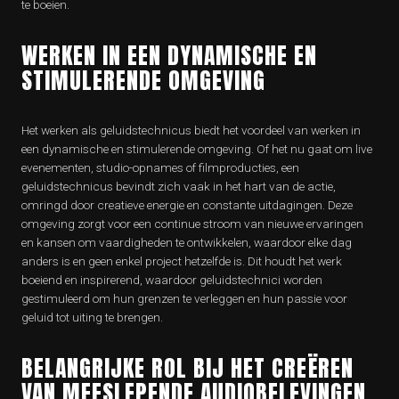
te boeien.
WERKEN IN EEN DYNAMISCHE EN
STIMULERENDE OMGEVING
Het werken als geluidstechnicus biedt het voordeel van werken in
een dynamische en stimulerende omgeving. Of het nu gaat om live
evenementen, studio-opnames of filmproducties, een
geluidstechnicus bevindt zich vaak in het hart van de actie,
omringd door creatieve energie en constante uitdagingen. Deze
omgeving zorgt voor een continue stroom van nieuwe ervaringen
en kansen om vaardigheden te ontwikkelen, waardoor elke dag
anders is en geen enkel project hetzelfde is. Dit houdt het werk
boeiend en inspirerend, waardoor geluidstechnici worden
gestimuleerd om hun grenzen te verleggen en hun passie voor
geluid tot uiting te brengen.
BELANGRIJKE ROL BIJ HET CREËREN
VAN MEESLEPENDE AUDIOBELEVINGEN