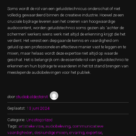
Soms wordt de rol van een geluidstechnicus onderschat of niet
volledig gewaardeerd binnen de creatieve industrie. Hoewel ze een
cruciale bijdrage leveren aan het creëren van hoogwaardige
audiocontent, worden geluidstechnici soms gezien als ‘achter de
schermen’ werkers wiens werk niet altijd de erkenning krijgt die het
verdient. Het vereist een diepgaande kennis en vaardigheid om
geluid op een professionele en effectieve manier vast te leggen en te
mixen, maar helaas wordt deze expertise niet altijd op waarde
geschat. Het is belangrijk om de essentiële rol van geluidstechnici te
erkennen en hun bijdrage te waarderen in het tot stand brengen van
meeslepende audiobelevingen voor het publiek.
door
studiobaldesteinit
Geplaatst:
13 juni 2024
Categorie:
Uncategorized
Tags:
artistieke visie
,
audiobeleving
,
communicatieve
vaardigheden
,
deskundige mixen
,
ervaring
,
expertise
,