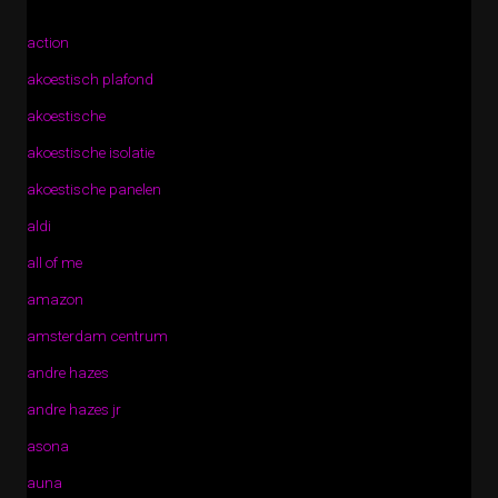
action
akoestisch plafond
akoestische
akoestische isolatie
akoestische panelen
aldi
all of me
amazon
amsterdam centrum
andre hazes
andre hazes jr
asona
auna