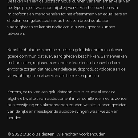
De taken van een geluidstechnicus kunnen variëren afhankelijk van
het type project waaraan hij of zij werkt. Van het opzetten van
microfoons en mengpanelen tot het afstemmen van equalizers en
effecten, een geluidstechnicus heeft een breed scala aan
vaardigheden en kennis nodig om zijn werk goed te kunnen
uitvoeren.
Naast technische expertise moet een geluidstechnicus ook over
goede communicatieve vaardigheden beschikken. Samenwerken
met artiesten, regisseurs en andere teamleden is essentieel om
ervoor te zorgen dat het uiteindelijke audioproduct voldoet aan de
verwachtingen en eisen van alle betrokken partijen.
Kortom, de rol van een geluidstechnicus is cruciaal voor de
algehele kwaliteit van audiocontent in verschillende media. Zonder
hun toewijding en vakmanschap zouden we niet kunnen genieten
van de rijke en meeslepende audiobelevingen waar we zo van
houden.
© 2022 Studio Baldestein | Alle rechten voorbehouden