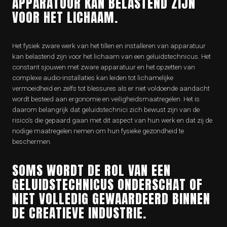
APPARATUUR KAN BELASTEND ZIJN
VOOR HET LICHAAM.
Het fysiek zware werk van het tillen en installeren van apparatuur
kan belastend zijn voor het lichaam van een geluidstechnicus. Het
constant sjouwen met zware apparatuur en het opzetten van
complexe audio-installaties kan leiden tot lichamelijke
vermoeidheid en zelfs tot blessures als er niet voldoende aandacht
wordt besteed aan ergonomie en veiligheidsmaatregelen. Het is
daarom belangrijk dat geluidstechnici zich bewust zijn van de
risico’s die gepaard gaan met dit aspect van hun werk en dat zij de
nodige maatregelen nemen om hun fysieke gezondheid te
beschermen.
SOMS WORDT DE ROL VAN EEN
GELUIDSTECHNICUS ONDERSCHAT OF
NIET VOLLEDIG GEWAARDEERD BINNEN
DE CREATIEVE INDUSTRIE.