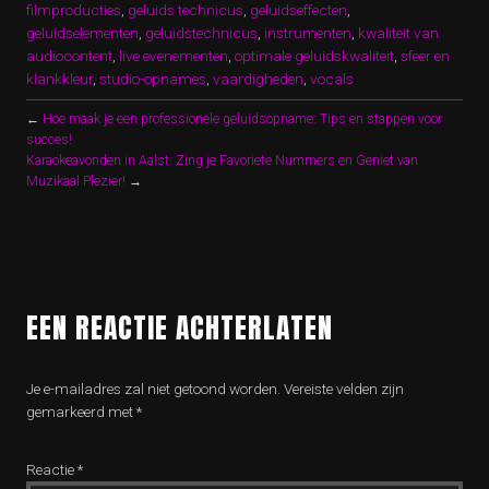
filmproducties
,
geluids technicus
,
geluidseffecten
,
geluidselementen
,
geluidstechnicus
,
instrumenten
,
kwaliteit van
audiocontent
,
live evenementen
,
optimale geluidskwaliteit
,
sfeer en
klankkleur
,
studio-opnames
,
vaardigheden
,
vocals
←
Hoe maak je een professionele geluidsopname: Tips en stappen voor
succes!
Karaokeavonden in Aalst: Zing je Favoriete Nummers en Geniet van
Muzikaal Plezier!
→
EEN REACTIE ACHTERLATEN
Je e-mailadres zal niet getoond worden.
Vereiste velden zijn
gemarkeerd met
*
Reactie
*