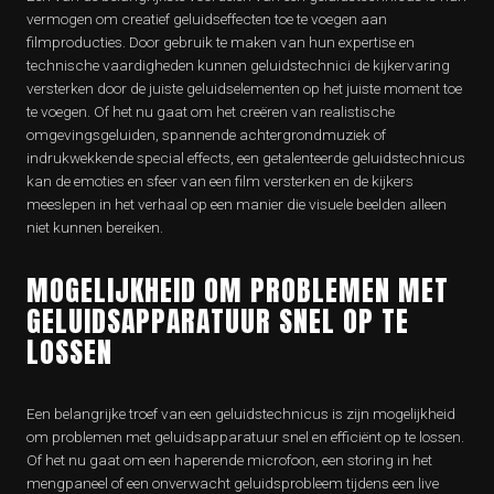
vermogen om creatief geluidseffecten toe te voegen aan
filmproducties. Door gebruik te maken van hun expertise en
technische vaardigheden kunnen geluidstechnici de kijkervaring
versterken door de juiste geluidselementen op het juiste moment toe
te voegen. Of het nu gaat om het creëren van realistische
omgevingsgeluiden, spannende achtergrondmuziek of
indrukwekkende special effects, een getalenteerde geluidstechnicus
kan de emoties en sfeer van een film versterken en de kijkers
meeslepen in het verhaal op een manier die visuele beelden alleen
niet kunnen bereiken.
MOGELIJKHEID OM PROBLEMEN MET
GELUIDSAPPARATUUR SNEL OP TE
LOSSEN
Een belangrijke troef van een geluidstechnicus is zijn mogelijkheid
om problemen met geluidsapparatuur snel en efficiënt op te lossen.
Of het nu gaat om een haperende microfoon, een storing in het
mengpaneel of een onverwacht geluidsprobleem tijdens een live