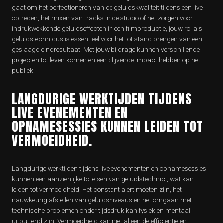
gaat om het perfectioneren van de geluidskwaliteit tijdens een live
optreden, het mixen van tracks in de studio of het zorgen voor
indrukwekkende geluidseffecten in een filmproductie, jouw rol als
geluidstechnicus is essentieel voor het tot stand brengen van een
geslaagd eindresultaat. Met jouw bijdrage kunnen verschillende
projecten tot leven komen en een blijvende impact hebben op het
publiek.
LANGDURIGE WERKTIJDEN TIJDENS
LIVE EVENEMENTEN EN
OPNAMESESSIES KUNNEN LEIDEN TOT
VERMOEIDHEID.
Langdurige werktijden tijdens live evenementen en opnamesessies
kunnen een aanzienlijke tol eisen van geluidstechnici, wat kan
leiden tot vermoeidheid. Het constant alert moeten zijn, het
nauwkeurig afstellen van geluidsniveaus en het omgaan met
technische problemen onder tijdsdruk kan fysiek en mentaal
uitputtend zijn. Vermoeidheid kan niet alleen de efficiëntie en