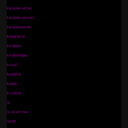
karaoke versie
karaoke version
karaokeversie
kikkerland
kinderen
kinderliedjes
knauf
kodaline
kopen
kruidvat
la
la vie en rose
landr