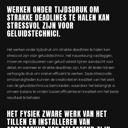
WERKEN ONDER TIJDSDRUK OM
STRAKKE DEADLINES TE HALEN KAN
STRESSVOL ZIJN VOOR
GELUIDSTECHNICI.
Het werken onder tijdsdruk om strakke deadlines te halen kan
stressvol zijn voor geluidstechnici. Het nauwkeurig vastleggen,
mixen en reproduceren van geluid vereist tijd en aandacht voor
detail, en wanneer er strakke deadlines zijn, kan dit leiden tot een
verhoogde druk om snel en efficiënt te werken. Deze stressvolle
omstandigheden kunnen de creativiteit en kwaliteit van het werk
van de geluidstechnicus beïnvloeden, waardoor het belangrijk is
om een balans te vinden tussen efficiëntie en kwaliteit om het beste
resultaat te behalen.
HET FYSIEK ZWARE WERK VAN HET
TILLEN EN INSTALLEREN VAN