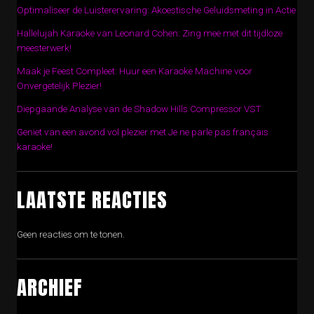
Optimaliseer de Luisterervaring: Akoestische Geluidsmeting in Actie
Hallelujah Karaoke van Leonard Cohen: Zing mee met dit tijdloze
meesterwerk!
Maak je Feest Compleet: Huur een Karaoke Machine voor
Onvergetelijk Plezier!
Diepgaande Analyse van de Shadow Hills Compressor VST
Geniet van een avond vol plezier met Je ne parle pas français
karaoke!
LAATSTE REACTIES
Geen reacties om te tonen.
ARCHIEF