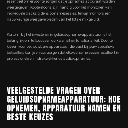
essentieel om ervoor te zorgen dat je opnames accuraat worden
weergegeven. Koptelefoons zijn handig voor het monitoren van
individuele tracks tijdens opnamesessies, terwijl monitors een
nauwkeurige weergave bieden van het totale mixgeluid.
Kortom, bij het investeren in geluidsopname-apparatuur is het
belangrijk om te focussen op kwaliteit en functionaliteit. Door te
kiezen voor betrouwbare apparatuur die past bij jouw specifieke
behoeften, kun je ervoor zorgen dat elke opname sessie resulteert in
professionele en indrukwekkende audio-opnames.
VEELGESTELDE VRAGEN OVER
GELUIDSOPNAMEAPPARATUUR: HOE
OPNEMEN, APPARATUUR NAMEN EN
BESTE KEUZES