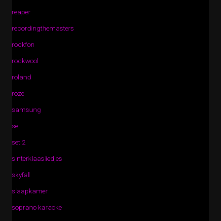
reaper
recordingthemasters
rockfon
rockwool
roland
roze
samsung
se
set 2
sinterklaasliedjes
skyfall
slaapkamer
soprano karaoke