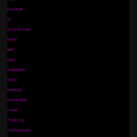
kruidvat
la
la vie en rose
landr
leef
lego
leidseplein
lenco
lexibook
luidspreker
maat
mad boy
marktplaats