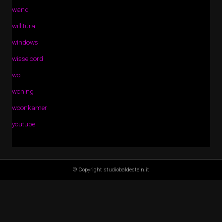
wand
will tura
windows
wisseloord
wo
woning
woonkamer
youtube
© Copyright studiobaldestein.it