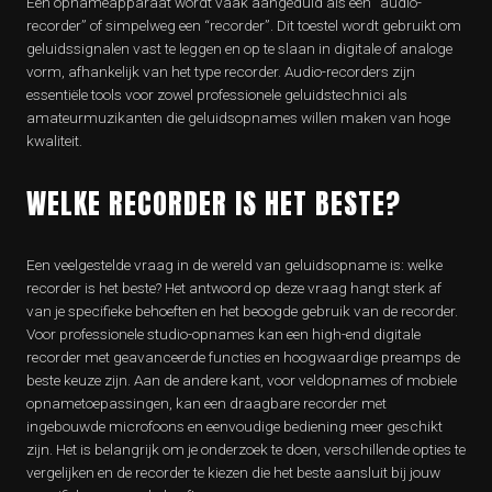
Een opnameapparaat wordt vaak aangeduid als een “audio-
recorder” of simpelweg een “recorder”. Dit toestel wordt gebruikt om
geluidssignalen vast te leggen en op te slaan in digitale of analoge
vorm, afhankelijk van het type recorder. Audio-recorders zijn
essentiële tools voor zowel professionele geluidstechnici als
amateurmuzikanten die geluidsopnames willen maken van hoge
kwaliteit.
WELKE RECORDER IS HET BESTE?
Een veelgestelde vraag in de wereld van geluidsopname is: welke
recorder is het beste? Het antwoord op deze vraag hangt sterk af
van je specifieke behoeften en het beoogde gebruik van de recorder.
Voor professionele studio-opnames kan een high-end digitale
recorder met geavanceerde functies en hoogwaardige preamps de
beste keuze zijn. Aan de andere kant, voor veldopnames of mobiele
opnametoepassingen, kan een draagbare recorder met
ingebouwde microfoons en eenvoudige bediening meer geschikt
zijn. Het is belangrijk om je onderzoek te doen, verschillende opties te
vergelijken en de recorder te kiezen die het beste aansluit bij jouw