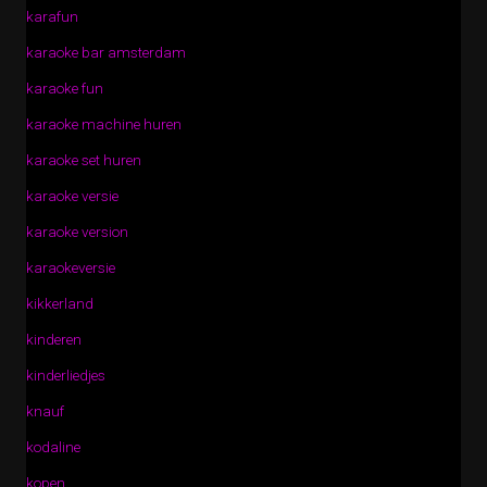
karafun
karaoke bar amsterdam
karaoke fun
karaoke machine huren
karaoke set huren
karaoke versie
karaoke version
karaokeversie
kikkerland
kinderen
kinderliedjes
knauf
kodaline
kopen