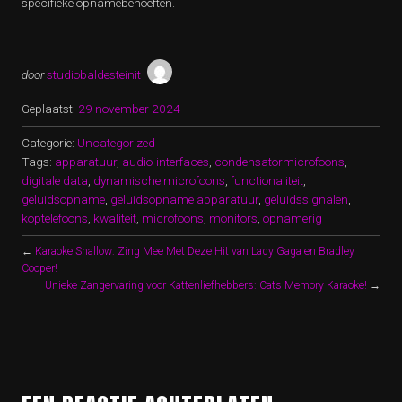
specifieke opnamebehoeften.
door
studiobaldesteinit
Geplaatst:
29 november 2024
Categorie:
Uncategorized
Tags:
apparatuur
,
audio-interfaces
,
condensatormicrofoons
,
digitale data
,
dynamische microfoons
,
functionaliteit
,
geluidsopname
,
geluidsopname apparatuur
,
geluidssignalen
,
koptelefoons
,
kwaliteit
,
microfoons
,
monitors
,
opnamerig
←
Karaoke Shallow: Zing Mee Met Deze Hit van Lady Gaga en Bradley
Cooper!
Unieke Zangervaring voor Kattenliefhebbers: Cats Memory Karaoke!
→