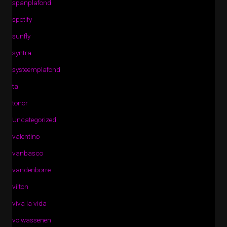
spanplafond
spotify
sunfly
syntra
systeemplafond
ta
tonor
Uncategorized
valentino
vanbasco
vandenborre
vilton
viva la vida
volwassenen