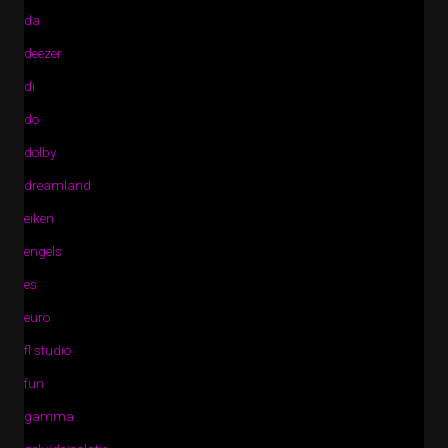
da
deezer
di
do
dolby
dreamland
eiken
engels
es
euro
fl studio
fun
gamma