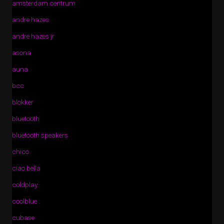
amsterdam centrum
andre hazes
andre hazes jr
asona
auna
bcc
blokker
bluetooth
bluetooth speakers
chico
ciao bella
coldplay
coolblue
cubase