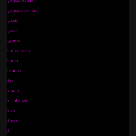
geluidsisolatie
geluidstechnicus
goede
goud
gyproc
home studio
huren
i dance
ikea
incatro
initial audio
inzee
itunes
jbl