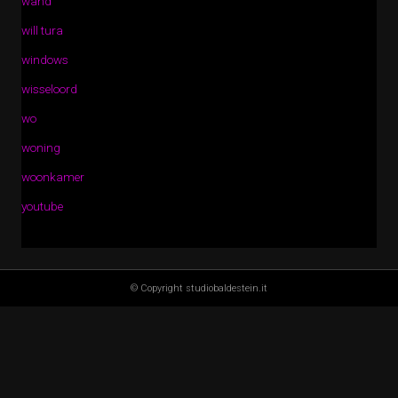
wand
will tura
windows
wisseloord
wo
woning
woonkamer
youtube
© Copyright studiobaldestein.it