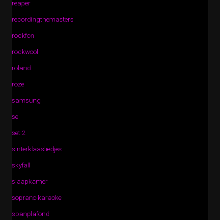
reaper
recordingthemasters
rockfon
rockwool
roland
roze
samsung
se
set 2
sinterklaasliedjes
skyfall
slaapkamer
soprano karaoke
spanplafond