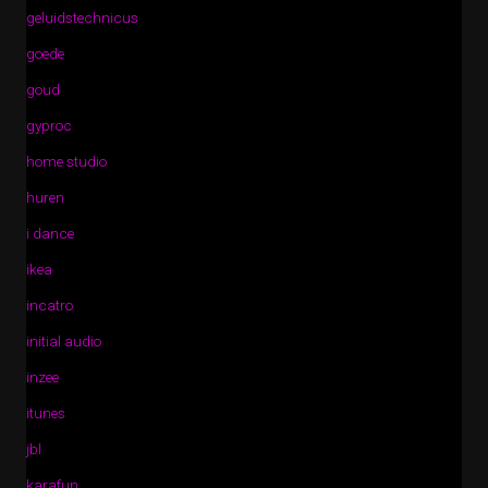
geluidstechnicus
goede
goud
gyproc
home studio
huren
i dance
ikea
incatro
initial audio
inzee
itunes
jbl
karafun