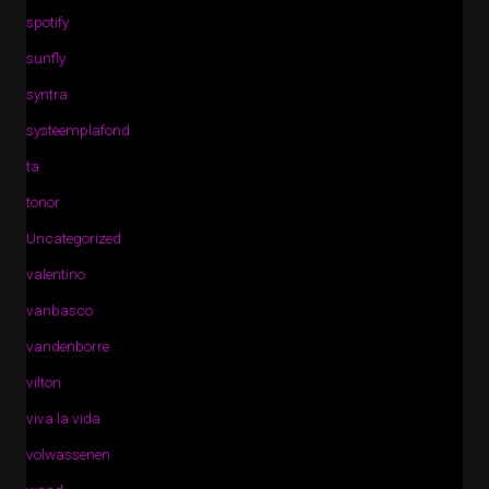
spotify
sunfly
syntra
systeemplafond
ta
tonor
Uncategorized
valentino
vanbasco
vandenborre
vilton
viva la vida
volwassenen