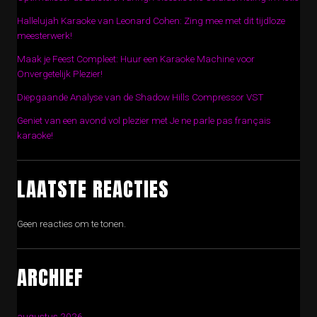
Hallelujah Karaoke van Leonard Cohen: Zing mee met dit tijdloze
meesterwerk!
Maak je Feest Compleet: Huur een Karaoke Machine voor
Onvergetelijk Plezier!
Diepgaande Analyse van de Shadow Hills Compressor VST
Geniet van een avond vol plezier met Je ne parle pas français
karaoke!
LAATSTE REACTIES
Geen reacties om te tonen.
ARCHIEF
augustus 2026