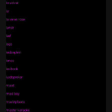
kruidvat
la
la vie en rose
landr
leef
lego
leidseplein
lenco
lexibook
luidspreker
maat
mad boy
marktplaats
master karaoke