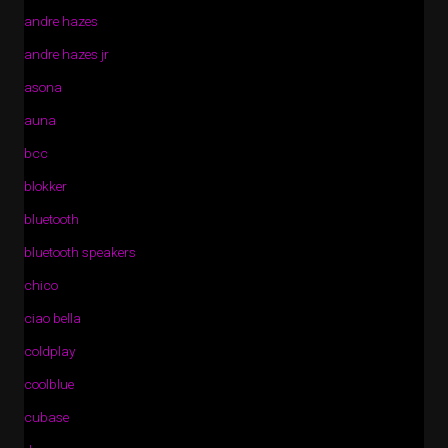
andre hazes
andre hazes jr
asona
auna
bcc
blokker
bluetooth
bluetooth speakers
chico
ciao bella
coldplay
coolblue
cubase