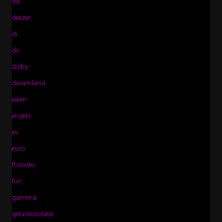
da
deezer
di
do
dolby
dreamland
eiken
engels
es
euro
fl studio
fun
gamma
geluidsisolatie