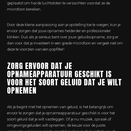
geplaatst om harde luchtstoten te verzachten voordat ze de
microfoon bereiken.
Door deze kleine aanpassing aan je opstelling toe te voegen, kun je
ervoor zorgen dat jouw opnames helderder en professioneler
klinken. Dus als je serieus bent over jouw geluidsopname, zorg er
dan voor dat je investeert in een goede microfoon en vergeet niet om
deze te voorzien van een popfilter!
ZORG ERVOOR DAT JE
OPNAMEAPPARATUUR GESCHIKT IS
VOOR HET SOORT GELUID DAT JE WILT
OPNEMEN
Als je begint met het opnemen van geluid, is het belangrijk om
ervoor te zorgen dat je opnameapparatuur geschikt is voor het
soort geluid dat je wilt vastleggen. Of je nu muziek, spraak of
omgevingsgeluiden wilt opnemen, de keuze voor de juiste