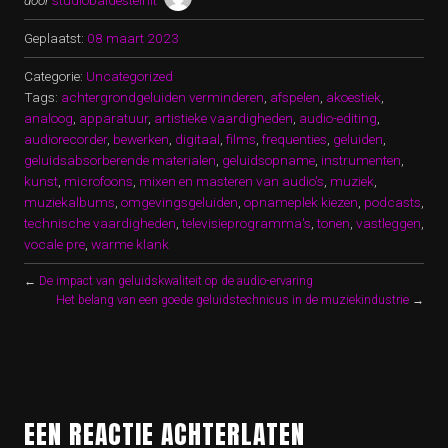
door
studiobaldesteinit
Geplaatst:
08 maart 2023
Categorie:
Uncategorized
Tags:
achtergrondgeluiden verminderen
,
afspelen
,
akoestiek
,
analoog
,
apparatuur
,
artistieke vaardigheden
,
audio-editing
,
audiorecorder
,
bewerken
,
digitaal
,
films
,
frequenties
,
geluiden
,
geluidsabsorberende materialen
,
geluidsopname
,
instrumenten
,
kunst
,
microfoons
,
mixen en masteren van audio's
,
muziek
,
muziekalbums
,
omgevingsgeluiden
,
opnameplek kiezen
,
podcasts
,
technische vaardigheden
,
televisieprogramma's
,
tonen
,
vastleggen
,
vocale pre
,
warme klank
←
De impact van geluidskwaliteit op de audio-ervaring
Het belang van een goede geluidstechnicus in de muziekindustrie
→
EEN REACTIE ACHTERLATEN