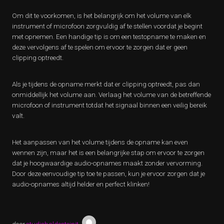
Om dit te voorkomen, is het belangrijk om het volume van elk
instrument of microfoon zorgvuldig af te stellen voordat je begint
met opnemen. Een handige tip is om een ​​testopname te maken en
deze vervolgens af te spelen om ervoor te zorgen dat er geen
clipping optreedt.
Als je tijdens de opname merkt dat er clipping optreedt, pas dan
onmiddellijk het volume aan. Verlaag het volume van de betreffende
microfoon of instrument totdat het signaal binnen een veilig bereik
valt.
Het aanpassen van het volume tijdens de opname kan even
wennen zijn, maar het is een belangrijke stap om ervoor te zorgen
dat je hoogwaardige audio-opnames maakt zonder vervorming.
Door deze eenvoudige tip toe te passen, kun je ervoor zorgen dat je
audio-opnames altijd helder en perfect klinken!