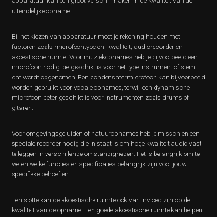
apparatuur kan een groot verschil maken in de kwaliteit van de
uiteindelijke opname.
Bij het kiezen van apparatuur moet je rekening houden met
factoren zoals microfoontype en -kwaliteit, audiorecorder en
akoestische ruimte. Voor muziekopnames heb je bijvoorbeeld een
microfoon nodig die geschikt is voor het type instrument of stem
dat wordt opgenomen. Een condensatormicrofoon kan bijvoorbeeld
worden gebruikt voor vocale opnames, terwijl een dynamische
microfoon beter geschikt is voor instrumenten zoals drums of
gitaren.
Voor omgevingsgeluiden of natuuropnames heb je misschien een
speciale recorder nodig die in staat is om hoge kwaliteit audio vast
te leggen in verschillende omstandigheden. Het is belangrijk om te
weten welke functies en specificaties belangrijk zijn voor jouw
specifieke behoeften.
Ten slotte kan de akoestische ruimte ook van invloed zijn op de
kwaliteit van de opname. Een goede akoestische ruimte kan helpen