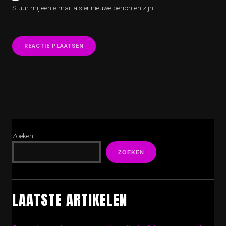
Stuur mij een e-mail als er nieuwe berichten zijn.
Zoeken
ZOEKEN
LAATSTE ARTIKELEN