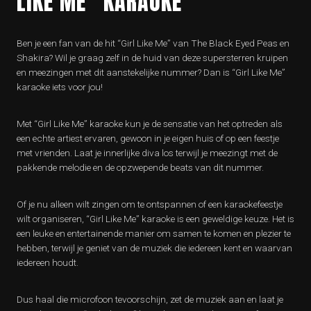
LIKE ME” KARAOKE
Ben je een fan van de hit “Girl Like Me” van The Black Eyed Peas en
Shakira? Wil je graag zelf in de huid van deze supersterren kruipen
en meezingen met dit aanstekelijke nummer? Dan is “Girl Like Me”
karaoke iets voor jou!
Met “Girl Like Me” karaoke kun je de sensatie van het optreden als
een echte artiest ervaren, gewoon in je eigen huis of op een feestje
met vrienden. Laat je innerlijke diva los terwijl je meezingt met de
pakkende melodie en de opzwepende beats van dit nummer.
Of je nu alleen wilt zingen om te ontspannen of een karaokefeestje
wilt organiseren, “Girl Like Me” karaoke is een geweldige keuze. Het is
een leuke en entertainende manier om samen te komen en plezier te
hebben, terwijl je geniet van de muziek die iedereen kent en waarvan
iedereen houdt.
Dus haal die microfoon tevoorschijn, zet de muziek aan en laat je