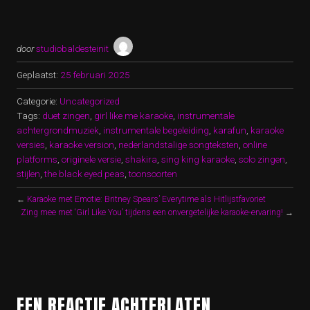
door
studiobaldesteinit
Geplaatst:
25 februari 2025
Categorie:
Uncategorized
Tags:
duet zingen
,
girl like me karaoke
,
instrumentale
achtergrondmuziek
,
instrumentale begeleiding
,
karafun
,
karaoke
versies
,
karaoke version
,
nederlandstalige songteksten
,
online
platforms
,
originele versie
,
shakira
,
sing king karaoke
,
solo zingen
,
stijlen
,
the black eyed peas
,
toonsoorten
←
Karaoke met Emotie: Britney Spears’ Everytime als Hitlijstfavoriet
Zing mee met ‘Girl Like You’ tijdens een onvergetelijke karaoke-ervaring!
→
EEN REACTIE ACHTERLATEN