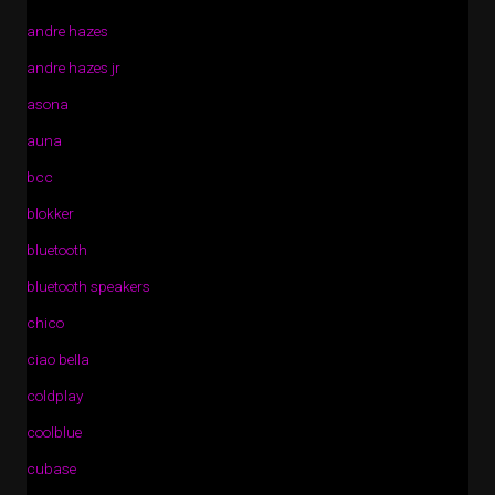
andre hazes
andre hazes jr
asona
auna
bcc
blokker
bluetooth
bluetooth speakers
chico
ciao bella
coldplay
coolblue
cubase