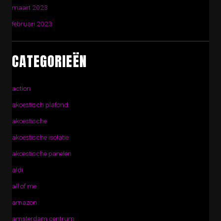
maart 2023
februari 2023
CATEGORIEËN
action
akoestisch plafond
akoestische
akoestische isolatie
akoestische panelen
aldi
all of me
amazon
amsterdam centrum