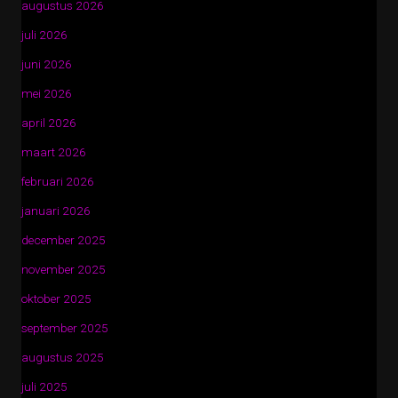
augustus 2026
juli 2026
juni 2026
mei 2026
april 2026
maart 2026
februari 2026
januari 2026
december 2025
november 2025
oktober 2025
september 2025
augustus 2025
juli 2025