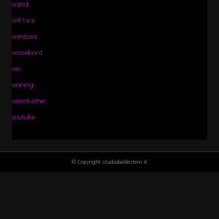
wand
will tura
windows
wisseloord
wo
woning
woonkamer
youtube
© Copyright studiobaldestein.it