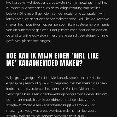
Me’ karaoke! Met deze vertaalde teksten kun je meezingen met het
nummer in je moedertaal en de volledige ervaring van het lied
beleven. Of je nu wilt genieten van de muziek of je zangtalent wilt
laten horen, de Nederlandse songteksten voor ‘Girl Like Me’ karaoke
maken het mogelijk om op een persoonlijke en betekenisvolle manier
van dit nummer te genieten. Laat je meeslepen door de melodie en
de tekst terwijl je jouw eigen interpretatie aan dit geweldige nummer
geeft. Veel plezier met zingen!
HOE KAN IK MIJN EIGEN ‘GIRL LIKE
ME’ KARAOKEVIDEO MAKEN?
Wil je graag je eigen ‘Girl Like Me’ karaokevideo maken? Het is
eigenlijk vrij eenvoudig! Je kunt beginnen met het zoeken naar een
instrumentale versie van het nummer ‘Girl Like Me’ online.
Vervolgens kun je een videobewerkingsprogramma gebruiken om
de instrumentale track te combineren met de tekst van de
songtekst, zodat je een karaokevideo krijgt waarop je kunt
meezingen. Voeg wat creatieve visuele elementen toe, zoals
songteksten die op het scherm verschijnen of leuke