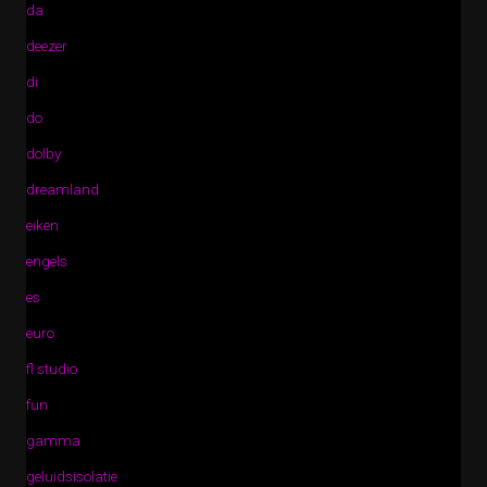
da
deezer
di
do
dolby
dreamland
eiken
engels
es
euro
fl studio
fun
gamma
geluidsisolatie