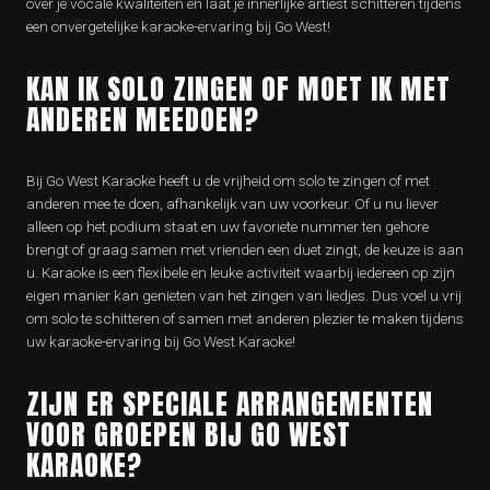
over je vocale kwaliteiten en laat je innerlijke artiest schitteren tijdens
een onvergetelijke karaoke-ervaring bij Go West!
KAN IK SOLO ZINGEN OF MOET IK MET
ANDEREN MEEDOEN?
Bij Go West Karaoke heeft u de vrijheid om solo te zingen of met
anderen mee te doen, afhankelijk van uw voorkeur. Of u nu liever
alleen op het podium staat en uw favoriete nummer ten gehore
brengt of graag samen met vrienden een duet zingt, de keuze is aan
u. Karaoke is een flexibele en leuke activiteit waarbij iedereen op zijn
eigen manier kan genieten van het zingen van liedjes. Dus voel u vrij
om solo te schitteren of samen met anderen plezier te maken tijdens
uw karaoke-ervaring bij Go West Karaoke!
ZIJN ER SPECIALE ARRANGEMENTEN
VOOR GROEPEN BIJ GO WEST
KARAOKE?