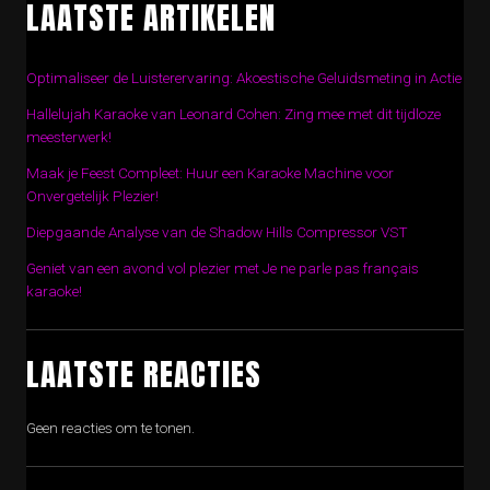
LAATSTE ARTIKELEN
Optimaliseer de Luisterervaring: Akoestische Geluidsmeting in Actie
Hallelujah Karaoke van Leonard Cohen: Zing mee met dit tijdloze
meesterwerk!
Maak je Feest Compleet: Huur een Karaoke Machine voor
Onvergetelijk Plezier!
Diepgaande Analyse van de Shadow Hills Compressor VST
Geniet van een avond vol plezier met Je ne parle pas français
karaoke!
LAATSTE REACTIES
Geen reacties om te tonen.