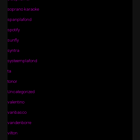
soprano karaoke
spanplafond
spotify
sunfly
syntra
systeemplafond
ta
tonor
Uncategorized
valentino
vanbasco
vandenborre
vilton