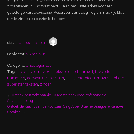
organiseren, bij Go West bent u aan het juiste adres voor een
geweldige karaoke-sessie. Reserveer vandaag nog en maak je klaar
om te zingen en plezier te hebben!
door
studiobaldesteinit
Geplaatst:
26 mei 2026
Categorie:
Uncategorized
Tags:
avond vol muziek en plezier
,
entertainment
,
favoriete
nummers
,
go west karaoke
,
hits
,
liedje
,
microfoon
,
muziek
,
scherm
,
superster
,
teksten
,
zingen
←
Ontdek de Kracht van de BX Masterdesk voor Professionele
Audiomastering
Ontdek de Kracht van de RockJam SingCube: Ultieme Draagbare Karaoke
Speaker!
→