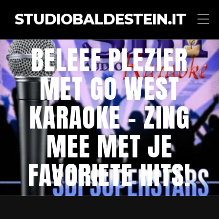
STUDIOBALDESTEIN.IT
BELEEF PLEZIER
MET GO WEST
KARAOKE – ZING
MEE MET JE
FAVORIETE HITS!