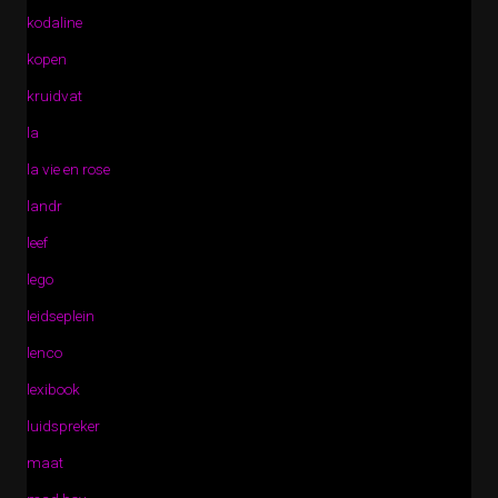
kodaline
kopen
kruidvat
la
la vie en rose
landr
leef
lego
leidseplein
lenco
lexibook
luidspreker
maat