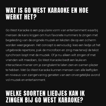
WAT IS GO WEST KARAOKE EN HOE
WERKT HET?
Go West Karaoke is een populaire vorm van entertainment waarbij
mensen de kans krijgen om hun favoriete nummers te zingen met
begeleiding van de originele muziek en teksten die op een scherm
worden weergegeven. Het concept is eenvoudig: kies een liedje uit het
uitgebreide repertoire, pak de microfoon en zing mee terwijl de tekst
synchroon loopt met de muziek. Of je nu alleen wilt zingen of met
vrienden wilt meedoen, Go West Karaoke biedt een leuke en
interactieve manier om je zangtalent te laten zien en samen plezier
te hebben. Met Go West Karaoke kunnen mensen van alle leeftijden
en niveaus van zangervaring genieten van een onvergetelijke avond
vol muziek en entertainment.
WELKE SOORTEN LIEDJES KAN IK
ZINGEN BIJ GO WEST KARAOKE?