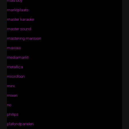
mad boy
marktplaats
master karaoke
master sound
mastering mansion
maxiaxi
mediamarkt
metallica
microfoon
mini
mixen
no
philips
plafondpanelen