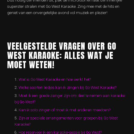
Dus nodig uw vrienden uit, pak de microfoon en laat uw innerlijke
superster stralen met Go West Karaoke. Zing mee met de hits en
geniet van een onvergetelijke avond vol muziek en plezier!
VEELGESTELDE VRAGEN OVER GO
WEST KARAOKE: ALLES WAT JE
MOET WETEN!
Wat is Go West Karaoke en hoe werkt het?
Welke soorten liedjes kan ik zingen bij Go West Karaoke?
Moet ik een goede zanger zijn om deel te nemen aan karaoke
bij Go West?
Kan ik solo zingen of moet ik met anderen meedoen?
Zijn er speciale arrangementen voor groepen bij Go West
Karaoke?
Hoe reserveer ik een karaoke-sessie bij Go West?