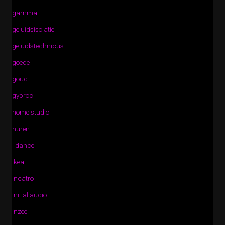
gamma
geluidsisolatie
geluidstechnicus
goede
goud
gyproc
home studio
huren
i dance
ikea
incatro
initial audio
inzee