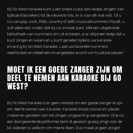
Bij Go West Karaoke kunt u een breed scala aan liedjes zingen! Van
tijdloze klassiekers tot de nieuwste hits, er is voor elk wat wils. Of u
nu van pop, rock, R&B, country of zelfs musicalnummers houdt, u
zult zeker iets vinden dat bij uw smaak past. Met een uitgebreide
bibliotheek van nummers om uit te kiezen, is er altijd een liedje dat u
kunt zingen en waarvan u kunt genieten tijdens uw karaoke-
ervaring bij Go West Karaoke. Laat uw favoriete nummers
weerklinken en beleef een onvergetelijke avond vol muzikaal plezier!
MOET IK EEN GOEDE ZANGER ZIJN OM
DEEL TE NEMEN AAN KARAOKE BIJ GO
WEST?
Bij Go West Karaoke is er geen vereiste om een goede zanger te zijn
om deel te nemen aan karaoke. Karaoke draait vooral om plezier
maken en genieten van het zingen, ongeacht je zangtalent. Of je nu
een doorgewinterde performer bent of gewoon graag zingt voor de
lol, iedereen is welkom om mee te doen. Dus maak je geen zorgen