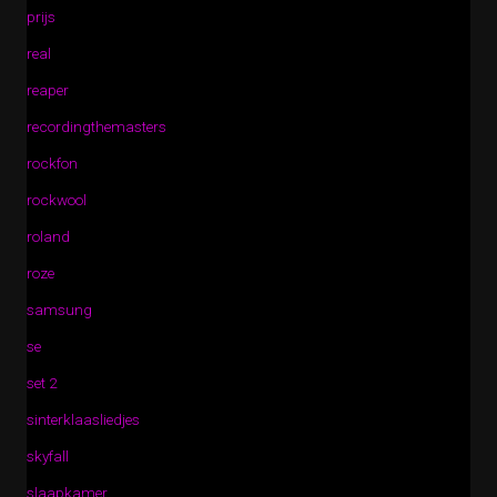
prijs
real
reaper
recordingthemasters
rockfon
rockwool
roland
roze
samsung
se
set 2
sinterklaasliedjes
skyfall
slaapkamer