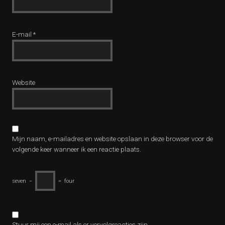
E-mail
*
Website
Mijn naam, e-mailadres en website opslaan in deze browser voor de
volgende keer wanneer ik een reactie plaats.
seven
−
=
four
Stuur mij een e-mail als er vervolgreacties zijn.