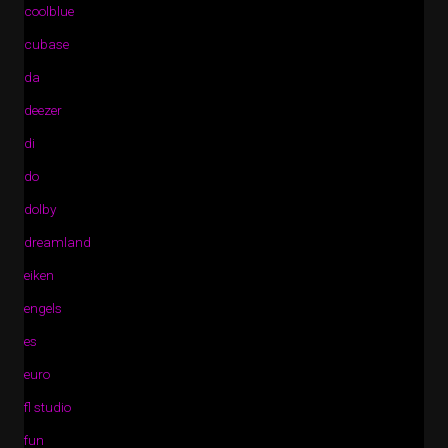
coolblue
cubase
da
deezer
di
do
dolby
dreamland
eiken
engels
es
euro
fl studio
fun