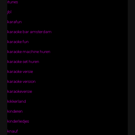
itunes
jbl
karafun
karaoke bar amsterdam
karaoke fun
karaoke machine huren
karaoke set huren
karaoke versie
karaoke version
karaokeversie
kikkerland
kinderen
kinderliedjes
knauf