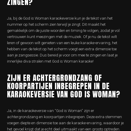
ZINGEN?
Ja, bij de God is Woman karaokeversie kun je de tekst van het
nummer op het scherm zien terwijl je zingt. Dit maakt het
gemakkelijk om de juiste woorden en timing te volgen, zodat je vol
vertrouwen kunt meezingen met de muziek. Of je nu de tekst wilt
leren of gewoon wilt genieten van een leuke karaoke-ervaring, het
hebben van de tekst op het scherm voegt een extra dimensie toe
aan je zangsessie. Dus bereid je voor om mee te zingen en laat je
innerlijke diva stralen met God is Woman karaoke!
ZIJN ER ACHTERGRONDZANG OF
KOORPARTIJEN INBEGREPEN IN DE
KARAOKEVERSIE VAN GOD IS WOMAN?
Ja, in de karaokeversie van “God is Woman” zijn er
achtergrondzang en koorpartijen inbegrepen. Deze extra stemmen
voegen diepte en dimensie toe aan de karaoke-ervaring, waardoor je
het gevoel krijgt dat je echt deel uitmaakt van een groots optreden.