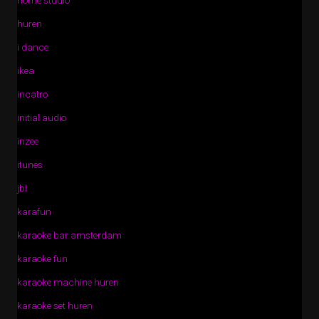
home studio
huren
i dance
ikea
incatro
initial audio
inzee
itunes
jbl
karafun
karaoke bar amsterdam
karaoke fun
karaoke machine huren
karaoke set huren