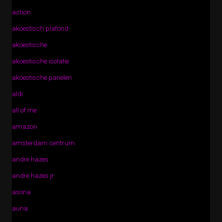
action
akoestisch plafond
akoestische
akoestische isolatie
akoestische panelen
aldi
all of me
amazon
amsterdam centrum
andre hazes
andre hazes jr
asona
auna