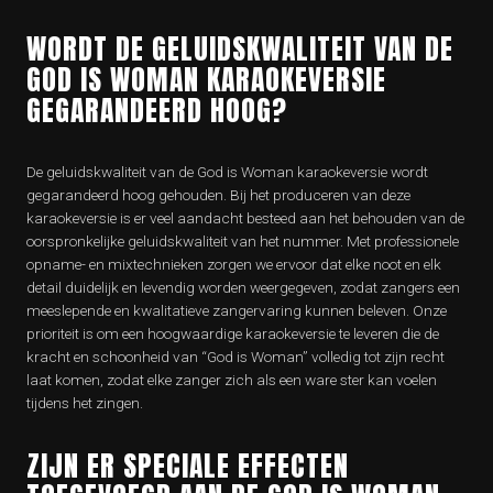
WORDT DE GELUIDSKWALITEIT VAN DE
GOD IS WOMAN KARAOKEVERSIE
GEGARANDEERD HOOG?
De geluidskwaliteit van de God is Woman karaokeversie wordt
gegarandeerd hoog gehouden. Bij het produceren van deze
karaokeversie is er veel aandacht besteed aan het behouden van de
oorspronkelijke geluidskwaliteit van het nummer. Met professionele
opname- en mixtechnieken zorgen we ervoor dat elke noot en elk
detail duidelijk en levendig worden weergegeven, zodat zangers een
meeslepende en kwalitatieve zangervaring kunnen beleven. Onze
prioriteit is om een hoogwaardige karaokeversie te leveren die de
kracht en schoonheid van “God is Woman” volledig tot zijn recht
laat komen, zodat elke zanger zich als een ware ster kan voelen
tijdens het zingen.
ZIJN ER SPECIALE EFFECTEN