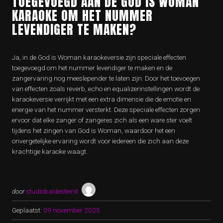
TOEGEVOEGD AAN DE GOD IS WOMAN
KARAOKE OM HET NUMMER
LEVENDIGER TE MAKEN?
Ja, in de God is Woman karaokeversie zijn speciale effecten
toegevoegd om het nummer levendiger te maken en de
zangervaring nog meeslepender te laten zijn. Door het toevoegen
van effecten zoals reverb, echo en equalizerinstellingen wordt de
karaokeversie verrijkt met een extra dimensie die de emotie en
energie van het nummer versterkt. Deze speciale effecten zorgen
ervoor dat elke zanger of zangeres zich als een ware ster voelt
tijdens het zingen van God is Woman, waardoor het een
onvergetelijke ervaring wordt voor iedereen die zich aan deze
krachtige karaoke waagt.
door
studiobaldesteinit
Geplaatst:
09 november 2025