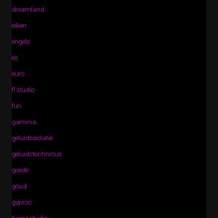
dreamland
eiken
engels
es
euro
fl studio
fun
gamma
geluidsisolatie
geluidstechnicus
goede
goud
gyproc