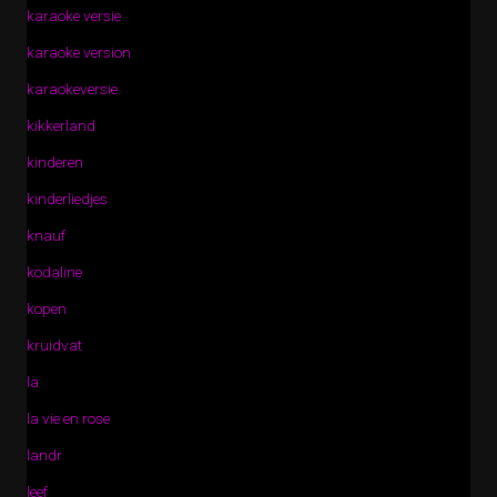
karaoke versie
karaoke version
karaokeversie
kikkerland
kinderen
kinderliedjes
knauf
kodaline
kopen
kruidvat
la
la vie en rose
landr
leef