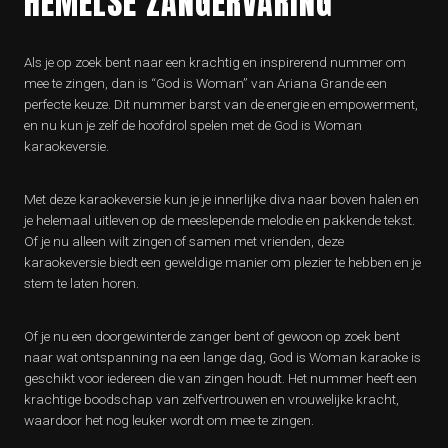
HEMELSE ZANGERVARING
Als je op zoek bent naar een krachtig en inspirerend nummer om
mee te zingen, dan is “God is Woman” van Ariana Grande een
perfecte keuze. Dit nummer barst van de energie en empowerment,
en nu kun je zelf de hoofdrol spelen met de God is Woman
karaokeversie.
Met deze karaokeversie kun je je innerlijke diva naar boven halen en
je helemaal uitleven op de meeslepende melodie en pakkende tekst.
Of je nu alleen wilt zingen of samen met vrienden, deze
karaokeversie biedt een geweldige manier om plezier te hebben en je
stem te laten horen.
Of je nu een doorgewinterde zanger bent of gewoon op zoek bent
naar wat ontspanning na een lange dag, God is Woman karaoke is
geschikt voor iedereen die van zingen houdt. Het nummer heeft een
krachtige boodschap van zelfvertrouwen en vrouwelijke kracht,
waardoor het nog leuker wordt om mee te zingen.