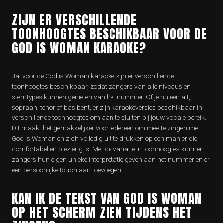
ZIJN ER VERSCHILLENDE
TOONHOOGTES BESCHIKBAAR VOOR DE
GOD IS WOMAN KARAOKE?
Ja, voor de God is Woman karaoke zijn er verschillende
toonhoogtes beschikbaar, zodat zangers van alle niveaus en
stemtypes kunnen genieten van het nummer. Of je nu een alt,
sopraan, tenor of bas bent, er zijn karaokeversies beschikbaar in
verschillende toonhoogtes om aan te sluiten bij jouw vocale bereik.
Dit maakt het gemakkelijker voor iedereen om mee te zingen met
God is Woman en zich volledig uit te drukken op een manier die
comfortabel en plezierig is. Met de variatie in toonhoogtes kunnen
zangers hun eigen unieke interpretatie geven aan het nummer en er
een persoonlijke touch aan toevoegen.
KAN IK DE TEKST VAN GOD IS WOMAN
OP HET SCHERM ZIEN TIJDENS HET