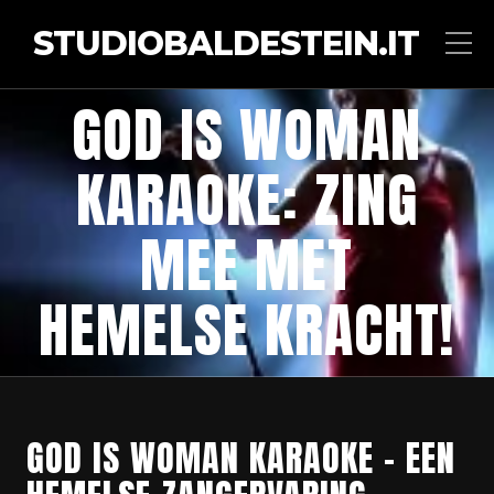
STUDIOBALDESTEIN.IT
GOD IS WOMAN
KARAOKE: ZING
MEE MET
HEMELSE KRACHT!
GOD IS WOMAN KARAOKE – EEN