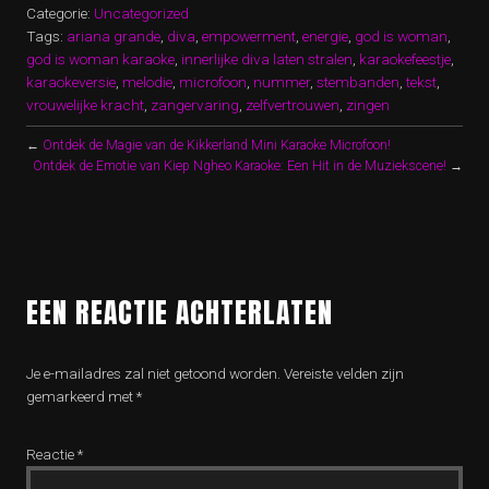
Categorie:
Uncategorized
Tags:
ariana grande
,
diva
,
empowerment
,
energie
,
god is woman
,
god is woman karaoke
,
innerlijke diva laten stralen
,
karaokefeestje
,
karaokeversie
,
melodie
,
microfoon
,
nummer
,
stembanden
,
tekst
,
vrouwelijke kracht
,
zangervaring
,
zelfvertrouwen
,
zingen
←
Ontdek de Magie van de Kikkerland Mini Karaoke Microfoon!
Ontdek de Emotie van Kiep Ngheo Karaoke: Een Hit in de Muziekscene!
→
EEN REACTIE ACHTERLATEN
Je e-mailadres zal niet getoond worden.
Vereiste velden zijn
gemarkeerd met
*
Reactie
*