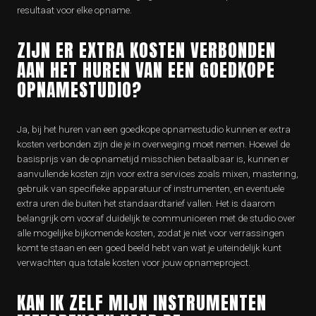
resultaat voor elke opname.
ZIJN ER EXTRA KOSTEN VERBONDEN
AAN HET HUREN VAN EEN GOEDKOPE
OPNAMESTUDIO?
Ja, bij het huren van een goedkope opnamestudio kunnen er extra
kosten verbonden zijn die je in overweging moet nemen. Hoewel de
basisprijs van de opnametijd misschien betaalbaar is, kunnen er
aanvullende kosten zijn voor extra services zoals mixen, mastering,
gebruik van specifieke apparatuur of instrumenten, en eventuele
extra uren die buiten het standaardtarief vallen. Het is daarom
belangrijk om vooraf duidelijk te communiceren met de studio over
alle mogelijke bijkomende kosten, zodat je niet voor verrassingen
komt te staan en een goed beeld hebt van wat je uiteindelijk kunt
verwachten qua totale kosten voor jouw opnameproject.
KAN IK ZELF MIJN INSTRUMENTEN