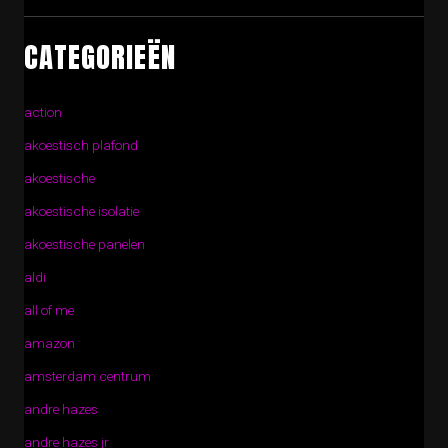
CATEGORIEËN
action
akoestisch plafond
akoestische
akoestische isolatie
akoestische panelen
aldi
all of me
amazon
amsterdam centrum
andre hazes
andre hazes jr