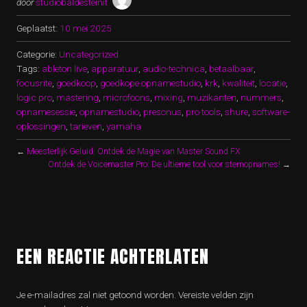
door
studiobaldesteinit
Geplaatst:
10 mei 2025
Categorie:
Uncategorized
Tags:
ableton live
,
apparatuur
,
audio-technica
,
betaalbaar
,
focusrite
,
goedkoop
,
goedkope opnamestudio
,
krk
,
kwaliteit
,
locatie
,
logic pro
,
mastering
,
microfoons
,
mixing
,
muzikanten
,
nummers
,
opnamesessie
,
opnamestudio
,
presonus
,
pro tools
,
shure
,
software-
oplossingen
,
tarieven
,
yamaha
←
Meesterlijk Geluid: Ontdek de Magie van Master Sound FX
Ontdek de Voicemaster Pro: De ultieme tool voor stemopnames!
→
EEN REACTIE ACHTERLATEN
Je e-mailadres zal niet getoond worden.
Vereiste velden zijn