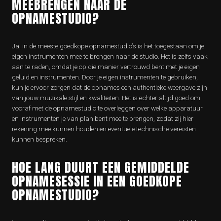
MEEBRENGEN NAAR DE
OPNAMESTUDIO?
Ja, in de meeste goedkope opnamestudio’s is het toegestaan om je
eigen instrumenten mee te brengen naar de studio. Het is zelfs vaak
aan te raden, omdat je op die manier vertrouwd bent met je eigen
geluid en instrumenten. Door je eigen instrumenten te gebruiken,
kun je ervoor zorgen dat de opnames een authentieke weergave zijn
van jouw muzikale stijl en kwaliteiten. Het is echter altijd goed om
vooraf met de opnamestudio te overleggen over welke apparatuur
en instrumenten je van plan bent mee te brengen, zodat zij hier
rekening mee kunnen houden en eventuele technische vereisten
kunnen bespreken.
HOE LANG DUURT EEN GEMIDDELDE
OPNAMESESSIE IN EEN GOEDKOPE
OPNAMESTUDIO?