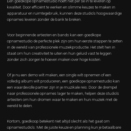
Een goedkope opnamestudio hoeft niet per se in te leveren op
kwaliteit. Door efficiënt te werken en slimme keuzes te maken in
apparatuur en ruimtegebruik, kunnen deze studio’s hoogwaardige
opnames leveren zonder de bank te breken.
Voor beginnende artiesten en bands kan een goedkope
opnamestudio de perfecte plek zijn om hun eerste stappen te zetten
in de wereld van professionele muziekproductie. Het stelt hen in
staat om hun creativiteit te uiten en hun geluid vast te leggen
zonder zich zorgen te hoeven maken over hoge kosten.
Of je nu een demo wilt maken, een single wilt opnemen of een
volledig album wilt produceren, een goedkope opnamestudio kan
een waardevolle partner zijn in je muzikale reis. Door de drempel
naar professionele opnames lager te maken, helpen deze studio’s
artiesten om hun dromen waar te maken en hun muziek met de
wereld te delen.
Kortom, goedkoop betekent niet altijd slecht als het gaat om
opnamestudio’s. Met de juiste keuze en planning kun je betaalbare