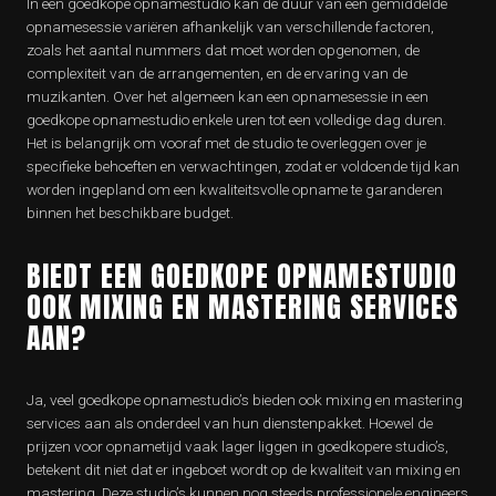
In een goedkope opnamestudio kan de duur van een gemiddelde
opnamesessie variëren afhankelijk van verschillende factoren,
zoals het aantal nummers dat moet worden opgenomen, de
complexiteit van de arrangementen, en de ervaring van de
muzikanten. Over het algemeen kan een opnamesessie in een
goedkope opnamestudio enkele uren tot een volledige dag duren.
Het is belangrijk om vooraf met de studio te overleggen over je
specifieke behoeften en verwachtingen, zodat er voldoende tijd kan
worden ingepland om een kwaliteitsvolle opname te garanderen
binnen het beschikbare budget.
BIEDT EEN GOEDKOPE OPNAMESTUDIO
OOK MIXING EN MASTERING SERVICES
AAN?
Ja, veel goedkope opnamestudio’s bieden ook mixing en mastering
services aan als onderdeel van hun dienstenpakket. Hoewel de
prijzen voor opnametijd vaak lager liggen in goedkopere studio’s,
betekent dit niet dat er ingeboet wordt op de kwaliteit van mixing en
mastering. Deze studio’s kunnen nog steeds professionele engineers