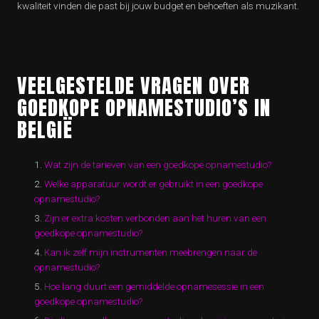
kwaliteit vinden die past bij jouw budget en behoeften als muzikant.
VEELGESTELDE VRAGEN OVER
GOEDKOPE OPNAMESTUDIO’S IN
BELGIË
Wat zijn de tarieven van een goedkope opnamestudio?
Welke apparatuur wordt er gebruikt in een goedkope
opnamestudio?
Zijn er extra kosten verbonden aan het huren van een
goedkope opnamestudio?
Kan ik zelf mijn instrumenten meebrengen naar de
opnamestudio?
Hoe lang duurt een gemiddelde opnamesessie in een
goedkope opnamestudio?