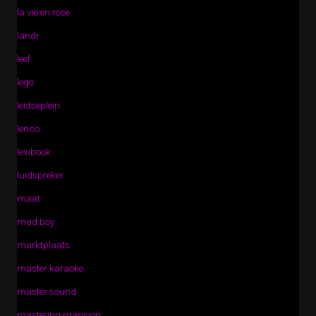
la vie en rose
landr
leef
lego
leidseplein
lenco
lexibook
luidspreker
maat
mad boy
marktplaats
master karaoke
master sound
mastering mansion