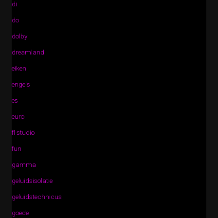
di
do
dolby
dreamland
eiken
engels
es
euro
fl studio
fun
gamma
geluidsisolatie
geluidstechnicus
goede