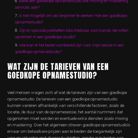
Biedt een goedkope opnamestudio ook mixing en mastering
services aan?
Is het mogelijk om als beginner te werken met een goedkope
opnamestudio?
Zijn er speciale pakketten beschikbaar voor bands die willen
opnemen in een goedkope studio?
Hoe kan ik het beste voorbereid zijn voor mijn sessie in een
goedkope opnamestudio?
WAT ZIJN DE TARIEVEN VAN EEN
GOEDKOPE OPNAMESTUDIO?
Veel mensen vragen zich af wat de tarieven zijn van een goedkope
opnamestudio. De tarieven van een goedkope opnamestudio
kunnen variëren afhankelijk van verschillende factoren, zoals de
locatie, de duur van de opnamesessie, het aantal nummers dat
opgenomen moet worden en eventuele extra diensten zoals mixing
en mastering. Over het algemeen streven goedkope opnamestudio’s
ernaar om betaalbare prijzen aan te bieden die toegankelijk zijn
voor muzikanten met diverse budgetten, zonder in te boeten aan