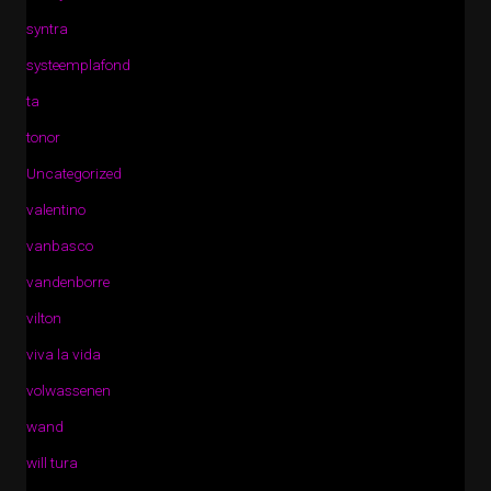
syntra
systeemplafond
ta
tonor
Uncategorized
valentino
vanbasco
vandenborre
vilton
viva la vida
volwassenen
wand
will tura