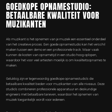
GOEDKOPE OPNAMESTUDIO:
BETAALBARE KWALITEIT VOOR
MUZIKANTEN
Als muzikant is het opnemen van je muziek een essentieel onderdeel
van het creatieve proces. Een goede opnamestudio kan het verschil
maken tussen een demo en een professionele track. Maar vaak
kunnen de kosten van opnametijd in een studio hoog oplopen,
waardoor het voor veel artiesten moeilijk is om kwaliteitsopnames te
maken.
Gelukkig zijn er tegenwoordig goedkope opnamestudio’s die
betaalbare kwaliteit bieden voor muzikanten van alle niveaus. Deze
studio’s combineren professionele apparatuur en deskundige
engineers met betaalbare tarieven, waardoor het opnemen van
muziek toegankelijk wordt voor iedereen.