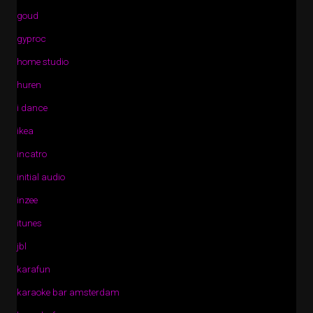
goud
gyproc
home studio
huren
i dance
ikea
incatro
initial audio
inzee
itunes
jbl
karafun
karaoke bar amsterdam