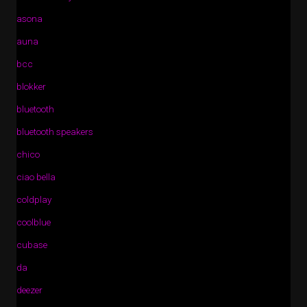
asona
auna
bcc
blokker
bluetooth
bluetooth speakers
chico
ciao bella
coldplay
coolblue
cubase
da
deezer