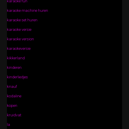
karaoke fun
karaoke machine huren
karaoke set huren
karaoke versie
karaoke version
karaokeversie
kikkerland
kinderen
kinderliedjes
knauf
kodaline
kopen
kruidvat
la