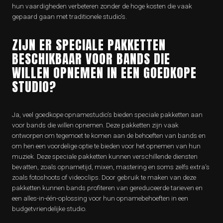
hun vaardigheden verbeteren zonder de hoge kosten die vaak
gepaard gaan met traditionele studio’s.
ZIJN ER SPECIALE PAKKETTEN
BESCHIKBAAR VOOR BANDS DIE
WILLEN OPNEMEN IN EEN GOEDKOPE
STUDIO?
Ja, veel goedkope opnamestudio’s bieden speciale pakketten aan
voor bands die willen opnemen. Deze pakketten zijn vaak
ontworpen om tegemoet te komen aan de behoeften van bands en
om hen een voordelige optie te bieden voor het opnemen van hun
muziek. Deze speciale pakketten kunnen verschillende diensten
bevatten, zoals opnametijd, mixen, mastering en soms zelfs extra’s
zoals fotoshoots of videoclips. Door gebruik te maken van deze
pakketten kunnen bands profiteren van gereduceerde tarieven en
een alles-in-één-oplossing voor hun opnamebehoeften in een
budgetvriendelijke studio.