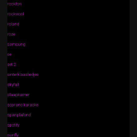
rockfon
rockwool
roland
roze
samsung
se
set 2
sinterklaasliedjes
skyfall
slaapkamer
soprano karaoke
spanplafond
spotify
sunfly