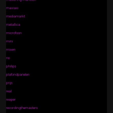
maxiaxi
mediamarkt
metallica
microfoon
mini
mixen
no
philips
plafondpanelen
prijs
real
reaper
recordingthemasters