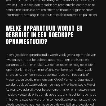
kwaliteit. Het is altijd aan te raden om rechtstreeks contact op te
nemen met de studio om een offerte op maat te krijgen en meer
informatie te ontvangen over hun specifieke tarieven en pakketten.
WELKE APPARATUUR WORDT ER
GEBRUIKT IN EEN GOEDKOPE
OPNAMESTUDIO?
In een goedkope opnamestudio wordt vaak gebruikgemaakt van
kwalitatieve, maar betaalbare apparatuur om professionele
opnames te kunnen maken zonder de kosten te hoog op te laten
lopen. Denk hierbij aan microfoons van bekende merken zoals
Shure en Audio-Technica, audio interfaces van Focusrite of
Presonus, en studio monitors van KRK of Yamaha. Daarnaast
worden vaak software-oplossingen zoals Pro Tools, Logic Pro of
Ableton Live gebruikt voor het opnemen, mixen en masteren van
muziek. Hoewel de prijs van de apparatuur misschien lager is dan
in high-end studio’s, wordt er in een goedkope opnamestudio nog
steeds gestreefd naar een hoge geluidskwaliteit en professioneel