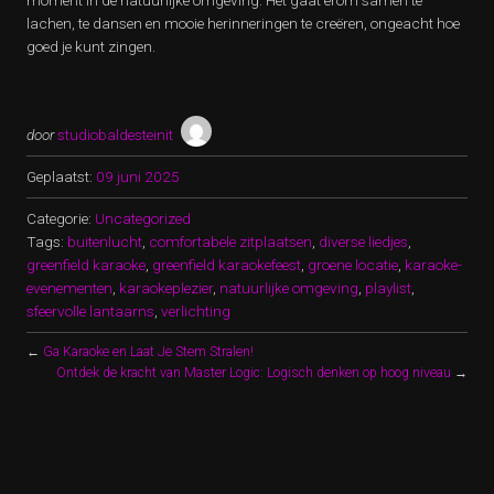
moment in de natuurlijke omgeving. Het gaat erom samen te
lachen, te dansen en mooie herinneringen te creëren, ongeacht hoe
goed je kunt zingen.
door
studiobaldesteinit
Geplaatst:
09 juni 2025
Categorie:
Uncategorized
Tags:
buitenlucht
,
comfortabele zitplaatsen
,
diverse liedjes
,
greenfield karaoke
,
greenfield karaokefeest
,
groene locatie
,
karaoke-
evenementen
,
karaokeplezier
,
natuurlijke omgeving
,
playlist
,
sfeervolle lantaarns
,
verlichting
←
Ga Karaoke en Laat Je Stem Stralen!
Ontdek de kracht van Master Logic: Logisch denken op hoog niveau
→