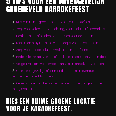
9 TIPS VOOR EEN ONVERGETELIJK
GROENEVELD KARAOKEFEEST
Kies een ruime groene locatie voor je karaokefeest.
Zorg voor voldoende verlichting, vooral als het ’s avonds is.
Denk aan comfortabele zitplaatsen voor de gasten.
Maak een playlist met diverse liedjes voor alle smaken.
Zorg voor goede geluidskwaliteit en microfoons.
Bedenk leuke activiteiten of spelletjes tussen het zingen door.
Vergeet niet om voldoende drankjes en snacks te voorzien.
Creëer een gezellige sfeer met decoraties en eventueel
vuurkorven of lichtslingers.
Geniet vooral van het samen zijn en zingen, ongeacht de
zangkwaliteiten!
KIES EEN RUIME GROENE LOCATIE
VOOR JE KARAOKEFEEST.