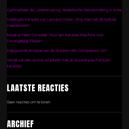
Optimaliseer de Luisterervaring: Akoestische Geluidsmeting in Actie
Hallelujah Karaoke van Leonard Cohen: Zing mee met dit tijdloze
meesterwerk!
Maak je Feest Compleet: Huur een Karaoke Machine voor
Onvergetelijk Plezier!
Diepgaande Analyse van de Shadow Hills Compressor VST
Geniet van een avond vol plezier met Je ne parle pas français
karaoke!
LAATSTE REACTIES
Geen reacties om te tonen.
ARCHIEF