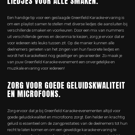
LIEDJES VOOR ALLE SMAKEN.
Een handige tip voor een geslaagde Greenfield Karaoke-ervaring is
om een playlist samen te stellen met diverse liedjes die aansluiten bij
verschillende smaken en voorkeuren. Door een mix van nummers
uit verschillende genres en decennia te kiezen, zorg je ervoor dat er
voor iedereen iets leuks tussen zit. Op die manier kunnen alle
deelnemers genieten van het zingen van hun favoriete liedjes en
wordt het karaokefeest nog gezelliger en gevarieerder. Zo maak je
van jouw Greenfield Karaoke-evenement een onvergetelijke en
muzikale ervaring voor iedereen!
ZORG VOOR GOEDE GELUIDSKWALITEIT
EN MICROFOONS.
Zorg ervoor dat je bij Greenfield Karaoke-evenementen altijd voor
goede geluidskwaliteit en microfoons zorgt. Een helder en krachtig
geluid is essentieel om de zangprestaties van de deelnemers tot hun
recht te laten komen en om een geweldige karaoke-ervaring te