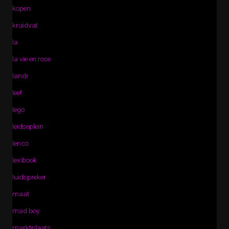
kopen
kruidvat
la
la vie en rose
landr
leef
lego
leidseplein
lenco
lexibook
luidspreker
maat
mad boy
marktplaats