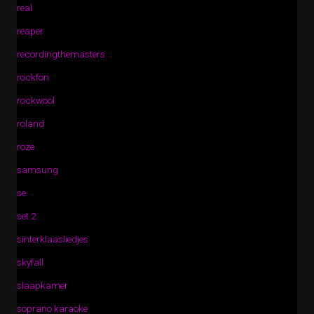
real
reaper
recordingthemasters
rockfon
rockwool
roland
roze
samsung
se
set 2
sinterklaasliedjes
skyfall
slaapkamer
soprano karaoke