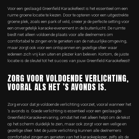
Voor een geslaagd Greenfield Karaokefeest is het essentieel om een
ruime groene locatie te kiezen. Door te opteren voor een uitgestrekte
groene plek, zoals een park of veld, creëer je de perfecte setting voor
een onvergetelijk karaoke-evenement in de buitenlucht. De ruimte
biedt niet alleen voldoende plaats voor alle deelnemers om
comfortabel te zingen en te genieten van de natuurlijke omgeving,
maar zorgt ook voor een ontspannen en gezellige sfeer waar
iedereen zich vrij kan uiten en plezier kan beleven. Kortom, de juiste
locatie is de sleutel tot het succes van jouw Greenfield Karaokefeest!
ZORG VOOR VOLDOENDE VERLICHTING,
VOORAL ALS HET ’S AVONDS IS.
Zorg ervoor dat je voldoende verlichting voorziet, vooral wanneer het
’s avonds is. Goede verlichting is essentieel voor een geslaagde
Greenfield Karaoke-ervaring, omdat het niet alleen helpt om de tekst
op het scherm duidelijk te zien, maar ook zorgt voor een veilige en
gezellige sfeer. Met de juiste verlichting kunnen alle deelnemers
comfortabel zingen en genieten van het karaokeplezier, zelfs als de