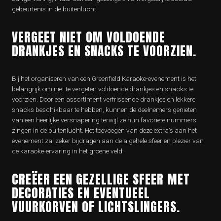
gebeurtenis in de buitenlucht.
VERGEET NIET OM VOLDOENDE
DRANKJES EN SNACKS TE VOORZIEN.
Bij het organiseren van een Greenfield Karaoke-evenement is het
belangrijk om niet te vergeten voldoende drankjes en snacks te
voorzien. Door een assortiment verfrissende drankjes en lekkere
snacks beschikbaar te hebben, kunnen de deelnemers genieten
van een heerlijke versnapering terwijl ze hun favoriete nummers
zingen in de buitenlucht. Het toevoegen van deze extra’s aan het
evenement zal zeker bijdragen aan de algehele sfeer en plezier van
de karaoke-ervaring in het groene veld.
CREËER EEN GEZELLIGE SFEER MET
DECORATIES EN EVENTUEEL
VUURKORVEN OF LICHTSLINGERS.