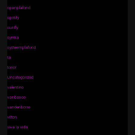
spanplafond
spotify
sunfly
syntra
systeemplafond
ta
tonor
Uncategorized
valentino
vanbasco
vandenborre
vilton
viva la vida