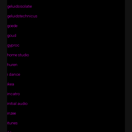
geluidsisolatie
geluidstechnicus
goede
goud
gyproc
home studio
huren
i dance
ikea
incatro
initial audio
inzee
itunes