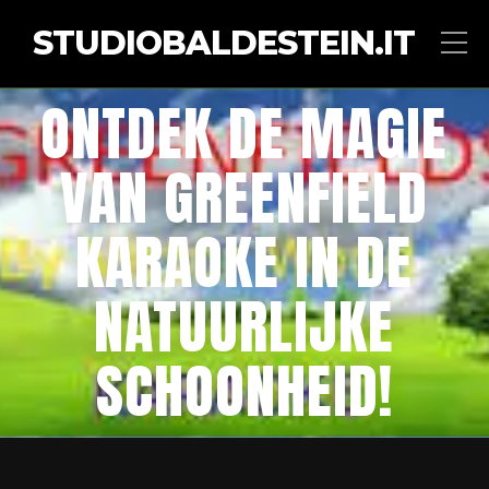
STUDIOBALDESTEIN.IT
ONTDEK DE MAGIE
VAN GREENFIELD
KARAOKE IN DE
NATUURLIJKE
SCHOONHEID!