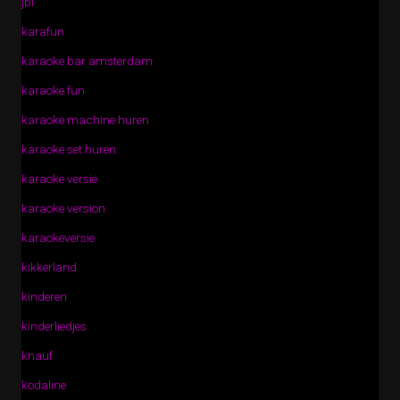
jbl
karafun
karaoke bar amsterdam
karaoke fun
karaoke machine huren
karaoke set huren
karaoke versie
karaoke version
karaokeversie
kikkerland
kinderen
kinderliedjes
knauf
kodaline