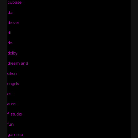
cubase
da
deezer
di
do
dolby
dreamland
eiken
engels
es
euro
fl studio
fun
gamma