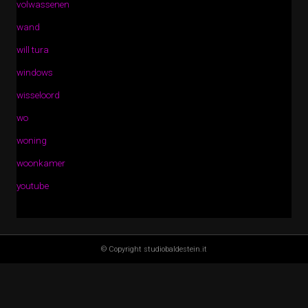
volwassenen
wand
will tura
windows
wisseloord
wo
woning
woonkamer
youtube
© Copyright studiobaldestein.it