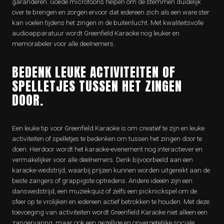
garanderen. Goede microfoons helpen om de stemmen duidelijk
over te brengen en zorgen ervoor dat iedereen zich als een ware ster
kan voelen tijdens het zingen in de buitenlucht. Met kwaliteitsvolle
audioapparatuur wordt Greenfield Karaoke nog leuker en
memorabeler voor alle deelnemers.
BEDENK LEUKE ACTIVITEITEN OF
SPELLETJES TUSSEN HET ZINGEN
DOOR.
Een leuke tip voor Greenfield Karaoke is om creatief te zijn en leuke
activiteiten of spelletjes te bedenken om tussen het zingen door te
doen. Hierdoor wordt het karaoke-evenement nog interactiever en
vermakelijker voor alle deelnemers. Denk bijvoorbeeld aan een
karaoke-wedstrijd, waarbij prijzen kunnen worden uitgereikt aan de
beste zangers of grappigste optredens. Andere ideeën zijn een
danswedstrijd, een muziekquiz of zelfs een picknickspel om de
sfeer op te vrolijken en iedereen actief betrokken te houden. Met deze
toevoeging van activiteiten wordt Greenfield Karaoke niet alleen een
zangervaring, maar ook een gezellige en onvergetelijke sociale