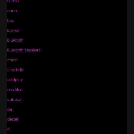
asona
auna
bcc
blokker
bluetooth
bluetooth speakers
chico
ciao bella
coldplay
coolblue
cubase
da
deezer
di