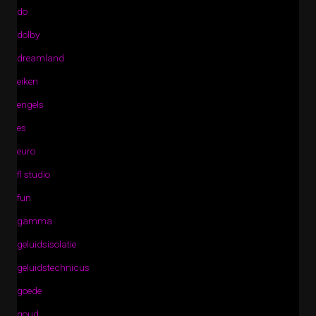
do
dolby
dreamland
eiken
engels
es
euro
fl studio
fun
gamma
geluidsisolatie
geluidstechnicus
goede
goud