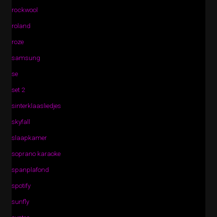
rockwool
roland
roze
samsung
se
set 2
sinterklaasliedjes
skyfall
slaapkamer
soprano karaoke
spanplafond
spotify
sunfly