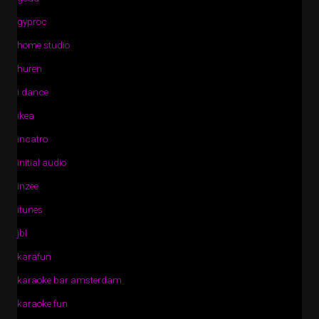
gyproc
home studio
huren
i dance
ikea
incatro
initial audio
inzee
itunes
jbl
karafun
karaoke bar amsterdam
karaoke fun