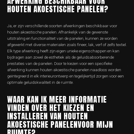
AFWERKING BESCHIKBAAR VOOR
HOUTEN AKOESTISCHE PANELEN?
Ja, er zijn verschillende soorten afwerkingen beschikbaar voor
houten akoestische panelen. Afhankelijk van de gewenste
uitstraling en functionaliteit van de panelen, kunnen ze worden
afgewerkt met diverse materialen zoals fineer, lak, verf of zelfs textiel.
Elk type afwerking heeft zijn eigen unieke eigenschappen en kan
bijdragen aan zowel de esthetiek als de geluidsabsorberende
prestaties van de panelen. Door te kiezen voor een specifieke
afwerking kunnen houten akoestische panelen naadloos worden
geïntegreerd in elk interieurontwerp en tegelijkertijd zorgen voor een
optimale geluidskwaliteit in de ruimte.
WAAR KAN IK MEER INFORMATIE
VINDEN OVER HET KIEZEN EN
INSTALLEREN VAN HOUTEN
AKOESTISCHE PANELENVOOR MIJN
RUIMTE?