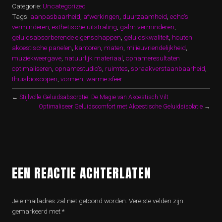
Categorie:
Uncategorized
Tags:
aanpasbaarheid
,
afwerkingen
,
duurzaamheid
,
echo's
verminderen
,
esthetische uitstraling
,
galm verminderen
,
geluidsabsorberende eigenschappen
,
geluidskwaliteit
,
houten
akoestische panelen
,
kantoren
,
maten
,
milieuvriendelijkheid
,
muziekweergave
,
natuurlijk materiaal
,
opnameresultaten
optimaliseren
,
opnamestudio's
,
ruimtes
,
spraakverstaanbaarheid
,
thuisbioscopen
,
vormen
,
warme sfeer
←
Stijlvolle Geluidsabsorptie: De Magie van Akoestisch Vilt
Optimaliseer Geluidscomfort met Akoestische Geluidsisolatie
→
EEN REACTIE ACHTERLATEN
Je e-mailadres zal niet getoond worden.
Vereiste velden zijn
gemarkeerd met
*