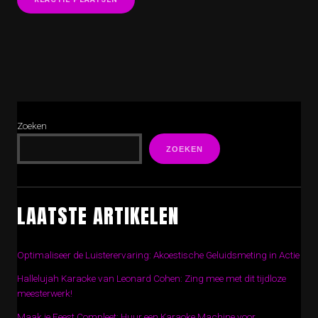
Zoeken
ZOEKEN
LAATSTE ARTIKELEN
Optimaliseer de Luisterervaring: Akoestische Geluidsmeting in Actie
Hallelujah Karaoke van Leonard Cohen: Zing mee met dit tijdloze
meesterwerk!
Maak je Feest Compleet: Huur een Karaoke Machine voor