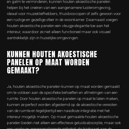
en galm te verminderen, kunnen houten akoestische panelen
helpen bij het creëren van een aangenamere luisteromgeving,
ideaal voor muziekliefhebbers, thuisbioscopen of zelfs gewoon voor
een rustige en gezellige sfeer in de woonkamer. Daarnaast voegen
houten akoestische panelen een vleugje elegantie toe aan het
interieur, waardoor ze niet alleen functioneel maar ook visueel
aantrekkelijk zijn in huiselijke omgevingen.
KUNNEN HOUTEN AKOESTISCHE
PANELEN OP MAAT WORDEN
GEMAAKT?
Ja, houten akoestische panelen kunnen op maat worden gemaakt
om te voldoen aan de specifieke behoeften en afmetingen van een
ruimte. Door houten akoestische panelen op maat te laten maken,
kunnen ze perfect worden afgestemd op de akoestische vereisten
van de ruimte en tegelijkertijd een naadloze integratie met het
interieur mogelijk maken. Op maat gemaakte houten akoestische
panelen bieden niet alleen een effectieve geluidsabsorptie, maar ook
een unieke en gepersonaliseerde esthetiek die bijdraagt aan de