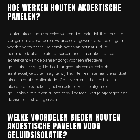
HOE WERKEN HOUTEN AKOESTISCHE
PANELEN?
Houten akoestische panelen werken door geluidstrillingen op te
vangen en te absorberen, waardoor ongewenste echo’s en galm
worden verminderd. De combinatie van het natuurlijke
houtmateriaal en geluidsabsorberende materialen aan de
achterkant van de panelen zorgt voor een effectieve
geluidsbeheersing. Het hout fungeert als een esthetisch
aantrekkelijke buitenlaag, terwijl het interne materiaal dienst doet
als geluidsabsorptiemiddel. Op deze manier helpen houten
akoestische panelen bij het verbeteren van de algehele
geluidskwaliteit in een ruimte, terwijl ze tegelijkertijd bijdragen aan
de visuele uitstraling ervan.
WELKE VOORDELEN BIEDEN HOUTEN
AKOESTISCHE PANELEN VOOR
GELUIDSISOLATIE?