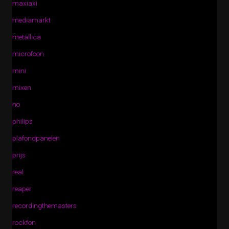
maxiaxi
mediamarkt
metallica
microfoon
mini
mixen
no
philips
plafondpanelen
prijs
real
reaper
recordingthemasters
rockfon