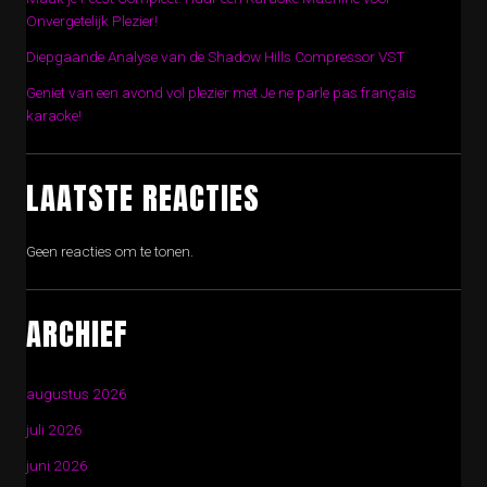
Onvergetelijk Plezier!
Diepgaande Analyse van de Shadow Hills Compressor VST
Geniet van een avond vol plezier met Je ne parle pas français
karaoke!
LAATSTE REACTIES
Geen reacties om te tonen.
ARCHIEF
augustus 2026
juli 2026
juni 2026