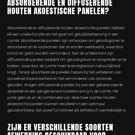
ABSORBERENDE EN DIFFUSERENDE
HOUTEN AKOESTISCHE PANELEN?
Absorberende en diffuserende houten akoestische panelen hebben
elk een unieke functie als het gaat om geluidsbeheersing in een
ruimte. Absorberende panelen zijn ontworpen om geluidsgolven te
absorberen en te voorkomen dat ze worden weerkaatst, waardoor
echo’s en galm worden verminderd. Aan de andere kant zijn
diffuserende panelen bedoeld om geluidsgolven te verspreiden en te
breken, waardoor de ruimte meer levendigheid en natuurlijkheid
krijgt. Terwijl absorberende panelen helpen bij het verbeteren van
spraakverstaanbaarheid en het verminderen van storende
geluiden, dragen diffuserende panelen bij aan een gebalanceerde
akoestiek en een aangenamere luisterervaring in de ruimte. Het
juiste gebruik en de combinatie van deze twee soorten houten
akoestische panelen kunnen resulteren in een optimaal
geluidsontwerp dat zowel functioneel als esthetisch aantrekkelijk is.
ZIJN ER VERSCHILLENDE SOORTEN