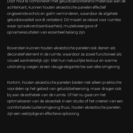
Door hout te combineren met geluidsabsorberend materiaal aan de
achterkant, kunnen houten akoestische panelen effectief
ongewenste echo’s en galm verminderen, waardoor de algehele
geluidskwaliteit wordt verbeterd. Dit maakt ze ideaal voor ruimtes
waar spraakverstaanbaarheid, muziekweergave of
opnameresultaten van essentieel belang zijn.
Bovendien kunnen houten akoestische panelen ook dienen als
decoratief element in de ruimte, waardoor ze zowel functioneel als
visueel aantrekkelijk zijn. Met hun natuurlijke textuur en warme
uitstraling voegen ze een vleugje elegantie toe aan elke omgeving.
Kortom, houten akoestische panelen bieden niet alleen praktische
voordelen op het gebied van geluidsbeheersing, maar dragen ook
bij aan de esthetiek van de ruimte. Of het nu gaat om het
optimaliseren van de akoestiek in een studio of het creëren van een
comfortabele luisteromgeving thuis, houten akoestische panelen
zijn een veelzijdige en effectieve oplossing.