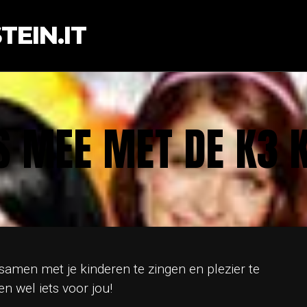
EIN.IT
S MEE MET DE K3 
amen met je kinderen te zingen en plezier te
n wel iets voor jou!