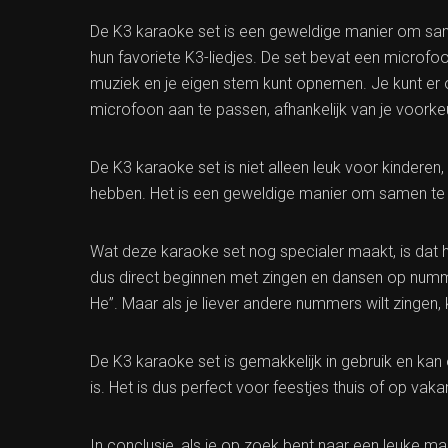
De K3 karaoke set is een geweldige manier om sam
hun favoriete K3-liedjes. De set bevat een microf
muziek en je eigen stem kunt opnemen. Je kunt er
microfoon aan te passen, afhankelijk van je voorkeu
De K3 karaoke set is niet alleen leuk voor kindere
hebben. Het is een geweldige manier om samen te z
Wat deze karaoke set nog specialer maakt, is dat h
dus direct beginnen met zingen en dansen op num
He”. Maar als je liever andere nummers wilt zingen,
De K3 karaoke set is gemakkelijk in gebruik en ka
is. Het is dus perfect voor feestjes thuis of op vakan
In conclusie, als je op zoek bent naar een leuke ma