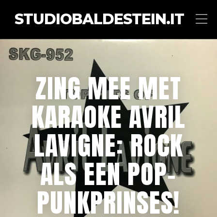
STUDIOBALDESTEIN.IT
ZING MEE MET
KARAOKE AVRIL
LAVIGNE: ROCK
ALS EEN POP-
PUNKPRINSES!