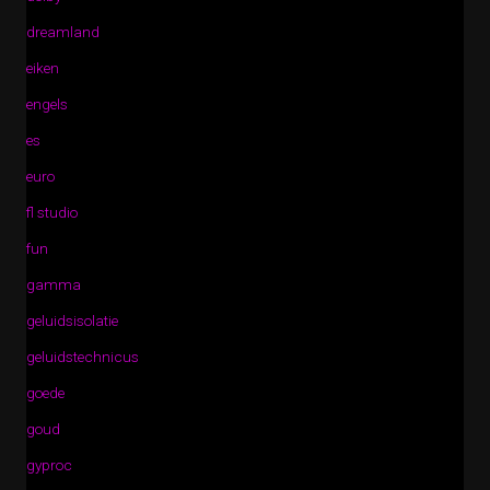
dreamland
eiken
engels
es
euro
fl studio
fun
gamma
geluidsisolatie
geluidstechnicus
goede
goud
gyproc