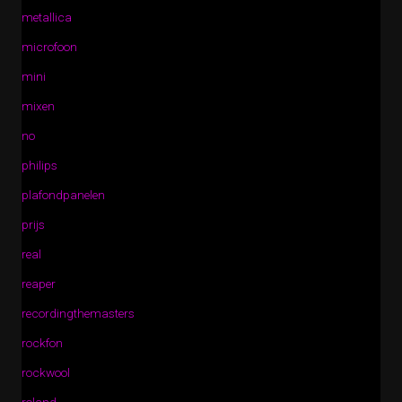
metallica
microfoon
mini
mixen
no
philips
plafondpanelen
prijs
real
reaper
recordingthemasters
rockfon
rockwool
roland