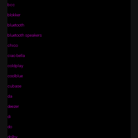
bcc
blokker
bluetooth
bluetooth speakers
chico
ciao bella
coldplay
coolblue
cubase
da
deezer
di
do
dolby