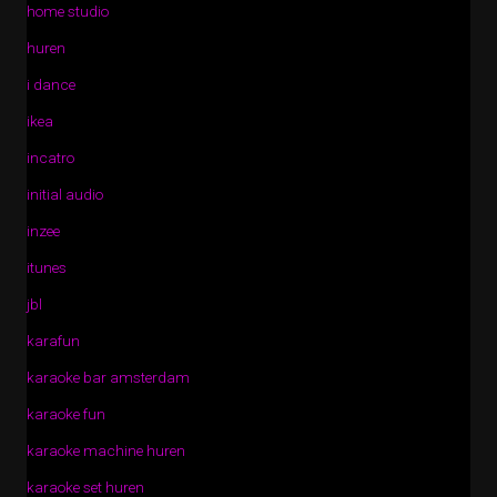
home studio
huren
i dance
ikea
incatro
initial audio
inzee
itunes
jbl
karafun
karaoke bar amsterdam
karaoke fun
karaoke machine huren
karaoke set huren