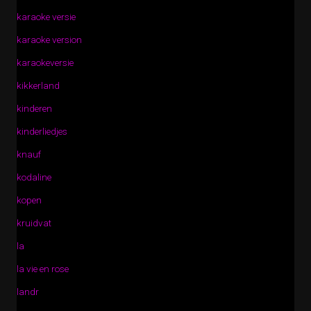
karaoke versie
karaoke version
karaokeversie
kikkerland
kinderen
kinderliedjes
knauf
kodaline
kopen
kruidvat
la
la vie en rose
landr