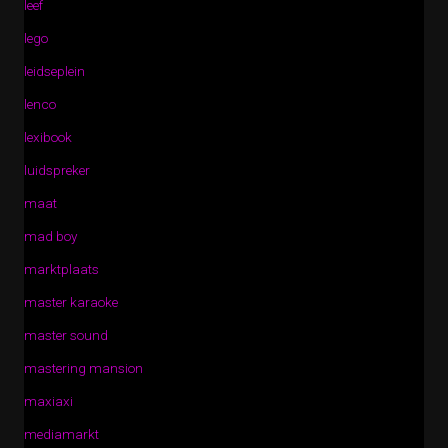
leef
lego
leidseplein
lenco
lexibook
luidspreker
maat
mad boy
marktplaats
master karaoke
master sound
mastering mansion
maxiaxi
mediamarkt