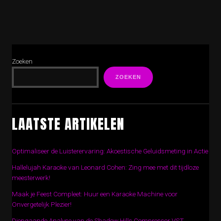
Zoeken
ZOEKEN
LAATSTE ARTIKELEN
Optimaliseer de Luisterervaring: Akoestische Geluidsmeting in Actie
Hallelujah Karaoke van Leonard Cohen: Zing mee met dit tijdloze
meesterwerk!
Maak je Feest Compleet: Huur een Karaoke Machine voor
Onvergetelijk Plezier!
Diepgaande Analyse van de Shadow Hills Compressor VST