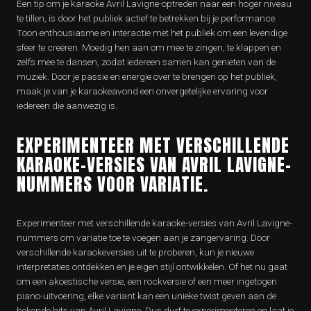
Een tip om je karaoke Avril Lavigne-optreden naar een hoger niveau
te tillen, is door het publiek actief te betrekken bij je performance.
Toon enthousiasme en interactie met het publiek om een levendige
sfeer te creëren. Moedig hen aan om mee te zingen, te klappen en
zelfs mee te dansen, zodat iedereen samen kan genieten van de
muziek. Door je passie en energie over te brengen op het publiek,
maak je van je karaokeavond een onvergetelijke ervaring voor
iedereen die aanwezig is.
EXPERIMENTEER MET VERSCHILLENDE
KARAOKE-VERSIES VAN AVRIL LAVIGNE-
NUMMERS VOOR VARIATIE.
Experimenteer met verschillende karaoke-versies van Avril Lavigne-
nummers om variatie toe te voegen aan je zangervaring. Door
verschillende karaokeversies uit te proberen, kun je nieuwe
interpretaties ontdekken en je eigen stijl ontwikkelen. Of het nu gaat
om een akoestische versie, een rockversie of een meer ingetogen
piano-uitvoering, elke variant kan een unieke twist geven aan de
bekende hits van Avril Lavigne. Dus durf te experimenteren en laat je