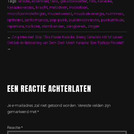
Tags:
emotie
,
essentieel
,
fans
,
geluidskwaliteit
,
hits
,
karaoke
,
karaokeversies
,
kracht
,
melodieën
,
microfoon
,
microfooninstellingen
,
muziekwereld
,
muzikale energie
,
nummers
,
optreden
,
performance
,
pop-punk
,
publiekconnectie
,
punkattitude
,
repertoire
,
rockster
,
stembanden
,
zangbereik
,
zingen
←
Zing Mee met Stop This Flame Karaoke: Breng Celeste’s Hit tot Leven!
Ontdek de Betovering van Dem Dinh Menh Karaoke: Een Tijdloze Favoriet!
→
EEN REACTIE ACHTERLATEN
Je e-mailadres zal niet getoond worden.
Vereiste velden zijn
gemarkeerd met
*
Reactie
*