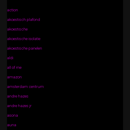
action
akoestisch plafond
akoestische
akoestische isolatie
akoestische panelen
aldi
all of me
amazon
amsterdam centrum
andre hazes
andre hazes jr
asona
auna