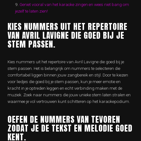
Geniet vooral van het karaoke zingen en wees niet bang om
jezelf te laten zien!
KIES NUMMERS UIT HET REPERTOIRE
VAN AVRIL LAVIGNE DIE GOED BIJ JE
STEM PASSEN.
Kies nummers uit het repertoire van Avril Lavigne die goed bij je
stem passen. Het is belangrijk om nummers te selecteren die
comfortabel liggen binnen jouw zangbereik en stijl. Door te kiezen
voor liedjes die goed bij je stem passen, kun je meer emotie en
kracht in je optreden leggen en echt verbinding maken met de
muziek. Zoek naar nummers die jouw unieke stem laten stralen en
waarmee je vol vertrouwen kunt schitteren op het karaokepodium.
OEFEN DE NUMMERS VAN TEVOREN
ZODAT JE DE TEKST EN MELODIE GOED
KENT.