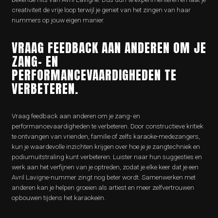
creativiteit de vrije loop terwijl je geniet van het zingen van haar
nummers op jouw eigen manier.
VRAAG FEEDBACK AAN ANDEREN OM JE
ZANG- EN
PERFORMANCEVAARDIGHEDEN TE
VERBETEREN.
Vraag feedback aan anderen om je zang- en
performancevaardigheden te verbeteren. Door constructieve kritiek
te ontvangen van vrienden, familie of zelfs karaoke-medezangers,
kun je waardevolle inzichten krijgen over hoe je je zangtechniek en
podiumuitstraling kunt verbeteren. Luister naar hun suggesties en
werk aan het verfijnen van je optreden, zodat je elke keer dat je een
Avril Lavigne-nummer zingt nog beter wordt. Samenwerken met
anderen kan je helpen groeien als artiest en meer zelfvertrouwen
opbouwen tijdens het karaokeën.