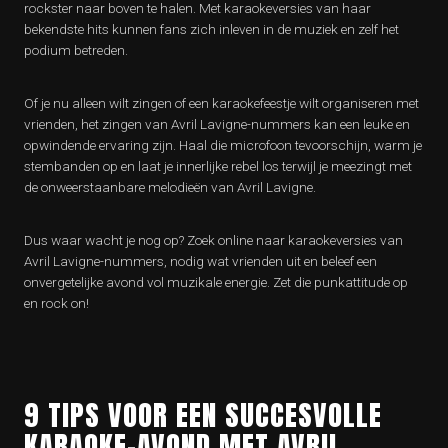
rockster naar boven te halen. Met karaokeversies van haar
bekendste hits kunnen fans zich inleven in de muziek en zelf het
podium betreden.
Of je nu alleen wilt zingen of een karaokefeestje wilt organiseren met
vrienden, het zingen van Avril Lavigne-nummers kan een leuke en
opwindende ervaring zijn. Haal die microfoon tevoorschijn, warm je
stembanden op en laat je innerlijke rebel los terwijl je meezingt met
de onweerstaanbare melodieën van Avril Lavigne.
Dus waar wacht je nog op? Zoek online naar karaokeversies van
Avril Lavigne-nummers, nodig wat vrienden uit en beleef een
onvergetelijke avond vol muzikale energie. Zet die punkattitude op
en rock on!
9 TIPS VOOR EEN SUCCESVOLLE
KARAOKE-AVOND MET AVRIL