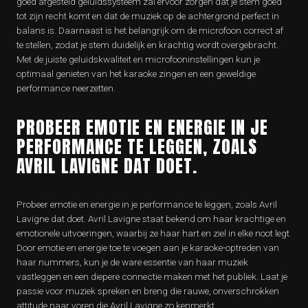
goed afgesteld geluidssysteem zal ervoor zorgen dat je stem goed
tot zijn recht komt en dat de muziek op de achtergrond perfect in
balans is. Daarnaast is het belangrijk om de microfoon correct af
te stellen, zodat je stem duidelijk en krachtig wordt overgebracht.
Met de juiste geluidskwaliteit en microfooninstellingen kun je
optimaal genieten van het karaoke zingen en een geweldige
performance neerzetten.
PROBEER EMOTIE EN ENERGIE IN JE
PERFORMANCE TE LEGGEN, ZOALS
AVRIL LAVIGNE DAT DOET.
Probeer emotie en energie in je performance te leggen, zoals Avril
Lavigne dat doet. Avril Lavigne staat bekend om haar krachtige en
emotionele uitvoeringen, waarbij ze haar hart en ziel in elke noot legt.
Door emotie en energie toe te voegen aan je karaoke-optreden van
haar nummers, kun je de ware essentie van haar muziek
vastleggen en een diepere connectie maken met het publiek. Laat je
passie voor muziek spreken en breng die rauwe, onverschrokken
attitude naar voren die Avril Lavigne zo kenmerkt.