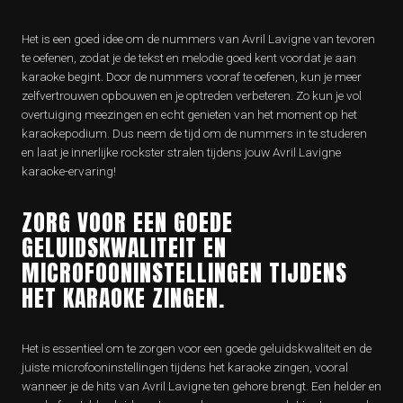
Het is een goed idee om de nummers van Avril Lavigne van tevoren
te oefenen, zodat je de tekst en melodie goed kent voordat je aan
karaoke begint. Door de nummers vooraf te oefenen, kun je meer
zelfvertrouwen opbouwen en je optreden verbeteren. Zo kun je vol
overtuiging meezingen en echt genieten van het moment op het
karaokepodium. Dus neem de tijd om de nummers in te studeren
en laat je innerlijke rockster stralen tijdens jouw Avril Lavigne
karaoke-ervaring!
ZORG VOOR EEN GOEDE
GELUIDSKWALITEIT EN
MICROFOONINSTELLINGEN TIJDENS
HET KARAOKE ZINGEN.
Het is essentieel om te zorgen voor een goede geluidskwaliteit en de
juiste microfooninstellingen tijdens het karaoke zingen, vooral
wanneer je de hits van Avril Lavigne ten gehore brengt. Een helder en