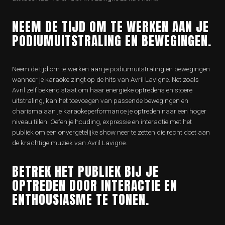
NEEM DE TIJD OM TE WERKEN AAN JE
PODIUMUITSTRALING EN BEWEGINGEN.
Neem de tijd om te werken aan je podiumuitstraling en bewegingen
wanneer je karaoke zingt op de hits van Avril Lavigne. Net zoals
Avril zelf bekend staat om haar energieke optredens en stoere
uitstraling, kan het toevoegen van passende bewegingen en
charisma aan je karaokeperformance je optreden naar een hoger
niveau tillen. Oefen je houding, expressie en interactie met het
publiek om een onvergetelijke show neer te zetten die recht doet aan
de krachtige muziek van Avril Lavigne.
BETREK HET PUBLIEK BIJ JE
OPTREDEN DOOR INTERACTIE EN
ENTHOUSIASME TE TONEN.