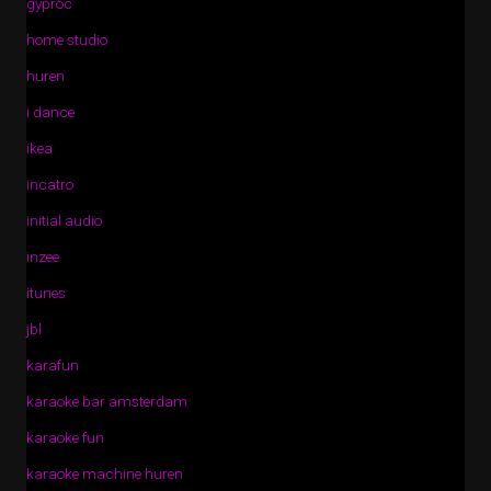
gyproc
home studio
huren
i dance
ikea
incatro
initial audio
inzee
itunes
jbl
karafun
karaoke bar amsterdam
karaoke fun
karaoke machine huren