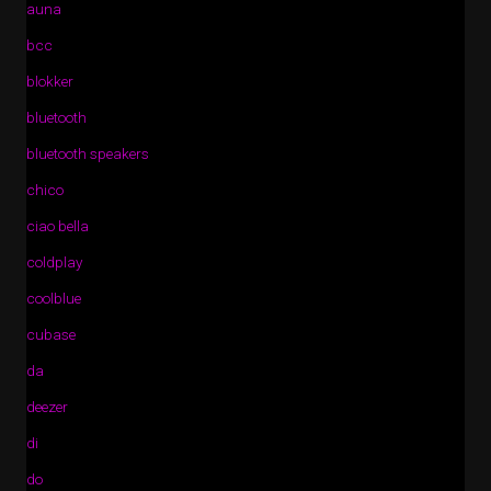
auna
bcc
blokker
bluetooth
bluetooth speakers
chico
ciao bella
coldplay
coolblue
cubase
da
deezer
di
do