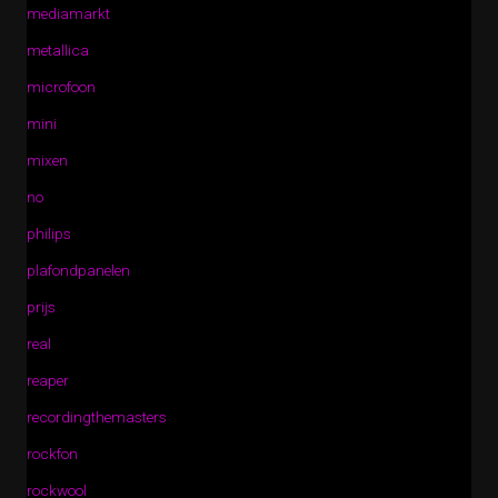
mediamarkt
metallica
microfoon
mini
mixen
no
philips
plafondpanelen
prijs
real
reaper
recordingthemasters
rockfon
rockwool