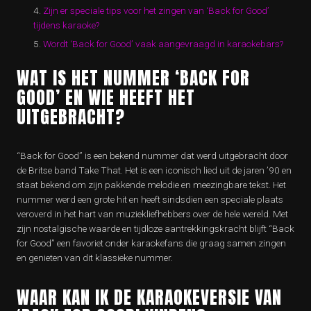
Zijn er speciale tips voor het zingen van ‘Back for Good’
tijdens karaoke?
Wordt ‘Back for Good’ vaak aangevraagd in karaokebars?
WAT IS HET NUMMER ‘BACK FOR
GOOD’ EN WIE HEEFT HET
UITGEBRACHT?
“Back for Good” is een bekend nummer dat werd uitgebracht door
de Britse band Take That. Het is een iconisch lied uit de jaren ’90 en
staat bekend om zijn pakkende melodie en meezingbare tekst. Het
nummer werd een grote hit en heeft sindsdien een speciale plaats
veroverd in het hart van muziekliefhebbers over de hele wereld. Met
zijn nostalgische waarde en tijdloze aantrekkingskracht blijft “Back
for Good” een favoriet onder karaokefans die graag samen zingen
en genieten van dit klassieke nummer.
WAAR KAN IK DE KARAOKEVERSIE VAN