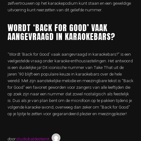
zelfvertrouwen op het karaokepodium kunt staan en een geweldige
uitvoering kunt neerzetten van dit geliefde nummer.
WORDT ‘BACK FOR GOOD’ VAAK
AANGEVRAAGD IN KARAOKEBARS?
“Wordt ‘Back for Good’ vaak aangevraagd in karaokebars?” is een
veelgestelde vraag onder karaoke-enthousiastelingen. Het antwoord
is een duidelijke ja! Dit iconische nummer van Take That uit de
jaren ’90 blijft een populaire keuze in karaokebars over de hele
wereld. Met zijn aanstekelijke melodie en meezingbare tekst is “Back
for Good” een favoriet geworden voor zangers van alle leeftijden die
op zoek zijn naar een nummer dat zowel nostalgisch als feestelijk
is. Dus als je van plan bent om de microfoon op te pakken tijdens je
volgende karaoke-avond, overweeg dan zeker om “Back for Good”
op je lijstje te zetten voor gegarandeerd plezier en meezingplezier!
door
studiobaldesteinit