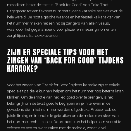
melodie en bekende tekst is “Back for Good” van Take That
uitgegroeid tot een favoriet nummer tijdens karaoke-sessies over de
hele wereld. De nostalgische waarde en het feestelijke karakter van
het nummer maken het een hit bij zangers van alle niveaus,
waardoor het gegarandeerd voor plezier en meezingmomenten
zorgt tijdens karaoke-avonden.
ZIJN ER SPECIALE TIPS VOOR HET
ZINGEN VAN ‘BACK FOR GOOD’ TIJDENS
KARAOKE?
Voor het zingen van “Back for Good” tijdens karaoke zijn er enkele
speciale tips die je kunnen helpen om het nummer nog beter te laten
klinken. Om de emotie van het lied goed over te brengen, is het
belangrijk om de tekst goed te begrijpen en je in te leven in de
gevoelens die in het nummer worden uitgedrukt. Probeer ook de
juiste timing en intonatie te gebruiken om de melodie en sfeer van
het nummer recht te doen. Daarnaast kan het helpen om vooraf te
oefenen en vertrouwd te raken met de melodie, zodat je vol