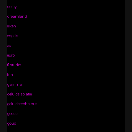
dolby
dreamland
eiken
engels
es
euro
fl studio
fun
gamma
geluidsisolatie
geluidstechnicus
goede
goud