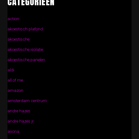
CATEGORIEËN
action
akoestisch plafond
akoestische
akoestische isolatie
akoestische panelen
aldi
all of me
amazon
amsterdam centrum
andre hazes
andre hazes jr
asona