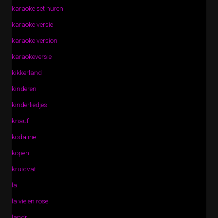
karaoke set huren
karaoke versie
karaoke version
karaokeversie
kikkerland
kinderen
kinderliedjes
knauf
kodaline
kopen
kruidvat
la
la vie en rose
landr