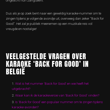
ongeacht hun zangtalent.
Dus als je op zoek bent naar een geweldig karaoke-nummer om te
zingen tijdens je volgende avondje uit, overweeg dan zeker “Back for
Good”. Het zal je publiek meenemen op een muzikale reis vol
vreugde en nostalgie!
VEELGESTELDE VRAGEN OVER
KARAOKE ‘BACK FOR GOOD’ IN
BELGIË
Wat is het nummer ‘Back for Good’ en wie heeft het
uitgebracht?
Waar kan ik de karaokeversie van ‘Back for Good’ vinden?
Is ‘Back for Good’ een populair nummer om te zingen tijdens
karaoke-avonden?