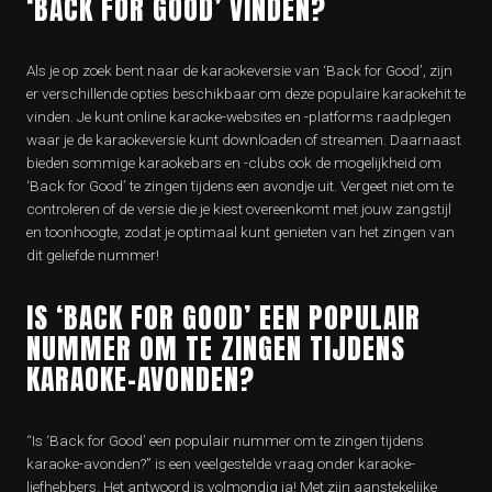
‘BACK FOR GOOD’ VINDEN?
Als je op zoek bent naar de karaokeversie van ‘Back for Good’, zijn
er verschillende opties beschikbaar om deze populaire karaokehit te
vinden. Je kunt online karaoke-websites en -platforms raadplegen
waar je de karaokeversie kunt downloaden of streamen. Daarnaast
bieden sommige karaokebars en -clubs ook de mogelijkheid om
‘Back for Good’ te zingen tijdens een avondje uit. Vergeet niet om te
controleren of de versie die je kiest overeenkomt met jouw zangstijl
en toonhoogte, zodat je optimaal kunt genieten van het zingen van
dit geliefde nummer!
IS ‘BACK FOR GOOD’ EEN POPULAIR
NUMMER OM TE ZINGEN TIJDENS
KARAOKE-AVONDEN?
“Is ‘Back for Good’ een populair nummer om te zingen tijdens
karaoke-avonden?” is een veelgestelde vraag onder karaoke-
liefhebbers. Het antwoord is volmondig ja! Met zijn aanstekelijke