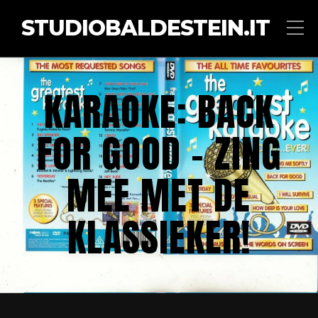
STUDIOBALDESTEIN.IT
KARAOKE: BACK
FOR GOOD – ZING
MEE MET DE
KLASSIEKER!