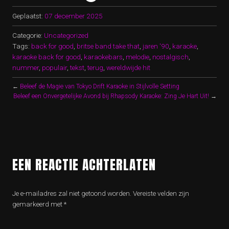
Geplaatst:
07 december 2025
Categorie:
Uncategorized
Tags:
back for good
,
britse band take that
,
jaren '90
,
karaoke
,
karaoke back for good
,
karaokebars
,
melodie
,
nostalgisch
,
nummer
,
populair
,
tekst
,
terug
,
wereldwijde hit
←
Beleef de Magie van Tokyo Drift Karaoke in Stijlvolle Setting
Beleef een Onvergetelijke Avond bij Rhapsody Karaoke: Zing Je Hart Uit!
→
EEN REACTIE ACHTERLATEN
Je e-mailadres zal niet getoond worden.
Vereiste velden zijn
gemarkeerd met
*