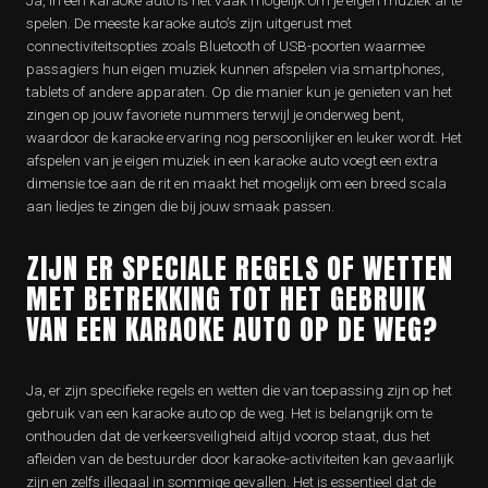
Ja, in een karaoke auto is het vaak mogelijk om je eigen muziek af te
spelen. De meeste karaoke auto’s zijn uitgerust met
connectiviteitsopties zoals Bluetooth of USB-poorten waarmee
passagiers hun eigen muziek kunnen afspelen via smartphones,
tablets of andere apparaten. Op die manier kun je genieten van het
zingen op jouw favoriete nummers terwijl je onderweg bent,
waardoor de karaoke ervaring nog persoonlijker en leuker wordt. Het
afspelen van je eigen muziek in een karaoke auto voegt een extra
dimensie toe aan de rit en maakt het mogelijk om een breed scala
aan liedjes te zingen die bij jouw smaak passen.
ZIJN ER SPECIALE REGELS OF WETTEN
MET BETREKKING TOT HET GEBRUIK
VAN EEN KARAOKE AUTO OP DE WEG?
Ja, er zijn specifieke regels en wetten die van toepassing zijn op het
gebruik van een karaoke auto op de weg. Het is belangrijk om te
onthouden dat de verkeersveiligheid altijd voorop staat, dus het
afleiden van de bestuurder door karaoke-activiteiten kan gevaarlijk
zijn en zelfs illegaal in sommige gevallen. Het is essentieel dat de