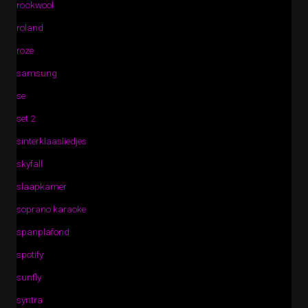
rockwool
roland
roze
samsung
se
set 2
sinterklaasliedjes
skyfall
slaapkamer
soprano karaoke
spanplafond
spotify
sunfly
syntra