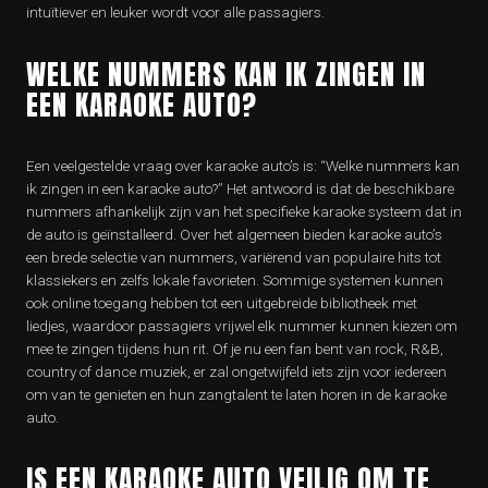
intuïtiever en leuker wordt voor alle passagiers.
WELKE NUMMERS KAN IK ZINGEN IN
EEN KARAOKE AUTO?
Een veelgestelde vraag over karaoke auto’s is: “Welke nummers kan
ik zingen in een karaoke auto?” Het antwoord is dat de beschikbare
nummers afhankelijk zijn van het specifieke karaoke systeem dat in
de auto is geïnstalleerd. Over het algemeen bieden karaoke auto’s
een brede selectie van nummers, variërend van populaire hits tot
klassiekers en zelfs lokale favorieten. Sommige systemen kunnen
ook online toegang hebben tot een uitgebreide bibliotheek met
liedjes, waardoor passagiers vrijwel elk nummer kunnen kiezen om
mee te zingen tijdens hun rit. Of je nu een fan bent van rock, R&B,
country of dance muziek, er zal ongetwijfeld iets zijn voor iedereen
om van te genieten en hun zangtalent te laten horen in de karaoke
auto.
IS EEN KARAOKE AUTO VEILIG OM TE