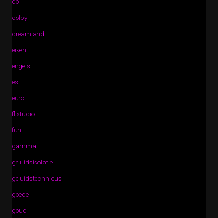
do
dolby
dreamland
eiken
engels
es
euro
fl studio
fun
gamma
geluidsisolatie
geluidstechnicus
goede
goud