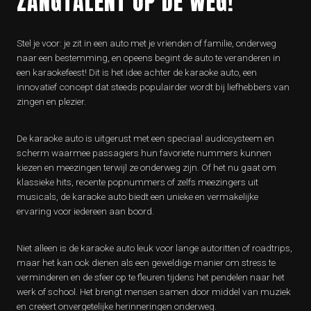
ZANGTALENT OP DE WEG!
Stel je voor: je zit in een auto met je vrienden of familie, onderweg
naar een bestemming, en opeens begint de auto te veranderen in
een karaokefeest! Dit is het idee achter de karaoke auto, een
innovatief concept dat steeds populairder wordt bij liefhebbers van
zingen en plezier.
De karaoke auto is uitgerust met een speciaal audiosysteem en
scherm waarmee passagiers hun favoriete nummers kunnen
kiezen en meezingen terwijl ze onderweg zijn. Of het nu gaat om
klassieke hits, recente popnummers of zelfs meezingers uit
musicals, de karaoke auto biedt een unieke en vermakelijke
ervaring voor iedereen aan boord.
Niet alleen is de karaoke auto leuk voor lange autoritten of roadtrips,
maar het kan ook dienen als een geweldige manier om stress te
verminderen en de sfeer op te fleuren tijdens het pendelen naar het
werk of school. Het brengt mensen samen door middel van muziek
en creëert onvergetelijke herinneringen onderweg.