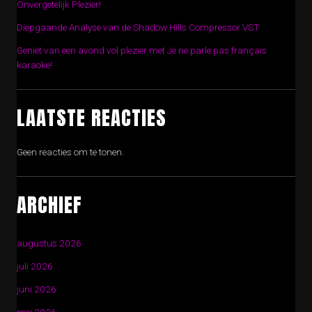
Onvergetelijk Plezier!
Diepgaande Analyse van de Shadow Hills Compressor VST
Geniet van een avond vol plezier met Je ne parle pas français
karaoke!
LAATSTE REACTIES
Geen reacties om te tonen.
ARCHIEF
augustus 2026
juli 2026
juni 2026