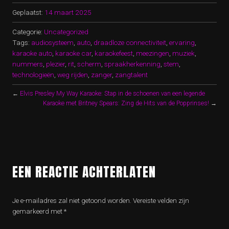
Geplaatst:
14 maart 2025
Categorie:
Uncategorized
Tags:
audiosysteem
,
auto
,
draadloze connectiviteit
,
ervaring
,
karaoke auto
,
karaoke car
,
karaokefeest
,
meezingen
,
muziek
,
nummers
,
plezier
,
rit
,
scherm
,
spraakherkenning
,
stem
,
technologieën
,
weg rijden
,
zanger
,
zangtalent
←
Elvis Presley My Way Karaoke: Stap in de schoenen van een legende
Karaoke met Britney Spears: Zing de Hits van de Popprinses!
→
EEN REACTIE ACHTERLATEN
Je e-mailadres zal niet getoond worden.
Vereiste velden zijn
gemarkeerd met
*