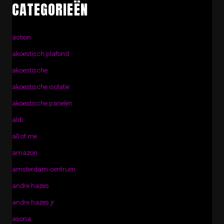
CATEGORIEËN
action
akoestisch plafond
akoestische
akoestische isolatie
akoestische panelen
aldi
all of me
amazon
amsterdam centrum
andre hazes
andre hazes jr
asona