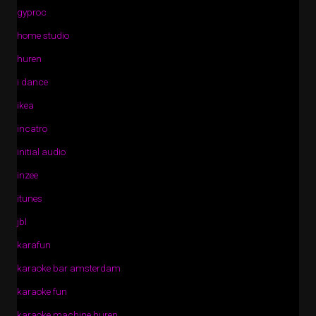
gyproc
home studio
huren
i dance
ikea
incatro
initial audio
inzee
itunes
jbl
karafun
karaoke bar amsterdam
karaoke fun
karaoke machine huren