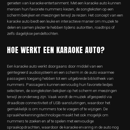
genieten van karaoke-entertainment. Met een karaoke auto kunnen
mensen hun favoriete nummers kiezen, de songteksten op een
scherm bekijken en meezingen terwijl ze reizen. Het concept van een
karaoke auto biedt een leuke en interactieve manier om muziek te
delen en samen plezier te hebben tijdens autoritten, roadtrips of
zelfs dagelijkse pendeltochten.
HOE WERKT EEN KARAOKE AUTO?
Een karaoke auto werkt doorgaans door middel van een
geïntegreerd audiosysteem en een scherm in de auto waarmee
passagiers toegang hebben tot een uitgebreide bibliotheek van
nummers. Passagiers kunnen eenvoudig hun favoriete liedjes
selecteren, de songteksten bekijken op het scherm en meezingen
terwijl ze onderweg zijn. Vaak wordt de muziek afgespeeld via
draadloze connectiviteit of USB-aansluitingen, waardoor het
gemakkelijk is om nummers toe te voegen of te wijzigen. De
spraakherkenningstechnologie maakt het ook mogelijk om
nummers te zoeken en af te spelen met eenvoudige
spraakopdrachten, waardoor de karaoke ervaring in de auto nog