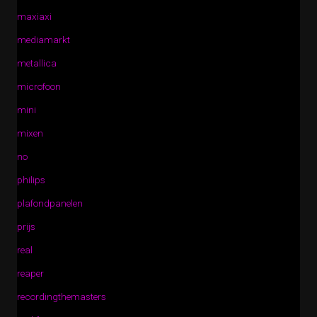
maxiaxi
mediamarkt
metallica
microfoon
mini
mixen
no
philips
plafondpanelen
prijs
real
reaper
recordingthemasters