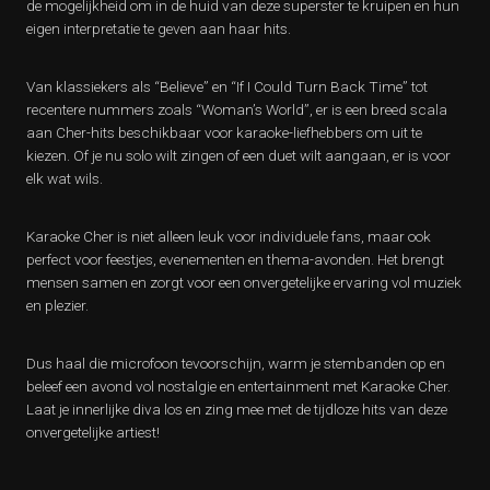
de mogelijkheid om in de huid van deze superster te kruipen en hun
eigen interpretatie te geven aan haar hits.
Van klassiekers als “Believe” en “If I Could Turn Back Time” tot
recentere nummers zoals “Woman’s World”, er is een breed scala
aan Cher-hits beschikbaar voor karaoke-liefhebbers om uit te
kiezen. Of je nu solo wilt zingen of een duet wilt aangaan, er is voor
elk wat wils.
Karaoke Cher is niet alleen leuk voor individuele fans, maar ook
perfect voor feestjes, evenementen en thema-avonden. Het brengt
mensen samen en zorgt voor een onvergetelijke ervaring vol muziek
en plezier.
Dus haal die microfoon tevoorschijn, warm je stembanden op en
beleef een avond vol nostalgie en entertainment met Karaoke Cher.
Laat je innerlijke diva los en zing mee met de tijdloze hits van deze
onvergetelijke artiest!