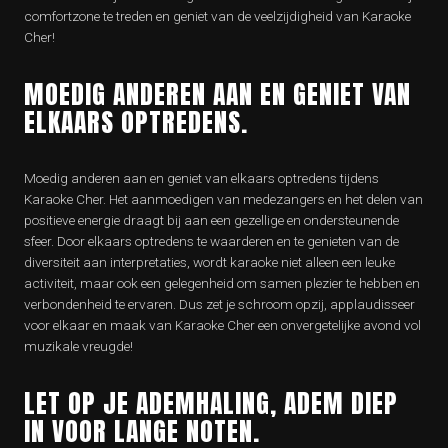
comfortzone te treden en geniet van de veelzijdigheid van Karaoke
Cher!
MOEDIG ANDEREN AAN EN GENIET VAN
ELKAARS OPTREDENS.
Moedig anderen aan en geniet van elkaars optredens tijdens
Karaoke Cher. Het aanmoedigen van medezangers en het delen van
positieve energie draagt bij aan een gezellige en ondersteunende
sfeer. Door elkaars optredens te waarderen en te genieten van de
diversiteit aan interpretaties, wordt karaoke niet alleen een leuke
activiteit, maar ook een gelegenheid om samen plezier te hebben en
verbondenheid te ervaren. Dus zet je schroom opzij, applaudisseer
voor elkaar en maak van Karaoke Cher een onvergetelijke avond vol
muzikale vreugde!
LET OP JE ADEMHALING, ADEM DIEP
IN VOOR LANGE NOTEN.