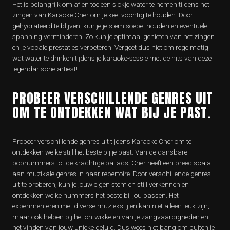
Het is belangrijk om af en toe een slokje water te nemen tijdens het
zingen van Karaoke Cher om je keel vochtig te houden. Door
gehydrateerd te blijven, kun je je stem soepel houden en eventuele
spanning verminderen. Zo kun je optimaal genieten van het zingen
en je vocale prestaties verbeteren. Vergeet dus niet om regelmatig
wat water te drinken tijdens je karaoke-sessie met de hits van deze
legendarische artiest!
PROBEER VERSCHILLENDE GENRES UIT
OM TE ONTDEKKEN WAT BIJ JE PAST.
Probeer verschillende genres uit tijdens Karaoke Cher om te
ontdekken welke stijl het beste bij je past. Van de dansbare
popnummers tot de krachtige ballads, Cher heeft een breed scala
aan muzikale genres in haar repertoire. Door verschillende genres
uit te proberen, kun je jouw eigen stem en stijl verkennen en
ontdekken welke nummers het beste bij jou passen. Het
experimenteren met diverse muziekstijlen kan niet alleen leuk zijn,
maar ook helpen bij het ontwikkelen van je zangvaardigheden en
het vinden van jouw unieke geluid. Dus wees niet bang om buiten je