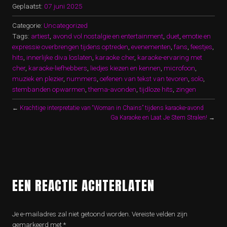
Geplaatst:
07 juni 2025
Categorie:
Uncategorized
Tags:
artiest
,
avond vol nostalgie en entertainment
,
duet
,
emotie en
expressie overbrengen tijdens optreden
,
evenementen
,
fans
,
feestjes
,
hits
,
innerlijke diva loslaten
,
karaoke cher
,
karaoke-ervaring met
cher
,
karaoke-liefhebbers
,
liedjes kiezen en kennen
,
microfoon
,
muziek en plezier
,
nummers
,
oefenen van tekst van tevoren
,
solo
,
stembanden opwarmen
,
thema-avonden
,
tijdloze hits
,
zingen
←
Krachtige interpretatie van “Woman in Chains” tijdens karaoke-avond
Ga Karaoke en Laat Je Stem Stralen!
→
EEN REACTIE ACHTERLATEN
Je e-mailadres zal niet getoond worden.
Vereiste velden zijn
gemarkeerd met
*