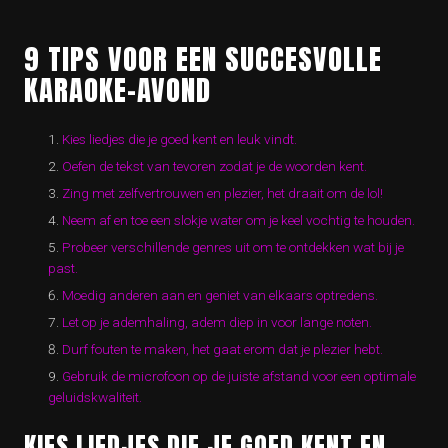
9 TIPS VOOR EEN SUCCESVOLLE
KARAOKE-AVOND
Kies liedjes die je goed kent en leuk vindt.
Oefen de tekst van tevoren zodat je de woorden kent.
Zing met zelfvertrouwen en plezier, het draait om de lol!
Neem af en toe een slokje water om je keel vochtig te houden.
Probeer verschillende genres uit om te ontdekken wat bij je
past.
Moedig anderen aan en geniet van elkaars optredens.
Let op je ademhaling, adem diep in voor lange noten.
Durf fouten te maken, het gaat erom dat je plezier hebt.
Gebruik de microfoon op de juiste afstand voor een optimale
geluidskwaliteit.
KIES LIEDJES DIE JE GOED KENT EN