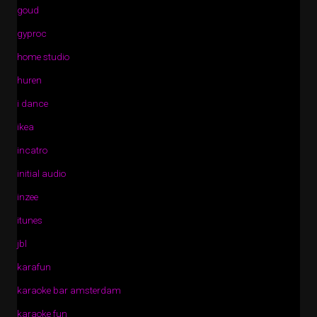
goud
gyproc
home studio
huren
i dance
ikea
incatro
initial audio
inzee
itunes
jbl
karafun
karaoke bar amsterdam
karaoke fun