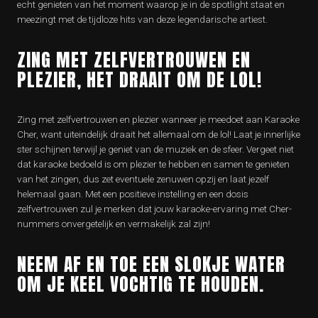
echt genieten van het moment waarop je in de spotlight staat en
meezingt met de tijdloze hits van deze legendarische artiest.
ZING MET ZELFVERTROUWEN EN
PLEZIER, HET DRAAIT OM DE LOL!
Zing met zelfvertrouwen en plezier wanneer je meedoet aan Karaoke
Cher, want uiteindelijk draait het allemaal om de lol! Laat je innerlijke
ster schijnen terwijl je geniet van de muziek en de sfeer. Vergeet niet
dat karaoke bedoeld is om plezier te hebben en samen te genieten
van het zingen, dus zet eventuele zenuwen opzij en laat jezelf
helemaal gaan. Met een positieve instelling en een dosis
zelfvertrouwen zul je merken dat jouw karaoke-ervaring met Cher-
nummers onvergetelijk en vermakelijk zal zijn!
NEEM AF EN TOE EEN SLOKJE WATER
OM JE KEEL VOCHTIG TE HOUDEN.