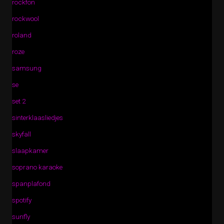
rockfon
rockwool
roland
roze
samsung
se
set 2
sinterklaasliedjes
skyfall
slaapkamer
soprano karaoke
spanplafond
spotify
sunfly