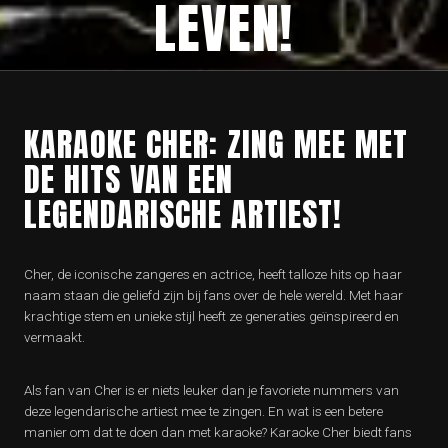
LEVEN!
KARAOKE CHER: ZING MEE MET
DE HITS VAN EEN
LEGENDARISCHE ARTIEST!
Cher, de iconische zangeres en actrice, heeft talloze hits op haar
naam staan die geliefd zijn bij fans over de hele wereld. Met haar
krachtige stem en unieke stijl heeft ze generaties geïnspireerd en
vermaakt.
Als fan van Cher is er niets leuker dan je favoriete nummers van
deze legendarische artiest mee te zingen. En wat is een betere
manier om dat te doen dan met karaoke? Karaoke Cher biedt fans