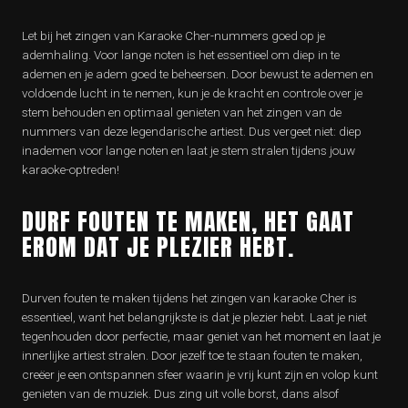
Let bij het zingen van Karaoke Cher-nummers goed op je
ademhaling. Voor lange noten is het essentieel om diep in te
ademen en je adem goed te beheersen. Door bewust te ademen en
voldoende lucht in te nemen, kun je de kracht en controle over je
stem behouden en optimaal genieten van het zingen van de
nummers van deze legendarische artiest. Dus vergeet niet: diep
inademen voor lange noten en laat je stem stralen tijdens jouw
karaoke-optreden!
DURF FOUTEN TE MAKEN, HET GAAT
EROM DAT JE PLEZIER HEBT.
Durven fouten te maken tijdens het zingen van karaoke Cher is
essentieel, want het belangrijkste is dat je plezier hebt. Laat je niet
tegenhouden door perfectie, maar geniet van het moment en laat je
innerlijke artiest stralen. Door jezelf toe te staan fouten te maken,
creëer je een ontspannen sfeer waarin je vrij kunt zijn en volop kunt
genieten van de muziek. Dus zing uit volle borst, dans alsof