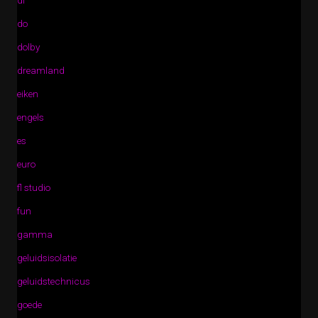
di
do
dolby
dreamland
eiken
engels
es
euro
fl studio
fun
gamma
geluidsisolatie
geluidstechnicus
goede