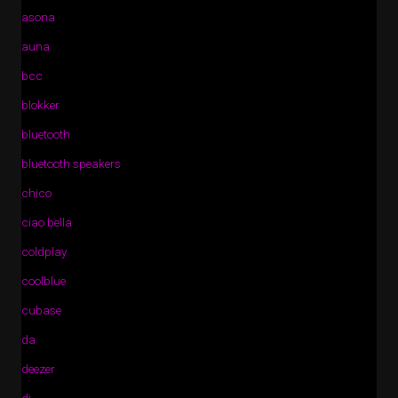
asona
auna
bcc
blokker
bluetooth
bluetooth speakers
chico
ciao bella
coldplay
coolblue
cubase
da
deezer