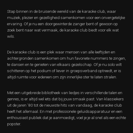
Stap binnen in de bruisende wereld van de karaoke club, waar
muziek, plezier en gezelligheid samenkomen voor een onvergetelijke
ervaring. Of je nu een doorgewinterde zanger bent of gewoon op
zoek bent naar wat vermaak, de karaoke club biedt voor elk wat
wils.
De karaoke club is een plek waar mensen van alle leeftijden en
achtergronden samenkomen om hun favoriete nummers te zingen,
te dansen en te genieten van elkaars gezelschap. Of je nu solo wilt
schitteren op het podium of liever in groepsverband optreedt, er is
altijd ruimte voor iedereen om zijn innerlijke ster te laten stralen.
Met een uitgebreide bibliotheek van liedjes in verschillende talen en
genres, is er altijd wel iets dat bij jouw smaak past. Van klassiekers
uit de jaren ’80 tot de nieuwste hits van vandaag, de karaoke club
heeft het allemaal. En met professionele geluidsapparatuur en een
enthousiast publiek dat je aanmoedigt, voel je je al snel als een echte
popster.