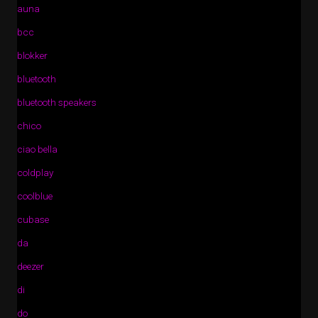
auna
bcc
blokker
bluetooth
bluetooth speakers
chico
ciao bella
coldplay
coolblue
cubase
da
deezer
di
do