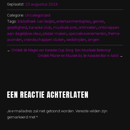
Geplaatst:
23 augustus 2024
Categorie:
Uncategorized
Tags:
bibliotheek van liedjes
,
entertainmentopties
,
genres
,
gezelligheid
,
karaoke club
,
muzikale pret
,
ontmoeten
,
ontsnappen
aan dagelijkse sleur
,
plezier maken
,
speciale evenementen
,
thema-
avonden
,
vriendschappen sluiten
,
wedstrijden
,
zingen
←
Ontdek de Magie van Karaoke Cup Song: Een Muzikale Beleving!
Ontdek Plezier en Muziek bij de Karaoke Bar in Aalst
→
EEN REACTIE ACHTERLATEN
Je e-mailadres zal niet getoond worden.
Vereiste velden zijn
gemarkeerd met
*