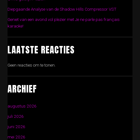
Diepgaande Analyse van de Shadow Hills Compressor VST
Geniet van een avond vol plezier met Je ne parle pas français
karaoke!
LAATSTE REACTIES
Geen reacties om te tonen.
ARCHIEF
augustus 2026
juli 2026
juni 2026
mei 2026