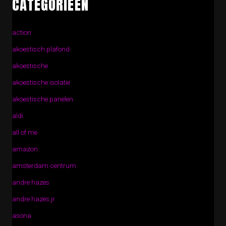
CATEGORIEËN
action
akoestisch plafond
akoestische
akoestische isolatie
akoestische panelen
aldi
all of me
amazon
amsterdam centrum
andre hazes
andre hazes jr
asona