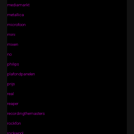
mediamarkt
metallica
microfoon
mini
mixen
no
philips
plafondpanelen
prijs
real
reaper
recordingthemasters
rockfon
rockwool