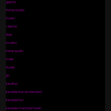
gyproc
home studio
huren
i dance
ikea
incatro
initial audio
inzee
itunes
jbl
karafun
karaoke bar amsterdam
karaoke fun
karaoke machine huren