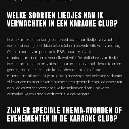
WELKE SOORTEN LIEDJES KAN IK
VERWACHTEN IN EEN KARAOKE CLUB?
In een karaoke club kun je een breed scala aan liedjes verwachten,
variërend van tijdloze klassiekers tot de nieuwste hits van vandaag.
Of je nu houdt van pop, rock, R&B, country of zelfs
musicalnummers, er is voor elk wat wils. De bibliotheek van liedjes
in een karaoke club omvat vaak nummers in verschillende talen en
genres, zodat iedereen iets kan vinden dat bij zijn of haar
muzieksmaak past. Of je nu graag meezingt met bekende radiohits
of liever een minder bekend nummer ten gehore brengt, de diversiteit
aan liedjes zorgt ervoor dat elke karaokeavond een unieke en
vermakelijke ervaring wordt voor alle deelnemers.
ZIJN ER SPECIALE THEMA-AVONDEN OF
EVENEMENTEN IN DE KARAOKE CLUB?