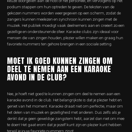
keuze doorgeven aan de host of het personeel, en vervolgens op het
podium stappen om hun optreden te geven. De teksten van de
gekozen nummers worden weergegeven op een scherm, zodat de
zangers kunnen meelezen en synchroon kunnen zingen met de
muziek. Het publiek moedigt vaak deelnemers aan en creëert zo een
gezellige en ondersteunende sfeer. Karaoke clubs zijn ideaal voor
mensen die van zingen houden, plezier willen maken en graag hun
favoriete nummers ten gehore brengen in een sociale setting.
MOET IK GOED KUNNEN ZINGEN OM
DEEL TE NEMEN AAN EEN KARAOKE
AVOND IN DE CLUB?
Nee, je hoeft niet goed te kunnen zingen om deel te nemen aan een
karaoke avond in de club. Het belangrijkste is dat je plezier hebt en
geniet van het moment. Karaoke draait niet om perfectie, maar om
het delen van muziek en gezelligheid met anderen. Dus zelfs als je
denkt dat je geen geweldige zangstem hebt, aarzel dan niet om mee
te doen! Het gaat erom dat je jezelf kunt zijn en plezier kunt hebben
terwijl je jouw favoriete nummers zingt.