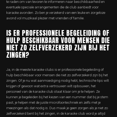
te raden om van tevoren te informeren naar beschikbaarheid en
eventuele speciale arrangementen die de club aanbiedt voor
karaoke avonden. Zo ben je verzekerd van een leuke en zorgeloze
avond vol muzikaal plezier met vrienden of familie.
IS ER PROFESSIONELE BEGELEIDING OF
HULP BESCHIKBAAR VOOR MENSEN DIE
NIET ZO ZELFVERZEKERD ZIJN BIJ HET
ZINGEN?
Ja, in de meeste karaoke clubs is er professionele begeleiding of
hulp beschikbaar voor mensen die niet zo zelfverzekerd zijn bij het
zingen. Of je nu wat aanmoediging nodig hebt, technische tips wilt
krijgen of gewoon wat extra vertrouwen wilt opbouwen, het
personeel van de karaoke club staat klaar om je te helpen. Ze
kunnen je begeleiden bij het kiezen van een nummer dat bij je stem
past, je helpen met de juiste microfoontechniek en zelfs met je
meezingen als dat nodig is. Dus maak je geen zorgen als je niet zo
zelfverzekerd bent bij het zingen, in de karaoke club word je altijd