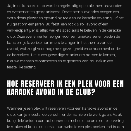
Ja, in de karaoke club worden regelmatig speciale thema-avonden
en evenementen georganiseerd. Deze thema-avonden voegen een
extra dosis plezier en opwinding toe aan de karaoke-ervaring. Of het
nu gaat om een jaren ’80-feest, een rock & roll avond of een
verkleedpartij, er is altijd wel iets speciaals te beleven in de karaoke
club. Deze evenementen zorgen voor een unieke sfeer en bieden de
kans om je favoriete nummers te zingen in het thema van de
avond, wat zorgt voor nog meer gezelligheid en amusement onder
de bezoekers. Het is een geweldige manier om samen te komen,
nieuwe mensen te ontmoeten en te genieten van muziek in een
feestelijke setting.
HOE RESERVEER IK EEN PLEK VOOR EEN
KARAOKE AVOND IN DE CLUB?
Wanneer je een plek wilt reserveren voor een karaoke avond in de
club, kun je meestal op verschillende manieren te werk gaan. Vaak
kun je telefonisch contact opnemen met de club om een reservering
te maken of kun je online via hun website een plek boeken. Het is aan