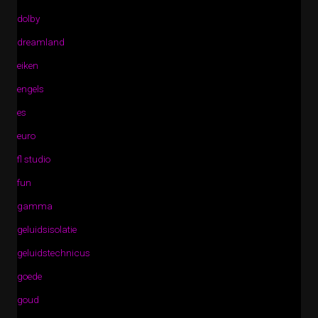
dolby
dreamland
eiken
engels
es
euro
fl studio
fun
gamma
geluidsisolatie
geluidstechnicus
goede
goud