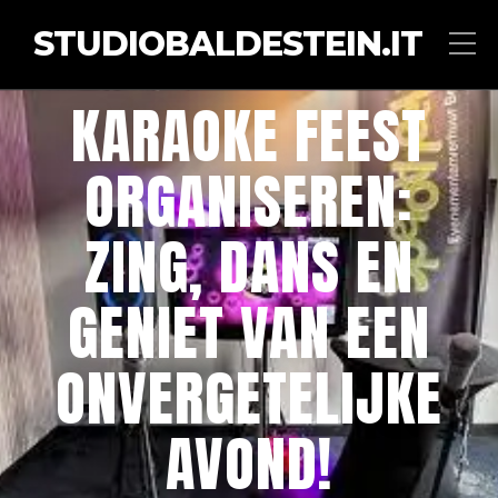
STUDIOBALDESTEIN.IT
KARAOKE FEEST
ORGANISEREN:
ZING, DANS EN
GENIET VAN EEN
ONVERGETELIJKE
AVOND!