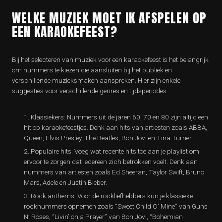
WELKE MUZIEK MOET IK AFSPELEN OP
EEN KARAOKEFEEST?
Bij het selecteren van muziek voor een karaokefeest is het belangrijk
om nummers te kiezen die aansluiten bij het publiek en
verschillende muzieksmaken aanspreken. Hier zijn enkele
suggesties voor verschillende genres en tijdsperiodes:
Klassiekers: Nummers uit de jaren 60, 70 en 80 zijn altijd een
hit op karaokefeestjes. Denk aan hits van artiesten zoals ABBA,
Queen, Elvis Presley, The Beatles, Bon Jovi en Tina Turner.
Populaire hits: Voeg wat recente hits toe aan je playlist om
ervoor te zorgen dat iedereen zich betrokken voelt. Denk aan
nummers van artiesten zoals Ed Sheeran, Taylor Swift, Bruno
Mars, Adele en Justin Bieber.
Rock anthems: Voor de rockliefhebbers kun je klassieke
rocknummers opnemen zoals “Sweet Child O’ Mine” van Guns
N’ Roses, “Livin’ on a Prayer” van Bon Jovi, “Bohemian