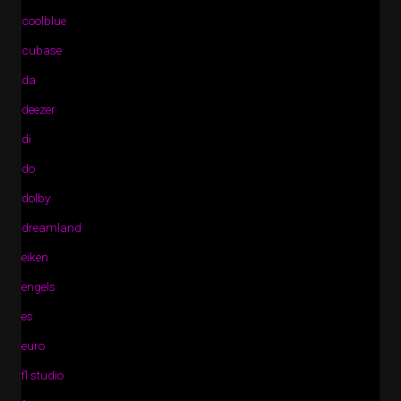
coolblue
cubase
da
deezer
di
do
dolby
dreamland
eiken
engels
es
euro
fl studio