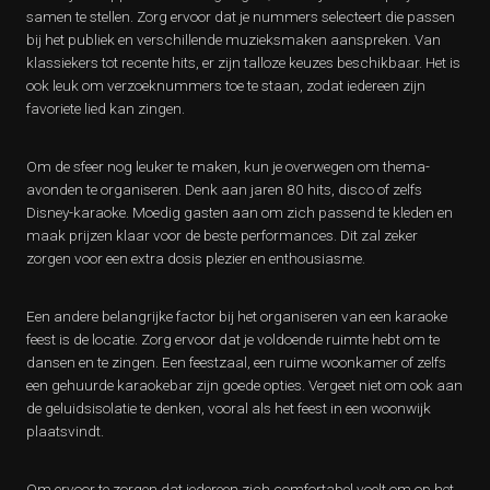
samen te stellen. Zorg ervoor dat je nummers selecteert die passen
bij het publiek en verschillende muzieksmaken aanspreken. Van
klassiekers tot recente hits, er zijn talloze keuzes beschikbaar. Het is
ook leuk om verzoeknummers toe te staan, zodat iedereen zijn
favoriete lied kan zingen.
Om de sfeer nog leuker te maken, kun je overwegen om thema-
avonden te organiseren. Denk aan jaren 80 hits, disco of zelfs
Disney-karaoke. Moedig gasten aan om zich passend te kleden en
maak prijzen klaar voor de beste performances. Dit zal zeker
zorgen voor een extra dosis plezier en enthousiasme.
Een andere belangrijke factor bij het organiseren van een karaoke
feest is de locatie. Zorg ervoor dat je voldoende ruimte hebt om te
dansen en te zingen. Een feestzaal, een ruime woonkamer of zelfs
een gehuurde karaokebar zijn goede opties. Vergeet niet om ook aan
de geluidsisolatie te denken, vooral als het feest in een woonwijk
plaatsvindt.
Om ervoor te zorgen dat iedereen zich comfortabel voelt om op het