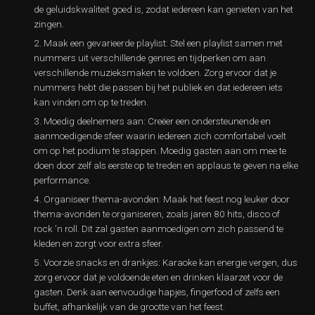
de geluidskwaliteit goed is, zodat iedereen kan genieten van het
zingen.
Maak een gevarieerde playlist: Stel een playlist samen met
nummers uit verschillende genres en tijdperken om aan
verschillende muzieksmaken te voldoen. Zorg ervoor dat je
nummers hebt die passen bij het publiek en dat iedereen iets
kan vinden om op te treden.
Moedig deelnemers aan: Creëer een ondersteunende en
aanmoedigende sfeer waarin iedereen zich comfortabel voelt
om op het podium te stappen. Moedig gasten aan om mee te
doen door zelf als eerste op te treden en applaus te geven na elke
performance.
Organiseer thema-avonden: Maak het feest nog leuker door
thema-avonden te organiseren, zoals jaren 80 hits, disco of
rock ’n roll. Dit zal gasten aanmoedigen om zich passend te
kleden en zorgt voor extra sfeer.
Voorzie snacks en drankjes: Karaoke kan energie vergen, dus
zorg ervoor dat je voldoende eten en drinken klaarzet voor de
gasten. Denk aan eenvoudige hapjes, fingerfood of zelfs een
buffet, afhankelijk van de grootte van het feest.