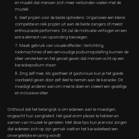
en maakt dat mensen zich meer verbonden voelen met de
muziek.
Geef prijzen voor de beste optredens: Organiseer een kleine
competitie en reik prijzen uit aan de beste zangers of meest
enthousiaste performers. Dit zal de motivatie verhogen en een
extra element van opwinding toevoegen.
Maak gebruik van visuele effecten: Verlichting,
rookmachines of een eenvoudige podiumopstelling kunnen de
sfeer versterken en het gevoel geven dat mensen echt op een
karaokepodium staan.
Zing zelf mee: Als gastheer of gastvrouw kun je het goede
voorbeeld geven door zelf deel te nemen aan de karaoke. Dit
moedigt anderen aan om mee te doen en creëert een gezellige
en inclusieve sfeer.
Onthoud dat het belangrijk is om iedereen aan te moedigen,
ongeacht hun zangtalent. Het gaat erom plezier te hebben en
samen van muziek te genieten. Met deze tips kun je ervoor zorgen
dat iedereen zich op zijn gemak voelt en het karaokefeest een
onvergetelijke ervaring wordt!