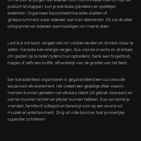
podium te stappen, kun je wat leuke ijsbrekers en spelletjes
bedenken. Organiseer bijvoorbeeld karaoke-duetten of
groepsnummers waar iedereen aan kan deelnemen. Dit zal de sfeer
ontspannen en iedereen aanmoedigen om mee te doen.
Last but not least, vergeet niet om voldoende eten en drinken klaar te
zetten. Karaoke kan energie vergen, dus voorzie snacks en drankjes
om gasten op te laden tijdens hun optredens. Denk aan fingerfood,
hapjes of zelfs een buffet, afhankelijk van de grootte van het feest.
Een karaoke feest organiseren is gegarandeerd een succesvolle
keuze voor elk evenement. Het creëert een gezellige sfeer waarin
mensen kunnen genieten van elkaars talent (of gebrek daaraan) en
samen kunnen lachen en plezier kunnen hebben. Dus verzamel je
vrienden, familie of collega’s en bereid je voor op een avond vol
muziek en entertainment. Zing uit volle borst en laat je innerlijke
superster schitteren!