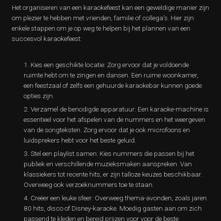
Het organiseren van een karaokefeest kan een geweldige manier zijn
om plezier te hebben met vrienden, familie of collega’s. Hier zijn
enkele stappen om je op weg te helpen bij het plannen van een
succesvol karaokefeest:
Kies een geschikte locatie: Zorg ervoor dat je voldoende
ruimte hebt om te zingen en dansen. Een ruime woonkamer,
een feestzaal of zelfs een gehuurde karaokebar kunnen goede
opties zijn.
Verzamel de benodigde apparatuur: Een karaoke-machine is
essentieel voor het afspelen van de nummers en het weergeven
van de songteksten. Zorg ervoor dat je ook microfoons en
luidsprekers hebt voor het beste geluid.
Stel een playlist samen: Kies nummers die passen bij het
publiek en verschillende muzieksmaken aanspreken. Van
klassiekers tot recente hits, er zijn talloze keuzes beschikbaar.
Overweeg ook verzoeknummers toe te staan.
Creëer een leuke sfeer: Overweeg thema-avonden, zoals jaren
80 hits, disco of Disney-karaoke. Moedig gasten aan om zich
passend te kleden en bereid prijzen voor voor de beste