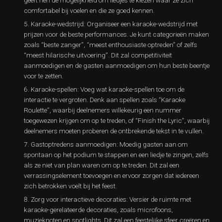
geeft hen de mogelijkheid om liedjes te kiezen waar ze zich
comfortabel bij voelen en die ze goed kennen.
Karaoke-wedstrijd: Organiseer een karaoke-wedstrijd met
prijzen voor de beste performances. Je kunt categorieën maken
zoals “beste zanger”, “meest enthousiaste optreden” of zelfs
“meest hilarische uitvoering”. Dit zal competitiviteit
aanmoedigen en de gasten aanmoedigen om hun beste beentje
voor te zetten.
Karaoke-spellen: Voeg wat karaoke-spellen toe om de
interactie te vergroten. Denk aan spellen zoals “Karaoke
Roulette”, waarbij deelnemers willekeurig een nummer
toegewezen krijgen om op te treden, of “Finish the Lyric”, waarbij
deelnemers moeten proberen de ontbrekende tekst in te vullen.
Gastoptredens aanmoedigen: Moedig gasten aan om
spontaan op het podium te stappen en een liedje te zingen, zelfs
als ze niet van plan waren om op te treden. Dit zal een
verrassingselement toevoegen en ervoor zorgen dat iedereen
zich betrokken voelt bij het feest.
Zorg voor interactieve decoraties: Versier de ruimte met
karaoke-gerelateerde decoraties, zoals microfoons,
muzieknoten en spotlights. Dit zal een feestelijke sfeer creëren en