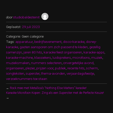
door
studiobaldesteinit
Geplaatst:
29 juli 2023
Categorie: Geen categorie
Tags:
apparatuur
,
bedrijfsevenement
,
disco-karaoke
,
disney-
karaoke
,
gasten aansporen om zich passend te kleden
,
gezellig
samenzijn
,
jaren 80 hits
,
karaoke feest organiseren
,
karaoke-apps
,
karaoke-machine
,
klassiekers
,
luidsprekers
,
microfoons
,
muziek
,
muzieksmaken
,
nummers selecteren
,
onvergetelijke avond
,
organiseren
,
plezier
,
prijzen voor
,
publiek
,
recente hits
,
scherm
,
songteksten
,
superster
,
thema-avonden
,
verjaardagsfeestje
,
verzoeknummers toe staan
←
Rock mee met Metallica’s “Nothing Else Matters” karaoke!
Karaoke Microfoon Kopen: Zing als een Superster met de Perfecte Keuze!
→