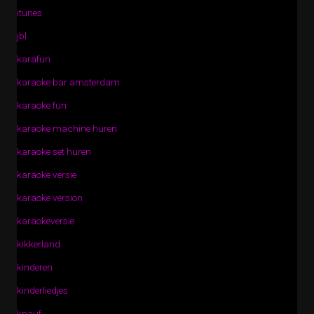
itunes
jbl
karafun
karaoke bar amsterdam
karaoke fun
karaoke machine huren
karaoke set huren
karaoke versie
karaoke version
karaokeversie
kikkerland
kinderen
kinderliedjes
knauf