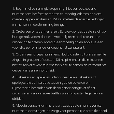
Begin met een energieke opening: Kies een opzwepend
nummer om het feest te starten en moedig iedereen aan om
mee te klappen en dansen. Dit zal meteen de energie verhogen
en mensen in de stemming brengen.
Creëer een ontspannen sfeer: Zorg ervoor dat gasten zich op
hun gemak voelen door een vriendelijke en ondersteunende
omgeving te creëren. Moedig aanmoediging en applaus aan
voor elke performance, ongeacht het zangtalent.
Organiseer groepsnummers: Nodig gasten uit om samen te
zingen in groepen of duetten. Dit helpt mensen die misschien
niet zo zelfverzekerd zijn om toch deel te nemen en versterkt het
gevoel van samenhorigheid.
IJsbrekers en spelletjes: Introduceer leuke ijsbrekers of
spelletjes die de interactie tussen gasten bevorderen.
Bijvoorbeeld het raden van de volgende songtekst of het
organiseren van karaoke-battles waarbij gasten tegen elkaar
strijden.
Moedig verzoeknummers aan: Laat gasten hun favoriete
nummers aanvragen, dit zorgt voor persoonlijke betrokkenheid