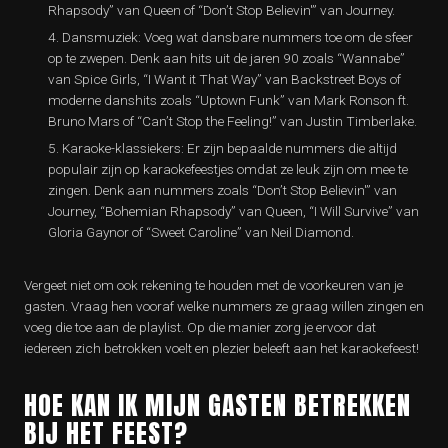
Rhapsody” van Queen of “Don’t Stop Believin'” van Journey.
Dansmuziek: Voeg wat dansbare nummers toe om de sfeer
op te zwepen. Denk aan hits uit de jaren 90 zoals “Wannabe”
van Spice Girls, “I Want it That Way” van Backstreet Boys of
moderne danshits zoals “Uptown Funk” van Mark Ronson ft.
Bruno Mars of “Can’t Stop the Feeling!” van Justin Timberlake.
Karaoke-klassiekers: Er zijn bepaalde nummers die altijd
populair zijn op karaokefeestjes omdat ze leuk zijn om mee te
zingen. Denk aan nummers zoals “Don’t Stop Believin'” van
Journey, “Bohemian Rhapsody” van Queen, “I Will Survive” van
Gloria Gaynor of “Sweet Caroline” van Neil Diamond.
Vergeet niet om ook rekening te houden met de voorkeuren van je
gasten. Vraag hen vooraf welke nummers ze graag willen zingen en
voeg die toe aan de playlist. Op die manier zorg je ervoor dat
iedereen zich betrokken voelt en plezier beleeft aan het karaokefeest!
HOE KAN IK MIJN GASTEN BETREKKEN
BIJ HET FEEST?