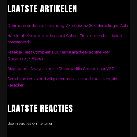
LAATSTE ARTIKELEN
Optimaliseer de Luisterervaring: Akoestische Geluidsmeting in Actie
Hallelujah Karaoke van Leonard Cohen: Zing mee met dit tijdloze
meesterwerk!
Maak je Feest Compleet: Huur een Karaoke Machine voor
Onvergetelijk Plezier!
Diepgaande Analyse van de Shadow Hills Compressor VST
Geniet van een avond vol plezier met Je ne parle pas français
karaoke!
LAATSTE REACTIES
Geen reacties om te tonen.