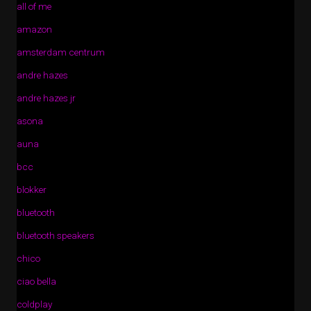
all of me
amazon
amsterdam centrum
andre hazes
andre hazes jr
asona
auna
bcc
blokker
bluetooth
bluetooth speakers
chico
ciao bella
coldplay