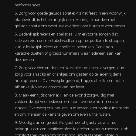
performances.
Zorg voor goede geluidsisolatie: Als het feest in een woonwijk
plaatsvindt, is het belangrijk om rekening te houden met
geluidsisolatie om eventuele overlast voor buren te voorkomen.
Bedenk ijsbrekers en spelletjes: Om ervoor te zorgen dat
iedereen zich comfortabel voelt om op het podium te stappen,
kun je leuke ijsbrekers en spelletjes bedenken. Denk aan
karaoke-duetten of groepsnummers waar iedereen aan kan
deelnemen.
Zorg voor eten en drinken: Karaoke kan energie vergen, dus
zorg voor snacks en drankjes om gasten op te laden tijdens
hun optredens. Overweeg fingerfood, hapjes of zelfs een buffet,
afhankelijk van de grootte van het feest.
Maak een tijdschema: Plan de avond zorgvuldig met
voldoende tijd voor iedereen om hun favoriete nummers te
zingen. Overweeg ook pauzes in te lassen voor sociale interactie
en om mensen de kans te geven om even uit te rusten.
Moedig aan en geniet: Als gastheer of gastvrouw is het
belangrijk om een positieve sfeer te creëren waarin mensen zich
comfortabel voelen om op het podium te stappen. Moedig