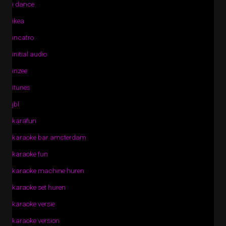
i dance
ikea
incatro
initial audio
inzee
itunes
jbl
karafun
karaoke bar amsterdam
karaoke fun
karaoke machine huren
karaoke set huren
karaoke versie
karaoke version