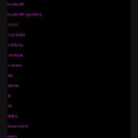
bluetooth
bluetooth speakers
chico
ciao bella
coldplay
coolblue
cubase
da
deezer
di
do
dolby
dreamland
eiken