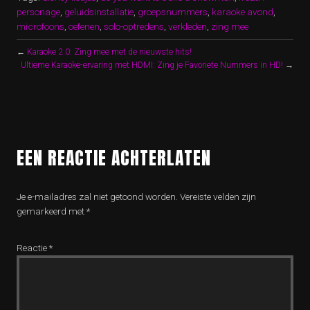
personage
,
geluidsinstallatie
,
groepsnummers
,
karaoke avond
,
microfoons
,
oefenen
,
solo-optredens
,
verkleden
,
zing mee
←
Karaoke 2.0: Zing mee met de nieuwste hits!
Ultieme Karaoke-ervaring met HDMI: Zing je Favoriete Nummers in HD!
→
EEN REACTIE ACHTERLATEN
Je e-mailadres zal niet getoond worden.
Vereiste velden zijn
gemarkeerd met
*
Reactie
*