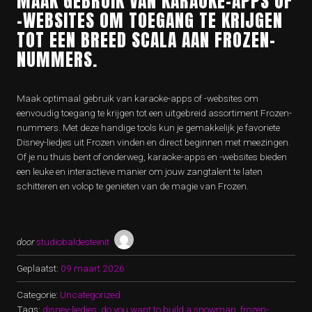
MAAK GEBRUIK VAN KARAOKE-APPS OF
-WEBSITES OM TOEGANG TE KRIJGEN
TOT EEN BREED SCALA AAN FROZEN-
NUMMERS.
Maak optimaal gebruik van karaoke-apps of -websites om
eenvoudig toegang te krijgen tot een uitgebreid assortiment Frozen-
nummers. Met deze handige tools kun je gemakkelijk je favoriete
Disney-liedjes uit Frozen vinden en direct beginnen met meezingen.
Of je nu thuis bent of onderweg, karaoke-apps en -websites bieden
een leuke en interactieve manier om jouw zangtalent te laten
schitteren en volop te genieten van de magie van Frozen.
door
studiobaldesteinit
Geplaatst:
09 maart 2026
Categorie:
Uncategorized
Tags:
disney-liedjes
,
do you want to build a snowman
,
frozen-