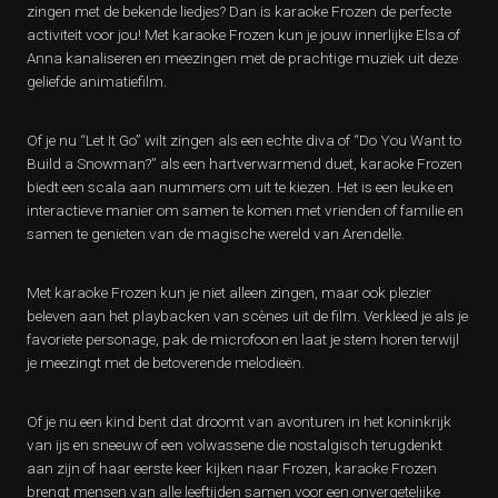
zingen met de bekende liedjes? Dan is karaoke Frozen de perfecte
activiteit voor jou! Met karaoke Frozen kun je jouw innerlijke Elsa of
Anna kanaliseren en meezingen met de prachtige muziek uit deze
geliefde animatiefilm.
Of je nu “Let It Go” wilt zingen als een echte diva of “Do You Want to
Build a Snowman?” als een hartverwarmend duet, karaoke Frozen
biedt een scala aan nummers om uit te kiezen. Het is een leuke en
interactieve manier om samen te komen met vrienden of familie en
samen te genieten van de magische wereld van Arendelle.
Met karaoke Frozen kun je niet alleen zingen, maar ook plezier
beleven aan het playbacken van scènes uit de film. Verkleed je als je
favoriete personage, pak de microfoon en laat je stem horen terwijl
je meezingt met de betoverende melodieën.
Of je nu een kind bent dat droomt van avonturen in het koninkrijk
van ijs en sneeuw of een volwassene die nostalgisch terugdenkt
aan zijn of haar eerste keer kijken naar Frozen, karaoke Frozen
brengt mensen van alle leeftijden samen voor een onvergetelijke