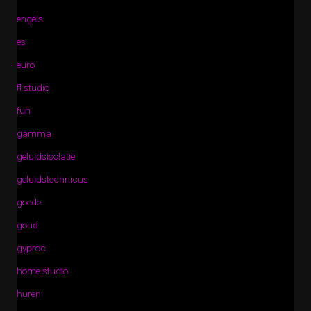
engels
es
euro
fl studio
fun
gamma
geluidsisolatie
geluidstechnicus
goede
goud
gyproc
home studio
huren