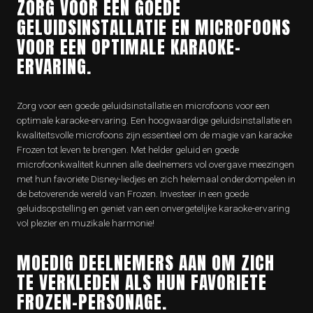
ZORG VOOR EEN GOEDE
GELUIDSINSTALLATIE EN MICROFOONS
VOOR EEN OPTIMALE KARAOKE-
ERVARING.
Zorg voor een goede geluidsinstallatie en microfoons voor een
optimale karaoke-ervaring. Een hoogwaardige geluidsinstallatie en
kwaliteitsvolle microfoons zijn essentieel om de magie van karaoke
Frozen tot leven te brengen. Met helder geluid en goede
microfoonkwaliteit kunnen alle deelnemers vol overgave meezingen
met hun favoriete Disney-liedjes en zich helemaal onderdompelen in
de betoverende wereld van Frozen. Investeer in een goede
geluidsopstelling en geniet van een onvergetelijke karaoke-ervaring
vol plezier en muzikale harmonie!
MOEDIG DEELNEMERS AAN OM ZICH
TE VERKLEDEN ALS HUN FAVORIETE
FROZEN-PERSONAGE.