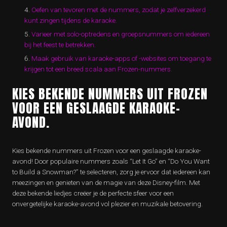
Oefen van tevoren met de nummers, zodat je zelfverzekerd
kunt zingen tijdens de karaoke.
Varieer met solo-optredens en groepsnummers om iedereen
bij het feest te betrekken.
Maak gebruik van karaoke-apps of -websites om toegang te
krijgen tot een breed scala aan Frozen-nummers.
KIES BEKENDE NUMMERS UIT FROZEN
VOOR EEN GESLAAGDE KARAOKE-
AVOND.
Kies bekende nummers uit Frozen voor een geslaagde karaoke-
avond! Door populaire nummers zoals “Let It Go” en “Do You Want
to Build a Snowman?” te selecteren, zorg je ervoor dat iedereen kan
meezingen en genieten van de magie van deze Disney-film. Met
deze bekende liedjes creëer je de perfecte sfeer voor een
onvergetelijke karaoke-avond vol plezier en muzikale betovering.