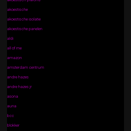
akoestische
akoestische isolatie
akoestische panelen
aldi
all of me
amazon
amsterdam centrum
andre hazes
andre hazes jr
asona
auna
bcc
blokker