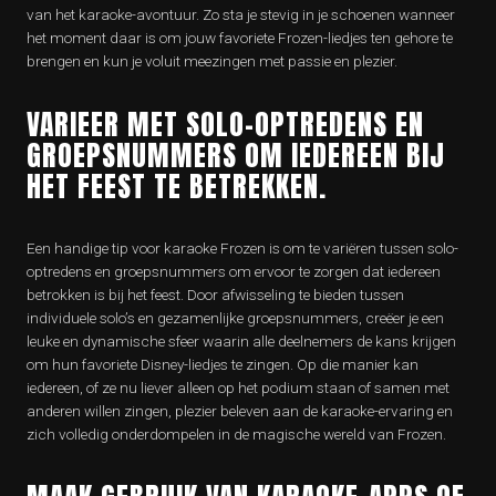
van het karaoke-avontuur. Zo sta je stevig in je schoenen wanneer
het moment daar is om jouw favoriete Frozen-liedjes ten gehore te
brengen en kun je voluit meezingen met passie en plezier.
VARIEER MET SOLO-OPTREDENS EN
GROEPSNUMMERS OM IEDEREEN BIJ
HET FEEST TE BETREKKEN.
Een handige tip voor karaoke Frozen is om te variëren tussen solo-
optredens en groepsnummers om ervoor te zorgen dat iedereen
betrokken is bij het feest. Door afwisseling te bieden tussen
individuele solo’s en gezamenlijke groepsnummers, creëer je een
leuke en dynamische sfeer waarin alle deelnemers de kans krijgen
om hun favoriete Disney-liedjes te zingen. Op die manier kan
iedereen, of ze nu liever alleen op het podium staan of samen met
anderen willen zingen, plezier beleven aan de karaoke-ervaring en
zich volledig onderdompelen in de magische wereld van Frozen.