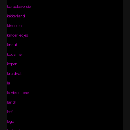
karaokeversie
kikkerland
kinderen
kinderliedjes
knauf
kodaline
kopen
kruidvat
la
la vie en rose
landr
leef
lego