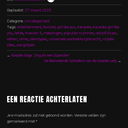
Geplaatst:
27 maart 2025
Categorie:
Uncategorized
Tags:
entertainment
,
favoriet
,
girl like you
,
karaoke
,
karaoke girl like
you
,
liefde
,
maroon 5
,
meezingen
,
populair nummer
,
red pill blues
,
refrein
,
ritme
,
stemtypes
,
universele aantrekkingskracht
,
vrolijke
sfeer
,
zangstijlen
←
Karaoke Gaga: Zing als een Superster!
De Betoverende Optredens van de Karaoke Lady
→
EEN REACTIE ACHTERLATEN
Je e-mailadres zal niet getoond worden.
Vereiste velden zijn
gemarkeerd met
*