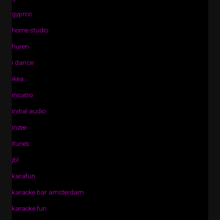
gyproc
home studio
huren
i dance
ikea
incatro
initial audio
inzee
itunes
jbl
karafun
karaoke bar amsterdam
karaoke fun