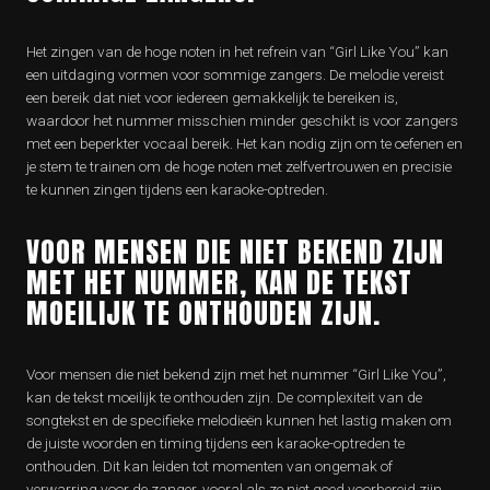
Het zingen van de hoge noten in het refrein van “Girl Like You” kan
een uitdaging vormen voor sommige zangers. De melodie vereist
een bereik dat niet voor iedereen gemakkelijk te bereiken is,
waardoor het nummer misschien minder geschikt is voor zangers
met een beperkter vocaal bereik. Het kan nodig zijn om te oefenen en
je stem te trainen om de hoge noten met zelfvertrouwen en precisie
te kunnen zingen tijdens een karaoke-optreden.
VOOR MENSEN DIE NIET BEKEND ZIJN
MET HET NUMMER, KAN DE TEKST
MOEILIJK TE ONTHOUDEN ZIJN.
Voor mensen die niet bekend zijn met het nummer “Girl Like You”,
kan de tekst moeilijk te onthouden zijn. De complexiteit van de
songtekst en de specifieke melodieën kunnen het lastig maken om
de juiste woorden en timing tijdens een karaoke-optreden te
onthouden. Dit kan leiden tot momenten van ongemak of
verwarring voor de zanger, vooral als ze niet goed voorbereid zijn.