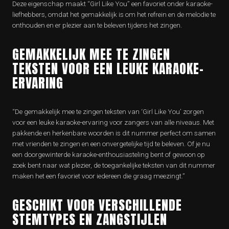
Deze eigenschap maakt “Girl Like You” een favoriet onder karaoke-
liefhebbers, omdat het gemakkelijk is om het refrein en de melodie te
onthouden en er plezier aan te beleven tijdens het zingen.
GEMAKKELIJK MEE TE ZINGEN
TEKSTEN VOOR EEN LEUKE KARAOKE-
ERVARING
“De gemakkelijk mee te zingen teksten van ‘Girl Like You’ zorgen
voor een leuke karaoke-ervaring voor zangers van alle niveaus. Met
pakkende en herkenbare woorden is dit nummer perfect om samen
met vrienden te zingen en een onvergetelijke tijd te beleven. Of je nu
een doorgewinterde karaoke-enthousiasteling bent of gewoon op
zoek bent naar wat plezier, de toegankelijke teksten van dit nummer
maken het een favoriet voor iedereen die graag meezingt.”
GESCHIKT VOOR VERSCHILLENDE
STEMTYPES EN ZANGSTIJLEN