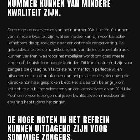
NUMMER KUNNEN VAN MINDERE
KWALITEIT ZIJN.
Sommige karaokeversies van het nummer “Girl Like You” kunnen
van mindere kwaliteit zijn, wat een nadeel kan zijn voor karaoke-
liefhebbers die op zoek zijn naar een optimale zangervaring. De
geluidskwaliteit en de nauwkeurigheid van de instrumentale track
kunnen variëren, waardoor het moeilijker wordt om goed mee te
zingen of de juiste toonhoogte te vinden. Dit kan frustrerend zijn voor
zangers die graag hun favoriete nummer tot in perfectie willen
uitvoeren en kan afbreuk doen aan het plezier en de voldoening die
karaoke normaal gesproken biedt. Het is daarom belangrijk om
kritisch te zijn bij het selecteren van een karaokeversie van “Girl Like
You” om ervoor te zorgen dat je een kwalitatieve en meeslepende
ervaring hebt tijdens het zingen.
DE HOGE NOTEN IN HET REFREIN
KUNNEN UITDAGEND ZIJN VOOR
SOMMIGE ZANGERS.