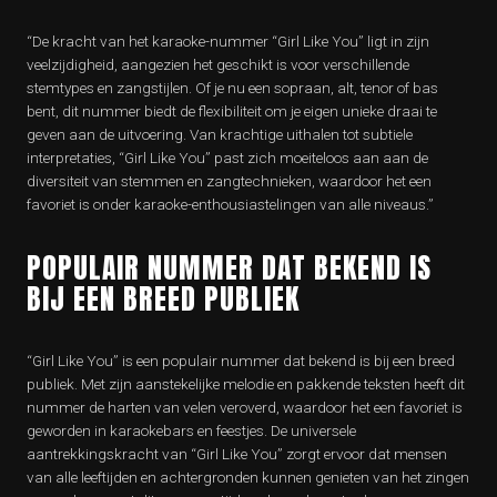
“De kracht van het karaoke-nummer “Girl Like You” ligt in zijn
veelzijdigheid, aangezien het geschikt is voor verschillende
stemtypes en zangstijlen. Of je nu een sopraan, alt, tenor of bas
bent, dit nummer biedt de flexibiliteit om je eigen unieke draai te
geven aan de uitvoering. Van krachtige uithalen tot subtiele
interpretaties, “Girl Like You” past zich moeiteloos aan aan de
diversiteit van stemmen en zangtechnieken, waardoor het een
favoriet is onder karaoke-enthousiastelingen van alle niveaus.”
POPULAIR NUMMER DAT BEKEND IS
BIJ EEN BREED PUBLIEK
“Girl Like You” is een populair nummer dat bekend is bij een breed
publiek. Met zijn aanstekelijke melodie en pakkende teksten heeft dit
nummer de harten van velen veroverd, waardoor het een favoriet is
geworden in karaokebars en feestjes. De universele
aantrekkingskracht van “Girl Like You” zorgt ervoor dat mensen
van alle leeftijden en achtergronden kunnen genieten van het zingen