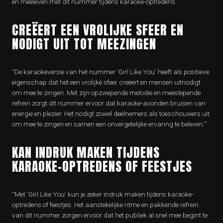
en meeleven met dit nummer tijdens karaoke-optredens.
CREËERT EEN VROLIJKE SFEER EN
NODIGT UIT TOT MEEZINGEN
“De karaokeversie van het nummer ‘Girl Like You’ heeft als positieve
eigenschap dat het een vrolijke sfeer creëert en mensen uitnodigt
om mee te zingen. Met zijn opzwepende melodie en meeslepende
refrein zorgt dit nummer ervoor dat karaoke-avonden bruisen van
energie en plezier. Het nodigt zowel deelnemers als toeschouwers uit
om mee te zingen en samen een onvergetelijke ervaring te beleven.”
KAN INDRUK MAKEN TIJDENS
KARAOKE-OPTREDENS OF FEESTJES
“Met ‘Girl Like You’ kun je zeker indruk maken tijdens karaoke-
optredens of feestjes. Het aanstekelijke ritme en pakkende refrein
van dit nummer zorgen ervoor dat het publiek al snel mee begint te