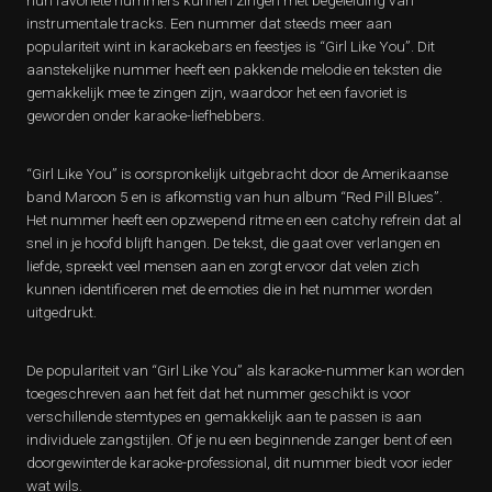
hun favoriete nummers kunnen zingen met begeleiding van
instrumentale tracks. Een nummer dat steeds meer aan
populariteit wint in karaokebars en feestjes is “Girl Like You”. Dit
aanstekelijke nummer heeft een pakkende melodie en teksten die
gemakkelijk mee te zingen zijn, waardoor het een favoriet is
geworden onder karaoke-liefhebbers.
“Girl Like You” is oorspronkelijk uitgebracht door de Amerikaanse
band Maroon 5 en is afkomstig van hun album “Red Pill Blues”.
Het nummer heeft een opzwepend ritme en een catchy refrein dat al
snel in je hoofd blijft hangen. De tekst, die gaat over verlangen en
liefde, spreekt veel mensen aan en zorgt ervoor dat velen zich
kunnen identificeren met de emoties die in het nummer worden
uitgedrukt.
De populariteit van “Girl Like You” als karaoke-nummer kan worden
toegeschreven aan het feit dat het nummer geschikt is voor
verschillende stemtypes en gemakkelijk aan te passen is aan
individuele zangstijlen. Of je nu een beginnende zanger bent of een
doorgewinterde karaoke-professional, dit nummer biedt voor ieder
wat wils.