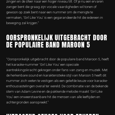
zingen en de sfeer naar een hoger niveau tilt. Of je nu een ervaren
zanger bent die graag zijn vocale vaardigheden wil tonen of
gewoon op zoek bent naar een nummer om de menigte te
vermaken, ‘Girl Like You’ is een gegarandeerde hit die iedereen in
beweging zal krijgen.”
OORSPRONKELIJK UITGEBRACHT DOOR
DE POPULAIRE BAND MAROON 5
“Oorspronkelijk uitgebracht door de populaire band Maroon 5, heeft
het karaoke-nummer ‘Girl Like You’ een speciale
aantrekkingskracht gekregen onder fans van zang en muziek. Met
de herkenbare sound en karakteristieke stijl van Maroon 5 heeft dit
nummer zich weten te vestigen als een geliefde keuze voor karaoke-
enthousiastelingen overal ter wereld. De combinatie van de bekende
stem van Adam Levine en de pakkende melodie maakt ‘Girl Like
You’ een onweerstaanbare hit die mensen van alle leeftijden en
achtergronden aanspreekt.”