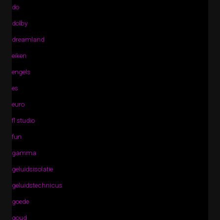
do
dolby
dreamland
eiken
engels
es
euro
fl studio
fun
gamma
geluidsisolatie
geluidstechnicus
goede
goud