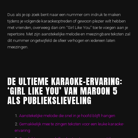
Dus als je op zoek bent naar een nummer om indruk te maken
tijdens je volgende karaokeoptreden of gewoon plezier wilt hebben
met vrienden, overweeg dan om “Girl Like You” toe te voegen aan je
repertoire. Met zijn aanstekelijke melodie en meezingbare teksten zal
dit nummer ongetwijfeld de sfeer verhogen en iedereen laten
meezingen.
DE ULTIEME KARAOKE-ERVARING:
‘GIRL LIKE YOU’ VAN MAROON 5
ALS PUBLIEKSLIEVELING
Aanstekelijke melodie die snel in je hoofd blijft hangen
Gemakkelijk mee te zingen teksten voor een leuke karaoke-
ervaring