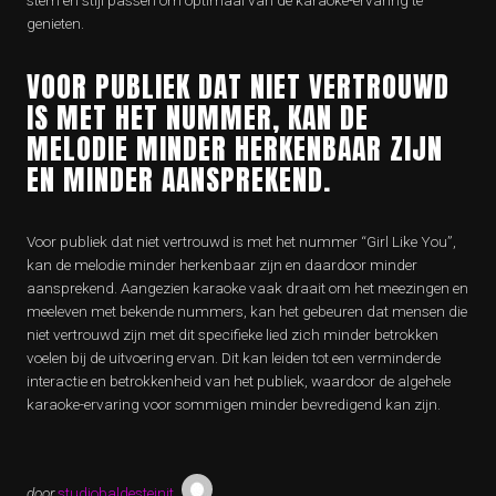
stem en stijl passen om optimaal van de karaoke-ervaring te
genieten.
VOOR PUBLIEK DAT NIET VERTROUWD
IS MET HET NUMMER, KAN DE
MELODIE MINDER HERKENBAAR ZIJN
EN MINDER AANSPREKEND.
Voor publiek dat niet vertrouwd is met het nummer “Girl Like You”,
kan de melodie minder herkenbaar zijn en daardoor minder
aansprekend. Aangezien karaoke vaak draait om het meezingen en
meeleven met bekende nummers, kan het gebeuren dat mensen die
niet vertrouwd zijn met dit specifieke lied zich minder betrokken
voelen bij de uitvoering ervan. Dit kan leiden tot een verminderde
interactie en betrokkenheid van het publiek, waardoor de algehele
karaoke-ervaring voor sommigen minder bevredigend kan zijn.
door
studiobaldesteinit