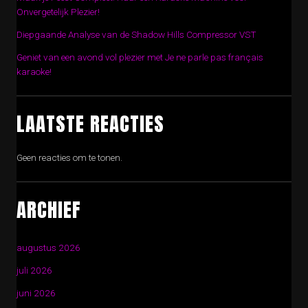
Onvergetelijk Plezier!
Diepgaande Analyse van de Shadow Hills Compressor VST
Geniet van een avond vol plezier met Je ne parle pas français
karaoke!
LAATSTE REACTIES
Geen reacties om te tonen.
ARCHIEF
augustus 2026
juli 2026
juni 2026