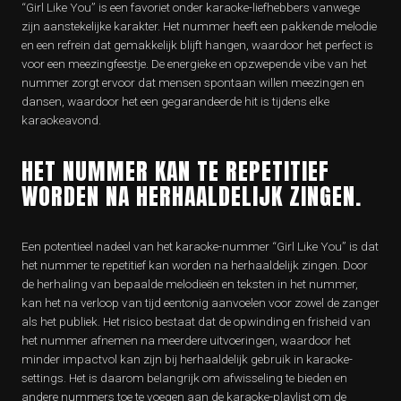
“Girl Like You” is een favoriet onder karaoke-liefhebbers vanwege
zijn aanstekelijke karakter. Het nummer heeft een pakkende melodie
en een refrein dat gemakkelijk blijft hangen, waardoor het perfect is
voor een meezingfeestje. De energieke en opzwepende vibe van het
nummer zorgt ervoor dat mensen spontaan willen meezingen en
dansen, waardoor het een gegarandeerde hit is tijdens elke
karaokeavond.
HET NUMMER KAN TE REPETITIEF
WORDEN NA HERHAALDELIJK ZINGEN.
Een potentieel nadeel van het karaoke-nummer “Girl Like You” is dat
het nummer te repetitief kan worden na herhaaldelijk zingen. Door
de herhaling van bepaalde melodieën en teksten in het nummer,
kan het na verloop van tijd eentonig aanvoelen voor zowel de zanger
als het publiek. Het risico bestaat dat de opwinding en frisheid van
het nummer afnemen na meerdere uitvoeringen, waardoor het
minder impactvol kan zijn bij herhaaldelijk gebruik in karaoke-
settings. Het is daarom belangrijk om afwisseling te bieden en
andere nummers toe te voegen aan de karaoke-playlist om de