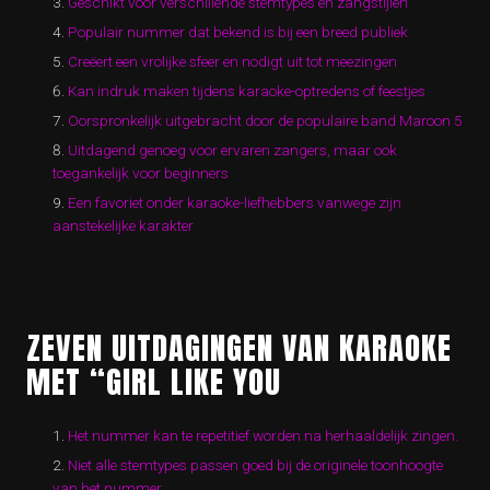
Geschikt voor verschillende stemtypes en zangstijlen
Populair nummer dat bekend is bij een breed publiek
Creëert een vrolijke sfeer en nodigt uit tot meezingen
Kan indruk maken tijdens karaoke-optredens of feestjes
Oorspronkelijk uitgebracht door de populaire band Maroon 5
Uitdagend genoeg voor ervaren zangers, maar ook
toegankelijk voor beginners
Een favoriet onder karaoke-liefhebbers vanwege zijn
aanstekelijke karakter
ZEVEN UITDAGINGEN VAN KARAOKE
MET “GIRL LIKE YOU
Het nummer kan te repetitief worden na herhaaldelijk zingen.
Niet alle stemtypes passen goed bij de originele toonhoogte
van het nummer.