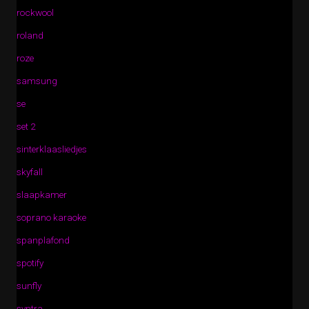
rockwool
roland
roze
samsung
se
set 2
sinterklaasliedjes
skyfall
slaapkamer
soprano karaoke
spanplafond
spotify
sunfly
syntra