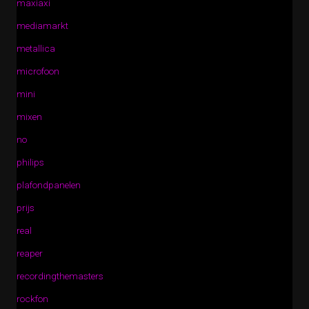
maxiaxi
mediamarkt
metallica
microfoon
mini
mixen
no
philips
plafondpanelen
prijs
real
reaper
recordingthemasters
rockfon