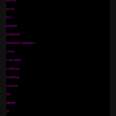
asona
auna
bcc
blokker
bluetooth
bluetooth speakers
chico
ciao bella
coldplay
coolblue
cubase
da
deezer
di