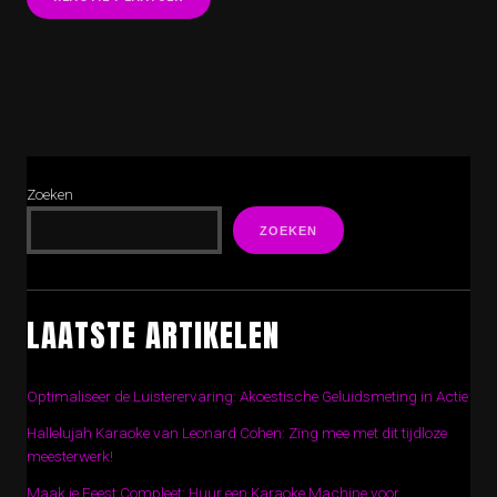
Zoeken
ZOEKEN
LAATSTE ARTIKELEN
Optimaliseer de Luisterervaring: Akoestische Geluidsmeting in Actie
Hallelujah Karaoke van Leonard Cohen: Zing mee met dit tijdloze
meesterwerk!
Maak je Feest Compleet: Huur een Karaoke Machine voor