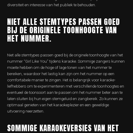
diversiteit en interesse van het publiek te behouden.
NIET ALLE STEMTYPES PASSEN GOED
BIJ DE ORIGINELE TOONHOOGTE VAN
HET NUMMER.
Niet alle stemtypes passen goed bij de originele toonhoogte van het
nummer “Girl Like You” tijdens karaoke. Sommige zangers kunnen
moeite hebben om de hoge of lage tonen van het nummer te
bereiken, waardoor het lastig kan zijn om het nummer op een
comfortabele manier te zingen. Het is belangrijk voor karaoke-
liefhebbers om te experimenteren met verschillende toonhoogtes en
eventueel de toonsoort aan te passen om het nummer beter aan te
laten sluiten bij hun eigen stemgeluid en zangbereik. Zo kunnen ze
optimaal genieten van het karaokeplezier en een geweldige
uitvoering neerzetten.
SOMMIGE KARAOKEVERSIES VAN HET