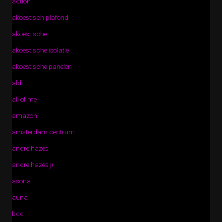
action
akoestisch plafond
akoestische
akoestische isolatie
akoestische panelen
aldi
all of me
amazon
amsterdam centrum
andre hazes
andre hazes jr
asona
auna
bcc