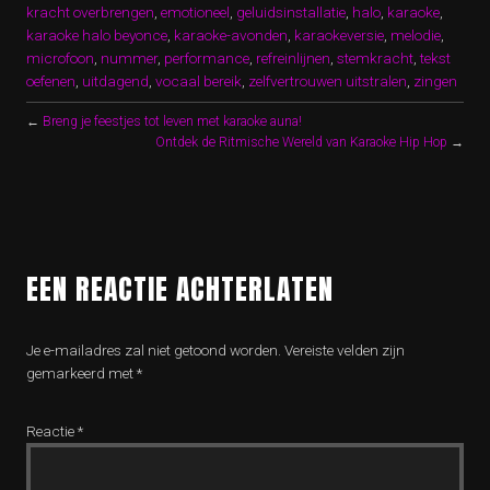
kracht overbrengen
,
emotioneel
,
geluidsinstallatie
,
halo
,
karaoke
,
karaoke halo beyonce
,
karaoke-avonden
,
karaokeversie
,
melodie
,
microfoon
,
nummer
,
performance
,
refreinlijnen
,
stemkracht
,
tekst
oefenen
,
uitdagend
,
vocaal bereik
,
zelfvertrouwen uitstralen
,
zingen
←
Breng je feestjes tot leven met karaoke auna!
Ontdek de Ritmische Wereld van Karaoke Hip Hop
→
EEN REACTIE ACHTERLATEN
Je e-mailadres zal niet getoond worden.
Vereiste velden zijn
gemarkeerd met
*
Reactie
*