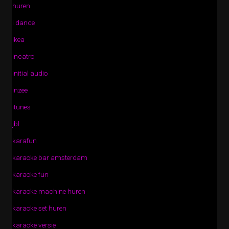
huren
i dance
ikea
incatro
initial audio
inzee
itunes
jbl
karafun
karaoke bar amsterdam
karaoke fun
karaoke machine huren
karaoke set huren
karaoke versie