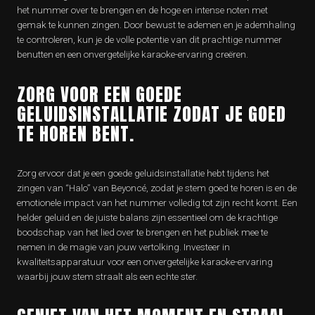
het nummer over te brengen en de hoge en intense noten met
gemak te kunnen zingen. Door bewust te ademen en je ademhaling
te controleren, kun je de volle potentie van dit prachtige nummer
benutten en een onvergetelijke karaoke-ervaring creëren.
ZORG VOOR EEN GOEDE
GELUIDSINSTALLATIE ZODAT JE GOED
TE HOREN BENT.
Zorg ervoor dat je een goede geluidsinstallatie hebt tijdens het
zingen van “Halo” van Beyoncé, zodat je stem goed te horen is en de
emotionele impact van het nummer volledig tot zijn recht komt. Een
helder geluid en de juiste balans zijn essentieel om de krachtige
boodschap van het lied over te brengen en het publiek mee te
nemen in de magie van jouw vertolking. Investeer in
kwaliteitsapparatuur voor een onvergetelijke karaoke-ervaring
waarbij jouw stem straalt als een echte ster.