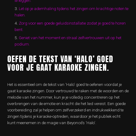
te leggen.
Let op je ademhaling tijdens het zingen om krachtige noten te
halen.
Zorg voor een goede geluidsinstallatie zodat je goed te horen
bent.
Geniet van het moment en straal zelfvertrouwen uit op het
podium.
OEFEN DE TEKST VAN ‘HALO’ GOED
VOOR JE GAAT KARAOKE ZINGEN.
Het is essentieel om de tekst van ‘Halo’ goed te oefenen voordat je
gaat karaoke zingen. Door vertrouwd te raken met de woorden en de
melodie van het nummer, kun je je volledig concentreren op het
overbrengen van de emotie en kracht die het lied vereist. Een goede
voorbereiding zal je helpen om zelfverzekerd en indrukwekkend te
zingen tijdens je karaoke-optreden, waardoor je het publiek echt
kunt meenemen in de magie van Beyoncé’s ‘Halo’.