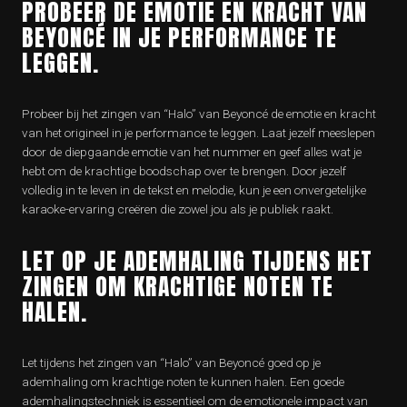
PROBEER DE EMOTIE EN KRACHT VAN
BEYONCÉ IN JE PERFORMANCE TE
LEGGEN.
Probeer bij het zingen van “Halo” van Beyoncé de emotie en kracht
van het origineel in je performance te leggen. Laat jezelf meeslepen
door de diepgaande emotie van het nummer en geef alles wat je
hebt om de krachtige boodschap over te brengen. Door jezelf
volledig in te leven in de tekst en melodie, kun je een onvergetelijke
karaoke-ervaring creëren die zowel jou als je publiek raakt.
LET OP JE ADEMHALING TIJDENS HET
ZINGEN OM KRACHTIGE NOTEN TE
HALEN.
Let tijdens het zingen van “Halo” van Beyoncé goed op je
ademhaling om krachtige noten te kunnen halen. Een goede
ademhalingstechniek is essentieel om de emotionele impact van