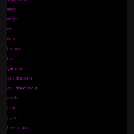
eiken
engels
es
euro
fl studio
fun
gamma
geluidsisolatie
geluidstechnicus
goede
goud
gyproc
home studio