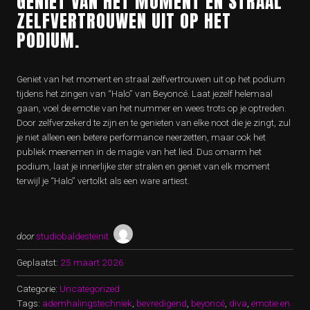
GENIET VAN HET MOMENT EN STRAAL
ZELFVERTROUWEN UIT OP HET
PODIUM.
Geniet van het moment en straal zelfvertrouwen uit op het podium
tijdens het zingen van “Halo” van Beyoncé. Laat jezelf helemaal
gaan, voel de emotie van het nummer en wees trots op je optreden.
Door zelfverzekerd te zijn en te genieten van elke noot die je zingt, zul
je niet alleen een betere performance neerzetten, maar ook het
publiek meenemen in de magie van het lied. Dus omarm het
podium, laat je innerlijke ster stralen en geniet van elk moment
terwijl je “Halo” vertolkt als een ware artiest.
door
studiobaldesteinit
Geplaatst:
25 maart 2026
Categorie:
Uncategorized
Tags:
ademhalingstechniek
,
bevredigend
,
beyoncé
,
diva
,
emotie en