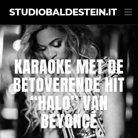
STUDIOBALDESTEIN.IT
KARAOKE MET DE
BETOVERENDE HIT
“HALO” VAN
BEYONCÉ