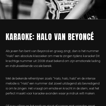
KARAOKE: HALO VAN BEYONCÉ
Als je een fan bent van Beyoncé en graag zingt, dan is het nummer
“Halo” een absolute klassieker om mee te zingen tijdens karaoke! Dit
krachtige nummer uit 2008 staat bekend om zijn emotionele lading
en indrukwekkende vocale bereik.
Met de bekende refreinlijnen zoals “Halo, halo, halo” en de intense
melodie is “Halo” een nummer dat zowel uitdagend als bevredigend
is om te zingen. Het vraagt om emotie en kracht in de stem, wat het
perfect maakt voor karaoke-avonden waar je indruk wilt maken.
Of je nu alleen op het podium staat of samen met vrienden zingt,