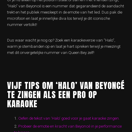
“Halo” van Beyoncé is een nummer dat gegarandeerd de aandacht
trekt en het publiek meesleept in de emotie van het lied. Dus pak die
microfoon en laat je innerlijke diva los terwijl je dit iconische
nummer vertolkt!
Dus waar wacht je nog op? Zoek een karaokeversie van “Halo”,
warm je stembanden op en laat je hart spreken terwijl je meezingt
met dit onvergetelijke nummer van Queen Bey zelf!
VIJF TIPS OM ‘HALO’ VAN BEYONCÉ
TE ZINGEN ALS EEN PRO OP
KARAOKE
Oefen de tekst van ‘Halo’ goed voor je gaat karaoke zingen.
Probeer de emotie en kracht van Beyoncé in je performance