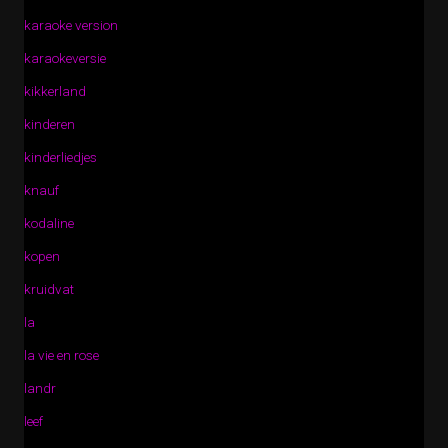
karaoke version
karaokeversie
kikkerland
kinderen
kinderliedjes
knauf
kodaline
kopen
kruidvat
la
la vie en rose
landr
leef