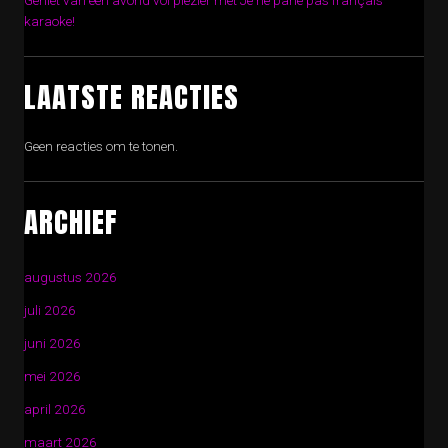
Geniet van een avond vol plezier met Je ne parle pas français
karaoke!
LAATSTE REACTIES
Geen reacties om te tonen.
ARCHIEF
augustus 2026
juli 2026
juni 2026
mei 2026
april 2026
maart 2026