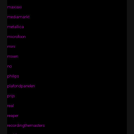
maxiaxi
mediamarkt
metallica
microfoon
mini
mixen
no
philips
plafondpanelen
prijs
real
reaper
recordingthemasters