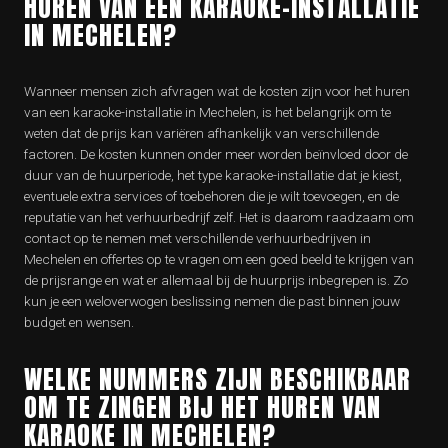
HUREN VAN EEN KARAOKE-INSTALLATIE
IN MECHELEN?
Wanneer mensen zich afvragen wat de kosten zijn voor het huren
van een karaoke-installatie in Mechelen, is het belangrijk om te
weten dat de prijs kan variëren afhankelijk van verschillende
factoren. De kosten kunnen onder meer worden beïnvloed door de
duur van de huurperiode, het type karaoke-installatie dat je kiest,
eventuele extra services of toebehoren die je wilt toevoegen, en de
reputatie van het verhuurbedrijf zelf. Het is daarom raadzaam om
contact op te nemen met verschillende verhuurbedrijven in
Mechelen en offertes op te vragen om een goed beeld te krijgen van
de prijsrange en wat er allemaal bij de huurprijs inbegrepen is. Zo
kun je een weloverwogen beslissing nemen die past binnen jouw
budget en wensen.
WELKE NUMMERS ZIJN BESCHIKBAAR
OM TE ZINGEN BIJ HET HUREN VAN
KARAOKE IN MECHELEN?