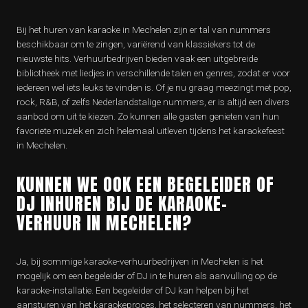
Bij het huren van karaoke in Mechelen zijn er tal van nummers
beschikbaar om te zingen, variërend van klassiekers tot de
nieuwste hits. Verhuurbedrijven bieden vaak een uitgebreide
bibliotheek met liedjes in verschillende talen en genres, zodat er voor
iedereen wel iets leuks te vinden is. Of je nu graag meezingt met pop,
rock, R&B, of zelfs Nederlandstalige nummers, er is altijd een divers
aanbod om uit te kiezen. Zo kunnen alle gasten genieten van hun
favoriete muziek en zich helemaal uitleven tijdens het karaokefeest
in Mechelen.
KUNNEN WE OOK EEN BEGELEIDER OF
DJ INHUREN BIJ DE KARAOKE-
VERHUUR IN MECHELEN?
Ja, bij sommige karaoke-verhuurbedrijven in Mechelen is het
mogelijk om een begeleider of DJ in te huren als aanvulling op de
karaoke-installatie. Een begeleider of DJ kan helpen bij het
aansturen van het karaokeproces, het selecteren van nummers, het