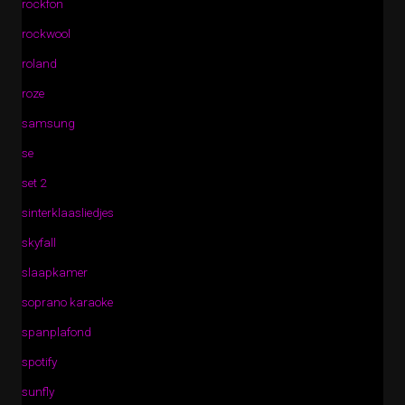
rockfon
rockwool
roland
roze
samsung
se
set 2
sinterklaasliedjes
skyfall
slaapkamer
soprano karaoke
spanplafond
spotify
sunfly