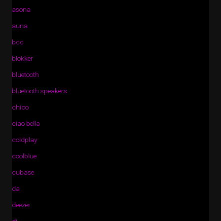
asona
auna
bcc
blokker
bluetooth
bluetooth speakers
chico
ciao bella
coldplay
coolblue
cubase
da
deezer