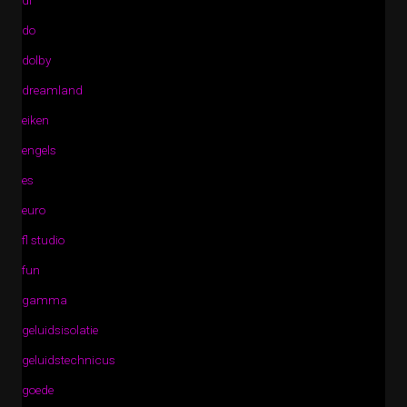
di
do
dolby
dreamland
eiken
engels
es
euro
fl studio
fun
gamma
geluidsisolatie
geluidstechnicus
goede