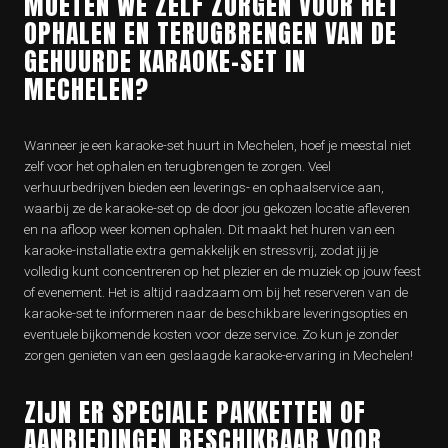
MOETEN WE ZELF ZORGEN VOOR HET
OPHALEN EN TERUGBRENGEN VAN DE
GEHUURDE KARAOKE-SET IN
MECHELEN?
Wanneer je een karaoke-set huurt in Mechelen, hoef je meestal niet
zelf voor het ophalen en terugbrengen te zorgen. Veel
verhuurbedrijven bieden een leverings- en ophaalservice aan,
waarbij ze de karaoke-set op de door jou gekozen locatie afleveren
en na afloop weer komen ophalen. Dit maakt het huren van een
karaoke-installatie extra gemakkelijk en stressvrij, zodat jij je
volledig kunt concentreren op het plezier en de muziek op jouw feest
of evenement. Het is altijd raadzaam om bij het reserveren van de
karaoke-set te informeren naar de beschikbare leveringsopties en
eventuele bijkomende kosten voor deze service. Zo kun je zonder
zorgen genieten van een geslaagde karaoke-ervaring in Mechelen!
ZIJN ER SPECIALE PAKKETTEN OF
AANBIEDINGEN BESCHIKBAAR VOOR