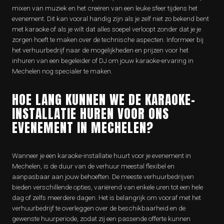
mixen van muziek en het creëren van een leuke sfeer tijdens het
evenement. Dit kan vooral handig zijn als je zelf niet zo bekend bent
met karaoke of als je wilt dat alles soepel verloopt zonder dat je je
zorgen hoeft te maken over de technische aspecten. Informeer bij
het verhuurbedrijf naar de mogelijkheden en prijzen voor het
inhuren van een begeleider of DJ om jouw karaoke-ervaring in
Mechelen nog specialer te maken.
HOE LANG KUNNEN WE DE KARAOKE-
INSTALLATIE HUREN VOOR ONS
EVENEMENT IN MECHELEN?
Wanneer je een karaoke-installatie huurt voor je evenement in
Mechelen, is de duur van de verhuur meestal flexibel en
aanpasbaar aan jouw behoeften. De meeste verhuurbedrijven
bieden verschillende opties, variërend van enkele uren tot een hele
dag of zelfs meerdere dagen. Het is belangrijk om vooraf met het
verhuurbedrijf te overleggen over de beschikbaarheid en de
gewenste huurperiode, zodat zij een passende offerte kunnen