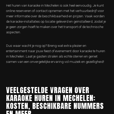
Het huren van karaoke in Mechelen is ook heel eenvoudig. Je kunt
online reserveren of contact opnemen met het verhuurbedrijf voor
meer informatie over de beschikbaarheid en prijzen. Vaak worden
de karaoke-installaties op locatie geleverd en geïnstalleerd, zodat je
je geen zorgen hoeft te maken over het transport of de technische
aspecten.
Dus waar wacht je nog op? Breng wat extra plezier en
entertainment naar jouw feest of evenement door karaoke te huren
in Mechelen. Laat je gasten stralen als echte sterren en geniet
samen van een onvergetelijke ervaring vol muziek en gezelligheid!
VEELGESTELDE VRAGEN OVER
KARAOKE HUREN IN MECHELEN:
KOSTEN, BESCHIKBARE NUMMERS
EN MEER