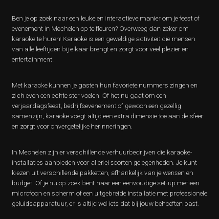
Ben je op zoek naar een leuke en interactieve manier om je feest of
evenement in Mechelen op te fleuren? Overweeg dan zeker om
karaoke te huren! Karaoke is een geweldige activiteit die mensen
van alle leeftijden bij elkaar brengt en zorgt voor veel plezier en
entertainment.
Met karaoke kunnen je gasten hun favoriete nummers zingen en
zich even een echte ster voelen. Of het nu gaat om een
verjaardagsfeest, bedrijfsevenement of gewoon een gezellig
samenzijn, karaoke voegt altijd een extra dimensie toe aan de sfeer
en zorgt voor onvergetelijke herinneringen.
In Mechelen zijn er verschillende verhuurbedrijven die karaoke-
installaties aanbieden voor allerlei soorten gelegenheden. Je kunt
kiezen uit verschillende pakketten, afhankelijk van je wensen en
budget. Of je nu op zoek bent naar een eenvoudige set-up met een
microfoon en scherm of een uitgebreide installatie met professionele
geluidsapparatuur, er is altijd wel iets dat bij jouw behoeften past.