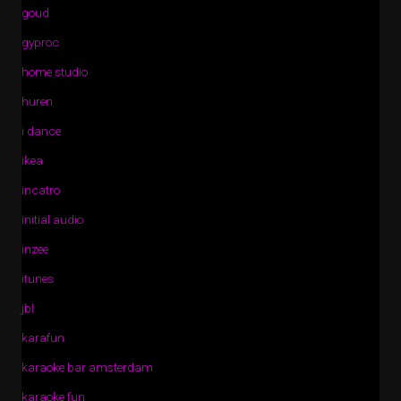
goud
gyproc
home studio
huren
i dance
ikea
incatro
initial audio
inzee
itunes
jbl
karafun
karaoke bar amsterdam
karaoke fun