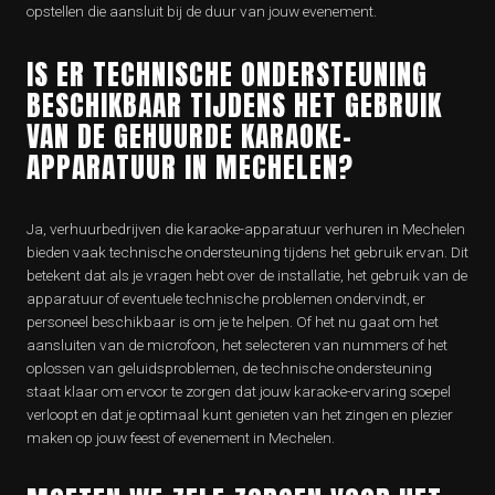
opstellen die aansluit bij de duur van jouw evenement.
IS ER TECHNISCHE ONDERSTEUNING
BESCHIKBAAR TIJDENS HET GEBRUIK
VAN DE GEHUURDE KARAOKE-
APPARATUUR IN MECHELEN?
Ja, verhuurbedrijven die karaoke-apparatuur verhuren in Mechelen
bieden vaak technische ondersteuning tijdens het gebruik ervan. Dit
betekent dat als je vragen hebt over de installatie, het gebruik van de
apparatuur of eventuele technische problemen ondervindt, er
personeel beschikbaar is om je te helpen. Of het nu gaat om het
aansluiten van de microfoon, het selecteren van nummers of het
oplossen van geluidsproblemen, de technische ondersteuning
staat klaar om ervoor te zorgen dat jouw karaoke-ervaring soepel
verloopt en dat je optimaal kunt genieten van het zingen en plezier
maken op jouw feest of evenement in Mechelen.