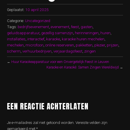
Geplaatst:
10 april 2025
Categorie:
Uncategorized
Tags:
bedrijfsevenement
,
evenement
,
feest
,
gasten
,
geluidsapparatuur
,
gezellig samenzijn
,
herinneringen
,
huren
,
installaties
,
interactief
,
karaoke
,
karaoke huren mechelen
,
mechelen
,
microfoon
,
online reserveren
,
pakketten
,
plezier
,
prijzen
,
scherm
,
verhuurbedrijven
,
verjaardagsfeest
,
zingen
←
Huur Karaokeapparatuur voor een Onvergetelijk Feest in Leuven
Karaoke en Karaoké: Samen Zingen Wereldwijd
→
EEN REACTIE ACHTERLATEN
Je e-mailadres zal niet getoond worden.
Vereiste velden zijn
gemarkeerd met
*