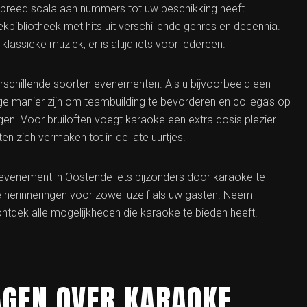
 breed scala aan nummers tot uw beschikking heeft.
kbibliotheek met hits uit verschillende genres en decennia.
klassieke muziek, er is altijd iets voor iedereen.
rschillende soorten evenementen. Als u bijvoorbeeld een
ge manier zijn om teambuilding te bevorderen en collega’s op
gen. Voor bruiloften voegt karaoke een extra dosis plezier
ten zich vermaken tot in de late uurtjes.
venement in Oostende iets bijzonders door karaoke te
ke herinneringen voor zowel uzelf als uw gasten. Neem
ntdek alle mogelijkheden die karaoke te bieden heeft!
AGEN OVER KARAOKE