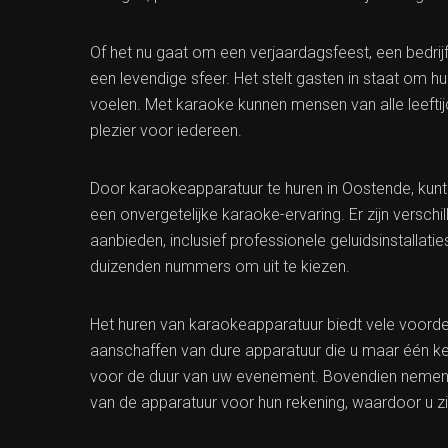
Of het nu gaat om een verjaardagsfeest, een bedrij
een levendige sfeer. Het stelt gasten in staat om h
voelen. Met karaoke kunnen mensen van alle leefti
plezier voor iedereen.
Door karaokeapparatuur te huren in Oostende, kunt
een onvergetelijke karaoke-ervaring. Er zijn versc
aanbieden, inclusief professionele geluidsinstallat
duizenden nummers om uit te kiezen.
Het huren van karaokeapparatuur biedt vele voorde
aanschaffen van dure apparatuur die u maar één k
voor de duur van uw evenement. Bovendien nemen v
van de apparatuur voor hun rekening, waardoor u zi