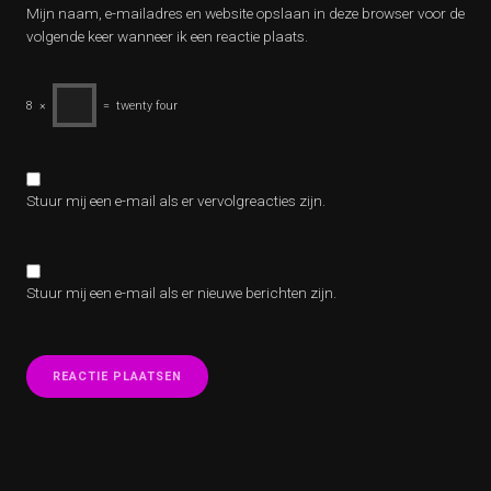
Mijn naam, e-mailadres en website opslaan in deze browser voor de
volgende keer wanneer ik een reactie plaats.
8
×
=
twenty four
Stuur mij een e-mail als er vervolgreacties zijn.
Stuur mij een e-mail als er nieuwe berichten zijn.