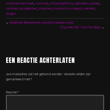
muzikaal vermaak
,
nummer
,
online platforms
,
optreden
,
publiek
,
rockster
,
songteksten
,
streamen
,
toonsoort a majeur
,
vrienden
,
zingen
←
Beleef een Betoverende Avond bij Karaoke Lovely!
Zing mee met “I Love You Baby
→
EEN REACTIE ACHTERLATEN
Je e-mailadres zal niet getoond worden.
Vereiste velden zijn
gemarkeerd met
*
Reactie
*