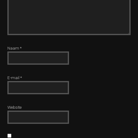
Naam
*
E-mail
*
Website