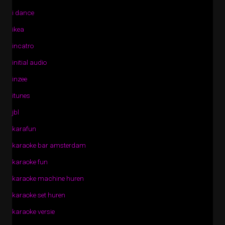
i dance
ikea
incatro
initial audio
inzee
itunes
jbl
karafun
karaoke bar amsterdam
karaoke fun
karaoke machine huren
karaoke set huren
karaoke versie