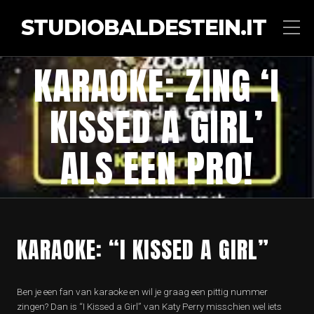
STUDIOBALDESTEIN.IT
KARAOKE: ZING ‘I
KISSED A GIRL’
ALS EEN PRO!
KARAOKE: “I KISSED A GIRL”
Ben je een fan van karaoke en wil je graag een pittig nummer
zingen? Dan is “I Kissed a Girl” van Katy Perry misschien wel iets