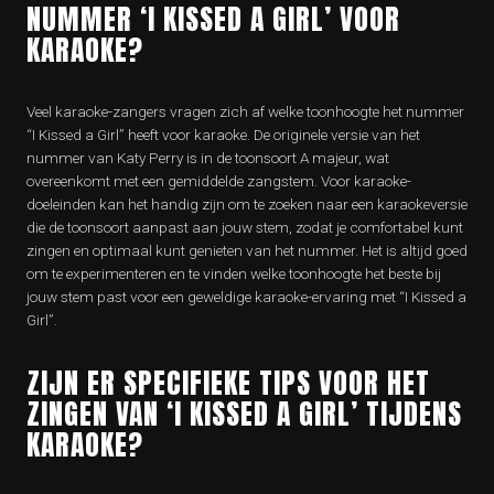
NUMMER ‘I KISSED A GIRL’ VOOR
KARAOKE?
Veel karaoke-zangers vragen zich af welke toonhoogte het nummer
“I Kissed a Girl” heeft voor karaoke. De originele versie van het
nummer van Katy Perry is in de toonsoort A majeur, wat
overeenkomt met een gemiddelde zangstem. Voor karaoke-
doeleinden kan het handig zijn om te zoeken naar een karaokeversie
die de toonsoort aanpast aan jouw stem, zodat je comfortabel kunt
zingen en optimaal kunt genieten van het nummer. Het is altijd goed
om te experimenteren en te vinden welke toonhoogte het beste bij
jouw stem past voor een geweldige karaoke-ervaring met “I Kissed a
Girl”.
ZIJN ER SPECIFIEKE TIPS VOOR HET
ZINGEN VAN ‘I KISSED A GIRL’ TIJDENS
KARAOKE?