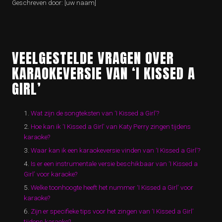
Geschreven door: [uw naam]
VEELGESTELDE VRAGEN OVER
KARAOKEVERSIE VAN ‘I KISSED A
GIRL’
Wat zijn de songteksten van ‘I Kissed a Girl’?
Hoe kan ik ‘I Kissed a Girl’ van Katy Perry zingen tijdens
karaoke?
Waar kan ik een karaokeversie vinden van ‘I Kissed a Girl’?
Is er een instrumentale versie beschikbaar van ‘I Kissed a
Girl’ voor karaoke?
Welke toonhoogte heeft het nummer ‘I Kissed a Girl’ voor
karaoke?
Zijn er specifieke tips voor het zingen van ‘I Kissed a Girl’
tijdens karaoke?