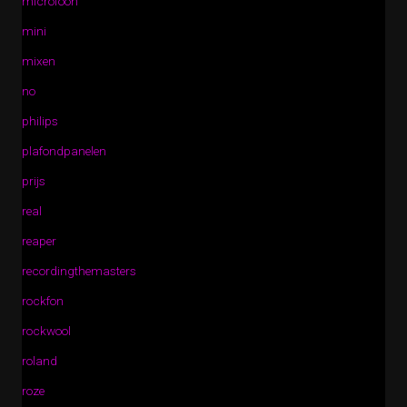
microfoon
mini
mixen
no
philips
plafondpanelen
prijs
real
reaper
recordingthemasters
rockfon
rockwool
roland
roze