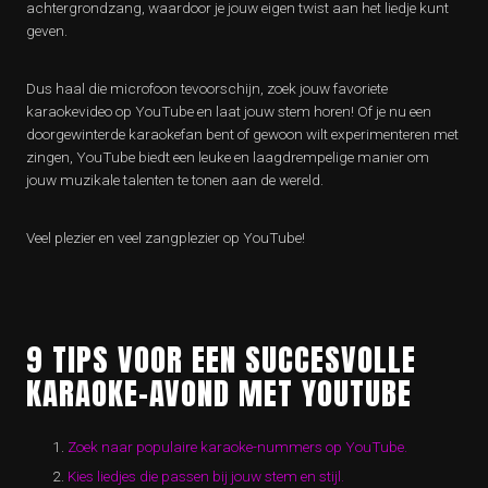
achtergrondzang, waardoor je jouw eigen twist aan het liedje kunt
geven.
Dus haal die microfoon tevoorschijn, zoek jouw favoriete
karaokevideo op YouTube en laat jouw stem horen! Of je nu een
doorgewinterde karaokefan bent of gewoon wilt experimenteren met
zingen, YouTube biedt een leuke en laagdrempelige manier om
jouw muzikale talenten te tonen aan de wereld.
Veel plezier en veel zangplezier op YouTube!
9 TIPS VOOR EEN SUCCESVOLLE
KARAOKE-AVOND MET YOUTUBE
Zoek naar populaire karaoke-nummers op YouTube.
Kies liedjes die passen bij jouw stem en stijl.