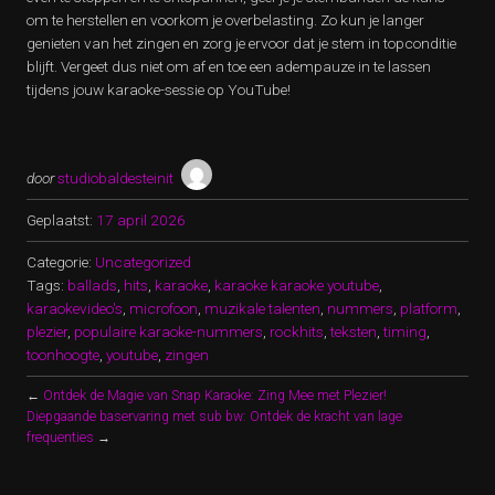
om te herstellen en voorkom je overbelasting. Zo kun je langer
genieten van het zingen en zorg je ervoor dat je stem in topconditie
blijft. Vergeet dus niet om af en toe een adempauze in te lassen
tijdens jouw karaoke-sessie op YouTube!
door
studiobaldesteinit
Geplaatst:
17 april 2026
Categorie:
Uncategorized
Tags:
ballads
,
hits
,
karaoke
,
karaoke karaoke youtube
,
karaokevideo's
,
microfoon
,
muzikale talenten
,
nummers
,
platform
,
plezier
,
populaire karaoke-nummers
,
rockhits
,
teksten
,
timing
,
toonhoogte
,
youtube
,
zingen
←
Ontdek de Magie van Snap Karaoke: Zing Mee met Plezier!
Diepgaande baservaring met sub bw: Ontdek de kracht van lage
frequenties
→