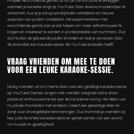
Probeer verschillende genres uit om je comfortzone te verleggen
wanneer je karaoke zingt op YouTube. Door diverse muziekstijlen te
verkennen, kun je je zangvaardigheden verbeteren en nieuwe
aspecten van je stem ontdekken. Het experimenteren met
verschillende genres kan je ook helpen om meer zelfvertrouwen te
krijgen en creatiever te worden in je interpretatie van nummers. Dus
durf buiten de gebaande paden te treden en laat je verrassen door
de diversiteit aan karaoke-opties die YouTube te bieden heeft!
VRAAG VRIENDEN OM MEE TE DOEN
VOOR EEN LEUKE KARAOKE-SESSIE.
Nodig vrienden uit om mee te doen voor een gezellige karaoke-sessie
op YouTube! Samen zingen met vrienden voegt een extra dosis
plezier en enthousiasme toe aan de karaoke-ervaring. Het delen van
muzikale momenten met anderen creëert een geweldige sfeer en
zorgt voor onvergetelijke herinneringen. Dus trommel je vrienden op,
kies jullie favoriete karaokevideo’s en geniet samen van een avond
vol muziek en gezelligheid!