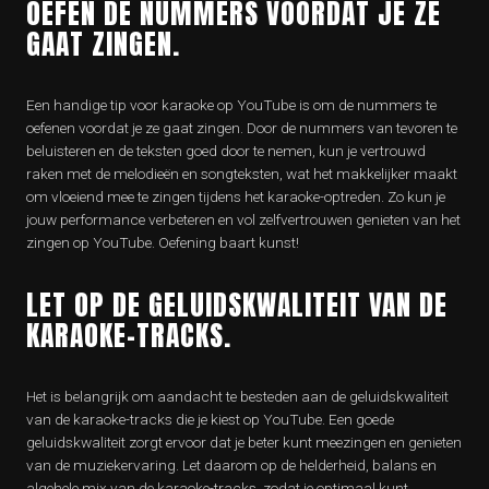
OEFEN DE NUMMERS VOORDAT JE ZE
GAAT ZINGEN.
Een handige tip voor karaoke op YouTube is om de nummers te
oefenen voordat je ze gaat zingen. Door de nummers van tevoren te
beluisteren en de teksten goed door te nemen, kun je vertrouwd
raken met de melodieën en songteksten, wat het makkelijker maakt
om vloeiend mee te zingen tijdens het karaoke-optreden. Zo kun je
jouw performance verbeteren en vol zelfvertrouwen genieten van het
zingen op YouTube. Oefening baart kunst!
LET OP DE GELUIDSKWALITEIT VAN DE
KARAOKE-TRACKS.
Het is belangrijk om aandacht te besteden aan de geluidskwaliteit
van de karaoke-tracks die je kiest op YouTube. Een goede
geluidskwaliteit zorgt ervoor dat je beter kunt meezingen en genieten
van de muziekervaring. Let daarom op de helderheid, balans en
algehele mix van de karaoke-tracks, zodat je optimaal kunt