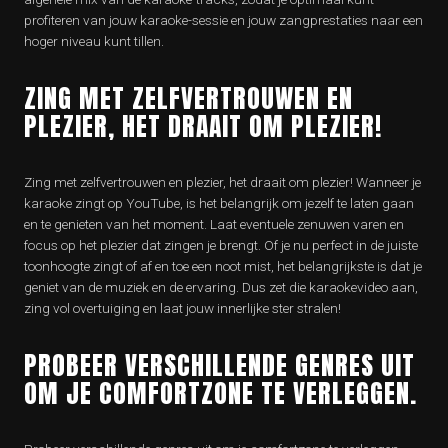
profiteren van jouw karaoke-sessie en jouw zangprestaties naar een
hoger niveau kunt tillen.
ZING MET ZELFVERTROUWEN EN
PLEZIER, HET DRAAIT OM PLEZIER!
Zing met zelfvertrouwen en plezier, het draait om plezier! Wanneer je
karaoke zingt op YouTube, is het belangrijk om jezelf te laten gaan
en te genieten van het moment. Laat eventuele zenuwen varen en
focus op het plezier dat zingen je brengt. Of je nu perfect in de juiste
toonhoogte zingt of af en toe een noot mist, het belangrijkste is dat je
geniet van de muziek en de ervaring. Dus zet die karaokevideo aan,
zing vol overtuiging en laat jouw innerlijke ster stralen!
PROBEER VERSCHILLENDE GENRES UIT
OM JE COMFORTZONE TE VERLEGGEN.