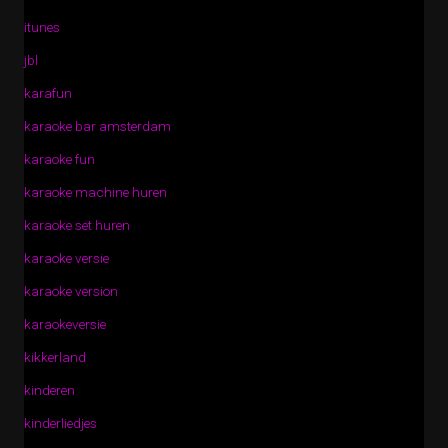
itunes
jbl
karafun
karaoke bar amsterdam
karaoke fun
karaoke machine huren
karaoke set huren
karaoke versie
karaoke version
karaokeversie
kikkerland
kinderen
kinderliedjes