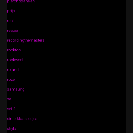
plafondpanelen
prijs
real
reaper
recordingthemasters
rockfon
rockwool
roland
roze
samsung
se
set 2
sinterklaasliedjes
skyfall