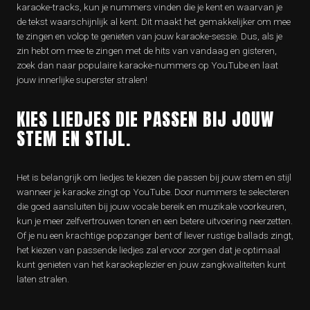
karaoke-tracks, kun je nummers vinden die je kent en waarvan je
de tekst waarschijnlijk al kent. Dit maakt het gemakkelijker om mee
te zingen en volop te genieten van jouw karaoke-sessie. Dus, als je
zin hebt om mee te zingen met de hits van vandaag en gisteren,
zoek dan naar populaire karaoke-nummers op YouTube en laat
jouw innerlijke superster stralen!
KIES LIEDJES DIE PASSEN BIJ JOUW
STEM EN STIJL.
Het is belangrijk om liedjes te kiezen die passen bij jouw stem en stijl
wanneer je karaoke zingt op YouTube. Door nummers te selecteren
die goed aansluiten bij jouw vocale bereik en muzikale voorkeuren,
kun je meer zelfvertrouwen tonen en een betere uitvoering neerzetten.
Of je nu een krachtige popzanger bent of liever rustige ballads zingt,
het kiezen van passende liedjes zal ervoor zorgen dat je optimaal
kunt genieten van het karaokeplezier en jouw zangkwaliteiten kunt
laten stralen.