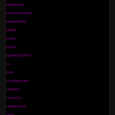
slaapkamer
soprano karaoke
spanplafond
spotify
sunfly
syntra
systeemplafond
ta
tonor
Uncategorized
valentino
vanbasco
vandenborre
vilton