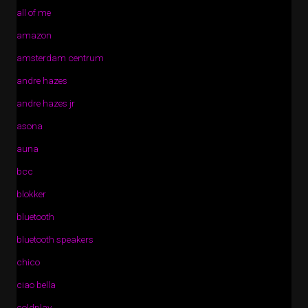
all of me
amazon
amsterdam centrum
andre hazes
andre hazes jr
asona
auna
bcc
blokker
bluetooth
bluetooth speakers
chico
ciao bella
coldplay