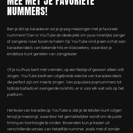
MEE MET JE FAVORIETE
NUMMERS!
Ben je dol op karaoke en wil je graag meezingen met je favoriete
nummers? Dan is YouTube de ideale plek om jouw innerlijke zanger
of zangeres naar boven te halen! Op YouTube vind je een schat aan
karaokevideo’s van bekende hits en klassiekers, waardoor je
eindeloos kunt genieten van zangplezier.
Of je nu thuis bent met vrienden, op een feestje of gewoon alleen wilt
zingen, YouTube biedt een uitgebreide selectie van karaokevideo’s
die perfect zijn om mee te zingen. Van populaire popnummers tot
tijdloze ballads en swingende rockhits, er is voor elk wat wils op het
platform.
Het leuke van karaoke op YouTube is dat je de teksten kunt volgen
terwijl je meezingt, waardoor het gemakkelijker wordt om de juiste
timing en toonhoogte te vinden. Bovendien kun je kiezen uit
verschillende versies van hetzelfde nummer, zoals met of zonder