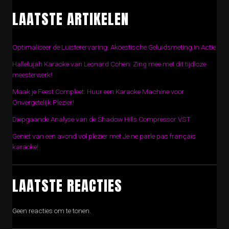
LAATSTE ARTIKELEN
Optimaliseer de Luisterervaring: Akoestische Geluidsmeting in Actie
Hallelujah Karaoke van Leonard Cohen: Zing mee met dit tijdloze
meesterwerk!
Maak je Feest Compleet: Huur een Karaoke Machine voor
Onvergetelijk Plezier!
Diepgaande Analyse van de Shadow Hills Compressor VST
Geniet van een avond vol plezier met Je ne parle pas français
karaoke!
LAATSTE REACTIES
Geen reacties om te tonen.