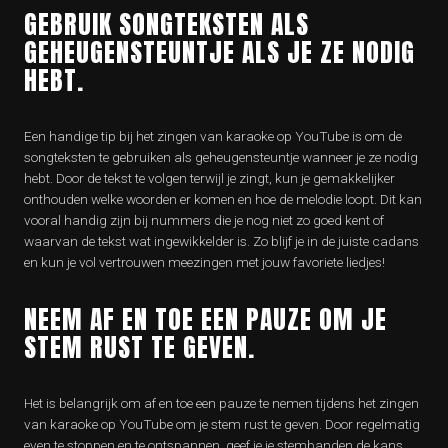
GEBRUIK SONGTEKSTEN ALS
GEHEUGENSTEUNTJE ALS JE ZE NODIG
HEBT.
Een handige tip bij het zingen van karaoke op YouTube is om de
songteksten te gebruiken als geheugensteuntje wanneer je ze nodig
hebt. Door de tekst te volgen terwijl je zingt, kun je gemakkelijker
onthouden welke woorden er komen en hoe de melodie loopt. Dit kan
vooral handig zijn bij nummers die je nog niet zo goed kent of
waarvan de tekst wat ingewikkelder is. Zo blijf je in de juiste cadans
en kun je vol vertrouwen meezingen met jouw favoriete liedjes!
NEEM AF EN TOE EEN PAUZE OM JE
STEM RUST TE GEVEN.
Het is belangrijk om af en toe een pauze te nemen tijdens het zingen
van karaoke op YouTube om je stem rust te geven. Door regelmatig
even te stoppen en te ontspannen, geef je je stembanden de kans