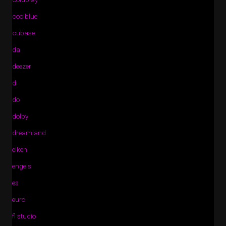
coolblue
cubase
da
deezer
di
do
dolby
dreamland
eiken
engels
es
euro
fl studio