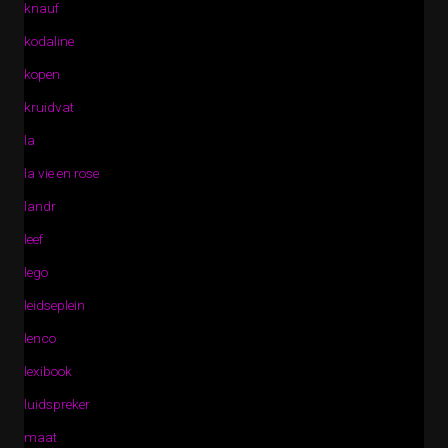
knauf
kodaline
kopen
kruidvat
la
la vie en rose
landr
leef
lego
leidseplein
lenco
lexibook
luidspreker
maat