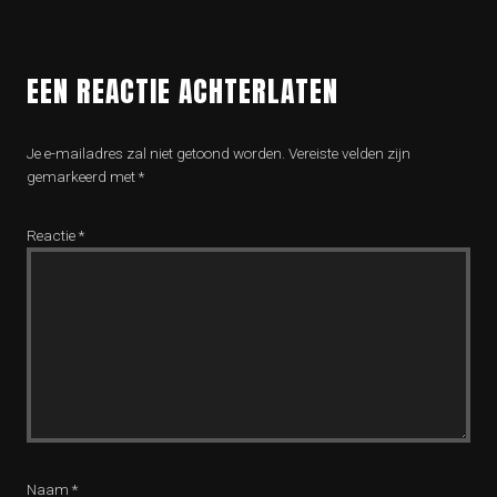
EEN REACTIE ACHTERLATEN
Je e-mailadres zal niet getoond worden.
Vereiste velden zijn
gemarkeerd met
*
Reactie
*
Naam
*