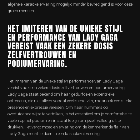
algehele karaoke-ervaring mogelijk minder bevredigend is voor deze
groep mensen.
HET IMITEREN VAN DE UNIEKE STIJL
EN PERFORMANCE VAN LADY GAGA
VEREIST VAAK EEN ZEKERE DOSIS
ZELFVERTROUWEN EN
PODIUMERVARING.
Het imiteren van de unieke stijl en performance van Lady Gaga
vereist vaak een zekere dosis zelfvertrouwen en podiumervaring.
Lady Gaga staat bekend om haar gedurfde en excentrieke
optredens, die niet alleen vocaal veeleisend zijn, maar ook een sterke
présence en expressie vereisen. Om haar nummers op
overtuigende wijze te vertolken, is het essentieel om je comfortabel te
voelen op het podium en in staat te zijn om jezelf volledig uit te
drukken. Het vergt moed en ervaring om de kenmerkende flair van
Lady Gaga recht te doen in een karaoke-uitvoering.