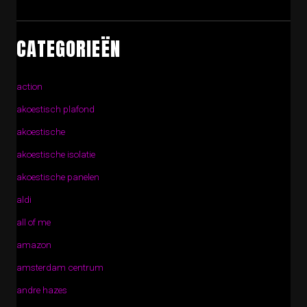
CATEGORIEËN
action
akoestisch plafond
akoestische
akoestische isolatie
akoestische panelen
aldi
all of me
amazon
amsterdam centrum
andre hazes