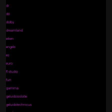
di
do
dolby
dreamland
eiken
engels
es
euro
fl studio
fun
gamma
geluidsisolatie
geluidstechnicus