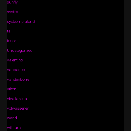
sunfly
syntra
systeemplafond
ta
tonor
Uncategorized
valentino
vanbasco
vandenborre
vilton
viva la vida
volwassenen
wand
will tura