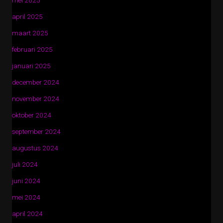
mei 2025
april 2025
maart 2025
februari 2025
januari 2025
december 2024
november 2024
oktober 2024
september 2024
augustus 2024
juli 2024
juni 2024
mei 2024
april 2024