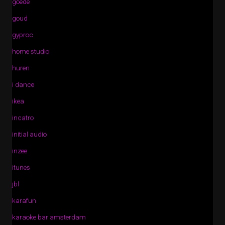
goede
goud
gyproc
home studio
huren
i dance
ikea
incatro
initial audio
inzee
itunes
jbl
karafun
karaoke bar amsterdam