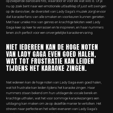
opzwepende dansbare hits, waardoor er voor elk wat wils is. Of je
nu op zoek bent naar een emotionele uitlaatklep of juist wilt swingen
op de dansvloer, de diversiteit van Lady Gaga’s muziek zorgt ervoor
dat karaoke-fans van alle smaken en voorkeuren kunnen genieten.
Met haar unieke mix van genres en krachtige teksten weet Lady
Gaga keer op keer te verrassen en te inspireren, en haar nummers
lenen zich perfect voor een onvergetelijke karaoke-ervaring.
NIET IEDEREEN KAN DE HOGE NOTEN
VAN LADY GAGA EVEN GOED HALEN,
WAT TOT FRUSTRATIE KAN LEIDEN
TIJDENS HET KARAOKE ZINGEN.
Niet iedereen kan de hoge noten van Lady Gaga even goed halen,
wat tot frustratie kan leiden tijdens het karaoke zingen. Haar
nummers staan bekend om hun uitdagende vocale bereik en
krachtige uithalen, wat het voor sommige karaokezangers een
uitdaging kan maken om ze op dezelfde manier te vertolken. Het
streven naar perfectie en het willen evenaren van Lady Gaga’s