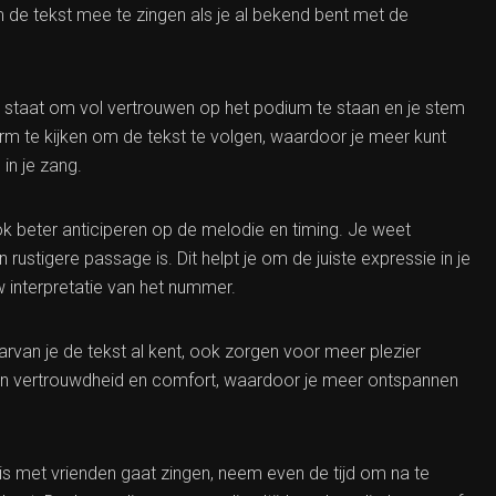
de tekst mee te zingen als je al bekend bent met de
e in staat om vol vertrouwen op het podium te staan en je stem
erm te kijken om de tekst te volgen, waardoor je meer kunt
in je zang.
ook beter anticiperen op de melodie en timing. Je weet
stigere passage is. Dit helpt je om de juiste expressie in je
 interpretatie van het nummer.
rvan je de tekst al kent, ook zorgen voor meer plezier
van vertrouwdheid en comfort, waardoor je meer ontspannen
is met vrienden gaat zingen, neem even de tijd om na te