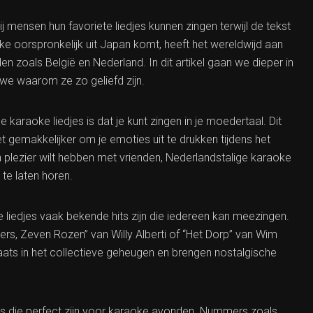
mensen hun favoriete liedjes kunnen zingen terwijl de tekst
oorspronkelijk uit Japan komt, heeft het wereldwijd aan
en zoals België en Nederland. In dit artikel gaan we dieper in
we waarom ze zo geliefd zijn.
karaoke liedjes is dat je kunt zingen in je moedertaal. Dit
 gemakkelijker om je emoties uit te drukken tijdens het
 plezier wilt hebben met vrienden, Nederlandstalige karaoke
te laten horen.
 liedjes vaak bekende hits zijn die iedereen kan meezingen.
ers, Zeven Rozen” van Willy Alberti of “Het Dorp” van Wim
ts in het collectieve geheugen en brengen nostalgische
ts die perfect zijn voor karaoke avonden. Nummers zoals