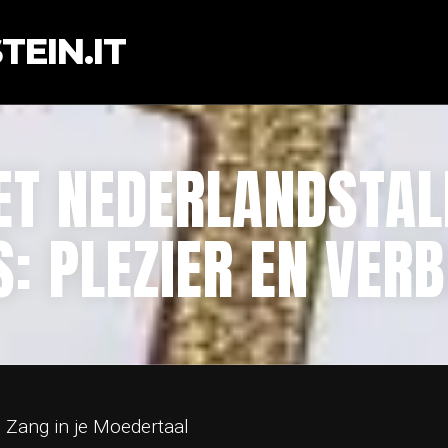
EIN.IT
ET NEDERLANDSTAL
S: PLEZIER EN VERB
n Zang in je Moedertaal