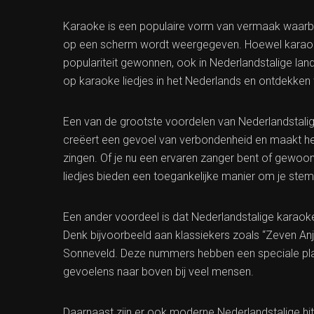
Karaoke is een populaire vorm van vermaak waarbij 
op een scherm wordt weergegeven. Hoewel karaoke 
populariteit gewonnen, ook in Nederlandstalige land
op karaoke liedjes in het Nederlands en ontdekken 
Een van de grootste voordelen van Nederlandstalige 
creëert een gevoel van verbondenheid en maakt het
zingen. Of je nu een ervaren zanger bent of gewoon
liedjes bieden een toegankelijke manier om je stem 
Een ander voordeel is dat Nederlandstalige karaoke
Denk bijvoorbeeld aan klassiekers zoals “Zeven Anj
Sonneveld. Deze nummers hebben een speciale plaa
gevoelens naar boven bij veel mensen.
Daarnaast zijn er ook moderne Nederlandstalige hi