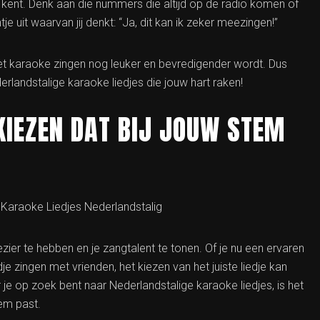
d kent. Denk aan die nummers die altijd op de radio komen of
e uit waarvan jij denkt: “Ja, dit kan ik zeker meezingen!”
 het karaoke zingen nog leuker en bevredigender wordt. Dus
erlandstalige karaoke liedjes die jouw hart raken!
 KIEZEN DAT BIJ JOUW STEM
: Karaoke Liedjes Nederlandstalig
er te hebben en je zangtalent te tonen. Of je nu een ervaren
 zingen met vrienden, het kiezen van het juiste liedje kan
 je op zoek bent naar Nederlandstalige karaoke liedjes, is het
em past.