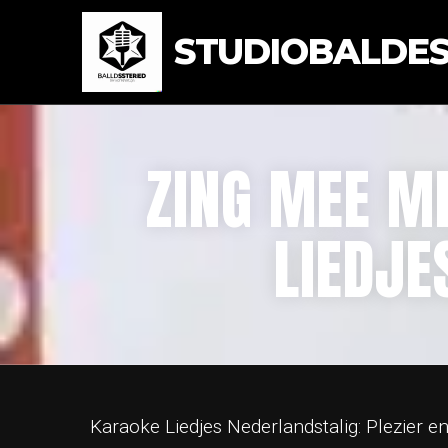
STUDIOBALDEST
ZING MEE M
LIEDJE
Karaoke Liedjes Nederlandstalig: Plezier e