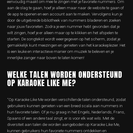
eenvoudig maakt om mee te zingen met je favoriete nummers. Om
aan de slag te gaan, hoef je alleen maar naar de website te gaan of
de app te openen en een account aan te maken. Vervolgens kun je
door de uitgebreide bibliotheek van nummers bladeren en zoeken
naar jouw favorieten. Zodra je een nummer hebt gevonden dat je
wilt zingen, hoef je er alleen maar op te klikken en het afspelen te
starten. De songtekst wordt weergegeven op het scherm, zodat je
gemakkelijk kunt meezingen en genieten van het karaokeplezier. Het
is een leuke en interactieve manier om muziek te beleven en je
innerlijke zanger naar boven te laten komen!
WELKE TALEN WORDEN ONDERSTEUND
OP KARAOKE LIKE ME?
“Op Karaoke Like Me worden verschillende talen ondersteund, zodat
gebruikers kunnen genieten van een breed scala aan nummers in
hun favoriete talen. Of je nu graag in het Engels, Nederlands, Frans,
Spaans of een andere taal zingt, er is voor elk wat wils. Met de
diversiteit aan talen die worden aangeboden op Karaoke Like Me,
kunnen gebruikers hun favoriete nummers ontdekken en