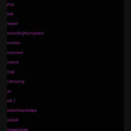
prijs
real
reaper
recordingthemasters
rockfon
rockwool
roland
roze
samsung
se
set 2
sinterklaasliedjes
skyfall
slaapkamer