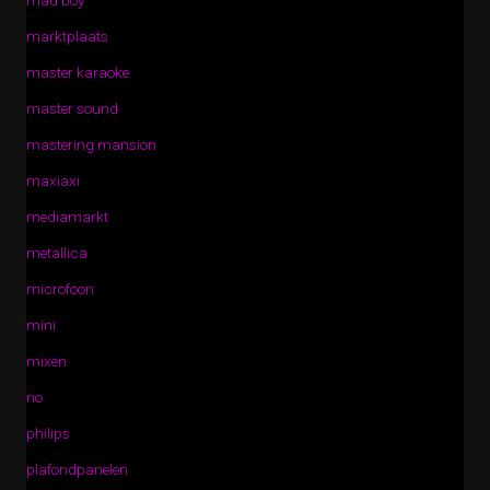
mad boy
marktplaats
master karaoke
master sound
mastering mansion
maxiaxi
mediamarkt
metallica
microfoon
mini
mixen
no
philips
plafondpanelen