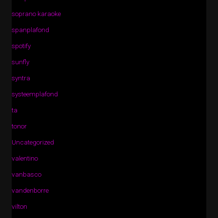
soprano karaoke
spanplafond
spotify
sunfly
syntra
systeemplafond
ta
tonor
Uncategorized
valentino
vanbasco
vandenborre
vilton