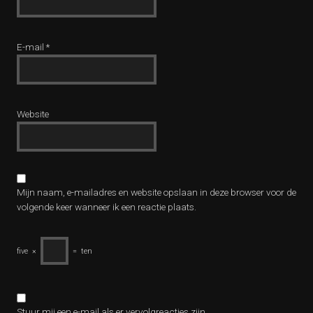
E-mail
*
Website
Mijn naam, e-mailadres en website opslaan in deze browser voor de
volgende keer wanneer ik een reactie plaats.
five
×
=
ten
Stuur mij een e-mail als er vervolgreacties zijn.