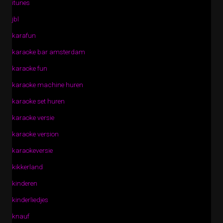
itunes
jbl
karafun
karaoke bar amsterdam
karaoke fun
karaoke machine huren
karaoke set huren
karaoke versie
karaoke version
karaokeversie
kikkerland
kinderen
kinderliedjes
knauf