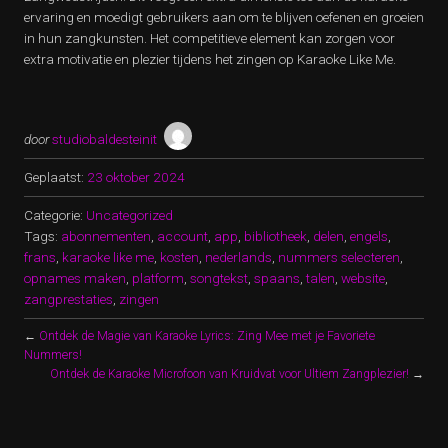
ervaring en moedigt gebruikers aan om te blijven oefenen en groeien
in hun zangkunsten. Het competitieve element kan zorgen voor
extra motivatie en plezier tijdens het zingen op Karaoke Like Me.
door
studiobaldesteinit
Geplaatst:
23 oktober 2024
Categorie:
Uncategorized
Tags:
abonnementen
,
account
,
app
,
bibliotheek
,
delen
,
engels
,
frans
,
karaoke like me
,
kosten
,
nederlands
,
nummers selecteren
,
opnames maken
,
platform
,
songtekst
,
spaans
,
talen
,
website
,
zangprestaties
,
zingen
←
Ontdek de Magie van Karaoke Lyrics: Zing Mee met je Favoriete
Nummers!
Ontdek de Karaoke Microfoon van Kruidvat voor Ultiem Zangplezier!
→