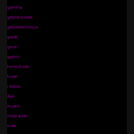
gamma
geluidsisolatie
geluidstechnicus
goede
goud
gyproc
home studio
huren
i dance
ikea
incatro
initial audio
inzee