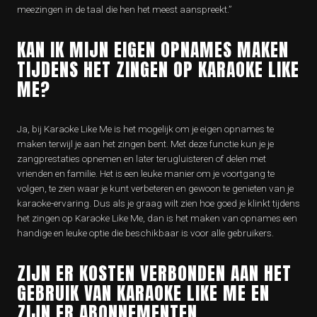
meezingen in de taal die hen het meest aanspreekt.”
KAN IK MIJN EIGEN OPNAMES MAKEN
TIJDENS HET ZINGEN OP KARAOKE LIKE
ME?
Ja, bij Karaoke Like Me is het mogelijk om je eigen opnames te
maken terwijl je aan het zingen bent. Met deze functie kun je je
zangprestaties opnemen en later terugluisteren of delen met
vrienden en familie. Het is een leuke manier om je voortgang te
volgen, te zien waar je kunt verbeteren en gewoon te genieten van je
karaoke-ervaring. Dus als je graag wilt zien hoe goed je klinkt tijdens
het zingen op Karaoke Like Me, dan is het maken van opnames een
handige en leuke optie die beschikbaar is voor alle gebruikers.
ZIJN ER KOSTEN VERBONDEN AAN HET
GEBRUIK VAN KARAOKE LIKE ME EN
ZIJN ER ABONNEMENTEN