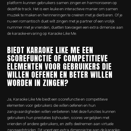
platform kunnen gebruikers samen zingen en harmoniseren op
dezelfde track. Het is een leuke en interactieve manier om samen
muziek te maken en herinneringen te creëren met je dierbaren. Of je
nu een romantisch duet wilt zingen met je partner of een vrolijk
nummer met je vrienden, duetten toevoegen een extra dimensie aan
de karaoke-ervaring op Karaoke Like Me.
BIEDT KARAOKE LIKE ME EEN
SCOREFUNCTIE OF COMPETITIEVE
ELEMENTEN VOOR GEBRUIKERS DIE
WILLEN OEFENEN EN BETER WILLEN
WORDEN IN ZINGEN?
Ja, Karaoke Like Me biedt een scorefunctie en competitieve
elementen voor gebruikers die willen oefenen en hun
zangvaardigheden willen verbeteren. Met deze functies kunnen
gebruikers hun prestaties bijhouden, scores vergelijken met
vrienden of andere gebruikers, en zelfs deelnemen aan virtuele
zangwedstrijden. Dit voegt een extra dimensie toe aan de karaoke-