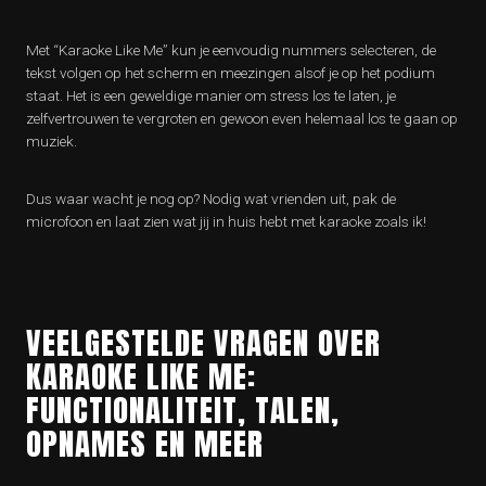
Met “Karaoke Like Me” kun je eenvoudig nummers selecteren, de
tekst volgen op het scherm en meezingen alsof je op het podium
staat. Het is een geweldige manier om stress los te laten, je
zelfvertrouwen te vergroten en gewoon even helemaal los te gaan op
muziek.
Dus waar wacht je nog op? Nodig wat vrienden uit, pak de
microfoon en laat zien wat jij in huis hebt met karaoke zoals ik!
VEELGESTELDE VRAGEN OVER
KARAOKE LIKE ME:
FUNCTIONALITEIT, TALEN,
OPNAMES EN MEER