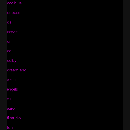
coolblue
cubase
da
deezer
di
do
dolby
dreamland
eiken
engels
es
euro
fl studio
fun