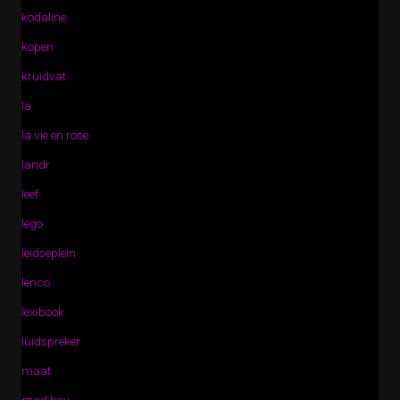
kodaline
kopen
kruidvat
la
la vie en rose
landr
leef
lego
leidseplein
lenco
lexibook
luidspreker
maat