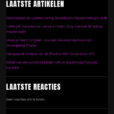
LAATSTE ARTIKELEN
Optimaliseer de Luisterervaring: Akoestische Geluidsmeting in Actie
Hallelujah Karaoke van Leonard Cohen: Zing mee met dit tijdloze
meesterwerk!
Maak je Feest Compleet: Huur een Karaoke Machine voor
Onvergetelijk Plezier!
Diepgaande Analyse van de Shadow Hills Compressor VST
Geniet van een avond vol plezier met Je ne parle pas français
karaoke!
LAATSTE REACTIES
Geen reacties om te tonen.