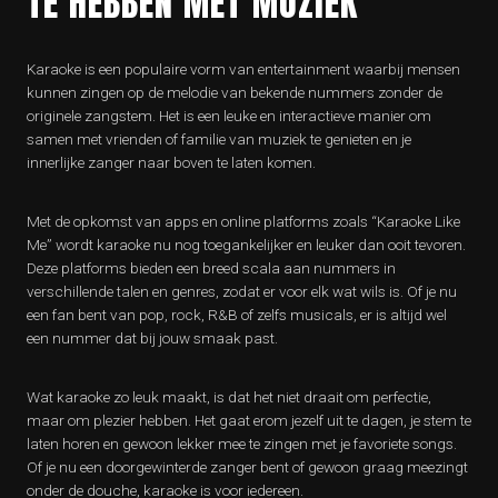
TE HEBBEN MET MUZIEK
Karaoke is een populaire vorm van entertainment waarbij mensen
kunnen zingen op de melodie van bekende nummers zonder de
originele zangstem. Het is een leuke en interactieve manier om
samen met vrienden of familie van muziek te genieten en je
innerlijke zanger naar boven te laten komen.
Met de opkomst van apps en online platforms zoals “Karaoke Like
Me” wordt karaoke nu nog toegankelijker en leuker dan ooit tevoren.
Deze platforms bieden een breed scala aan nummers in
verschillende talen en genres, zodat er voor elk wat wils is. Of je nu
een fan bent van pop, rock, R&B of zelfs musicals, er is altijd wel
een nummer dat bij jouw smaak past.
Wat karaoke zo leuk maakt, is dat het niet draait om perfectie,
maar om plezier hebben. Het gaat erom jezelf uit te dagen, je stem te
laten horen en gewoon lekker mee te zingen met je favoriete songs.
Of je nu een doorgewinterde zanger bent of gewoon graag meezingt
onder de douche, karaoke is voor iedereen.