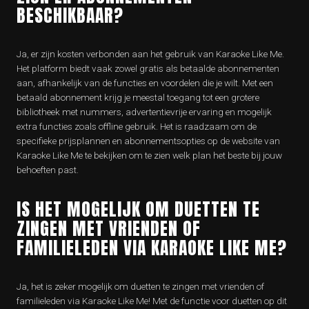
BESCHIKBAAR?
Ja, er zijn kosten verbonden aan het gebruik van Karaoke Like Me.
Het platform biedt vaak zowel gratis als betaalde abonnementen
aan, afhankelijk van de functies en voordelen die je wilt. Met een
betaald abonnement krijg je meestal toegang tot een grotere
bibliotheek met nummers, advertentievrije ervaring en mogelijk
extra functies zoals offline gebruik. Het is raadzaam om de
specifieke prijsplannen en abonnementsopties op de website van
Karaoke Like Me te bekijken om te zien welk plan het beste bij jouw
behoeften past.
IS HET MOGELIJK OM DUETTEN TE
ZINGEN MET VRIENDEN OF
FAMILIELEDEN VIA KARAOKE LIKE ME?
Ja, het is zeker mogelijk om duetten te zingen met vrienden of
familieleden via Karaoke Like Me! Met de functie voor duetten op dit