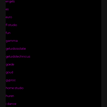
engels
es
euro
fl studio
fun
gamma
geluidsisolatie
geluidstechnicus
goede
goud
gyproc
home studio
huren
i dance