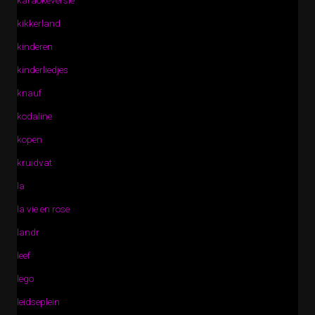
karaokeversie
kikkerland
kinderen
kinderliedjes
knauf
kodaline
kopen
kruidvat
la
la vie en rose
landr
leef
lego
leidseplein