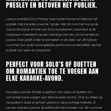
PRESLEY EN BETOVER HET PUBLIEK.
Laat je innerlijke Elvis Presley naar boven komen en betover het
publiek met Karaoke Love Me Tender. Met dit nummer kun je de
iconische stijl en emotie van Elvis kanaliseren, waardoor je de
luisteraars meeneemt op een nostalgische reis vol romantiek en
passie. Door jezelf onder te dompelen in de sfeer van dit tijdloze
nummer, kun je een onvergetelijke performance neerzetten die het
publiek zal raken en inspireren.
PERFECT VOOR SOLO’S OF DUETTEN
OM ROMANTIEK TOE TE VOEGEN AAN
ELKE KARAOKE-AVOND.
Karaoke Love Me Tender is perfect voor solo’s of duetten om
romantiek toe te voegen aan elke karaoke-avond. Of je nu alleen op
het podium staat en je hart uitstort in de prachtige melodie, of
samen met een partner de liefdevolle harmonieën van dit nummer