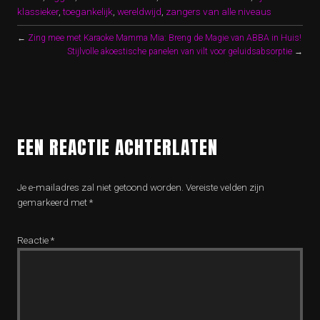
klassieker
,
toegankelijk
,
wereldwijd
,
zangers van alle niveaus
←
Zing mee met Karaoke Mamma Mia: Breng de Magie van ABBA in Huis!
Stijlvolle akoestische panelen van vilt voor geluidsabsorptie
→
EEN REACTIE ACHTERLATEN
Je e-mailadres zal niet getoond worden.
Vereiste velden zijn
gemarkeerd met
*
Reactie
*