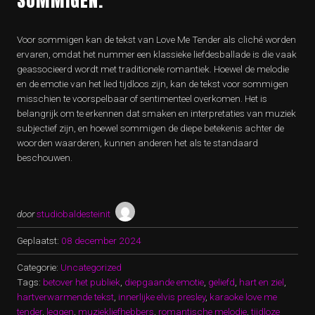
SOMMIGEN.
Voor sommigen kan de tekst van Love Me Tender als cliché worden
ervaren, omdat het nummer een klassieke liefdesballade is die vaak
geassocieerd wordt met traditionele romantiek. Hoewel de melodie
en de emotie van het lied tijdloos zijn, kan de tekst voor sommigen
misschien te voorspelbaar of sentimenteel overkomen. Het is
belangrijk om te erkennen dat smaken en interpretaties van muziek
subjectief zijn, en hoewel sommigen de diepe betekenis achter de
woorden waarderen, kunnen anderen het als te standaard
beschouwen.
door
studiobaldesteinit
Geplaatst:
08 december 2024
Categorie:
Uncategorized
Tags:
betover het publiek
,
diepgaande emotie
,
geliefd
,
hart en ziel
,
hartverwarmende tekst
,
innerlijke elvis presley
,
karaoke love me
tender
,
leggen
,
muziekliefhebbers
,
romantische melodie
,
tijdloze