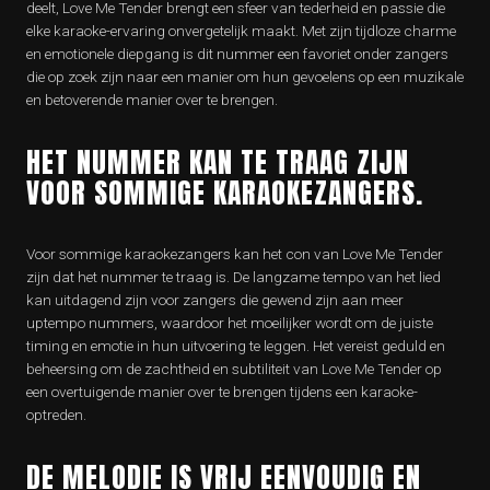
deelt, Love Me Tender brengt een sfeer van tederheid en passie die
elke karaoke-ervaring onvergetelijk maakt. Met zijn tijdloze charme
en emotionele diepgang is dit nummer een favoriet onder zangers
die op zoek zijn naar een manier om hun gevoelens op een muzikale
en betoverende manier over te brengen.
HET NUMMER KAN TE TRAAG ZIJN
VOOR SOMMIGE KARAOKEZANGERS.
Voor sommige karaokezangers kan het con van Love Me Tender
zijn dat het nummer te traag is. De langzame tempo van het lied
kan uitdagend zijn voor zangers die gewend zijn aan meer
uptempo nummers, waardoor het moeilijker wordt om de juiste
timing en emotie in hun uitvoering te leggen. Het vereist geduld en
beheersing om de zachtheid en subtiliteit van Love Me Tender op
een overtuigende manier over te brengen tijdens een karaoke-
optreden.
DE MELODIE IS VRIJ EENVOUDIG EN