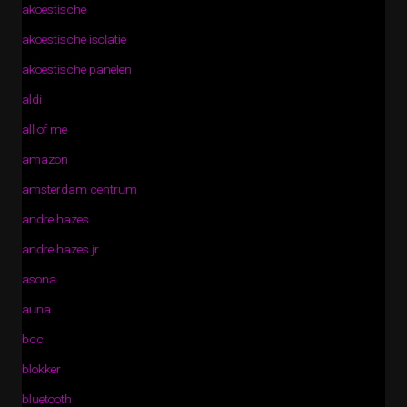
akoestische
akoestische isolatie
akoestische panelen
aldi
all of me
amazon
amsterdam centrum
andre hazes
andre hazes jr
asona
auna
bcc
blokker
bluetooth