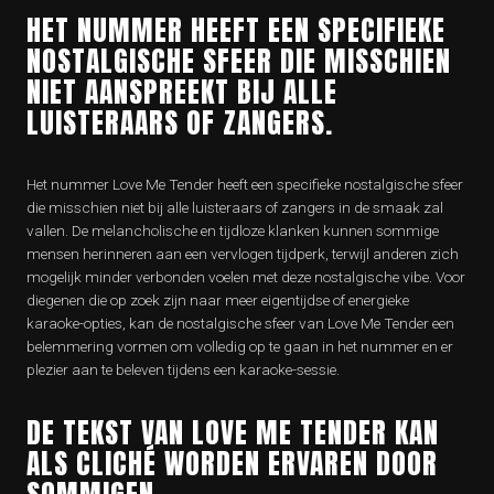
HET NUMMER HEEFT EEN SPECIFIEKE
NOSTALGISCHE SFEER DIE MISSCHIEN
NIET AANSPREEKT BIJ ALLE
LUISTERAARS OF ZANGERS.
Het nummer Love Me Tender heeft een specifieke nostalgische sfeer
die misschien niet bij alle luisteraars of zangers in de smaak zal
vallen. De melancholische en tijdloze klanken kunnen sommige
mensen herinneren aan een vervlogen tijdperk, terwijl anderen zich
mogelijk minder verbonden voelen met deze nostalgische vibe. Voor
diegenen die op zoek zijn naar meer eigentijdse of energieke
karaoke-opties, kan de nostalgische sfeer van Love Me Tender een
belemmering vormen om volledig op te gaan in het nummer en er
plezier aan te beleven tijdens een karaoke-sessie.
DE TEKST VAN LOVE ME TENDER KAN
ALS CLICHÉ WORDEN ERVAREN DOOR