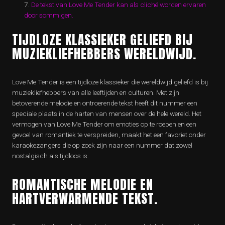
De tekst van Love Me Tender kan als cliché worden ervaren
door sommigen.
TIJDLOZE KLASSIEKER GELIEFD BIJ
MUZIEKLIEFHEBBERS WERELDWIJD.
Love Me Tender is een tijdloze klassieker die wereldwijd geliefd is bij
muziekliefhebbers van alle leeftijden en culturen. Met zijn
betoverende melodie en ontroerende tekst heeft dit nummer een
speciale plaats in de harten van mensen over de hele wereld. Het
vermogen van Love Me Tender om emoties op te roepen en een
gevoel van romantiek te verspreiden, maakt het een favoriet onder
karaokezangers die op zoek zijn naar een nummer dat zowel
nostalgisch als tijdloos is.
ROMANTISCHE MELODIE EN
HARTVERWARMENDE TEKST.