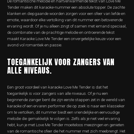
De romantische melodie en hartverwarmende tekst van Love Me
Tender maken dit karaoke-nummer een absolute topper. De zachte
klanken en diepgaande woorden zorgen voor een sfeer van liefde en
emotie, waardoor elke vertolking van dit nummer een betoverende
ervaring wordt. Of je nu alleen zingt of samen met iemand speciaal,
de combinatie van de prachtige melodie en ontroerende tekst
maakt Karaoke Love Me Tender een onvergetelijke keuze voor een
avond vol romantiek en passie.
TOEGANKELIJK VOOR ZANGERS VAN
ALLE NIVEAUS.
Een groot voordeel van karaoke Love Me Tender is dat het
toegankelijk is voor zangers van alle niveaus. Of je nu een
beginnende zanger bent die zijn eerste stappen zet in de wereld van
karaoke of een ervaren performer die op zoek is naar een klassieker
om te vertolken, dit nummer biedt een vriendelijke en eenvoudige
melodie die gemakkelijk te volgen is. Zelfs als je niet veel ervaring
hebt, kun je met Love Me Tender moeiteloos meezingen en genieten
van de romantische sfeer die het nummer met zich meebrengt. Het