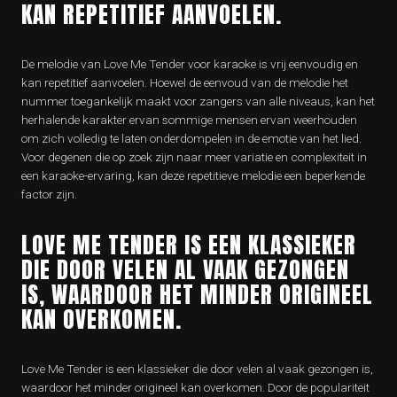
KAN REPETITIEF AANVOELEN.
De melodie van Love Me Tender voor karaoke is vrij eenvoudig en
kan repetitief aanvoelen. Hoewel de eenvoud van de melodie het
nummer toegankelijk maakt voor zangers van alle niveaus, kan het
herhalende karakter ervan sommige mensen ervan weerhouden
om zich volledig te laten onderdompelen in de emotie van het lied.
Voor degenen die op zoek zijn naar meer variatie en complexiteit in
een karaoke-ervaring, kan deze repetitieve melodie een beperkende
factor zijn.
LOVE ME TENDER IS EEN KLASSIEKER
DIE DOOR VELEN AL VAAK GEZONGEN
IS, WAARDOOR HET MINDER ORIGINEEL
KAN OVERKOMEN.
Love Me Tender is een klassieker die door velen al vaak gezongen is,
waardoor het minder origineel kan overkomen. Door de populariteit