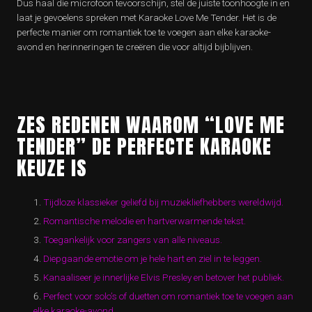
Dus haal die microfoon tevoorschijn, stel de juiste toonhoogte in en
laat je gevoelens spreken met Karaoke Love Me Tender. Het is de
perfecte manier om romantiek toe te voegen aan elke karaoke-
avond en herinneringen te creëren die voor altijd bijblijven.
ZES REDENEN WAAROM “LOVE ME
TENDER” DE PERFECTE KARAOKE
KEUZE IS
Tijdloze klassieker geliefd bij muziekliefhebbers wereldwijd.
Romantische melodie en hartverwarmende tekst.
Toegankelijk voor zangers van alle niveaus.
Diepgaande emotie om je hele hart en ziel in te leggen.
Kanaaliseer je innerlijke Elvis Presley en betover het publiek.
Perfect voor solo’s of duetten om romantiek toe te voegen aan
elke karaoke-avond.