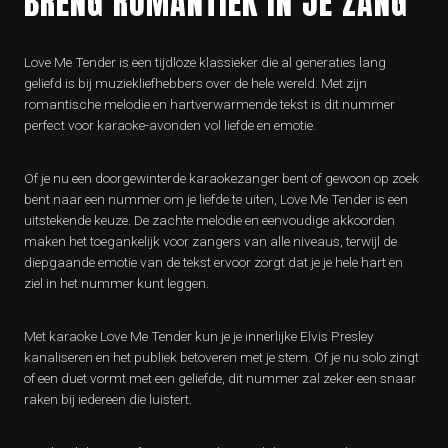
BRENG ROMANTIEK IN JE ZANG
Love Me Tender is een tijdloze klassieker die al generaties lang
geliefd is bij muziekliefhebbers over de hele wereld. Met zijn
romantische melodie en hartverwarmende tekst is dit nummer
perfect voor karaoke-avonden vol liefde en emotie.
Of je nu een doorgewinterde karaokezanger bent of gewoon op zoek
bent naar een nummer om je liefde te uiten, Love Me Tender is een
uitstekende keuze. De zachte melodie en eenvoudige akkoorden
maken het toegankelijk voor zangers van alle niveaus, terwijl de
diepgaande emotie van de tekst ervoor zorgt dat je je hele hart en
ziel in het nummer kunt leggen.
Met karaoke Love Me Tender kun je je innerlijke Elvis Presley
kanaliseren en het publiek betoveren met je stem. Of je nu solo zingt
of een duet vormt met een geliefde, dit nummer zal zeker een snaar
raken bij iedereen die luistert.