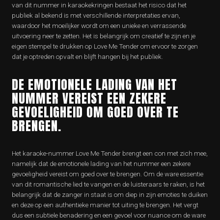
van dit nummer in karaokekringen bestaat het risico dat het
publiek al bekend is met verschillende interpretaties ervan,
waardoor het moeilijker wordt om een unieke en verrassende
uitvoering neer te zetten. Het is belangrijk om creatief te zijn en je
eigen stempel te drukken op Love Me Tender om ervoor te zorgen
dat je optreden opvalt en blijft hangen bij het publiek.
DE EMOTIONELE LADING VAN HET
NUMMER VEREIST EEN ZEKERE
GEVOELIGHEID OM GOED OVER TE
BRENGEN.
Het karaoke-nummer Love Me Tender brengt een con met zich mee,
namelijk dat de emotionele lading van het nummer een zekere
gevoeligheid vereist om goed over te brengen. Om de ware essentie
van dit romantische lied te vangen en de luisteraars te raken, is het
belangrijk dat de zanger in staat is om diep in zijn emoties te duiken
en deze op een authentieke manier tot uiting te brengen. Het vergt
dus een subtiele benadering en een gevoel voor nuance om de ware