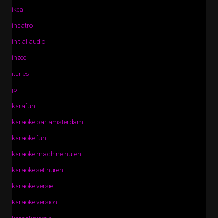
ikea
incatro
initial audio
inzee
itunes
jbl
karafun
karaoke bar amsterdam
karaoke fun
karaoke machine huren
karaoke set huren
karaoke versie
karaoke version