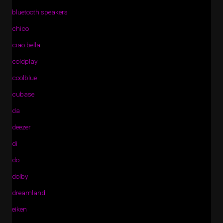
bluetooth speakers
chico
ciao bella
coldplay
coolblue
cubase
da
deezer
di
do
dolby
dreamland
eiken