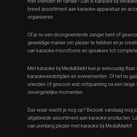
met vrienden en familie? Dan is karaoke bij MediaMa
breed assortiment aan karaoke-apparatuur en acc
organiseren.
Of je nu een doorgewinterde zanger bent of gewoo
geweldige manier om plezier te hebben en je creativit
van karaoke-microfoons en speakers tot complete
Met karaoke bij MediaMarkt kun je eenvoudig thui
karaokewedstrijden en evenementen. Of het nu gaa
vrienden of gewoon wat ontspanning na een lange
onvergetelijke momenten.
Dus waar wacht je nog op? Bezoek vandaag nog jou
uitgebreide assortiment aan karaoke-producten. Laa
van urenlang plezier met karaoke bij MediaMarkt!