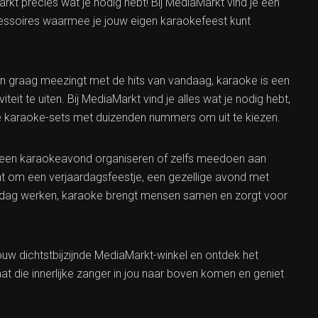
rkt precies wat je nodig hebt! Bij MediaMarkt vind je een
essoires waarmee je jouw eigen karaokefeest kunt
n graag meezingt met de hits van vandaag, karaoke is een
eit te uiten. Bij MediaMarkt vind je alles wat je nodig hebt,
 karaoke-sets met duizenden nummers om uit te kiezen.
s een karaokeavond organiseren of zelfs meedoen aan
t om een verjaardagsfeestje, een gezellige avond met
 dag werken, karaoke brengt mensen samen en zorgt voor
w dichtstbijzijnde MediaMarkt-winkel en ontdek het
t die innerlijke zanger in jou naar boven komen en geniet