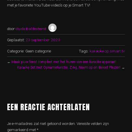
met je favoriete YouTube-video’s op je Smart TV!
door
studiobaldesteinit
Geplaatst:
23 september 2023
Categorie: Geen categorie
Tags:
karaoke op smart tv
←
Maak jouw feest compleet met het huren van een karaoke apparaat!
Karaoke Set met Opnamefunctie: Zing, Neem op en Beleef Plezier!
→
EEN REACTIE ACHTERLATEN
Je e-mailadres zal niet getoond worden.
Vereiste velden zijn
gemarkeerd met
*