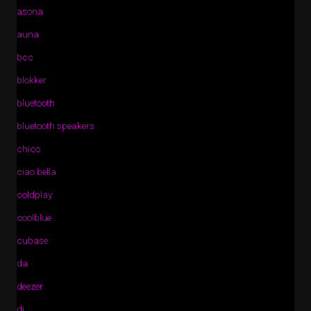
asona
auna
bcc
blokker
bluetooth
bluetooth speakers
chico
ciao bella
coldplay
coolblue
cubase
da
deezer
di