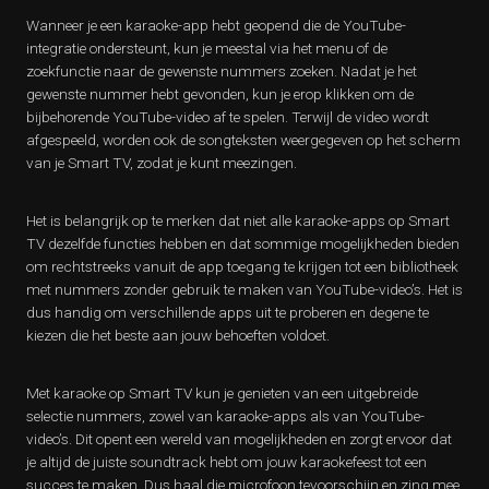
Wanneer je een karaoke-app hebt geopend die de YouTube-
integratie ondersteunt, kun je meestal via het menu of de
zoekfunctie naar de gewenste nummers zoeken. Nadat je het
gewenste nummer hebt gevonden, kun je erop klikken om de
bijbehorende YouTube-video af te spelen. Terwijl de video wordt
afgespeeld, worden ook de songteksten weergegeven op het scherm
van je Smart TV, zodat je kunt meezingen.
Het is belangrijk op te merken dat niet alle karaoke-apps op Smart
TV dezelfde functies hebben en dat sommige mogelijkheden bieden
om rechtstreeks vanuit de app toegang te krijgen tot een bibliotheek
met nummers zonder gebruik te maken van YouTube-video’s. Het is
dus handig om verschillende apps uit te proberen en degene te
kiezen die het beste aan jouw behoeften voldoet.
Met karaoke op Smart TV kun je genieten van een uitgebreide
selectie nummers, zowel van karaoke-apps als van YouTube-
video’s. Dit opent een wereld van mogelijkheden en zorgt ervoor dat
je altijd de juiste soundtrack hebt om jouw karaokefeest tot een
succes te maken. Dus haal die microfoon tevoorschijn en zing mee