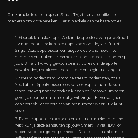
Om karaoke te spelen op een Smart TV, zijn er verschillende
manieren om dit te bereiken. Hier zijn enkele van de beste opties:
Gebruik karaoke-apps: Zoek in de app store van jouw Smart
TV naar populaire karaoke-apps zoals Smule, Karafun of
Singa. Deze apps bieden een uitgebreide bibliotheek met
nummers en maken het gemakkelijk om karaoke te spelen op
jouw Smart TV. Volg gewoon de instructies om de app te
downloaden, maak een account aan en begin met zingen.
Streamingdiensten: Sommige streamingdiensten, zoals
YouTube of Spotify, bieden ook karaoke-opties aan. Je kunt
eenvoudigweg naar de zoekbalk gaan en “karaoke” invoeren,
gevolgd door het nummer dat je wilt zingen. Er verschijnen
vaak verschillende versies van het nummer waaruit je kunt
kiezen.
Externe apparaten: Als je al een externe karaoke-machine
hebt, kun je deze aansluiten op jouw Smart TV via HDMI of
andere verbindingsmogelijkheden. Dit stelt je in staat om de