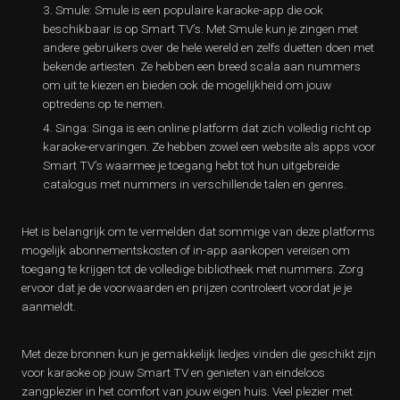
Smule: Smule is een populaire karaoke-app die ook
beschikbaar is op Smart TV’s. Met Smule kun je zingen met
andere gebruikers over de hele wereld en zelfs duetten doen met
bekende artiesten. Ze hebben een breed scala aan nummers
om uit te kiezen en bieden ook de mogelijkheid om jouw
optredens op te nemen.
Singa: Singa is een online platform dat zich volledig richt op
karaoke-ervaringen. Ze hebben zowel een website als apps voor
Smart TV’s waarmee je toegang hebt tot hun uitgebreide
catalogus met nummers in verschillende talen en genres.
Het is belangrijk om te vermelden dat sommige van deze platforms
mogelijk abonnementskosten of in-app aankopen vereisen om
toegang te krijgen tot de volledige bibliotheek met nummers. Zorg
ervoor dat je de voorwaarden en prijzen controleert voordat je je
aanmeldt.
Met deze bronnen kun je gemakkelijk liedjes vinden die geschikt zijn
voor karaoke op jouw Smart TV en genieten van eindeloos
zangplezier in het comfort van jouw eigen huis. Veel plezier met