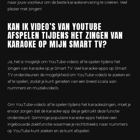
naar jouw voorkeur om de beste karaoke-ervaring te creëren. Veel
plezier met zingen!
KAN IK VIDEO’S VAN YOUTUBE
AFSPELEN TIJDENS HET ZINGEN VAN
KARAOKE OP MIJN SMART TV?
Ja, het is mogelijk om YouTube-video’s af te spelen tijdens het
zingen van karaoke op je Smart TV. Veel karaoke-apps op Smart
TV ondersteunen de mogelijkheid om YouTube-video’s te zoeken en
af te spelen, zodat je kunt genieten van een breed scala aan
nummers en muziekvideo’s.
Om YouTube-video’s af te spelen tijdens het karaokezingen, moet je
ervoor zorgen dat de karaoke-app die je gebruikt deze functie
ondersteunt. Sommige populaire karaoke-apps hebben een
ingebouwde zoekfunctie waarmee je rechtstreeks naar nummers
op YouTube kunt zoeken en ze kunt afspelen.