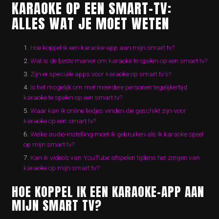
KARAOKE OP EEN SMART-TV:
ALLES WAT JE MOET WETEN
Hoe koppel ik een karaoke-app aan mijn smart tv?
Wat is de beste manier om karaoke te spelen op een smart tv?
Zijn er speciale apps voor karaoke op smart tv’s?
Is het mogelijk om met meerdere personen tegelijkertijd
karaoke te spelen op een smart tv?
Waar kan ik online liedjes vinden die geschikt zijn voor
karaoke op een smart tv?
Welke audio-instelling moet ik gebruiken als ik karaoke speel
op mijn smart tv?
Kan ik video’s van YouTube afspelen tijdens het zingen van
karaoke op mijn smart tv?
HOE KOPPEL IK EEN KARAOKE-APP AAN
MIJN SMART TV?