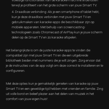
volledige functionaliteit van de karaoke-machine te benutten
terwijl je profiteert van het grote scherm van jouw Smart TV.
Draadloze verbinding: Als je een smartphone of tablet hebt,
kun je deze draadloos verbinden met jouw Smart TV en
gebruikmaken van karaoke-apps die beschikbaar zijn op
mobiele apparaten. Met behulp van screencasting-
technologieën zoals Chromecast of AirPlay kun je jouw scherm
delen op de Smart TV en zo karaoke afspelen.
Het belangrijkste is om de juiste karaoke-apps te vinden die
compatibel zijn met jouw Smart TV en die een uitgebreide
bibliotheek bieden met nummers die je wilt zingen. Zorg ervoor dat
je de instructies van de app volgt om deze correct te installeren en te
configureren.
Met deze opties kun je gemakkelijk genieten van karaoke op jouw
Smart TV en een geweldige tijd hebben met vrienden en familie. Zing
uit volle borst en beleef plezier aan het delen van muziek in het
comfort van jouw eigen huis!