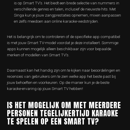
is op Smart TV’s. Het biedt een brede selectie van nummers in
verschillende genres en talen, inclusief de nieuwste hits. Met
Singa kun je jouw zangprestaties opnemen, mixen aanpassen
en zelfs meedoen aan online karaoke-wedstrijden.
Het is belangrijk om te controleren of de specifieke app compatibel
is met jouw Smart TV-model voordat je deze installeert. Sommige
apps kunnen mogelijk alleen beschikbaar zijn voor bepaalde
merken of modellen van Smart TV’s.
Daarnaast kan het handig zijn om te kijken naar beoordelingen en
recensies van gebruikers om te zien welke app het beste past bij
jouw behoeften en voorkeuren. Op die manier kun je de beste
karaoke-ervaring op jouw Smart TV hebben!
IS HET MOGELIJK OM MET MEERDERE
PERSONEN TEGELIJKERTIJD KARAOKE
TE SPELEN OP EEN SMART TV?