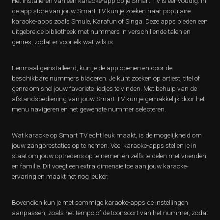
Het installeren van een karaoke-app op je Smart TV is eenvoudig. In
de app store van jouw Smart TV kun je zoeken naar populaire
karaoke-apps zoals Smule, Karafun of Singa. Deze apps bieden een
uitgebreide bibliotheek met nummers in verschillende talen en
genres, zodat er voor elk wat wils is.
Eenmaal geïnstalleerd, kun je de app openen en door de
beschikbare nummers bladeren. Je kunt zoeken op artiest, titel of
genre om snel jouw favoriete liedjes te vinden. Met behulp van de
afstandsbediening van jouw Smart TV kun je gemakkelijk door het
menu navigeren en het gewenste nummer selecteren.
Wat karaoke op Smart TV echt leuk maakt, is de mogelijkheid om
jouw zangprestaties op te nemen. Veel karaoke-apps stellen je in
staat om jouw optredens op te nemen en zelfs te delen met vrienden
en familie. Dit voegt een extra dimensie toe aan jouw karaoke-
ervaring en maakt het nog leuker.
Bovendien kun je met sommige karaoke-apps de instellingen
aanpassen, zoals het tempo of de toonsoort van het nummer, zodat