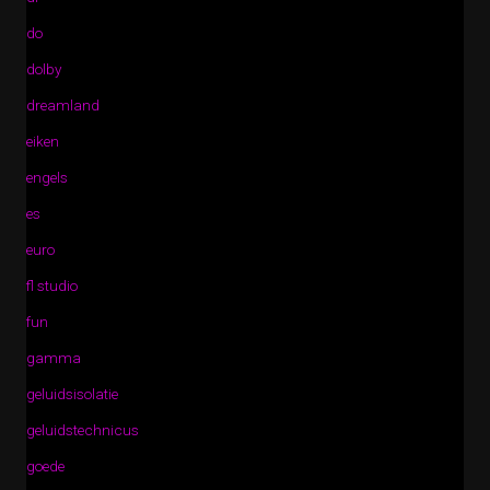
do
dolby
dreamland
eiken
engels
es
euro
fl studio
fun
gamma
geluidsisolatie
geluidstechnicus
goede