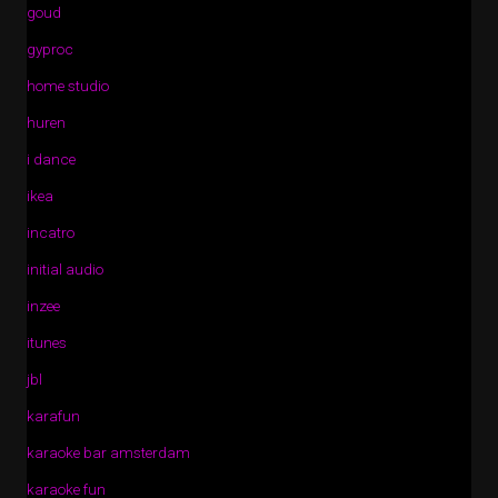
goud
gyproc
home studio
huren
i dance
ikea
incatro
initial audio
inzee
itunes
jbl
karafun
karaoke bar amsterdam
karaoke fun