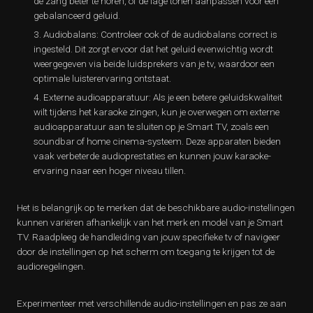
de zang beter te horen, of de lage tonen aanpassen voor een
gebalanceerd geluid.
Audiobalans: Controleer ook of de audiobalans correct is
ingesteld. Dit zorgt ervoor dat het geluid evenwichtig wordt
weergegeven via beide luidsprekers van je tv, waardoor een
optimale luisterervaring ontstaat.
Externe audioapparatuur: Als je een betere geluidskwaliteit
wilt tijdens het karaoke zingen, kun je overwegen om externe
audioapparatuur aan te sluiten op je Smart TV, zoals een
soundbar of home cinema-systeem. Deze apparaten bieden
vaak verbeterde audioprestaties en kunnen jouw karaoke-
ervaring naar een hoger niveau tillen.
Het is belangrijk op te merken dat de beschikbare audio-instellingen
kunnen variëren afhankelijk van het merk en model van je Smart
TV. Raadpleeg de handleiding van jouw specifieke tv of navigeer
door de instellingen op het scherm om toegang te krijgen tot de
audioregelingen.
Experimenteer met verschillende audio-instellingen en pas ze aan